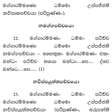
මග්ගාරම්මණො ධම්මො උප්පජ්ජති
නවිපාකපච්චයා (පරිපුණ්ණං).
නමග්ගපච්චයො
. මග්ගාරම්මණං ධම්මං පටිච්ච
22
මග්ගාරම්මණො ධම්මො උප්පජ්ජති
නමග්ගපච්චයා – අහෙතුකං මග්ගාරම්මණං එකං
ඛන්ධං පටිච්ච තයො
ඛන්ධා…පෙ… ද්වෙ
ඛන්ධෙ…පෙ…. (1)
නවිප්පයුත්තපච්චයො
. මග්ගාරම්මණං ධම්මං පටිච්ච
23
මග්ගාරම්මණො ධම්මො උප්පජ්ජති
නවිප්පයුත්තපච්චයා (පරිපුණ්ණං, අරූපන්ති