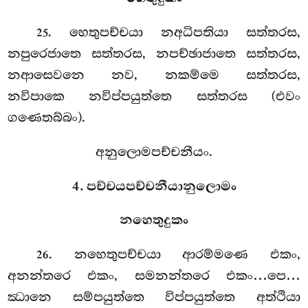
. හෙතුපච්චයා නඅධිපතියා සත්තරස,
25
නපුරෙජාතෙ සත්තරස, නපච්ඡාජාතෙ සත්තරස,
නආසෙවනෙ නව, නකම්මෙ සත්තරස,
නවිපාකෙ නවිප්පයුත්තෙ සත්තරස (එවං
ගණෙතබ්බං).
අනුලොමපච්චනීයං.
4. පච්චයපච්චනීයානුලොමං
නහෙතුදුකං
. නහෙතුපච්චයා
ආරම්මණෙ එකං,
26
අනන්තරෙ එකං, සමනන්තරෙ එකං…පෙ…
ඣානෙ සම්පයුත්තෙ විප්පයුත්තෙ අත්ථියා