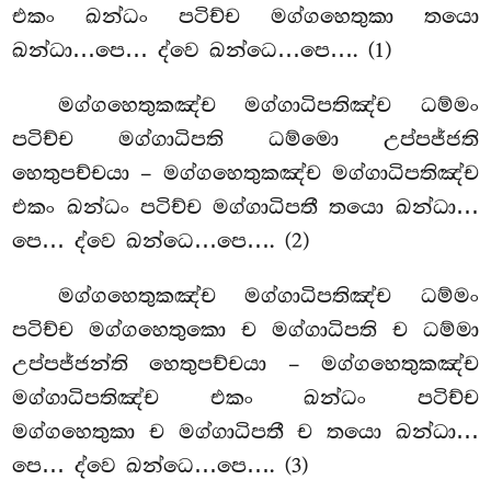
එකං ඛන්ධං පටිච්ච මග්ගහෙතුකා තයො
ඛන්ධා…පෙ… ද්වෙ ඛන්ධෙ…පෙ…. (1)
මග්ගහෙතුකඤ්ච මග්ගාධිපතිඤ්ච ධම්මං
පටිච්ච මග්ගාධිපති ධම්මො උප්පජ්ජති
හෙතුපච්චයා – මග්ගහෙතුකඤ්ච මග්ගාධිපතිඤ්ච
එකං ඛන්ධං පටිච්ච මග්ගාධිපතී තයො ඛන්ධා…
පෙ… ද්වෙ ඛන්ධෙ…පෙ…. (2)
මග්ගහෙතුකඤ්ච මග්ගාධිපතිඤ්ච ධම්මං
පටිච්ච මග්ගහෙතුකො ච මග්ගාධිපති ච ධම්මා
උප්පජ්ජන්ති හෙතුපච්චයා – මග්ගහෙතුකඤ්ච
මග්ගාධිපතිඤ්ච එකං ඛන්ධං පටිච්ච
මග්ගහෙතුකා ච මග්ගාධිපතී ච තයො ඛන්ධා…
පෙ… ද්වෙ ඛන්ධෙ…පෙ…. (3)