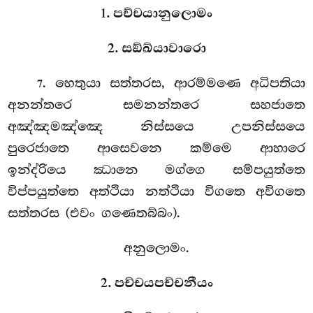
1. පච්චයානුලොමං
2. සඞ්ඛ්යාවාරො
. හෙතුයා
සත්තරස, ආරම්මණෙ අධිපතියා
7
අනන්තරෙ සමනන්තරෙ සහජාතෙ
අඤ්ඤමඤ්ඤෙ නිස්සයෙ උපනිස්සයෙ
පුරෙජාතෙ ආසෙවනෙ කම්මෙ ආහාරෙ
ඉන්ද්රියෙ ඣානෙ මග්ගෙ සම්පයුත්තෙ
විප්පයුත්තෙ අත්ථියා නත්ථියා විගතෙ අවිගතෙ
සත්තරස (එවං ගණෙතබ්බං).
අනුලොමං.
2. පච්චයපච්චනීයං