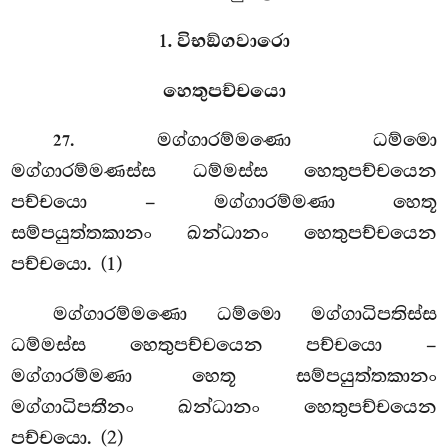
1. විභඞ්ගවාරො
හෙතුපච්චයො
. මග්ගාරම්මණො
ධම්මො
27
මග්ගාරම්මණස්ස ධම්මස්ස හෙතුපච්චයෙන
පච්චයො – මග්ගාරම්මණා හෙතූ
සම්පයුත්තකානං ඛන්ධානං හෙතුපච්චයෙන
පච්චයො. (1)
මග්ගාරම්මණො ධම්මො මග්ගාධිපතිස්ස
ධම්මස්ස හෙතුපච්චයෙන පච්චයො –
මග්ගාරම්මණා හෙතූ සම්පයුත්තකානං
මග්ගාධිපතීනං ඛන්ධානං හෙතුපච්චයෙන
පච්චයො. (2)