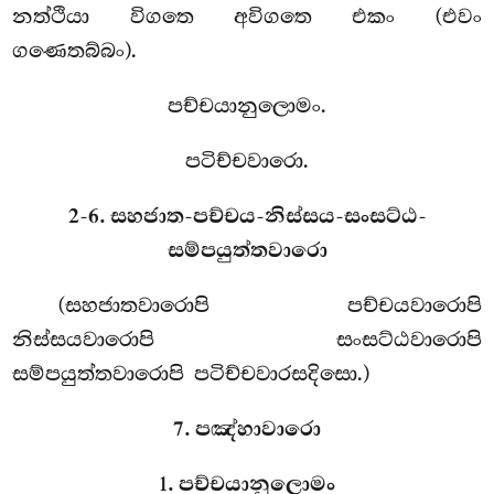
නත්ථියා විගතෙ අවිගතෙ එකං (එවං
ගණෙතබ්බං).
පච්චයානුලොමං.
පටිච්චවාරො.
2-6. සහජාත-පච්චය-නිස්සය-සංසට්ඨ-
සම්පයුත්තවාරො
(සහජාතවාරොපි
පච්චයවාරොපි
නිස්සයවාරොපි සංසට්ඨවාරොපි
සම්පයුත්තවාරොපි පටිච්චවාරසදිසො.)
7. පඤ්හාවාරො
1. පච්චයානුලොමං