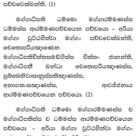
පච්චවෙක්ඛන්ති. (1)
මග්ගාධිපති ධම්මො මග්ගාරම්මණස්ස
ධම්මස්ස ආරම්මණපච්චයෙන පච්චයො – අරියා
මග්ගා වුට්ඨහිත්වා මග්ගං පච්චවෙක්ඛන්ති,
චෙතොපරියඤාණෙන
මග්ගාධිපතිචිත්තසමඞ්ගිස්ස චිත්තං ජානන්ති,
මග්ගාධිපතී ඛන්ධා චෙතොපරියඤාණස්ස,
පුබ්බෙනිවාසානුස්සතිඤාණස්ස,
අනාගතංසඤාණස්ස, ආවජ්ජනාය
ආරම්මණපච්චයෙන පච්චයො. (2)
මග්ගාධිපති ධම්මො මග්ගාරම්මණස්ස ච
මග්ගාධිපතිස්ස ච ධම්මස්ස ආරම්මණපච්චයෙන
පච්චයො – අරියා මග්ගා වුට්ඨහිත්වා මග්ගං