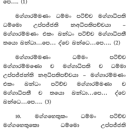
පෙ…. (1)
මග්ගාරම්මණං ධම්මං පටිච්ච මග්ගාධිපති
ධම්මො උප්පජ්ජති නඅධිපතිපච්චයා –
මග්ගාරම්මණං එකං ඛන්ධං පටිච්ච මග්ගාධිපතී
තයො ඛන්ධා…පෙ… ද්වෙ ඛන්ධෙ…පෙ…. (2)
මග්ගාරම්මණං ධම්මං පටිච්ච
මග්ගාරම්මණො ච මග්ගාධිපති ච ධම්මා
උප්පජ්ජන්ති නඅධිපතිපච්චයා
– මග්ගාරම්මණං
එකං ඛන්ධං පටිච්ච මග්ගාරම්මණා ච
මග්ගාධිපතී ච තයො ඛන්ධා…පෙ… ද්වෙ
ඛන්ධෙ…පෙ…. (3)
. මග්ගහෙතුකං ධම්මං පටිච්ච
10
මග්ගහෙතුකො ධම්මො උප්පජ්ජති