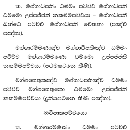
. මග්ගාධිපතිං ධම්මං පටිච්ච මග්ගාධිපති
20
ධම්මො උප්පජ්ජති නකම්මපච්චයා – මග්ගාධිපතී
ඛන්ධෙ පටිච්ච මග්ගාධිපති චෙතනා (පඤ්ච
පඤ්හා).
මග්ගාරම්මණඤ්ච මග්ගාධිපතිඤ්ච ධම්මං
පටිච්ච මග්ගාරම්මණො ධම්මො උප්පජ්ජති
නකම්මපච්චයා (පඨමඝටනෙ තීණි).
මග්ගහෙතුකඤ්ච
මග්ගාධිපතිඤ්ච ධම්මං
පටිච්ච මග්ගහෙතුකො ධම්මො උප්පජ්ජති
නකම්මපච්චයා (දුතියඝටනෙ තීණි පඤ්හා).
නවිපාකපච්චයො
. මග්ගාරම්මණං ධම්මං පටිච්ච
21