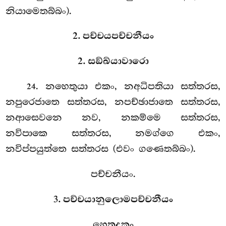
නියාමෙතබ්බං).
2. පච්චයපච්චනීයං
2. සඞ්ඛ්යාවාරො
. නහෙතුයා
එකං, නඅධිපතියා සත්තරස,
24
නපුරෙජාතෙ සත්තරස, නපච්ඡාජාතෙ සත්තරස,
නආසෙවනෙ නව, නකම්මෙ සත්තරස,
නවිපාකෙ සත්තරස, නමග්ගෙ එකං,
නවිප්පයුත්තෙ සත්තරස (එවං ගණෙතබ්බං).
පච්චනීයං.
3. පච්චයානුලොමපච්චනීයං
හෙතුදුකං