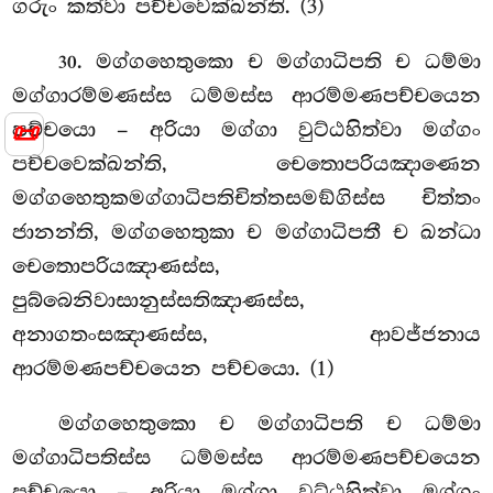
ගරුං කත්වා පච්චවෙක්ඛන්ති. (3)
. මග්ගහෙතුකො ච මග්ගාධිපති ච ධම්මා
30
මග්ගාරම්මණස්ස ධම්මස්ස ආරම්මණපච්චයෙන
📜
පච්චයො – අරියා මග්ගා වුට්ඨහිත්වා මග්ගං
පච්චවෙක්ඛන්ති, චෙතොපරියඤාණෙන
මග්ගහෙතුකමග්ගාධිපතිචිත්තසමඞ්ගිස්ස චිත්තං
ජානන්ති, මග්ගහෙතුකා ච මග්ගාධිපතී ච ඛන්ධා
චෙතොපරියඤාණස්ස,
පුබ්බෙනිවාසානුස්සතිඤාණස්ස,
අනාගතංසඤාණස්ස, ආවජ්ජනාය
ආරම්මණපච්චයෙන පච්චයො. (1)
මග්ගහෙතුකො ච මග්ගාධිපති ච ධම්මා
මග්ගාධිපතිස්ස ධම්මස්ස ආරම්මණපච්චයෙන
පච්චයො – අරියා මග්ගා වුට්ඨහිත්වා මග්ගං