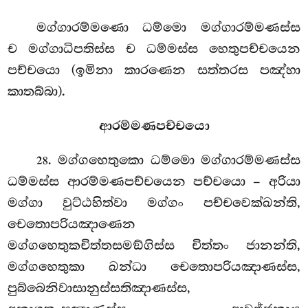
මග්ගාරම්මණො ධම්මො මග්ගාරම්මණස්ස
ච මග්ගාධිපතිස්ස ච ධම්මස්ස හෙතුපච්චයෙන
පච්චයො (ඉමිනා කාරණෙන සත්තරස පඤ්හා
කාතබ්බා).
ආරම්මණපච්චයො
. මග්ගහෙතුකො ධම්මො මග්ගාරම්මණස්ස
28
ධම්මස්ස ආරම්මණපච්චයෙන පච්චයො – අරියා
මග්ගා වුට්ඨහිත්වා මග්ගං පච්චවෙක්ඛන්ති,
චෙතොපරියඤාණෙන
මග්ගහෙතුකචිත්තසමඞ්ගිස්ස
චිත්තං ජානන්ති,
මග්ගහෙතුකා ඛන්ධා චෙතොපරියඤාණස්ස,
පුබ්බෙනිවාසානුස්සතිඤාණස්ස,