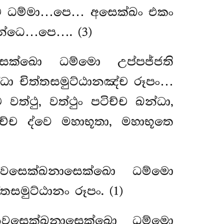
ච ධම්මා…පෙ… අසෙක්ඛං එකං
න්ධෙ…පෙ…. (3)
ෙක්ඛො ධම්මො උප්පජ්ජති
ධා චිත්තසමුට්ඨානඤ්ච රූපං…
ථු, වත්ථුං පටිච්ච ඛන්ධා,
ච ද්වෙ මහාභූතා, මහාභූතෙ
ෙවසෙක්ඛනාසෙක්ඛො ධම්මො
සමුට්ඨානං රූපං. (1)
ෙවසෙක්ඛනාසෙක්ඛො ධම්මො