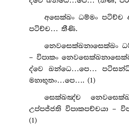
ද්වෙ ඛන්ධෙ…පෙ… (තීණි, පරි
අසෙක්ඛං ධම්මං පටිච්ච
පටිච්ච… තීණි.
නෙවසෙක්ඛනාසෙක්ඛං ධම
– විපාකං නෙවසෙක්ඛනාසෙක්
ද්වෙ ඛන්ධෙ…පෙ… පටිසන්ධි
මහාභූතං…පෙ…. (1)
සෙක්ඛඤ්ච නෙවසෙක්
උප්පජ්ජති විපාකපච්චයා – ව
(1)