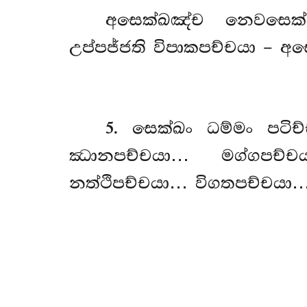
අසෙක්ඛඤ්ච නෙවසෙක්
උප්පජ්ජති විපාකපච්චයා – අස
5
. සෙක්ඛං
ධම්මං පටි
ඣානපච්චයා… මග්ගපච්චය
නත්ථිපච්චයා… විගතපච්චයා…