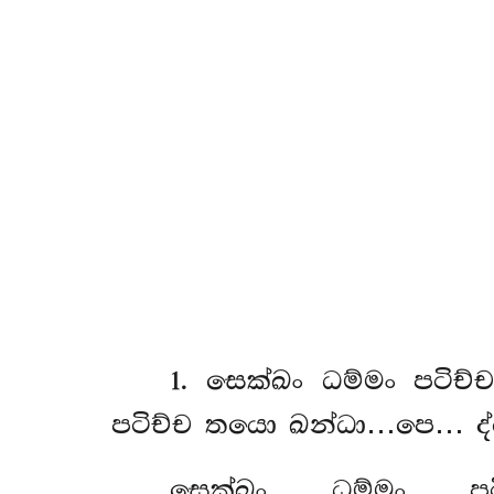
1
. සෙක්ඛං
ධම්මං පටිච
පටිච්ච තයො ඛන්ධා…පෙ… ද්
සෙක්ඛං ධම්මං ප