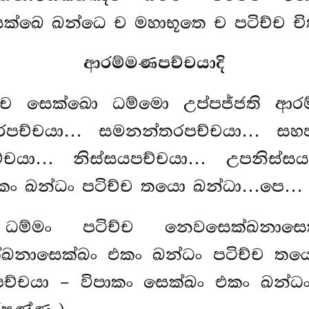
ක්ඛෙ ඛන්ධෙ ච මහාභූතෙ ච පටිච්ච චිත්
ආරම්මණපච්චයාදි
ච්ච සෙක්ඛො ධම්මො උප්පජ්ජති ආරම
තරපච්චයා… සමනන්තරපච්චයා… සහජ
චයා… නිස්සයපච්චයා… උපනිස්සය
කං ඛන්ධං පටිච්ච තයො ඛන්ධා…පෙ…
 ධම්මං පටිච්ච නෙවසෙක්ඛනාසෙ
ඛනාසෙක්ඛං එකං ඛන්ධං පටිච්ච තය
පච්චයා – විපාකං සෙක්ඛං එකං ඛන්