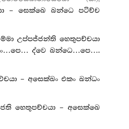
යා – සෙක්ඛෙ ඛන්ධෙ පටිච්ච
මා උප්පජ්ජන්ති හෙතුපච්චයා
රූපං…පෙ… ද්වෙ ඛන්ධෙ…පෙ….
ච්චයා – අසෙක්ඛං එකං ඛන්ධං
ජති හෙතුපච්චයා – අසෙක්ඛෙ