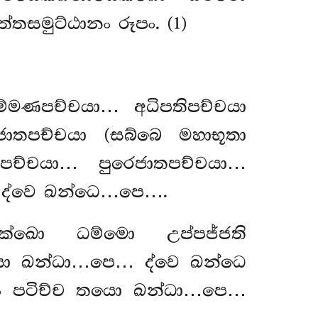
තසමුට්ඨානං රූපං. (1)
්මණපච්චයා… අධිපතිපච්චයා
ාතපච්චයා (සබ්බෙ මහාභූතා
පච්චයා… පුරෙජාතපච්චයා…
 ද්වෙ ඛන්ධෙ…පෙ….
ක්ඛො ධම්මො උප්පජ්ජති
ො ඛන්ධා…පෙ… ද්වෙ ඛන්ධෙ
ධං පටිච්ච තයො ඛන්ධා…පෙ…