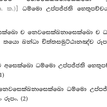
. ක.)]
ධම්මො උප්පජ්ජති හෙතුපච්ච
සෙක්ඛො ච නෙවසෙක්ඛනාසෙක්ඛො ච ධම්
්ච තයො ඛන්ධා චිත්තසමුට්ඨානඤ්ච 
්ච අසෙක්ඛො ධම්මො උප්පජ්ජති හෙතුප
1)
ච නෙවසෙක්ඛනාසෙක්ඛො ධම්මො උප්පජ්
 රූපං. (2)