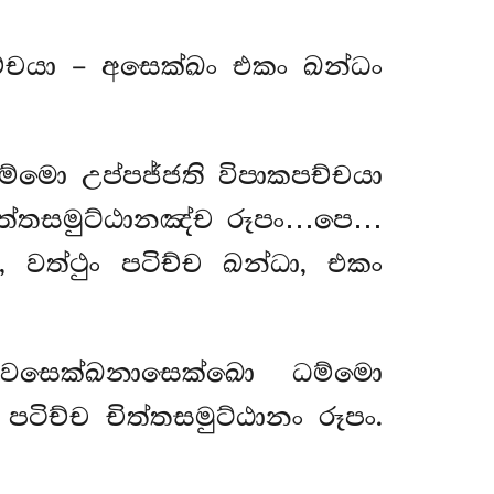
ච්චයා
– අසෙක්ඛං එකං ඛන්ධං
මො උප්පජ්ජති විපාකපච්චයා
ිත්තසමුට්ඨානඤ්ච රූපං…පෙ…
වත්ථුං පටිච්ච ඛන්ධා, එකං
ෙවසෙක්ඛනාසෙක්ඛො ධම්මො
ටිච්ච චිත්තසමුට්ඨානං රූපං.