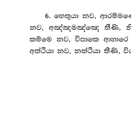
6
. හෙතුයා
නව, ආරම්මණෙ
නව, අඤ්ඤමඤ්ඤෙ තීණි, නි
කම්මෙ නව, විපාකෙ ආහාරෙ ඉ
අත්ථියා නව, නත්ථියා
තීණි, 