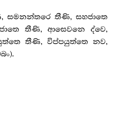
ි, සමනන්තරෙ තීණි, සහජාතෙ
ජාතෙ තීණි, ආසෙවනෙ ද්වෙ,
්තෙ තීණි, විප්පයුත්තෙ නව,
බං).