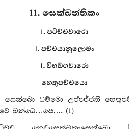
11. සෙක්ඛත්තිකං
1. පටිච්චවාරො
1. පච්චයානුලොමං
1. විභඞ්ගවාරො
හෙතුපච්චයො
්ච සෙක්ඛො ධම්මො උප්පජ්ජති හෙතුප
වෙ ඛන්ධෙ…පෙ…. (1)
ටිච්ච නෙවසෙක්ඛනාසෙක්ඛො