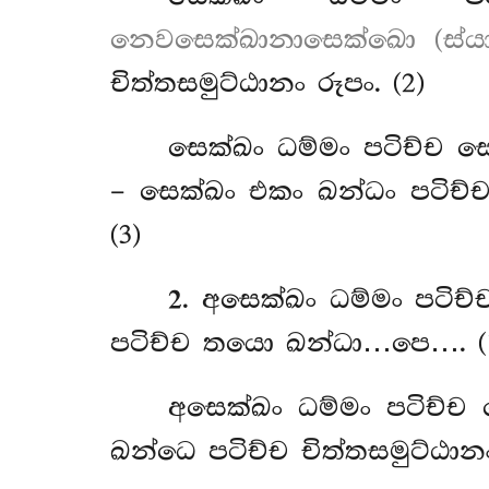
නෙවසෙක්ඛානාසෙක්ඛො (ස්යා
චිත්තසමුට්ඨානං රූපං. (2)
සෙක්ඛං ධම්මං පටිච්ච 
– සෙක්ඛං එකං ඛන්ධං පටිච
(3)
2
. අසෙක්ඛං ධම්මං පටිච
පටිච්ච තයො ඛන්ධා…පෙ…. (
අසෙක්ඛං
ධම්මං පටිච්
ඛන්ධෙ පටිච්ච චිත්තසමුට්ඨානං