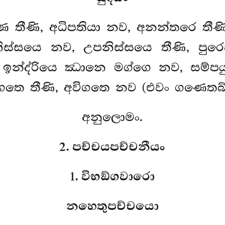
 තීණි, අධිපතියා නව, අනන්තරෙ තීණ
ස්සයෙ නව, උපනිස්සයෙ තීණි, පුරෙ
න්ද්රියෙ ඣානෙ මග්ගෙ නව, සම්පයුත
විගතෙ තීණි, අවිගතෙ නව (එවං ගණෙතබ්
අනුලොමං.
2. පච්චයපච්චනීයං
1. විභඞ්ගවාරො
නහෙතුපච්චයො