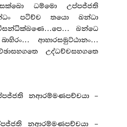
ෙක්ඛො ධම්මො උප්පජ්ජති
්ධං පටිච්ච තයො ඛන්ධා
ටිසන්ධික්ඛණෙ…පෙ… ඛන්ධෙ
 බාහිරං… ආහාරසමුට්ඨානං…
ච්ඡාසහගතෙ උද්ධච්චසහගතෙ
්පජ්ජති නආරම්මණපච්චයා –
්පජ්ජති නආරම්මණපච්චයා –