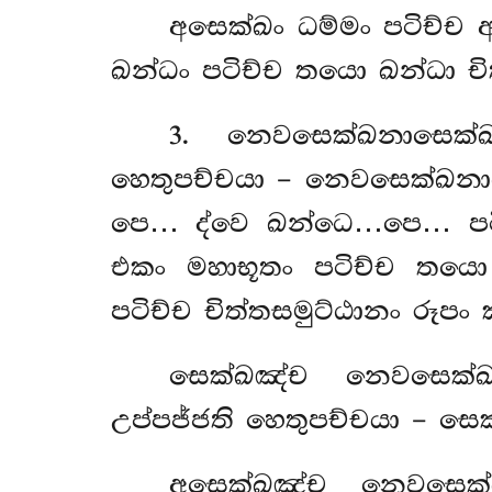
අසෙක්ඛං ධම්මං පටිච්
ඛන්ධං පටිච්ච තයො ඛන්ධා ච
3
. නෙවසෙක්ඛනාසෙක්
හෙතුපච්චයා – නෙවසෙක්ඛනාස
පෙ… ද්වෙ ඛන්ධෙ…පෙ… පටිස
එකං මහාභූතං පටිච්ච
තයො 
පටිච්ච චිත්තසමුට්ඨානං රූපං 
සෙක්ඛඤ්ච
නෙවසෙක්
උප්පජ්ජති හෙතුපච්චයා – සෙක
අසෙක්ඛඤ්ච නෙවසෙක්