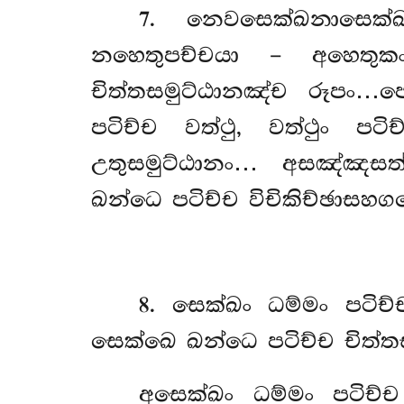
7
. නෙවසෙක්ඛනාසෙක්
නහෙතුපච්චයා – අහෙතු
චිත්තසමුට්ඨානඤ්ච රූපං
පටිච්ච වත්ථු, වත්ථුං ප
උතුසමුට්ඨානං… අසඤ්ඤසත
ඛන්ධෙ පටිච්ච විචිකිච්ඡාස
8
. සෙක්ඛං ධම්මං පටි
සෙක්ඛෙ ඛන්ධෙ පටිච්ච චිත්තස
අසෙක්ඛං
ධම්මං පටිච