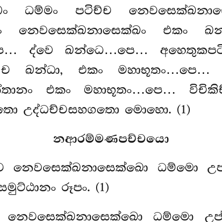
ඛං ධම්මං පටිච්ච නෙවසෙක්ඛනාස
කං නෙවසෙක්ඛනාසෙක්ඛං එකං ඛන
…පෙ… ද්වෙ ඛන්ධෙ…පෙ… අහෙතුකප
ටිච්ච ඛන්ධා, එකං මහාභූතං…පෙ…
්තානං එකං මහාභූතං…පෙ… විචිකි
හගතො උද්ධච්චසහගතො මොහො. (1)
නආරම්මණපච්චයො
ච්ච නෙවසෙක්ඛනාසෙක්ඛො ධම්මො උප
මුට්ඨානං රූපං. (1)
්ච නෙවසෙක්ඛනාසෙක්ඛො ධම්මො උප