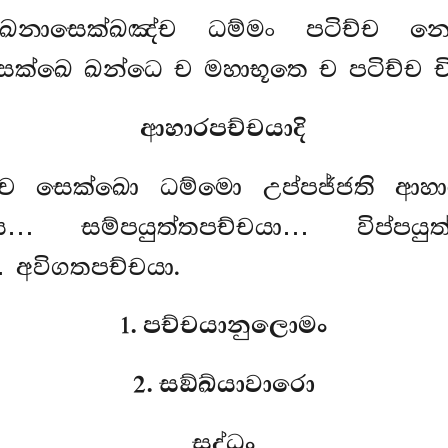
ඛනාසෙක්ඛඤ්ච ධම්මං පටිච්ච න
ෙක්ඛෙ ඛන්ධෙ ච මහාභූතෙ ච පටිච්ච චිත
ආහාරපච්චයාදි
ච්ච සෙක්ඛො ධම්මො උප්පජ්ජති ආහා
… සම්පයුත්තපච්චයා… විප්පයුත්
 අවිගතපච්චයා.
1. පච්චයානුලොමං
2. සඞ්ඛ්යාවාරො
සුද්ධං