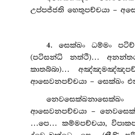
උප්පජ්ජති හෙතුපච්චයා – අසෙ
4
. සෙක්ඛං ධම්මං පටි
(පටිසන්ධි නත්ථි)… අනන්
කාතබ්බා)… අඤ්ඤමඤ්ඤපච්
ආසෙවනපච්චයා – සෙක්ඛං එ
නෙවසෙක්ඛනාසෙක්ඛං
ආසෙවනපච්චයා – නෙවසෙක්
…පෙ… කම්මපච්චයා, විපාක