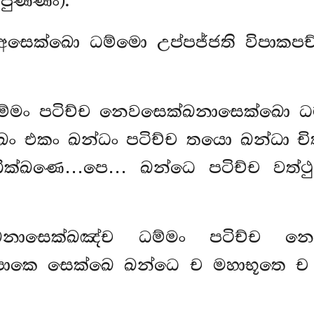
පුණ්ණං).
 අසෙක්ඛො ධම්මො උප්පජ්ජති විපාකප
්මං පටිච්ච නෙවසෙක්ඛනාසෙක්ඛො ධම්
ඛං එකං ඛන්ධං පටිච්ච තයො ඛන්ධා ච
ක්ඛණෙ…පෙ… ඛන්ධෙ පටිච්ච වත්ථු, 
ඛනාසෙක්ඛඤ්ච ධම්මං පටිච්ච න
ිපාකෙ සෙක්ඛෙ ඛන්ධෙ ච මහාභූතෙ ච ප