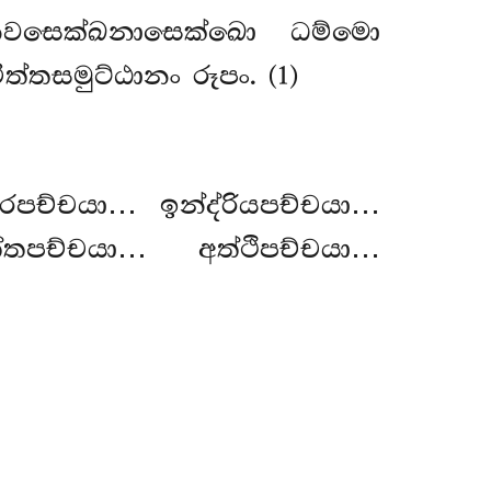
ෙවසෙක්ඛනාසෙක්ඛො ධම්මො
්තසමුට්ඨානං රූපං. (1)
රපච්චයා… ඉන්ද්රියපච්චයා…
තපච්චයා… අත්ථිපච්චයා…