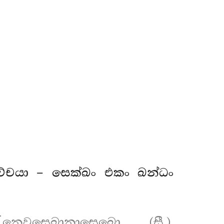
ච්චයා – සෙක්ඛං එකං ඛන්ධං
[නෙවසෙඛානාසෙඛො (සී.),