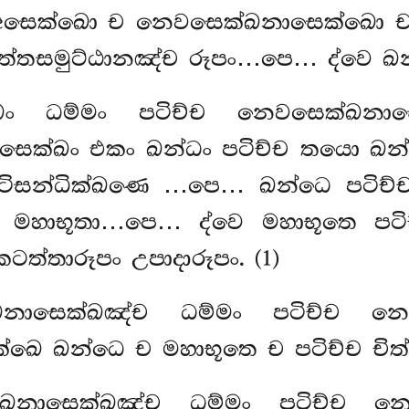
ච අසෙක්ඛො ච නෙවසෙක්ඛනාසෙක්ඛො 
ිත්තසමුට්ඨානඤ්ච රූපං…පෙ… ද්වෙ ඛ
ඛං ධම්මං පටිච්ච නෙවසෙක්ඛනාස
ෙක්ඛං එකං ඛන්ධං පටිච්ච තයො ඛන්
න්ධික්ඛණෙ …පෙ… ඛන්ධෙ පටිච්ච වත්
මහාභූතා…පෙ… ද්වෙ මහාභූතෙ පටිච්
කටත්තාරූපං උපාදාරූපං. (1)
ඛනාසෙක්ඛඤ්ච ධම්මං පටිච්ච න
්ඛෙ ඛන්ධෙ ච මහාභූතෙ ච පටිච්ච චිත්ත
ඛනාසෙක්ඛඤ්ච ධම්මං පටිච්ච න