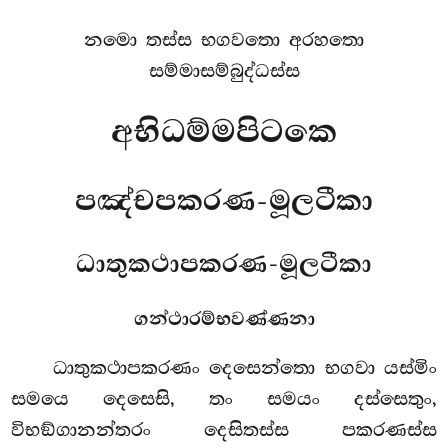
නමො තස්ස භගවතො අරහතො
සම්මාසම්බුද්ධස්ස
අභිධම්මපිටකෙ
පඤ්චපකරණ-මූලටීකා
ධාතුකථාපකරණ-මූලටීකා
ගන්ථාරම්භවණ්ණනා
ධාතුකථාපකරණං
දෙසෙන්තො භගවා යස්මිං
සමයෙ දෙසෙසි, තං සමයං දස්සෙතුං,
විභඞ්ගානන්තරං දෙසිතස්ස පකරණස්ස