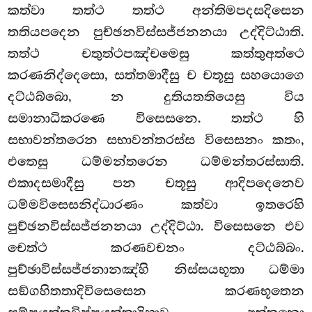
කත්වා තත්ථ තත්ථ අන්තිමපදසදිසෙන
තතියපදෙන පුච්ඡනවිස්සජ්ජනනයා උද්දිට්ඨාති.
තත්ථ චතුත්ථපඤ්චමෙසු කත්තුඅත්ථෙ
කරණනිද්දෙසො, සත්තමාදීසු ච චතූසු සහයොගෙ
දට්ඨබ්බො, න දුතියතතියෙසු විය
සමානාධිකරණෙ විසෙසනෙ. තත්ථ හි
සභාවන්තරෙන සභාවන්තරස්ස විසෙසනං කතං,
එතෙසු ධම්මන්තරෙන ධම්මන්තරස්සාති.
එකාදසමාදීසු පන චතූසු ආදිපදෙනෙව
ධම්මවිසෙසනිද්ධාරණං කත්වා ඉතරෙහි
පුච්ඡනවිස්සජ්ජනනයා උද්දිට්ඨා. විසෙසනෙ එව
චෙත්ථ කරණවචනං දට්ඨබ්බං.
පුච්ඡාවිස්සජ්ජනානඤ්හි නිස්සයභූතා ධම්මා
සඞ්ගහිතතාදිවිසෙසෙන කරණභූතෙන