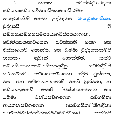
. නයානං පවත්තිද්වාරභූතා
3
සඞ්ගහාසඞ්ගහවියොගීසහයොගීධම්මා
නයමුඛානීති තෙසං උද්දෙසො
නයමුඛමාතිකා
.
චුද්දසපි හි
සඞ්ගහාසඞ්ගහසම්පයොගවිප්පයොගානං
වොමිස්සකතාවසෙන පවත්තාති යෙහි තෙ
චත්තාරොපි හොන්ති, තෙ ධම්මා චුද්දසන්නම්පි
නයානං මුඛානි හොන්තීති. තත්ථ
සඞ්ගහිතෙනඅසඞ්ගහිතපදාදීසු සච්චාදීහිපි
යථාසම්භවං සඞ්ගහාසඞ්ගහො යදිපි වුත්තො,
සො පන සඞ්ගාහකභූතෙහි තෙහි වුත්තො, න
සඞ්ගහභූතෙහි, සොපි ‘‘චක්ඛායතනෙන යෙ
ධම්මා ඛන්ධසඞ්ගහෙන සඞ්ගහිතා
ආයතනසඞ්ගහෙන අසඞ්ගහිතා’’තිආදිනා
පුච්ඡිතබ්බවිස්සජ්ජිතබ්බධම්මුද්ධාරෙ තත්ථාපි