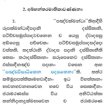
2. අබ්භන්තරමාතිකාවණ්ණනා
. ‘‘පඤ්චක්ඛන්ධා’’තිආදීහි
2
රූපක්ඛන්ධාදිපදානි දස්සිතානි,
පටිච්චසමුප්පාදවචනෙන ච යෙසු ද්වාදසසු
අඞ්ගෙසු පච්චෙකං පටිච්චසමුප්පාදසද්දො
වත්තති, තදත්ථානි ද්වාදස පදානි දස්සිතානීති
තෙසං තථාදස්සිතානං සරූපෙනෙව දස්සිතානං
ඵස්සාදීනඤ්ච පදානං වසෙන ආහ
‘‘පඤ්චවීසාධිකෙන පදසතෙනා’’
ති. තත්ථ
කම්මුපපත්තිකාමභවාදීනං ඉධ විභත්තානං
භාවනභවනභාවෙන භවෙ විය සොකාදීනං
ජරාමරණස්ස විය අනිට්ඨත්තා
තන්නිදානදුක්ඛභාවෙන ච ජරාමරණෙ