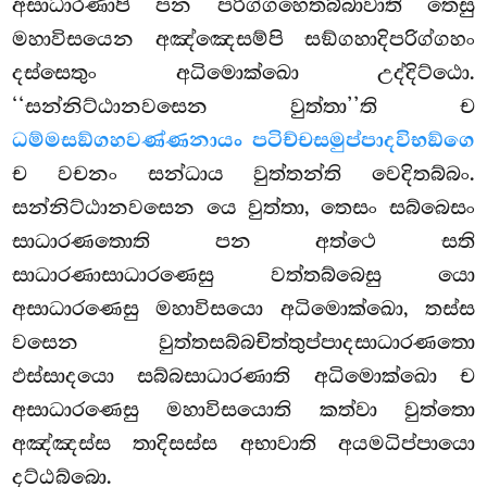
අසාධාරණාපි පන පරිග්ගහෙතබ්බාවාති තෙසු
මහාවිසයෙන අඤ්ඤෙසම්පි සඞ්ගහාදිපරිග්ගහං
දස්සෙතුං අධිමොක්ඛො උද්දිට්ඨො.
‘‘සන්නිට්ඨානවසෙන වුත්තා’’ති ච
ධම්මසඞ්ගහවණ්ණනායං පටිච්චසමුප්පාදවිභඞ්ගෙ
ච වචනං සන්ධාය වුත්තන්ති වෙදිතබ්බං.
සන්නිට්ඨානවසෙන යෙ වුත්තා, තෙසං සබ්බෙසං
සාධාරණතොති පන අත්ථෙ සති
සාධාරණාසාධාරණෙසු වත්තබ්බෙසු යො
අසාධාරණෙසු මහාවිසයො අධිමොක්ඛො, තස්ස
වසෙන වුත්තසබ්බචිත්තුප්පාදසාධාරණතො
ඵස්සාදයො සබ්බසාධාරණාති අධිමොක්ඛො ච
අසාධාරණෙසු මහාවිසයොති කත්වා වුත්තො
අඤ්ඤස්ස තාදිසස්ස අභාවාති අයමධිප්පායො
දට්ඨබ්බො.