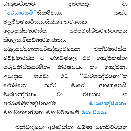
ධාතුකථාභාවං දස්සෙතුං වා
‘‘අට්ඨාරසහී’’
තිආදිමාහ. තත්ථ
බලවිධමනවිසයාතික්කමනවසෙන
දෙවපුත්තමාරස්ස, අප්පවත්තිකරණවසෙන
කිලෙසාභිසඞ්ඛාරමාරානං,
සමුදයප්පහානපරිඤ්ඤාවසෙන ඛන්ධමාරස්ස,
මච්චුමාරස්ස ච බොධිමූලෙ එව භඤ්ජිතත්තා
පරූපනිස්සයරහිතං
නිරතිසයං තං භඤ්ජනං
උපාදාය භගවා එව ‘‘මාරභඤ්ජනො’’ති
ථොමිතො. තත්ථ මාරෙ අභඤ්ජෙසි,
මාරභඤ්ජනං වා එතස්ස, න
පරරාජාදිභඤ්ජනන්ති
මාරභඤ්ජනො
.
මහාවික්කන්තො මහාවීරියොති
මහාවීරො
.
ඛන්ධාදයො අරණන්තා ධම්මා සභාවට්ඨෙන