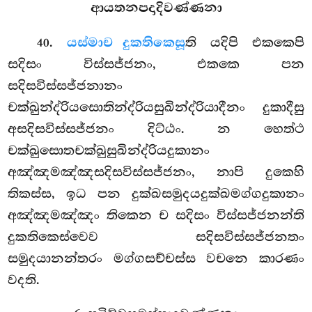
ආයතනපදාදිවණ්ණනා
.
යස්මා
ච දුකතිකෙසූ
ති යදිපි එකකෙපි
40
සදිසං විස්සජ්ජනං, එකකෙ පන
සදිසවිස්සජ්ජනානං
චක්ඛුන්ද්රියසොතින්ද්රියසුඛින්ද්රියාදීනං දුකාදීසු
අසදිසවිස්සජ්ජනං දිට්ඨං. න හෙත්ථ
චක්ඛුසොතචක්ඛුසුඛින්ද්රියදුකානං
අඤ්ඤමඤ්ඤසදිසවිස්සජ්ජනං, නාපි දුකෙහි
තිකස්ස, ඉධ පන දුක්ඛසමුදයදුක්ඛමග්ගදුකානං
අඤ්ඤමඤ්ඤං තිකෙන ච සදිසං විස්සජ්ජනන්ති
දුකතිකෙස්වෙව සදිසවිස්සජ්ජනතං
සමුදයානන්තරං මග්ගසච්චස්ස වචනෙ කාරණං
වදති.