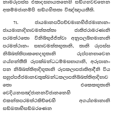
නාමරූපස්ස එකාදසහායතනෙහි සඞ්ගහවචනෙන
අකම්මජානම්පි සඞ්ගහිතතා විඤ්ඤායතීති.
. ජායමානපරිපච්චමානභිජ්ජමානානං
71
ජායමානාදිභාවමත්තත්තා ජාතිජරාමරණානි
පරමත්ථතො විනිබ්භුජ්ජිත්වා අනුපලබ්භමානානි
පරමත්ථානං සභාවමත්තභූතානි, තානි රූපස්ස
නිබ්බත්තිපාකභෙදභූතානි රුප්පනභාවෙන
ගය්හන්තීති රූපක්ඛන්ධධම්මසභාගානි, අරූපානං
පන නිබ්බත්තිආදිභූතානි රූපකලාපජාතිආදීනි විය
සහුප්පජ්ජමානචතුක්ඛන්ධකලාපනිබ්බත්තිආදිභාව
තො එකෙකභූතානි
වෙදියනසඤ්ජානනවිජානනෙහි
එකන්තපරමත්ථකිච්චෙහි අගය්හමානානි
සඞ්ඛතාභිසඞ්ඛරණෙන