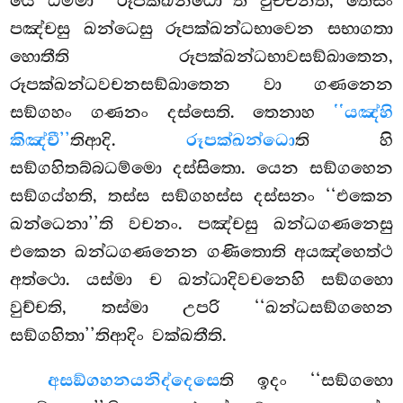
යෙ ධම්මා ‘‘රූපක්ඛන්ධො’’ති වුච්චන්ති, තෙසං
පඤ්චසු ඛන්ධෙසු රූපක්ඛන්ධභාවෙන සභාගතා
හොතීති රූපක්ඛන්ධභාවසඞ්ඛාතෙන,
රූපක්ඛන්ධවචනසඞ්ඛාතෙන වා ගණනෙන
සඞ්ගහං ගණනං දස්සෙති. තෙනාහ
‘‘යඤ්හි
කිඤ්චී’’
තිආදි.
රූපක්ඛන්ධො
ති හි
සඞ්ගහිතබ්බධම්මො දස්සිතො. යෙන සඞ්ගහෙන
සඞ්ගය්හති, තස්ස සඞ්ගහස්ස දස්සනං ‘‘එකෙන
ඛන්ධෙනා’’ති වචනං. පඤ්චසු ඛන්ධගණනෙසු
එකෙන ඛන්ධගණනෙන ගණිතොති අයඤ්හෙත්ථ
අත්ථො. යස්මා ච ඛන්ධාදිවචනෙහි සඞ්ගහො
වුච්චති, තස්මා උපරි ‘‘ඛන්ධසඞ්ගහෙන
සඞ්ගහිතා’’තිආදිං වක්ඛතීති.
අසඞ්ගහනයනිද්දෙසෙ
ති ඉදං ‘‘සඞ්ගහො