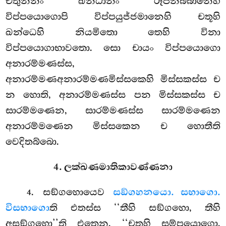
චතුන්නං ඛන්ධානං රූපනිබ්බානෙහි
විප්පයොගොපි විප්පයුජ්ජමානෙහි චතූහි
ඛන්ධෙහි නියමිතො තෙහි විනා
විප්පයොගාභාවතො. සො චායං
විප්පයොගො
අනාරම්මණස්ස,
අනාරම්මණඅනාරම්මණමිස්සකෙහි මිස්සකස්ස ච
න හොති, අනාරම්මණස්ස පන මිස්සකස්ස ච
සාරම්මණෙන, සාරම්මණස්ස සාරම්මණෙන
අනාරම්මණෙන මිස්සකෙන ච හොතීති
වෙදිතබ්බො.
4. ලක්ඛණමාතිකාවණ්ණනා
. සඞ්ගහොයෙව
සඞ්ගහනයො. සභාගො.
4
විසභාගො
ති එතස්ස ‘‘තීහි සඞ්ගහො, තීහි
අසඞ්ගහො’’ති එතෙන, ‘‘චතූහි සම්පයොගො,