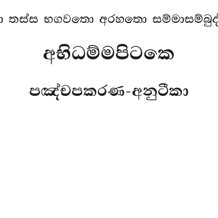
 තස්ස භගවතො අරහතො සම්මාසම්බුද්
අභිධම්මපිටකෙ
පඤ්චපකරණ-අනුටීකා