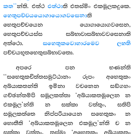
කත’’
න්ති. එත්ථ
එත්ථා
ති එතස්මිං එකමූලකදුකෙ.
හෙතුපච්චයයොගායොගවසෙනා
ති
හෙතුපච්චයෙන යොගායොගවසෙන,
හෙතුපච්චයස්ස සබ්භාවාසබ්භාවවසෙනාති
අත්ථො.
සහෙතුකවොහාරමෙව ලභති
පච්චයභූතහෙතුසබ්භාවතො.
අපරෙ
පන භණන්ති
‘‘සහෙතුකචිත්තසමුට්ඨානං රූපං අහෙතුකං
අබ්යාකතන්ති ඉමිනා වචනෙන සඞ්ගහං
ගච්ඡන්තම්පි සමූලකත්තා ‘අබ්යාකතමූලෙන න
එකමූල’න්ති න සක්කා වත්තුං, සතිපි
සමූලකත්තෙ නිප්පරියායෙන සහෙතුකං න
හොතීති ‘අබ්යාකතමූලෙන එකමූල’න්ති ච න
සක්කා වත්තුං, තස්මා ‘අහෙතුකං අබ්යාකතං