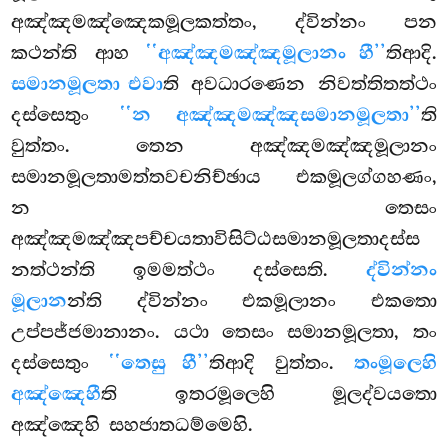
අඤ්ඤමඤ්ඤෙකමූලකත්තං, ද්වින්නං පන
කථන්ති ආහ
‘‘අඤ්ඤමඤ්ඤමූලානං හී’’
තිආදි.
සමානමූලතා එවා
ති අවධාරණෙන නිවත්තිතත්ථං
දස්සෙතුං
‘‘න අඤ්ඤමඤ්ඤසමානමූලතා’’
ති
වුත්තං. තෙන අඤ්ඤමඤ්ඤමූලානං
සමානමූලතාමත්තවචනිච්ඡාය එකමූලග්ගහණං,
න තෙසං
අඤ්ඤමඤ්ඤපච්චයතාවිසිට්ඨසමානමූලතාදස්ස
නත්ථන්ති ඉමමත්ථං දස්සෙති.
ද්වින්නං
මූලාන
න්ති ද්වින්නං එකමූලානං එකතො
උප්පජ්ජමානානං. යථා තෙසං සමානමූලතා, තං
දස්සෙතුං
‘‘තෙසු හී’’
තිආදි වුත්තං.
තංමූලෙහි
අඤ්ඤෙහී
ති ඉතරමූලෙහි මූලද්වයතො
අඤ්ඤෙහි සහජාතධම්මෙහි.