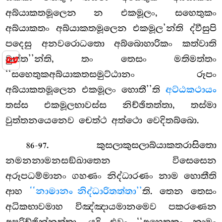
අබ්යාකතමූලෙන න එකමූලං, සහෙතුකං
අබ්යාකතං අබ්යාකතමූලෙන එකමූල’න්ති ද්වීසුපි
පදෙසු අනවරොධතො අබ්බොහාරිකං කත්වාති
📜
වුත්ත’’න්ති, තං තෙසං මතිමත්තං
‘‘සහෙතුකඅබ්යාකතසමුට්ඨානං රූපං
අබ්යාකතමූලෙන එකමූලං හොතී’’ති
අට්ඨකථායං
තස්ස එකමූලභාවස්ස නිච්ඡිතත්තා, තස්මා
වුත්තනයෙනෙව චෙත්ථ අත්ථො වෙදිතබ්බො.
. කුසලාකුසලාබ්යාකතරාසිතො
86-97
නමනනාමනසඞ්ඛාතෙන විසෙසෙන
අරූපධම්මානං ගහණං නිද්ධාරණං නාම හොතීති
ආහ
‘‘නාමානං නිද්ධාරිතත්තා’’
ති. තෙන තෙසං
අධිකභාවමාහ විඤ්ඤායමානමෙව පකරණෙන