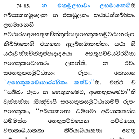
.
න එකමූලභාවං ලභමානෙහී
ති
74-85
අබ්යාකතමූලෙන න එකමූලකං තථාවත්තබ්බතං
ලභමානෙහි
අට්ඨාරසඅහෙතුකචිත්තුප්පාදාහෙතුකසමුට්ඨානරූප
නිබ්බානෙහි එකතො අලබ්භමානත්තා. යථා හි
යථාවුත්තචිත්තුප්පාදාදයො හෙතුපච්චයවිරහිතා
අහෙතුකවොහාරං ලභන්ති, න එවං
සහෙතුකසමුට්ඨානං රූපං. තෙනාහ
‘‘අහෙතුකවොහාරරහිතං කත්වා’’
ති. එත්ථ ච
‘‘සබ්බං රූපං න හෙතුකමෙව, අහෙතුකමෙවා’’ති
වුත්තත්තා කිඤ්චාපි සහෙතුකසමුට්ඨානම්පි රූපං
අහෙතුකං, ‘‘අබ්යාකතො
ධම්මො අබ්යාකතස්ස
ධම්මස්ස හෙතුපච්චයෙන පච්චයො,
විපාකාබ්යාකතා කිරියාබ්යාකතා හෙතූ