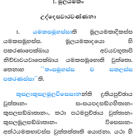
1. මූලයමකං
උද්දෙසවාරවණ්ණනා
.
යමකසමූහස්සා
ති
මූලයමකාදිකස්ස
1
යමකසමූහස්ස. මූලයමකාදයො හි
පකරණාපෙක්ඛාය අවයවභූතාපි
නිච්චාවයවාපෙක්ඛාය යමකසමූහොති වුත්තො.
තෙනාහ
‘‘තංසමූහස්ස ච සකලස්ස
පකරණස්සා’’
ති.
කුසලාකුසලමූලවිසෙසාන
න්ති දුතියපුච්ඡාය
වුත්තානං සංසයපදසඞ්ගහිතානං
කුසලසඞ්ඛාතානං, තථා පඨමපුච්ඡාය වුත්තානං
කුසලමූලසඞ්ඛාතානං විසෙසානං
අත්ථයමකභාවස්ස වුත්තත්තාති යොජනා. යථා හි