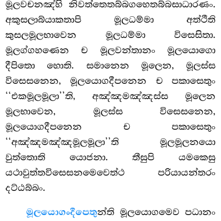
මූලවචනඤ්හි නිවත්තෙතබ්බගහෙතබ්බසාධාරණං.
අකුසලාබ්යාකතාපි මූලධම්මා අත්ථීති
කුසලමූලභාවෙන මූලධම්මා විසෙසිතා.
මූලග්ගහණෙන ච මූලවන්තානං මූලයොගො
දීපිතො හොති. සමානෙන මූලෙන, මූලස්ස
විසෙසනෙන, මූලයොගදීපනෙන ච පකාසෙතුං
‘‘එකමූලමූලා’’ති, අඤ්ඤමඤ්ඤස්ස මූලෙන
මූලභාවෙන, මූලස්ස විසෙසනෙන,
මූලයොගදීපනෙන ච පකාසෙතුං
‘‘අඤ්ඤමඤ්ඤමූලමූලා’’ති මූලමූලනයො
වුත්තොති යොජනා. තීසුපි යමකෙසු
යථාවුත්තවිසෙසනමෙවෙත්ථ පරියායන්තරං
දට්ඨබ්බං.
මූලයොගං
දීපෙතු
න්ති මූලයොගමෙව පධානං