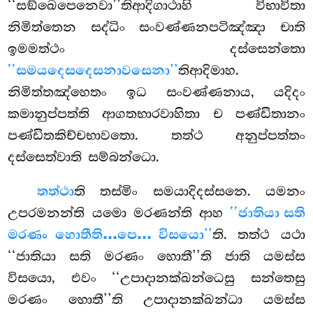
‘‘සඞ්ඛෙපෙනෙවා’’තිආදිගාථාහි විභාවිතා
නිමිත්තෙන සද්ධිං සංවණ්ණනපටිඤ්ඤා චාති
ඉමමත්ථං දස්සෙන්තො
‘‘සමයදෙසදෙසනාවසෙනා’’
තිආදිමාහ.
නිමිත්තඤ්හෙතං ඉධ සංවණ්ණනාය, යදිදං
කමානුප්පත්ති ආගතභාරවාහිතා ච පණ්ඩිතානං
පණ්ඩිතකිච්චභාවතො. තත්ථ අනුප්පත්තං
දස්සෙත්වාති සම්බන්ධො.
තත්ථා
ති තස්මිං සමයාදිදස්සනෙ. යමනං
උපරමනන්ති යමො මරණන්ති ආහ
‘‘ජාතියා සති
මරණං හොතීති…පෙ… විසයො’’
ති. තත්ථ යථා
‘‘ජාතියා සති මරණං හොතී’’ති ජාති යමස්ස
විසයො, එවං ‘‘උපාදානක්ඛන්ධෙසු සන්තෙසු
මරණං හොතී’’ති උපාදානක්ඛන්ධා යමස්ස