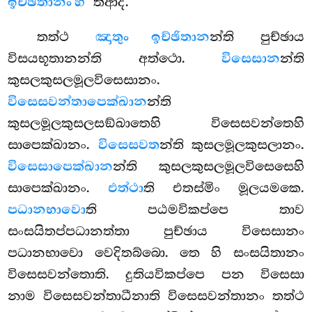
ඉච්ඡිතානං හී’’
තිආදි.
තත්ථ
ඤාතුං ඉච්ඡිතාන
න්ති පුච්ඡාය
විසයභූතානන්ති අත්ථො.
විසෙසාන
න්ති
කුසලකුසලමූලවිසෙසානං.
විසෙසවන්තාපෙක්ඛාන
න්ති
කුසලමූලකුසලසඞ්ඛාතෙහි විසෙසවන්තෙහි
සාපෙක්ඛානං.
විසෙසවත
න්ති කුසලමූලකුසලානං.
විසෙසාපෙක්ඛාන
න්ති කුසලකුසලමූලවිසෙසෙහි
සාපෙක්ඛානං.
එත්ථා
ති එතස්මිං මූලයමකෙ.
පධානභාවො
ති පඨමවිකප්පෙ තාව
සංසයිතප්පධානත්තා පුච්ඡාය විසෙසානං
පධානභාවො වෙදිතබ්බො. තෙ හි සංසයිතානං
විසෙසවන්තොති. දුතියවිකප්පෙ පන විසෙසා
නාම විසෙසවන්තාධීනාති විසෙසවන්තානං තත්ථ