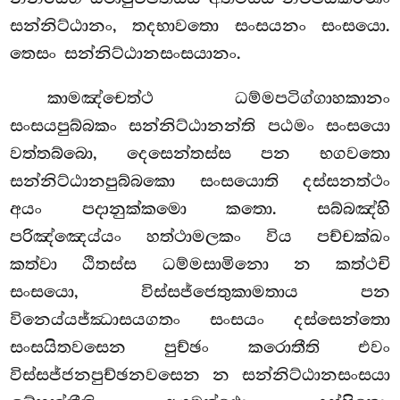
සන්නිට්ඨානං, තදභාවතො සංසයනං සංසයො.
තෙසං සන්නිට්ඨානසංසයානං.
කාමඤ්චෙත්ථ ධම්මපටිග්ගාහකානං
සංසයපුබ්බකං සන්නිට්ඨානන්ති පඨමං සංසයො
වත්තබ්බො, දෙසෙන්තස්ස පන භගවතො
සන්නිට්ඨානපුබ්බකො සංසයොති දස්සනත්ථං
අයං පදානුක්කමො කතො. සබ්බඤ්හි
පරිඤ්ඤෙය්යං හත්ථාමලකං විය පච්චක්ඛං
කත්වා ඨිතස්ස ධම්මසාමිනො න කත්ථචි
සංසයො, විස්සජ්ජෙතුකාමතාය පන
විනෙය්යජ්ඣාසයගතං සංසයං දස්සෙන්තො
සංසයිතවසෙන පුච්ඡං කරොතීති එවං
විස්සජ්ජනපුච්ඡනවසෙන න සන්නිට්ඨානසංසයා