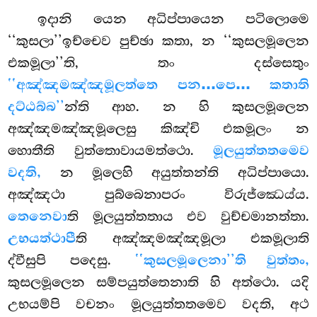
ඉදානි යෙන අධිප්පායෙන පටිලොමෙ
‘‘කුසලා’’ඉච්චෙව පුච්ඡා කතා, න ‘‘කුසලමූලෙන
එකමූලා’’ති, තං දස්සෙතුං
‘‘අඤ්ඤමඤ්ඤමූලත්තෙ පන…පෙ… කතාති
දට්ඨබ්බ’’
න්ති ආහ. න හි කුසලමූලෙන
අඤ්ඤමඤ්ඤමූලෙසු කිඤ්චි එකමූලං න
හොතීති වුත්තොවායමත්ථො.
මූලයුත්තතමෙව
වදති,
න මූලෙහි අයුත්තන්ති අධිප්පායො.
අඤ්ඤථා පුබ්බෙනාපරං විරුජ්ඣෙය්ය.
තෙනෙවා
ති මූලයුත්තතාය එව වුච්චමානත්තා.
උභයත්ථාපී
ති අඤ්ඤමඤ්ඤමූලා එකමූලාති
ද්වීසුපි පදෙසු.
‘‘කුසලමූලෙනා’’ති වුත්තං,
කුසලමූලෙන සම්පයුත්තෙනාති හි අත්ථො. යදි
උභයම්පි වචනං මූලයුත්තතමෙව වදති, අථ