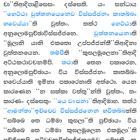
චා’’තිආදිපාළිසෙසං දස්සෙති. යං සන්ධාය
‘‘හෙට්ඨා වුත්තනයෙනෙව විස්සජ්ජනං කාතබ්බං
භවෙය්යා’’
ති වුත්තං. තත්ථ
හෙට්ඨා
ති
අනුලොමපුච්ඡාවිස්සජ්ජනෙ.
වුත්තනයෙනා
ති
‘‘මූලානි යානි එකතො උප්පජ්ජන්තී’’තිආදිනා
වුත්තනයෙන.
තම්පී
ති ‘‘කුසලමූලෙනා’’තිආදි
අට්ඨකථාවචනම්පි.
තථා
ති තෙන පකාරෙන,
අනුලොමපුච්ඡායං විය විස්සජ්ජනං කාතබ්බං
භවෙය්යාති ඉමිනා පකාරෙනාති අත්ථො. යෙන
කාරණෙන ‘‘න සක්කා වත්තු’’න්ති වුත්තං, තං
කාරණං දස්සෙතුං
‘‘යෙ වා පනා’’
තිආදිමාහ. තත්ථ
‘‘ආමන්තා’’ඉච්චෙව විස්සජ්ජනෙන භවිතබ්බ
න්ති
‘‘සබ්බෙ තෙ ධම්මා කුසලා’’ති පුච්ඡායං විය
‘‘සබ්බෙ තෙ ධම්මා කුසලමූලෙන එකමූලා’’ති