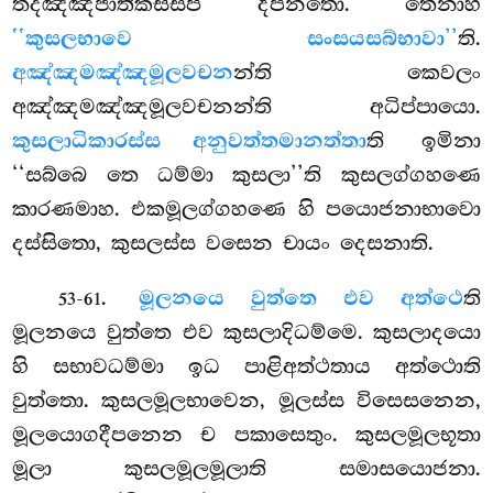
තදඤ්ඤජාතිකස්සපි දීපනතො. තෙනාහ
‘‘කුසලභාවෙ සංසයසබ්භාවා’’
ති.
අඤ්ඤමඤ්ඤමූලවචන
න්ති කෙවලං
අඤ්ඤමඤ්ඤමූලවචනන්ති අධිප්පායො.
කුසලාධිකාරස්ස අනුවත්තමානත්තා
ති ඉමිනා
‘‘සබ්බෙ තෙ ධම්මා කුසලා’’ති කුසලග්ගහණෙ
කාරණමාහ. එකමූලග්ගහණෙ හි පයොජනාභාවො
දස්සිතො, කුසලස්ස වසෙන චායං දෙසනාති.
.
මූලනයෙ වුත්තෙ එව අත්ථෙ
ති
53-61
මූලනයෙ වුත්තෙ එව කුසලාදිධම්මෙ. කුසලාදයො
හි සභාවධම්මා ඉධ පාළිඅත්ථතාය අත්ථොති
වුත්තො. කුසලමූලභාවෙන, මූලස්ස විසෙසනෙන,
මූලයොගදීපනෙන ච පකාසෙතුං. කුසලමූලභූතා
මූලා කුසලමූලමූලාති සමාසයොජනා.