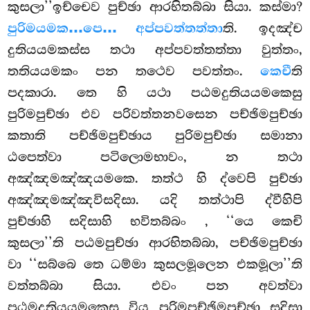
කුසලා’’ඉච්චෙව පුච්ඡා ආරභිතබ්බා සියා. කස්මා?
පුරිමයමක…පෙ… අප්පවත්තත්තා
ති. ඉදඤ්ච
දුතියයමකස්ස තථා අප්පවත්තත්තා වුත්තං,
තතියයමකං පන තථෙව පවත්තං.
කෙචී
ති
පදකාරා. තෙ හි යථා පඨමදුතියයමකෙසු
පුරිමපුච්ඡා එව පරිවත්තනවසෙන පච්ඡිමපුච්ඡා
කතාති පච්ඡිමපුච්ඡාය පුරිමපුච්ඡා සමානා
ඨපෙත්වා පටිලොමභාවං, න තථා
අඤ්ඤමඤ්ඤයමකෙ. තත්ථ හි ද්වෙපි පුච්ඡා
අඤ්ඤමඤ්ඤවිසදිසා. යදි තත්ථාපි ද්වීහිපි
පුච්ඡාහි සදිසාහි භවිතබ්බං
, ‘‘යෙ කෙචි
කුසලා’’ති පඨමපුච්ඡා ආරභිතබ්බා, පච්ඡිමපුච්ඡා
වා ‘‘සබ්බෙ තෙ ධම්මා කුසලමූලෙන එකමූලා’’ති
වත්තබ්බා සියා. එවං පන අවත්වා
පඨමදුතියයමකෙසු විය පුරිමපච්ඡිමපුච්ඡා සදිසා