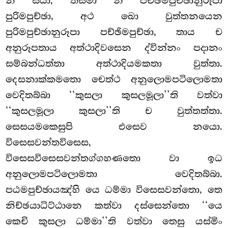
න සියා, තස්මා න පච්ඡිමපුච්ඡානුරූපා
පුරිමපුච්ඡා, අථ ඛො වුත්තනයෙන
පුරිමපුච්ඡානුරූපා පච්ඡිමපුච්ඡා, තාය ච
අනුරූපතාය අත්ථාදිවසෙන ද්වින්නං පදානං
සම්බන්ධත්තා අත්ථාදියමකතා වුත්තා.
දෙසනාක්කමතො චෙත්ථ අනුලොමපටිලොමතා
වෙදිතබ්බා ‘‘කුසලා කුසලමූලා’’ති වත්වා
‘‘කුසලමූලා කුසලා’’ති ච වුත්තත්තා.
සෙසයමකෙසුපි එසෙව නයො.
විසෙසවන්තවිසෙස,
විසෙසවිසෙසවන්තග්ගහණතො වා ඉධ
අනුලොමපටිලොමතා වෙදිතබ්බා.
පඨමපුච්ඡායඤ්හි යෙ ධම්මා විසෙසවන්තො, තෙ
නිච්ඡයාධිට්ඨානෙ කත්වා දස්සෙන්තො ‘‘යෙ
කෙචි කුසලා ධම්මා’’ති වත්වා තෙසු යස්මිං