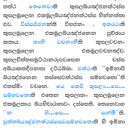
තත්ථ
තෙනෙවා
ති කුසලබ්යඤ්ජනත්ථස්ස
කුසලමූලෙන එකමූලබ්යඤ්ජනත්ථස්ස භින්නත්තා
එව.
විස්සජ්ජන
න්ති විභජනං
.
ඉතරථා
ති
කුසලමූලෙන එකමූලබ්යඤ්ජනෙන පුච්ඡාය
කතාය.
තානි වචනානී
ති කුසලවචනං
කුසලමූලෙන එකමූලවචනඤ්ච.
කුසලචිත්තසමුට්ඨානරූපවසෙන චස්ස
අබ්යාකතදීපනතා දට්ඨබ්බා.
එත්ථා
ති ‘‘ඉමිනාපි
බ්යඤ්ජනෙන තස්සෙවත්ථස්ස සම්භවතො’’ති
එතස්මිං වචනෙ.
යෙ කෙචි කුසලා…පෙ…
සම්භවතො
ති එතෙන කුසලානං කුසලමූලෙන
එකමූලතාය බ්යභිචාරාභාවං දස්සෙති. තෙනෙවාහ
‘‘න හි…පෙ… සන්තී’’
ති.
වුත්තබ්යඤ්ජනත්ථස්සෙව
සම්භවතො
ති හි ඉමිනා