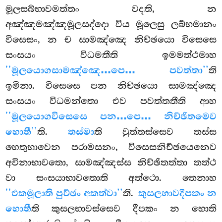
මූලසබ්භාවමත්තං වදති, න
අඤ්ඤමඤ්ඤමූලසද්දො විය මූලෙසු ලබ්භමානං
විසෙසං, න ච සාමඤ්ඤෙ නිච්ඡයො විසෙසෙ
සංසයං විධමතීති ඉමමත්ථමාහ
‘‘මූලයොගසාමඤ්ඤෙ…පෙ… පවත්තා’’
ති
ඉමිනා. විසෙසෙ පන නිච්ඡයො සාමඤ්ඤෙ
සංසයං විධමන්තො එව පවත්තතීති ආහ
‘‘මූලයොගවිසෙසෙ පන…පෙ… නිච්ඡිතමෙව
හොතී’’
ති.
තස්මා
ති වුත්තස්සෙව තස්ස
හෙතුභාවෙන පරාමසනං, විසෙසනිච්ඡයෙනෙව
අවිනාභාවතො, සාමඤ්ඤස්ස නිච්ඡිතත්තා තත්ථ
වා සංසයාභාවතොති අත්ථො. තෙනාහ
‘‘එකමූලාති පුච්ඡං අකත්වා’’
ති.
කුසලභාවදීපකං න
හොතී
ති කුසලභාවස්සෙව
දීපකං න හොති