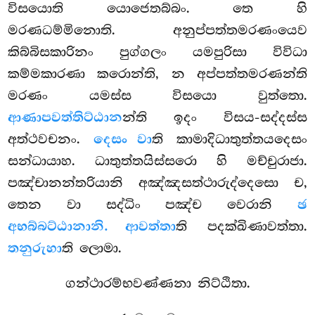
විසයොති යොජෙතබ්බං. තෙ හි
මරණධම්මිනොති. අනුප්පත්තමරණංයෙව
කිබ්බිසකාරිනං පුග්ගලං යමපුරිසා විවිධා
කම්මකාරණා කරොන්ති, න අප්පත්තමරණන්ති
මරණං යමස්ස විසයො වුත්තො.
ආණාපවත්තිට්ඨාන
න්ති ඉදං විසය-සද්දස්ස
අත්ථවචනං.
දෙසං වා
ති කාමාදිධාතුත්තයදෙසං
සන්ධායාහ. ධාතුත්තයිස්සරො හි මච්චුරාජා.
පඤ්චානන්තරියානි අඤ්ඤසත්ථාරුද්දෙසො ච,
තෙන වා සද්ධිං පඤ්ච වෙරානි
ඡ
අභබ්බට්ඨානානි. ආවත්තා
ති පදක්ඛිණාවත්තා.
තනුරුහා
ති ලොමා.
ගන්ථාරම්භවණ්ණනා නිට්ඨිතා.