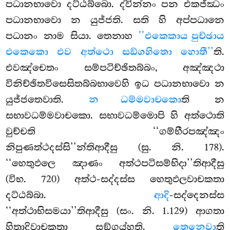
පධානභාවො දට්ඨබ්බො. ද්වින්නං පන එකජ්ඣං
පධානභාවො න යුජ්ජති. සති හි අප්පධානෙ
පධානං නාම සියා. තෙනාහ
‘‘එකෙකාය පුච්ඡාය
එකෙකො එව අත්ථො සඞ්ගහිතො හොතී’’
ති.
එවඤ්චෙතං සම්පටිච්ඡිතබ්බං, අඤ්ඤථා
විනිච්ඡිතවිසෙසිතබ්බභාවෙහි ඉධ පධානභාවො න
යුජ්ජතෙවාති.
න ධම්මවාචකො
ති න
සභාවධම්මවාචකො. සභාවධම්මොපි
හි අත්ථොති
වුච්චති ‘‘ගම්භීරපඤ්ඤං
නිපුණත්ථදස්සි’’න්තිආදීසු
(සු. නි. 178).
‘‘හෙතුඵලෙ ඤාණං අත්ථපටිසම්භිදා’’තිආදීසු
(විභ. 720) අත්ථ-සද්දස්ස හෙතුඵලවාචකතා
දට්ඨබ්බා.
ආදි
-සද්දෙනස්ස
‘‘අත්ථාභිසමයා’’තිආදීසු (සං. නි. 1.129) ආගතා
හිතාදිවාචකතා සඞ්ගය්හති.
තෙනෙවා
ති