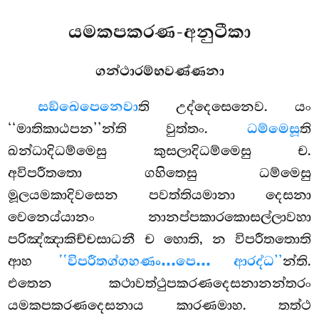
යමකපකරණ-අනුටීකා
ගන්ථාරම්භවණ්ණනා
සඞ්ඛෙපෙනෙවා
ති
උද්දෙසෙනෙව. යං
‘‘මාතිකාඨපන’’න්ති වුත්තං.
ධම්මෙසූ
ති
ඛන්ධාදිධම්මෙසු කුසලාදිධම්මෙසු ච.
අවිපරීතතො ගහිතෙසු ධම්මෙසු
මූලයමකාදිවසෙන පවත්තියමානා දෙසනා
වෙනෙය්යානං නානප්පකාරකොසල්ලාවහා
පරිඤ්ඤාකිච්චසාධනී ච හොති, න විපරීතතොති
ආහ
‘‘විපරීතග්ගහණං…පෙ… ආරද්ධ’’
න්ති.
එතෙන කථාවත්ථුපකරණදෙසනානන්තරං
යමකපකරණදෙසනාය කාරණමාහ. තත්ථ