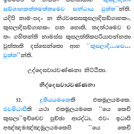
සඞ්ගාහකත්තමත්තමෙව සන්ධාය වුත්ත’’
න්ති.
යදිපි නාම-පදං න නිරවසෙසකුසලාදිසඞ්ගාහකං,
කුසලාදිසඞ්ගාහකං පන හොති, තදත්ථමෙව ච
තං ගහිතන්ති නාමස්ස කුසලත්තිකපරියාපන්නතා
වුත්තාති දස්සෙන්තො ආහ
‘‘කුසලාදි…පෙ…
වුත්ත
’’න්ති.
උද්දෙසවාරවණ්ණනා නිට්ඨිතා.
නිද්දෙසවාරවණ්ණනා
.
දුතියයමකෙ
ති එකමූලයමකෙ.
52
එවමිධාපී
ති යථා එකමූලයමකෙ ‘‘යෙ කෙචි
කුසලා’’ඉච්චෙව පුච්ඡා ආරද්ධා, එවං ඉධාපි
අඤ්ඤමඤ්ඤමූලයමකෙපි ‘‘යෙ කෙචි