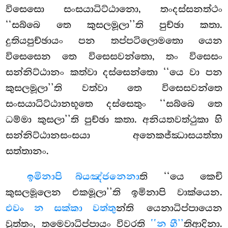
විසෙසො සංසයාධිට්ඨානො, තංදස්සනත්ථං
‘‘සබ්බෙ තෙ කුසලමූලා’’ති පුච්ඡා කතා.
දුතියපුච්ඡායං පන තප්පටිලොමතො යෙන
විසෙසෙන තෙ විසෙසවන්තො, තං විසෙසං
සන්නිට්ඨානං කත්වා දස්සෙන්තො ‘‘යෙ වා පන
කුසලමූලා’’ති වත්වා තෙ විසෙසවන්තෙ
සංසයාධිට්ඨානභූතෙ දස්සෙතුං ‘‘සබ්බෙ තෙ
ධම්මා කුසලා’’ති පුච්ඡා කතා. අනියතවත්ථුකා හි
සන්නිට්ඨානසංසයා අනෙකජ්ඣාසයත්තා
සත්තානං.
ඉමිනාපි බ්යඤ්ජනෙනා
ති ‘‘යෙ කෙචි
කුසලමූලෙන එකමූලා’’ති ඉමිනාපි වාක්යෙන.
එවං න සක්කා වත්තු
න්ති යෙනාධිප්පායෙන
වුත්තං, තමෙවාධිප්පායං විවරති
‘‘න හී’’
තිආදිනා.