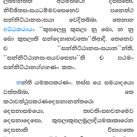
ලබ්භන්තීති අයමත්ථො දස්සිතො,
නිච්ඡිතසංසයධම්මවසෙනෙව පනෙත්ථ
සන්නිට්ඨානසංසයා
වෙදිතබ්බා. තෙනාහ
අට්ඨකථායං
‘‘කුසලෙසු කුසලා නු ඛො, න නු
ඛො කුසලාති සන්දෙහාභාවතො’’තිආදි. තෙනෙව
ච ‘‘සන්නිට්ඨානසංසයාන’’න්ති,
‘‘සන්නිට්ඨානසංසයවසෙනා’’ති ච පඨමං
සන්නිට්ඨානග්ගහණං කතං.
ත
න්ති යමකපකරණං. තස්ස යෙ සමයාදයො
වත්තබ්බා, තෙ
කථාවත්ථුපකරණදෙසනානන්තරො
දෙසනාසමයො, තාවතිංසභවනමෙව
දෙසනාදෙසො, කුසලාකුසලමූලාදියමකාකාරෙන
දෙසනාති විභාගතො