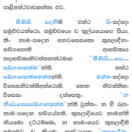
පාළිඅත්ථවාචකත්තා එව.
තීණිපි පදානී
ති එත්ථ
පි
-සද්දො
සමුච්චයත්ථො, සමුච්චයො ච තුල්යයොගෙ සියා.
කිං නාම-පදෙන අනවසෙසතො කුසලාදීනං
සඞ්ගහොති ආසඞ්කාය
තදාසඞ්කානිවත්තනත්ථමාහ
‘‘තීණිපි…පෙ…
සඞ්ගාහකත්ත’’
න්ති. තත්ථ
සඞ්ගාහකත්තමත්ත
න්ති
මත්ත
-සද්දො
විසෙසනිවත්තිඅත්ථොති. තෙන නිවත්තිතං
විසෙසං දස්සෙතුං
‘‘න
නිරවසෙසසඞ්ගාහකත්ත’’
න්ති වුත්තං. න හි රූපං
නාම-පදෙන සඞ්ගය්හති. කුසලාදියෙව නාමන්ති
නියමො දට්ඨබ්බො, න නාමංයෙව කුසලාදීති
ඉමමෙව ච නියමං සන්ධායාහ
‘‘කුසලාදීනං