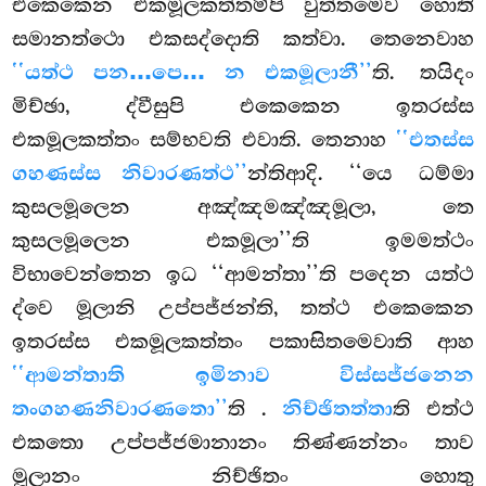
එකෙකෙන එකමූලකත්තම්පි වුත්තමෙව හොති
සමානත්ථො එකසද්දොති කත්වා. තෙනෙවාහ
‘‘යත්ථ පන…පෙ… න එකමූලානී’’
ති. තයිදං
මිච්ඡා, ද්වීසුපි එකෙකෙන ඉතරස්ස
එකමූලකත්තං සම්භවති එවාති. තෙනාහ
‘‘එතස්ස
ගහණස්ස නිවාරණත්ථ’’
න්තිආදි. ‘‘යෙ ධම්මා
කුසලමූලෙන අඤ්ඤමඤ්ඤමූලා, තෙ
කුසලමූලෙන එකමූලා’’ති ඉමමත්ථං
විභාවෙන්තෙන ඉධ ‘‘ආමන්තා’’ති පදෙන යත්ථ
ද්වෙ මූලානි උප්පජ්ජන්ති, තත්ථ එකෙකෙන
ඉතරස්ස එකමූලකත්තං පකාසිතමෙවාති ආහ
‘‘ආමන්තාති ඉමිනාව විස්සජ්ජනෙන
තංගහණනිවාරණතො’’
ති
.
නිච්ඡිතත්තා
ති එත්ථ
එකතො උප්පජ්ජමානානං තිණ්ණන්නං තාව
මූලානං නිච්ඡිතං හොතු