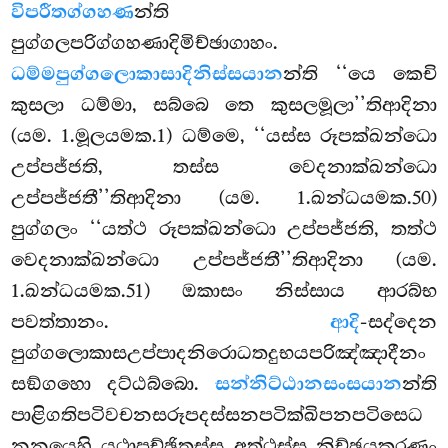
විපරීතග්ගහණ
න්ති
පුග්ගලපරිග්ගහණාදිමිච්ඡාගාහං.
ධම්මපුග්ගලොකාසාදිනිස්සයාන
න්ති ‘‘යෙ කෙචි
කුසලා ධම්මා, සබ්බෙ තෙ කුසලමූලා’’තිආදිනා
(යම. 1.මූලයමක.1) ධම්මෙ, ‘‘යස්ස රූපක්ඛන්ධො
උප්පජ්ජති, තස්ස වෙදනාක්ඛන්ධො
උප්පජ්ජතී’’තිආදිනා (යම. 1.ඛන්ධයමක.50)
පුග්ගලං ‘‘යත්ථ රූපක්ඛන්ධො උප්පජ්ජති, තත්ථ
වෙදනාක්ඛන්ධො උප්පජ්ජතී’’තිආදිනා (යම.
1.ඛන්ධයමක.51) ඔකාසං නිස්සාය ආරබ්භ
පවත්තානං.
ආදි
-සද්දෙන
පුග්ගලොකාසඋප්පාදනිරොධතදුභයපරිඤ්ඤාදීනං
සඞ්ගහො දට්ඨබ්බො.
සන්නිට්ඨානසංසයාන
න්ති
පාළිගතිපටිවචනසරූපදස්සනපටික්ඛිපනපටිසෙධ
නනයෙහි යථාපුච්ඡිතස්ස අත්ථස්ස නිච්ඡයකරණං