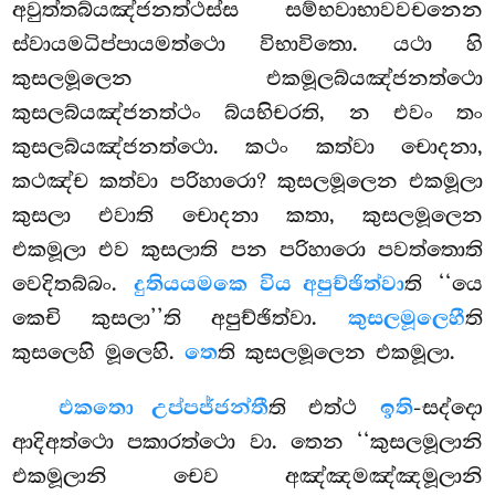
අවුත්තබ්යඤ්ජනත්ථස්ස සම්භවාභාවවචනෙන
ස්වායමධිප්පායමත්ථො විභාවිතො. යථා හි
කුසලමූලෙන එකමූලබ්යඤ්ජනත්ථො
කුසලබ්යඤ්ජනත්ථං බ්යභිචරති, න එවං තං
කුසලබ්යඤ්ජනත්ථො. කථං කත්වා චොදනා,
කථඤ්ච කත්වා පරිහාරො? කුසලමූලෙන එකමූලා
කුසලා එවාති චොදනා කතා, කුසලමූලෙන
එකමූලා එව කුසලාති පන පරිහාරො පවත්තොති
වෙදිතබ්බං.
දුතියයමකෙ විය අපුච්ඡිත්වා
ති ‘‘යෙ
කෙචි කුසලා’’ති අපුච්ඡිත්වා.
කුසලමූලෙහී
ති
කුසලෙහි මූලෙහි.
තෙ
ති කුසලමූලෙන එකමූලා.
එකතො උප්පජ්ජන්තී
ති එත්ථ
ඉති
-සද්දො
ආදිඅත්ථො පකාරත්ථො වා. තෙන ‘‘කුසලමූලානි
එකමූලානි චෙව අඤ්ඤමඤ්ඤමූලානි