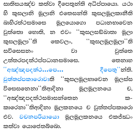
සාතිසයඤ්ච කත්වා දීපෙතුන්ති අධිප්පායො. යථා
හි කුසලානි මූලානි එතෙසන්ති කුසලමූලකානීති
බාහිරත්ථසමාසෙ මූලයොගො පධානභාවෙන
වුත්තො හොති, න එවං ‘‘කුසලසඞ්ඛාතා මූලා
කුසලමූලා’’ති කෙවලං, ‘‘කුසලමූලමූලා’’ති
සවිසෙසනං වා වුත්තෙ
උත්තරපදත්ථප්පධානසමාසෙ. තෙනාහ
‘‘අඤ්ඤපදත්ථ…පෙ… දීපෙතු’’
න්ති.
වුත්තප්පකාරොවා
ති ‘‘කුසලමූලභාවෙන මූලස්ස
විසෙසනෙනා’’තිආදිනා මූලමූලනයෙ ච,
‘‘අඤ්ඤපදත්ථසමාසන්තෙන ක-
කාරෙනා’’තිආදිනා මූලකනයෙ ච වුත්තප්පකාරො
එව.
වචනපරියායො
මූලමූලකනයෙ එකජ්ඣං
කත්වා යොජෙතබ්බො.