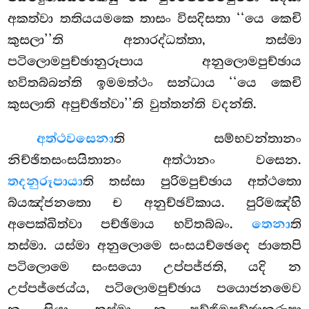
අකත්වා තතියයමකෙ තාසං විසදිසතා ‘‘යෙ කෙචි
කුසලා’’ති අනාරද්ධත්තා, තස්මා
පටිලොමපුච්ඡානුරූපාය අනුලොමපුච්ඡාය
භවිතබ්බන්ති ඉමමත්ථං සන්ධාය ‘‘යෙ කෙචි
කුසලාති අපුච්ඡිත්වා’’ති වුත්තන්ති වදන්ති.
අත්ථවසෙනා
ති සම්භවන්තානං
නිච්ඡිතසංසයිතානං අත්ථානං වසෙන.
තදනුරූපායා
ති තස්සා පුරිමපුච්ඡාය අත්ථතො
බ්යඤ්ජනතො ච අනුච්ඡවිකාය. පුරිමඤ්හි
අපෙක්ඛිත්වා පච්ඡිමාය භවිතබ්බං.
තෙනා
ති
තස්මා. යස්මා අනුලොමෙ සංසයච්ඡෙදෙ ජාතෙපි
පටිලොමෙ සංසයො උප්පජ්ජති, යදි න
උප්පජ්ජෙය්ය, පටිලොමපුච්ඡාය පයොජනමෙව