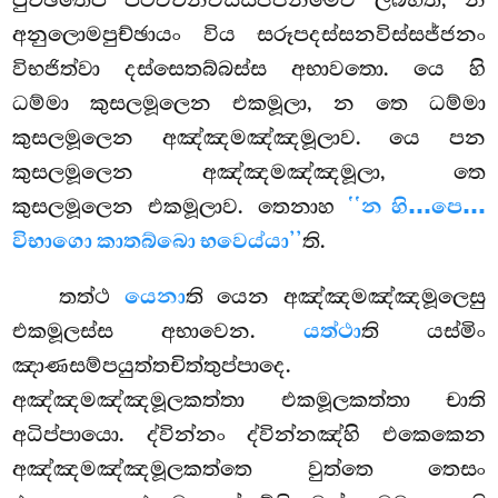
පුච්ඡිතෙපි පටිවචනවිස්සජ්ජනමෙව ලබ්භති, න
අනුලොමපුච්ඡායං විය සරූපදස්සනවිස්සජ්ජනං
විභජිත්වා දස්සෙතබ්බස්ස අභාවතො. යෙ හි
ධම්මා කුසලමූලෙන එකමූලා, න තෙ ධම්මා
කුසලමූලෙන අඤ්ඤමඤ්ඤමූලාව. යෙ පන
කුසලමූලෙන අඤ්ඤමඤ්ඤමූලා, තෙ
කුසලමූලෙන එකමූලාව. තෙනාහ
‘‘න හි…පෙ…
විභාගො කාතබ්බො භවෙය්යා’’
ති.
තත්ථ
යෙනා
ති යෙන අඤ්ඤමඤ්ඤමූලෙසු
එකමූලස්ස අභාවෙන.
යත්ථා
ති යස්මිං
ඤාණසම්පයුත්තචිත්තුප්පාදෙ.
අඤ්ඤමඤ්ඤමූලකත්තා එකමූලකත්තා චාති
අධිප්පායො. ද්වින්නං ද්වින්නඤ්හි එකෙකෙන
අඤ්ඤමඤ්ඤමූලකත්තෙ වුත්තෙ තෙසං