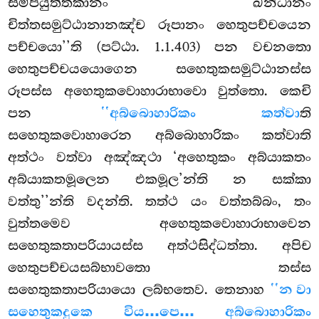
සම්පයුත්තකානං ඛන්ධානං
චිත්තසමුට්ඨානානඤ්ච රූපානං හෙතුපච්චයෙන
පච්චයො’’ති (පට්ඨා. 1.1.403) පන වචනතො
හෙතුපච්චයයොගෙන සහෙතුකසමුට්ඨානස්ස
රූපස්ස අහෙතුකවොහාරාභාවො වුත්තො. කෙචි
පන
‘‘අබ්බොහාරිකං කත්වා
ති
සහෙතුකවොහාරෙන අබ්බොහාරිකං කත්වාති
අත්ථං වත්වා අඤ්ඤථා ‘අහෙතුකං අබ්යාකතං
අබ්යාකතමූලෙන එකමූල’න්ති න සක්කා
වත්තු’’න්ති වදන්ති. තත්ථ යං වත්තබ්බං, තං
වුත්තමෙව අහෙතුකවොහාරාභාවෙන
සහෙතුකතාපරියායස්ස අත්ථසිද්ධත්තා. අපිච
හෙතුපච්චයසබ්භාවතො තස්ස
සහෙතුකතාපරියායො ලබ්භතෙව. තෙනාහ
‘‘න වා
සහෙතුකදුකෙ විය…පෙ… අබ්බොහාරිකං