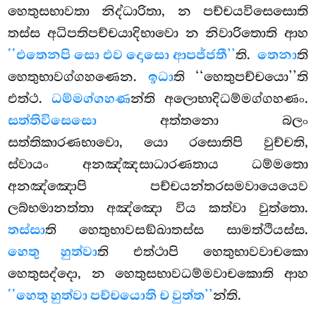
හෙතුසභාවතා නිද්ධාරිතා, න පච්චයවිසෙසොති
තස්ස අධිපතිපච්චයාදිභාවො න නිවාරිතොති ආහ
‘‘එතෙනපි සො එව දොසො ආපජ්ජතී’’
ති.
තෙනා
ති
හෙතුභාවග්ගහණෙන.
ඉධා
ති ‘‘හෙතුපච්චයො’’ති
එත්ථ.
ධම්මග්ගහණ
න්ති අලොභාදිධම්මග්ගහණං.
සත්තිවිසෙසො
අත්තනො බලං
සත්තිකාරණභාවො, යො රසොතිපි වුච්චති,
ස්වායං අනඤ්ඤසාධාරණතාය ධම්මතො
අනඤ්ඤොපි පච්චයන්තරසමවායෙයෙව
ලබ්භමානත්තා අඤ්ඤො විය කත්වා වුත්තො.
තස්සා
ති හෙතුභාවසඞ්ඛාතස්ස සාමත්ථියස්ස.
හෙතු හුත්වා
ති එත්ථාපි හෙතුභාවවාචකො
හෙතුසද්දො, න හෙතුසභාවධම්මවාචකොති ආහ
‘‘හෙතු හුත්වා පච්චයොති ච වුත්ත’’
න්ති.