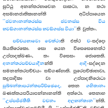
සුට්ඨු අනන්තරභාවෙන පාකටා, න තථා
අසමානජාතිකානන්ති අධිප්පායෙන
‘‘ජවනානන්තරස්ස ජවනස්ස විය
භවඞ්ගානන්තරස්ස භවඞ්ගස්ස වියා’’
ති වුත්තං.
පච්චයභාවො චෙත්ථා
ති එත්ථ
ච
-සද්දො
බ්යතිරෙකො. සො යෙන විසෙසෙනෙත්ථ
උප්පාදක්ඛණං, තං විසෙසං ජොතෙති.
අනන්තරපච්චයාදීන
න්ති
ආදි
-සද්දෙන
සමනන්තරපච්චයං සඞ්ගණ්හාති. පුරෙපච්ඡාභාවා,
තදුපාදිකා වා උප්පාදනිරොධා
පුබ්බන්තාපරන්තපරිච්ඡෙදො,
තෙන
ගහිතානං
ඛණත්තයපරියාපන්නානන්ති අත්ථො. තෙනාහ
‘‘උප්පජ්ජතීති වචනං අලභන්තාන’’
න්ති.