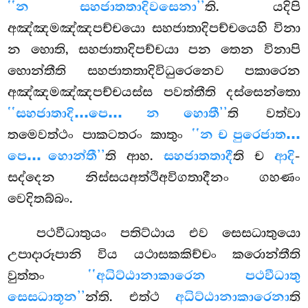
‘‘න සහජාතතාදිවසෙනා’’
ති. යදිපි
අඤ්ඤමඤ්ඤපච්චයො සහජාතාදිපච්චයෙහි විනා
න හොති, සහජාතාදිපච්චයා පන තෙන විනාපි
හොන්තීති සහජාතතාදිවිධුරෙනෙව පකාරෙන
අඤ්ඤමඤ්ඤපච්චයස්ස පවත්තීති දස්සෙන්තො
‘‘සහජාතාදි…පෙ… න හොතී’’
ති වත්වා
තමෙවත්ථං පාකටතරං කාතුං
‘‘න ච පුරෙජාත…
පෙ… හොන්තී’’
ති ආහ.
සහජාතතාදී
ති ච
ආදි
-
සද්දෙන නිස්සයඅත්ථිඅවිගතාදීනං ගහණං
වෙදිතබ්බං.
පථවීධාතුයං පතිට්ඨාය එව සෙසධාතුයො
උපාදාරූපානි විය යථාසකකිච්චං කරොන්තීති
වුත්තං
‘‘අධිට්ඨානාකාරෙන පථවීධාතු
සෙසධාතූන’’
න්ති. එත්ථ
අධිට්ඨානාකාරෙනා
ති