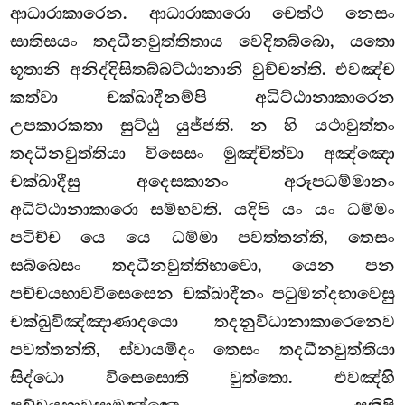
ආධාරාකාරෙන. ආධාරාකාරො චෙත්ථ නෙසං
සාතිසයං තදධීනවුත්තිතාය වෙදිතබ්බො, යතො
භූතානි අනිද්දිසිතබ්බට්ඨානානි වුච්චන්ති. එවඤ්ච
කත්වා චක්ඛාදීනම්පි අධිට්ඨානාකාරෙන
උපකාරකතා සුට්ඨු යුජ්ජති. න හි යථාවුත්තං
තදධීනවුත්තියා විසෙසං මුඤ්චිත්වා අඤ්ඤො
චක්ඛාදීසු අදෙසකානං අරූපධම්මානං
අධිට්ඨානාකාරො සම්භවති. යදිපි යං යං ධම්මං
පටිච්ච යෙ යෙ ධම්මා පවත්තන්ති, තෙසං
සබ්බෙසං තදධීනවුත්තිභාවො, යෙන පන
පච්චයභාවවිසෙසෙන චක්ඛාදීනං පටුමන්දභාවෙසු
චක්ඛුවිඤ්ඤාණාදයො තදනුවිධානාකාරෙනෙව
පවත්තන්ති, ස්වායමිදං තෙසං තදධීනවුත්තියා
සිද්ධො විසෙසොති වුත්තො. එවඤ්හි