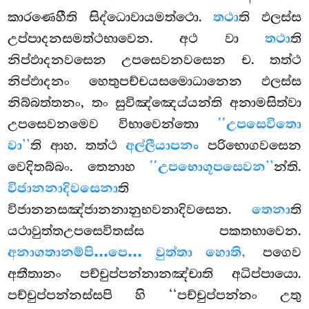
කාරණෙහීති සිද්ධොවායමත්ථො.
තථා
ති ඵලස්ස
උප්පාදනසමත්ථභාවෙන. අථ වා
තථා
ති
නිප්ඵාදනවසෙන උපසෙවනවසෙන ච. තත්ථ
නිප්ඵාදනං හෙතුපච්චයසමොධානෙන ඵලස්ස
නිබ්බත්තනං, තං සුවිඤ්ඤෙය්යන්ති අනාමසිත්වා
උපසෙවනමෙව විභාවෙන්තො
‘‘උපසෙවිතො
වා’’
ති ආහ. තත්ථ
අල්ලීයාපනං
පරිභොගවසෙන
වෙදිතබ්බං. තෙනාහ
‘‘උපභොගූපසෙවන’’
න්ති.
විජානනාදිවසෙනා
ති
විජානනසඤ්ජානනානුභවනාදිවසෙන.
තෙනා
ති
යථාවුත්තඋපසෙවිතස්ස පකතභාවෙන.
අනාගතානම්පි…පෙ… වුත්තා හොති,
පගෙව
අතීතානං පච්චුප්පන්නානඤ්චාති අධිප්පායො.
පච්චුප්පන්නස්සපි හි ‘‘පච්චුප්පන්නං උතු