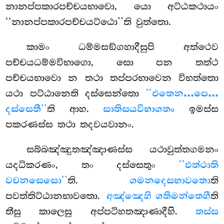
නානප්පකාරපච්චයභාවො, යො අට්ඨකථායං
‘‘නානප්පකාරපච්චයට්ඨො’’ති වුත්තො.
කාමං ධම්මසඞ්ගහාදීසුපි අත්ථෙව
පච්චයධම්මවිභාගො, සො පන තත්ථ
පච්චයභාවො න තථා තප්පරභාවෙන විභත්තො
යථා පට්ඨානෙති දස්සෙන්තො
‘‘එතෙන…පෙ…
දස්සෙතී’’
ති ආහ.
සාතිසයවිභාගතං
ඉමස්ස
පකරණස්ස තථා තදවයවානං.
සබ්බඤ්ඤුතඤ්ඤාණස්ස යථාවුත්තගමනං
යදධිකරණං, තං දස්සෙතුං
‘‘එත්ථාති
වචනසෙසො’’
ති.
ගමනදෙසභාවතො
ති
පවත්තිට්ඨානභාවතො.
අඤ්ඤෙහි ගතිමන්තෙහී
ති
තීසු කාලෙසු අප්පටිහතඤාණාදීහි.
තස්ස