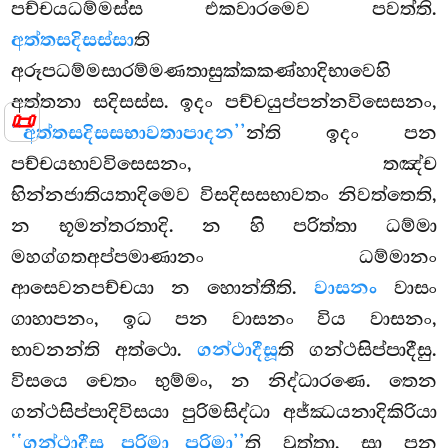
පච්චයධම්මස්ස එකවාරමෙව පවත්ති.
අත්තසදිසස්සා
ති
අරූපධම්මසාරම්මණතාසුක්කකණ්හාදිභාවෙහි
අත්තනා සදිසස්ස. ඉදං පච්චයුප්පන්නවිසෙසනං,
📜
‘‘අත්තසදිසසභාවතාපාදන’’
න්ති
ඉදං පන
පච්චයභාවවිසෙසනං, තඤ්ච
භින්නජාතියතාදිමෙව විසදිසසභාවතං නිවත්තෙති,
න භූමන්තරතාදි. න හි පරිත්තා ධම්මා
මහග්ගතඅප්පමාණානං ධම්මානං
ආසෙවනපච්චයා න හොන්තීති.
වාසනං
වාසං
ගාහාපනං, ඉධ පන වාසනං විය වාසනං,
භාවනන්ති අත්ථො.
ගන්ථාදීසූ
ති ගන්ථසිප්පාදීසු.
විසයෙ චෙතං භුම්මං, න නිද්ධාරණෙ. තෙන
ගන්ථසිප්පාදිවිසයා පුරිමසිද්ධා අජ්ඣයනාදිකිරියා
‘‘ගන්ථාදීසු පුරිමා පුරිමා’’
ති වුත්තා, සා පන