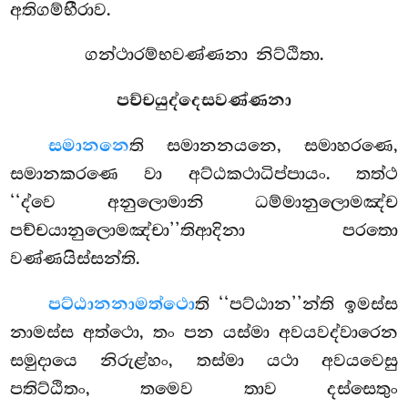
අතිගම්භීරාව.
ගන්ථාරම්භවණ්ණනා නිට්ඨිතා.
පච්චයුද්දෙසවණ්ණනා
සමානනෙ
ති සමානනයනෙ, සමාහරණෙ,
සමානකරණෙ වා අට්ඨකථාධිප්පායං. තත්ථ
‘‘ද්වෙ අනුලොමානි ධම්මානුලොමඤ්ච
පච්චයානුලොමඤ්චා’’තිආදිනා පරතො
වණ්ණයිස්සන්ති.
පට්ඨානනාමත්ථො
ති
‘‘පට්ඨාන’’න්ති ඉමස්ස
නාමස්ස අත්ථො, තං පන යස්මා අවයවද්වාරෙන
සමුදායෙ නිරුළ්හං, තස්මා යථා අවයවෙසු
පතිට්ඨිතං, තමෙව තාව දස්සෙතුං