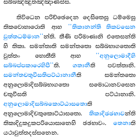
සබ්බඤ්ඤුතඤ්ඤාණස්ස.
තිවිධෙන
පරිච්ඡෙදෙන දෙසිතෙසු ධම්මෙසු
තිකවොහාරොති ආහ
‘‘තිකානන්ති තිකවසෙන
වුත්තධම්මාන’’
න්ති. තීණි පරිමාණානි එතෙසන්ති
හි තිකා. සමන්තාති සමන්තතො සබ්බභාගතොති
වුත්තං හොතීති ආහ
‘‘අනුලොමාදීහි
සබ්බප්පකාරෙහිපී’’
ති.
ගතානී
ති පවත්තානි.
සමන්තචතුවීසතිපට්ඨානානී
ති සමන්තතො
අනුලොමාදිසබ්බභාගතො සමොධානවසෙන
චතුවීසති පට්ඨානානි.
අනුලොමාදිසබ්බකොට්ඨාසතො
ති
අනුලොමාදිචතුකොට්ඨාසතො.
තිකාදිඡඡභාව
න්ති
තිකාදිදුකදුකපරියොසානෙහි ඡඡභාවං.
තෙනා
ති
යථාවුත්තදස්සනෙන.