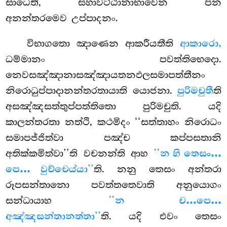
සාධෙති, සහාවට්ඨානාභාවෙන පන
අනන්තරමෙව උප්පාදනං.
විභාගතො
ඤාණෙන ආකරීයතීති
ආකාරො,
ධම්මානං පවත්තිභෙදො.
නෙවසඤ්ඤානාසඤ්ඤායතනඵලසමාපත්තීනං
නිරොධුප්පාදානන්තරතායාති යොජනා.
පුරිමචුතී
ති
අසඤ්ඤසත්තුප්පත්තිතො පුරිමචුති. යදි
කාලන්තරතා නත්ථි, කථමිදං ‘‘සත්තාහං නිරොධං
සමාපජ්ජිත්වා පඤ්ච කප්පසතානි
අතික්කමිත්වා’’ති වචනන්ති ආහ
‘‘න හි තෙසං…
පෙ… වුච්චෙය්යා’’
ති. නනු තෙසං අන්තරා
රූපසන්තානො පවත්තතෙවාති අනුයොගං
සන්ධායාහ
‘‘න ච…පෙ…
අඤ්ඤසන්තානත්තා’’
ති. යදි එවං තෙසං