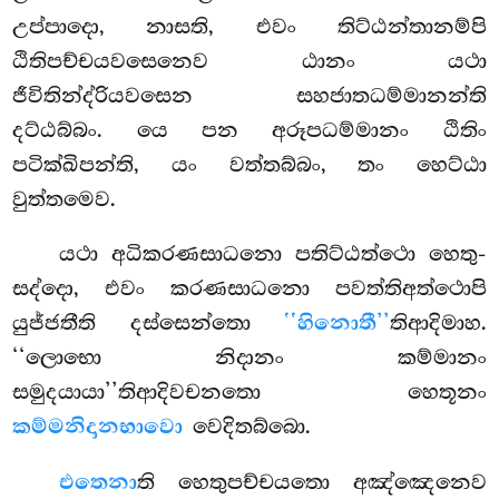
උප්පාදො, නාසති, එවං තිට්ඨන්තානම්පි
ඨිතිපච්චයවසෙනෙව ඨානං යථා
ජීවිතින්ද්රියවසෙන සහජාතධම්මානන්ති
දට්ඨබ්බං. යෙ පන අරූපධම්මානං ඨිතිං
පටික්ඛිපන්ති, යං වත්තබ්බං, තං හෙට්ඨා
වුත්තමෙව.
යථා අධිකරණසාධනො පතිට්ඨත්ථො හෙතු-
සද්දො, එවං කරණසාධනො පවත්තිඅත්ථොපි
යුජ්ජතීති දස්සෙන්තො
‘‘හිනොතී’’
තිආදිමාහ.
‘‘ලොභො නිදානං කම්මානං
සමුදයායා’’තිආදිවචනතො හෙතූනං
කම්මනිදානභාවො
වෙදිතබ්බො.
එතෙනා
ති හෙතුපච්චයතො අඤ්ඤෙනෙව