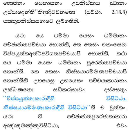
භොජනං සෙනාසනං උපනිස්සාය ඣානං
උප්පාදෙන්තී’’තිආදිවචනතො (පට්ඨා. 2.18.8)
පකතූපනිස්සයභාවෙ ලබ්භතීති.
යථා යෙ ධම්මා යෙසං ධම්මානං
පච්ඡාජාතපච්චයා හොන්ති, තෙ තෙසං එකංසෙන
විප්පයුත්තඅත්ථිඅවිගතපච්චයාපි හොන්ති, තථා
යෙ ධම්මා යෙසං ධම්මානං පුරෙජාතපච්චයා
හොන්ති, තෙ තෙසං නිස්සයාරම්මණපච්චයාපි
හොන්තීති උභයෙසු උභයෙසං පච්චයාකාරානං
ලක්ඛණතො සඞ්කරාභාවං දස්සෙතුං
‘‘විප්පයුත්තාකාරාදීහි විසිට්ඨා,
නිස්සයාරම්මණාකාරාදීහි විසිට්ඨා’’
ති ච වුත්තං.
යථා හි පච්ඡාජාතපුරෙජාතාකාරා
අඤ්ඤමඤ්ඤවිසිට්ඨා, එවං