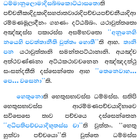
ධම්මානුලොමාදිසබ්බකොට්ඨාසතො
ති
පච්චනීකාදිදුකාදිසහජාතවාරාදිපච්චයපච්චනීයාදිආ
රම්මණමූලාදීනං ගහණං දට්ඨබ්බං. යථාවුත්තතො
අඤ්ඤස්ස පකාරස්ස අසම්භවතො
‘‘අනූනෙහි
නයෙහි පවත්තානීති වුත්තං හොතී’’
ති ආහ.
තානි
පන
යථාවුත්තානි සමන්තපට්ඨානානි. අයඤ්ච
අත්ථවණ්ණනා අට්ඨකථාවචනෙන අඤ්ඤදත්ථු
සංසන්දතීති දස්සෙන්තො ආහ
‘‘තෙනෙවාහ…
පෙ… වසෙනා’’
ති.
හෙතුනො
ති හෙතුසභාවස්ස ධම්මස්ස. සතිපි
හෙතුසභාවස්ස ආරම්මණපච්චයාදිභාවෙ
සවිසෙසෙ තාව පච්චයෙ දස්සෙන්තෙන
‘‘අධිපතිපච්චයාදිභූතස්ස චා’’
ති වුත්තං. ‘‘හෙතු
හුත්වා පච්චයො’’ති වුත්තෙ ධම්මස්ස