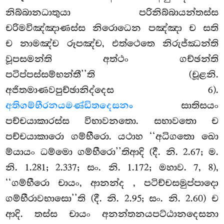
නිබ්බානධාතුයා පරිනිබ්බායන්තස්ස
චරිමවිඤ්ඤාණස්ස නිරොධෙන පඤ්ඤා ච සති
ච නාමඤ්ච රූපඤ්ච, එත්ථෙතෙ නිරුජ්ඣන්ති
වූපසමන්ති අත්ථං ගච්ඡන්ති
පටිප්පස්සම්භන්තී’’ති (චූළනි.
අජිතමාණවපුච්ඡානිද්දෙස 6).
අතිගම්භීරනයමණ්ඩිතදෙසනං
සාතිසයං
පච්චයාකාරස්ස විභාවනතො. සභාවතො ච
පච්චයාකාරො ගම්භීරො. යථාහ ‘‘අධිගතො ඛො
ම්යායං ධම්මො ගම්භීරො’’තිආදි (දී. නි. 2.67; ම.
නි. 1.281; 2.337; සං. නි. 1.172; මහාව. 7, 8),
‘‘ගම්භීරො චායං, ආනන්ද
, පටිච්චසමුප්පාදො
ගම්භීරාවභාසො’’ති (දී. නි. 2.95; සං. නි. 2.60) ච
ආදි. තස්ස චායං අනන්තනයපට්ඨානදෙසනා