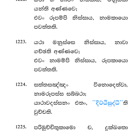
යන්ති අණ්ණවෙ;
එවං රූපම්පි නිස්සාය, නාමකායො
පවත්තති.
.
යථා
මනුස්සෙ නිස්සාය, නාවා
1223
ගච්ඡති අණ්ණවෙ;
එවං නාමම්පි නිස්සාය, රූපකායො
පවත්තති.
.
සත්තසඤ්ඤං විනොදෙත්වා,
1224
නාමරූපස්ස සබ්බථා;
යාථාවදස්සනං එතං,
‘‘දිට්ඨිසුද්ධී’’
ති
වුච්චති.
.
පරිමුච්චිතුකාමො ච, දුක්ඛතො
1225