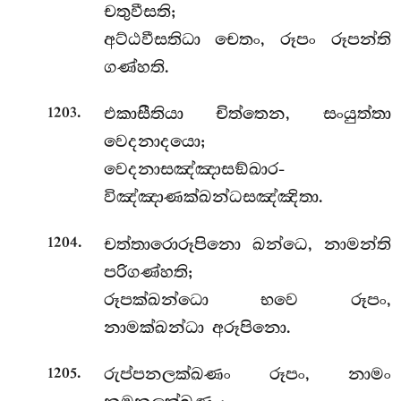
චතුවීසති;
අට්ඨවීසතිධා චෙතං, රූපං රූපන්ති
ගණ්හති.
.
එකාසීතියා
චිත්තෙන, සංයුත්තා
1203
වෙදනාදයො;
වෙදනාසඤ්ඤාසඞ්ඛාර-
විඤ්ඤාණක්ඛන්ධසඤ්ඤිතා.
.
චත්තාරොරූපිනො ඛන්ධෙ, නාමන්ති
1204
පරිගණ්හති;
රූපක්ඛන්ධො භවෙ රූපං,
නාමක්ඛන්ධා අරූපිනො.
.
රුප්පනලක්ඛණං රූපං, නාමං
1205