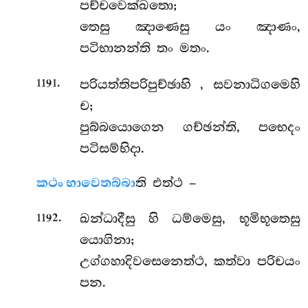
පච්චවෙක්ඛතො;
තෙසු ඤාණෙසු යං ඤාණං,
පටිභානන්ති තං මතං.
.
පරියත්තිපරිපුච්ඡාහි
, සවනාධිගමෙහි
1191
ච;
පුබ්බයොගෙන ගච්ඡන්ති, පභෙදං
පටිසම්භිදා.
කථං භාවෙතබ්බා
ති එත්ථ –
.
ඛන්ධාදීසු හි ධම්මෙසු, භූමිභූතෙසු
1192
යොගිනා;
උග්ගහාදිවසෙනෙත්ථ, කත්වා පරිචයං
පන.