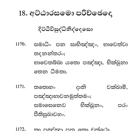
18. අට්ඨාරසමො පරිච්ඡෙදො
දිට්ඨිවිසුද්ධිනිද්දෙසො
.
සමාධිං
පන සාභිඤ්ඤං, භාවෙත්වා
1170
තදනන්තරං;
භාවෙතබ්බා යතො පඤ්ඤා, භික්ඛුනා
තෙන ධීමතා.
.
තතොහං
දානි වක්ඛාමි,
1171
පඤ්ඤාභාවනමුත්තමං;
සමාසෙනෙව භික්ඛූනං, පරං
පීතිසුඛාවහං.
.
කා පඤ්ඤා පන කො චත්ථො,
1172