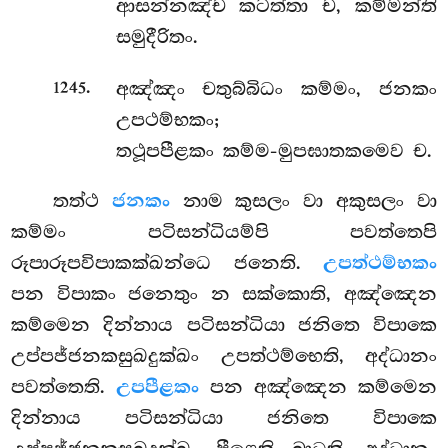
ආසන්නඤ්ච කටත්තා ච, කම්මන්ති
සමුදීරිතං.
.
අඤ්ඤං චතුබ්බිධං කම්මං, ජනකං
1245
උපථම්භකං;
තථූපපීළකං කම්ම-මුපඝාතකමෙව ච.
තත්ථ
ජනකං
නාම කුසලං වා අකුසලං වා
කම්මං පටිසන්ධියම්පි පවත්තෙපි
රූපාරූපවිපාකක්ඛන්ධෙ ජනෙති.
උපත්ථම්භකං
පන විපාකං ජනෙතුං න සක්කොති, අඤ්ඤෙන
කම්මෙන දින්නාය පටිසන්ධියා ජනිතෙ විපාකෙ
උප්පජ්ජනකසුඛදුක්ඛං උපත්ථම්භෙති, අද්ධානං
පවත්තෙති.
උපපීළකං
පන අඤ්ඤෙන කම්මෙන
දින්නාය පටිසන්ධියා ජනිතෙ විපාකෙ