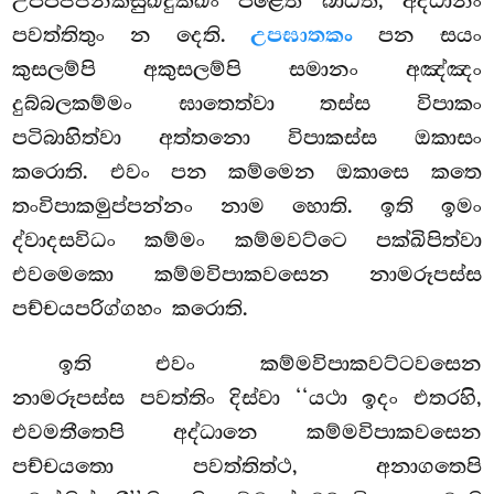
උප්පජ්ජනකසුඛදුක්ඛං පීළෙති බාධති, අද්ධානං
පවත්තිතුං න දෙති.
උපඝාතකං
පන සයං
කුසලම්පි අකුසලම්පි සමානං
අඤ්ඤං
දුබ්බලකම්මං ඝාතෙත්වා තස්ස විපාකං
පටිබාහිත්වා අත්තනො විපාකස්ස ඔකාසං
කරොති. එවං පන කම්මෙන ඔකාසෙ කතෙ
තංවිපාකමුප්පන්නං නාම හොති. ඉති ඉමං
ද්වාදසවිධං කම්මං කම්මවට්ටෙ පක්ඛිපිත්වා
එවමෙකො කම්මවිපාකවසෙන නාමරූපස්ස
පච්චයපරිග්ගහං කරොති.
ඉති එවං කම්මවිපාකවට්ටවසෙන
නාමරූපස්ස පවත්තිං දිස්වා ‘‘යථා ඉදං එතරහි,
එවමතීතෙපි අද්ධානෙ කම්මවිපාකවසෙන
පච්චයතො පවත්තිත්ථ, අනාගතෙපි