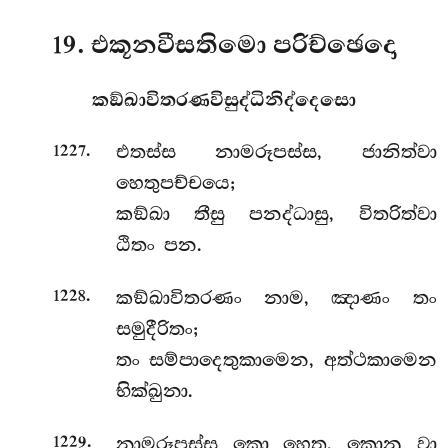
19. එකූනවීසතිමො පරිච්ඡෙදො
කඞ්ඛාවිතරණවිසුද්ධිනිද්දෙසො
.
එතස්ස
නාමරූපස්ස, ජානිත්වා
1227
හෙතුපච්චයෙ;
කඞ්ඛා තීසු පනද්ධාසු, විතරිත්වා
ඨිතං පන.
.
කඞ්ඛාවිතරණං නාම, ඤාණං තං
1228
සමුදීරිතං;
තං සම්පාදෙතුකාමෙන, අත්ථකාමෙන
භික්ඛුනා.
.
නාමරූපස්ස කො හෙතු, කොනු වා
1229