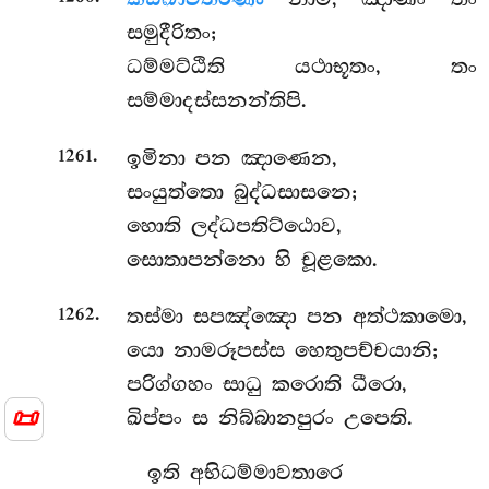
සමුදීරිතං;
ධම්මට්ඨිති යථාභූතං, තං
සම්මාදස්සනන්තිපි.
.
ඉමිනා පන ඤාණෙන,
1261
සංයුත්තො බුද්ධසාසනෙ;
හොති ලද්ධපතිට්ඨොව,
සොතාපන්නො හි චූළකො.
.
තස්මා සපඤ්ඤො පන අත්ථකාමො,
1262
යො නාමරූපස්ස හෙතුපච්චයානි;
පරිග්ගහං සාධු කරොති ධීරො,
📜
ඛිප්පං ස නිබ්බානපුරං උපෙති.
ඉති අභිධම්මාවතාරෙ