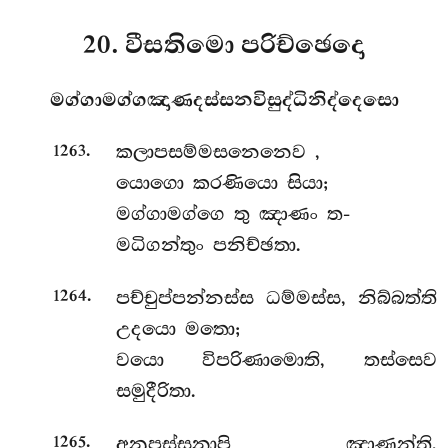
20. වීසතිමො පරිච්ඡෙදො
මග්ගාමග්ගඤාණදස්සනවිසුද්ධිනිද්දෙසො
.
කලාපසම්මසනෙනෙව
,
1263
යොගො කරණියො සියා;
මග්ගාමග්ගෙ තු ඤාණං ත-
මධිගන්තුං පනිච්ඡතා.
.
පච්චුප්පන්නස්ස ධම්මස්ස, නිබ්බත්ති
1264
උදයො මතො;
වයො විපරිණාමොති, තස්සෙව
සමුදීරිතා.
.
අනුපස්සනාපි
ඤාණන්ති,
1265