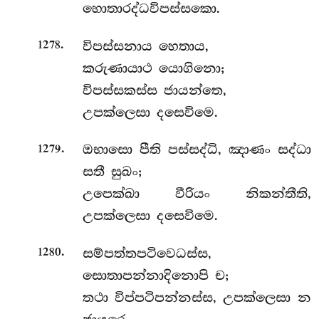
හොතාරද්ධවිපස්සකො.
.
විපස්සනාය හෙතාය,
1278
කරුණායාථ යොගිනො;
විපස්සකස්ස ජායන්තෙ,
උපක්ලෙසා දසෙවිමෙ.
.
ඔභාසො පීති පස්සද්ධි, ඤාණං සද්ධා
1279
සතී සුඛං;
උපෙක්ඛා වීරියං නිකන්තීති,
උපක්ලෙසා දසෙවිමෙ.
.
සම්පත්තපටිවෙධස්ස,
1280
සොතාපන්නාදිනොපි ච;
තථා විප්පටිපන්නස්ස, උපක්ලෙසා න