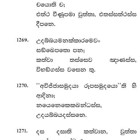
චයොති ච;
එත්ථ වීණූපමා වුත්තා, එතස්සත්ථස්ස
දීපනෙ.
.
උදබ්බයමනක්කාරමෙවං
1269
සඞ්ඛෙපතො පන;
කත්වා තස්සෙව ඤාණස්ස,
විභඞ්ගස්ස වසෙන තු.
.
‘‘අවිජ්ජාසමුදයා රූපසමුදයො’’ති හි
1270
ආදිනා;
නයෙනෙකෙකඛන්ධස්ස,
උදයබ්බයදස්සනෙ.
.
දස දසාති කත්වාන, වුත්තා
1271