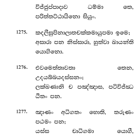
විජ්ජුප්පාදාව ධම්මා තෙ,
පරිත්තට්ඨායිනො සියුං.
.
කදලීසුපිනාලාතචක්කමායුපමා ඉමෙ;
1275
අසාරා පන නිස්සාරා, හුත්වා ඛායන්ති
යොගිනො.
.
එවමෙත්තාවතා
තෙන,
1276
උදයබ්බයදස්සනං;
ලක්ඛණානි ච පඤ්ඤාස, පටිවිජ්ඣ
ඨිතං පන.
.
ඤාණං
අධිගතං හොති, තරුණං
1277
පඨමං පන;
යස්ස චාධිගමා යොගී,