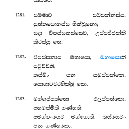
ජායරෙ.
.
සම්මාව පටිපන්නස්ස,
1281
යුත්තයොගස්ස භික්ඛුනො;
සදා විපස්සකස්සෙව, උප්පජ්ජන්ති
කිරස්සු තෙ.
.
විපස්සනාය ඔභාසො,
ඔභාසො
ති
1282
පවුච්චති;
තස්මිං පන සමුප්පන්නෙ,
යොගාවචරභික්ඛු සො.
.
මග්ගප්පත්තො ඵලප්පත්තො,
1283
අහමස්මීති ගණ්හති;
අමග්ගංයෙව මග්ගොති, තස්සෙවං
පන ගණ්හතො.