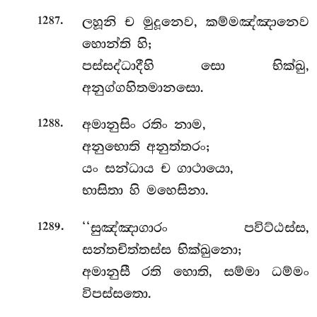
.
ලහූනි
ච මුදූනෙව, කම්මඤ්ඤානෙව
1287
හොන්ති හි;
පස්සද්ධාදීහි සො භික්ඛු,
අනුග්ගහිතමානසො.
.
අමානුසිං රතිං නාම,
1288
අනුභොති අනුත්තරං;
යං සන්ධාය ච ගාථායො,
භාසිතා හි මහෙසිනා.
.
‘‘සුඤ්ඤාගාරං පවිට්ඨස්ස,
1289
සන්තචිත්තස්ස භික්ඛුනො;
අමානුසී රති හොති, සම්මා ධම්මං
විපස්සතො.