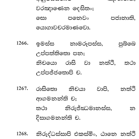
වරඤාණෙන දෙසිතං;
සො පනෙවං පජානාති,
යොගාවචරමාණවො.
.
ඉමස්ස නාමරූපස්ස, පුබ්බෙ
1266
උප්පත්තිතො පන;
නිචයො රාසි වා නත්ථි, තථා
උප්පජ්ජතොපි ච.
.
රාසිතො නිචයා වාපි, නත්ථි
1267
ආගමනන්ති ච;
තථා නිරුජ්ඣමානස්ස, න
දිසාගමනන්ති ච.
.
නිරුද්ධස්සාපි එකස්මිං, ඨානෙ නත්ථි
1268