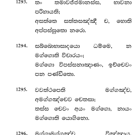
.
තං
තමාවජ්ජමානස්ස, භාවනා
1293
පරිහායති;
අසත්තෙ සත්තසඤ්ඤී ච, හොති
අප්පස්සුතො නරො.
.
සබ්බොභාසාදයො
ධම්මෙ, න
1294
මග්ගොති විචාරයං;
මග්ගො විපස්සනාඤාණං, ඉච්චෙවං
පන පණ්ඩිතො.
.
වවත්ථපෙති මග්ගඤ්ච,
1295
අමග්ගඤ්චෙව චෙතසා;
තස්ස චෙවං අයං මග්ගො, නායං
මග්ගොති යොගිනො.
.
මග්ගාමග්ගඤ්ච විඤ්ඤාය,
1296