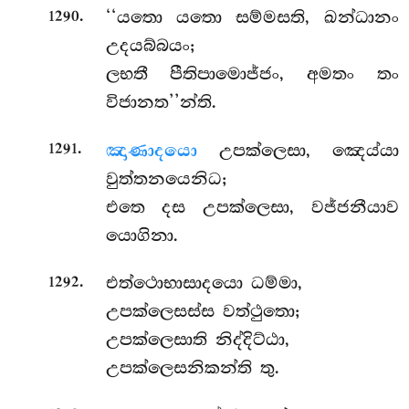
.
‘‘යතො යතො සම්මසති, ඛන්ධානං
1290
උදයබ්බයං;
ලභතී පීතිපාමොජ්ජං, අමතං තං
විජානත’’න්ති.
.
ඤාණාදයො
උපක්ලෙසා, ඤෙය්යා
1291
වුත්තනයෙනිධ;
එතෙ දස උපක්ලෙසා, වජ්ජනීයාව
යොගිනා.
.
එත්ථොභාසාදයො ධම්මා,
1292
උපක්ලෙසස්ස වත්ථුතො;
උපක්ලෙසාති නිද්දිට්ඨා,
උපක්ලෙසනිකන්ති තු.