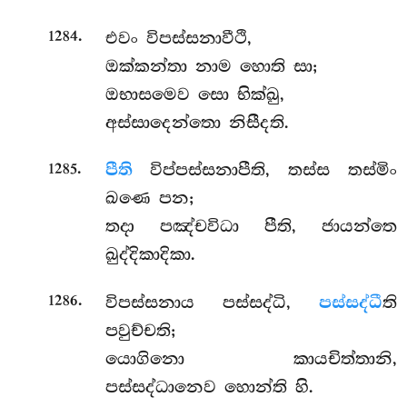
.
එවං
විපස්සනාවීථි,
1284
ඔක්කන්තා නාම හොති සා;
ඔභාසමෙව සො භික්ඛු,
අස්සාදෙන්තො නිසීදති.
.
පීති
විප්පස්සනාපීති, තස්ස තස්මිං
1285
ඛණෙ පන;
තදා පඤ්චවිධා පීති, ජායන්තෙ
ඛුද්දිකාදිකා.
.
විපස්සනාය පස්සද්ධි,
පස්සද්ධී
ති
1286
පවුච්චති;
යොගිනො කායචිත්තානි,
පස්සද්ධානෙව හොන්ති හි.