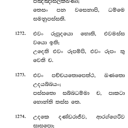
පඤ්ඤාසලක්ඛණා;
තෙසං පන වසෙනාපි, ධම්මෙ
සමනුපස්සති.
.
එවං රූපුදයො හොති, එවමස්ස
1272
වයො ඉති;
උදෙති එවං රූපම්පි, එවං රූපං තු
වෙති ච.
.
එවං
පච්චයතොපෙත්ථ, ඛණතො
1273
උදයබ්බයං;
පස්සතො සබ්බධම්මා ච, පාකටා
හොන්ති තස්ස තෙ.
.
උදකෙ දණ්ඩරාජීව, ආරග්ගෙරිව
1274
සාසපො;