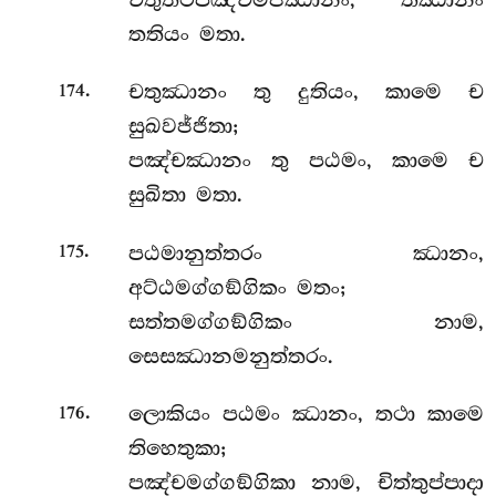
තතියං මතා.
.
චතුඣානං තු දුතියං, කාමෙ ච
174
සුඛවජ්ජිතා;
පඤ්චඣානං තු පඨමං, කාමෙ ච
සුඛිතා මතා.
.
පඨමානුත්තරං
ඣානං,
175
අට්ඨමග්ගඞ්ගිකං මතං;
සත්තමග්ගඞ්ගිකං නාම,
සෙසඣානමනුත්තරං.
.
ලොකියං පඨමං ඣානං, තථා කාමෙ
176
තිහෙතුකා;
පඤ්චමග්ගඞ්ගිකා නාම, චිත්තුප්පාදා