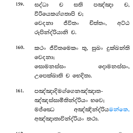
.
සද්ධා ච සති පඤ්ඤා ච,
159
වීරියෙකග්ගතාපි ච;
වෙදනා ජීවිතං චිත්තං, අට්ඨ
රූපින්ද්රියානි ච.
.
කථං ජීවිතමෙකං තු, සුඛං දුක්ඛන්ති
160
වෙදනා;
සොමනස්සං දොමනස්සං,
උපෙක්ඛාති ච භෙදිතා.
.
පඤ්ඤාදිමග්ගෙනඤ්ඤාත-
161
ඤ්ඤස්සාමීතින්ද්රියං භවෙ;
මජ්ඣෙ අඤ්ඤින්ද්රිය
මන්තෙ,
අඤ්ඤාතාවින්ද්රියං තථා.