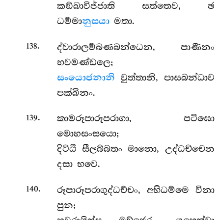
කඞ්ඛාවිජ්ජාති සත්තෙව, ඡ
ධම්මා
නුසයා
මතා.
.
ද්වාරාලම්බණබන්ධෙන, පාණීනං
138
භවමණ්ඩලෙ;
සංයොජනානි
වුත්තානි, පාසබන්ධාව
පක්ඛිනං.
.
කාමරූපාරූපරාගා, පටිඝො
139
මොහසංසයො;
දිට්ඨි සීලබ්බතං මානො, උද්ධච්චෙන
දසා භවෙ.
.
රූපාරූපරාගුද්ධච්චං, අභිධම්මෙ විනා
140
පුන;