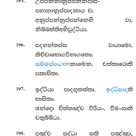
.
උප්පන්නානුප්පන්නපාප-
195
පහානානුප්පාදනාය ච;
අනුප්පන්නුප්පන්නෙහි වා,
නිබ්බත්තිඅභිවුද්ධියා.
.
පදහන්තස්ස
වායාමො,
196
කිච්චාභොගවිභාගතො;
සම්මප්පධාන
නාමෙන, චත්තාරොති
පකාසිතා.
.
ඉද්ධියා පාදභූතත්තා,
ඉද්ධිපාදා
ති
197
භාසිතා;
ඡන්දො චිත්තඤ්ච වීරියං, වීමංසාති
චතුබ්බිධා.
.
පඤ්ච සද්ධා සති පඤ්ඤා,
198