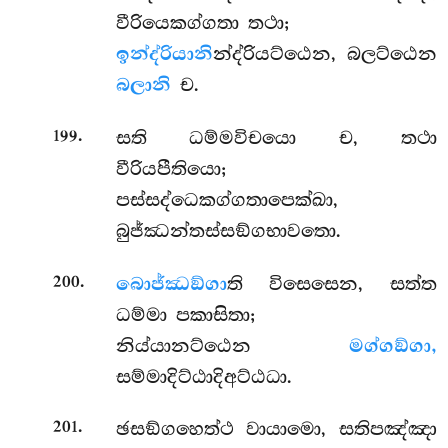
වීරියෙකග්ගතා තථා;
ඉන්ද්රියානි
න්ද්රියට්ඨෙන, බලට්ඨෙන
බලානි
ච.
.
සති ධම්මවිචයො ච, තථා
199
වීරියපීතියො;
පස්සද්ධෙකග්ගතාපෙක්ඛා,
බුජ්ඣන්තස්සඞ්ගභාවතො.
.
බොජ්ඣඞ්ගා
ති
විසෙසෙන, සත්ත
200
ධම්මා පකාසිතා;
නිය්යානට්ඨෙන
මග්ගඞ්ගා,
සම්මාදිට්ඨාදිඅට්ඨධා.
.
ඡසඞ්ගහෙත්ථ වායාමො, සතිපඤ්ඤා
201