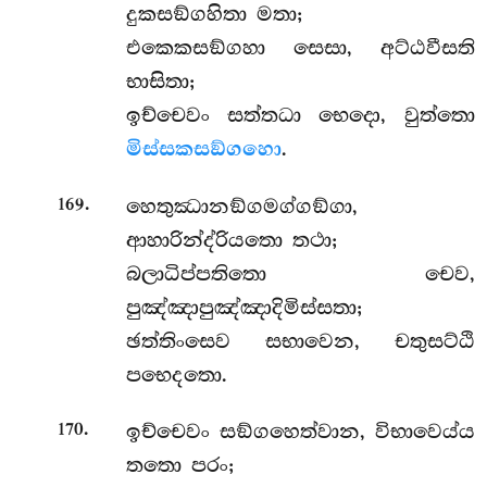
දුකසඞ්ගහිතා මතා;
එකෙකසඞ්ගහා සෙසා, අට්ඨවීසති
භාසිතා;
ඉච්චෙවං සත්තධා භෙදො, වුත්තො
මිස්සකසඞ්ගහො
.
.
හෙතුඣානඞ්ගමග්ගඞ්ගා,
169
ආහාරින්ද්රියතො තථා;
බලාධිප්පතිතො චෙව,
පුඤ්ඤාපුඤ්ඤාදිමිස්සතා;
ඡත්තිංසෙව සභාවෙන, චතුසට්ඨි
පභෙදතො.
.
ඉච්චෙවං සඞ්ගහෙත්වාන, විභාවෙය්ය
170
තතො පරං;