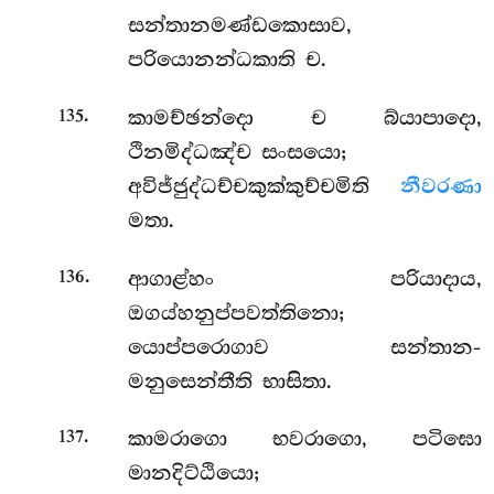
සන්තානමණ්ඩකොසාව,
පරියොනන්ධකාති ච.
.
කාමච්ඡන්දො ච බ්යාපාදො,
135
ථිනමිද්ධඤ්ච සංසයො;
අවිජ්ජුද්ධච්චකුක්කුච්චමිති
නීවරණා
මතා.
.
ආගාළ්හං පරියාදාය,
136
ඔගය්හනුප්පවත්තිනො;
යොප්පරොගාව සන්තාන-
මනුසෙන්තීති භාසිතා.
.
කාමරාගො භවරාගො, පටිඝො
137
මානදිට්ඨියො;