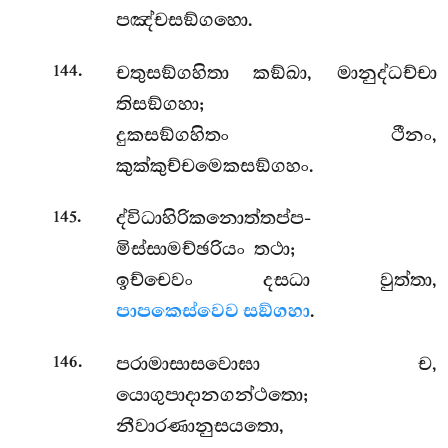
පඤ්චසඞ්ගහො.
.
චතුසඞ්ගහිතා කඞ්ඛා, මානුද්ධච්චා
144
තිසඞ්ගහා;
දුකසඞ්ගහිතං ථීනං,
කුක්කුච්චමෙකසඞ්ගහං.
.
ද්විධාහිරිකනොත්තප්ප-
145
මිස්සාමච්ඡරියං තථා;
ඉච්චෙවං දසධා වුත්තා,
පාපකෙස්වෙව සඞ්ගහා
.
.
පරාමාසාසවොඝා ච,
146
යොගුපාදානගන්ථතො;
නීවාරණානුසයතො,