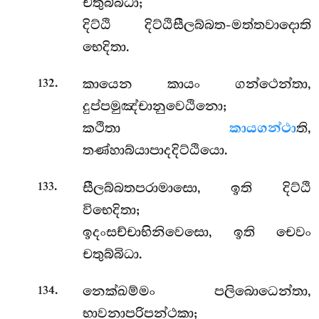
චතුබ්බිධා;
දිට්ඨි දිට්ඨිසීලබ්බත-මත්තවාදොති
භෙදිතා.
.
කායෙන කායං ගන්ථෙන්තා,
132
දුප්පමුඤ්චානුවෙඨිනො;
කථිතා
කායගන්ථා
ති,
තණ්හාබ්යාපාදදිට්ඨියො.
.
සීලබ්බතපරාමාසො, ඉති දිට්ඨි
133
විභෙදිතා;
ඉදංසච්චාභිනිවෙසො, ඉති චෙවං
චතුබ්බිධා.
.
නෙක්ඛම්මං පලිබොධෙන්තා,
134
භාවනාපරිපන්ථකා;