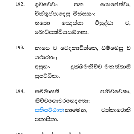
.
ඉච්චෙවං පන යොජෙත්වා,
192
චිත්තුප්පාදෙසු මිස්සකං;
තතො ඤෙය්යා විසුද්ධා ච,
බොධිපක්ඛියසඞ්ගහා.
.
කායෙ ච වෙදනාචිත්තෙ, ධම්මෙසු ච
193
යථාරහං;
අසුභං දුක්ඛමනිච්ච-මනත්තාති
සුපට්ඨිතා.
.
සම්මාසති පනිච්චෙකා,
194
කිච්චගොචරභෙදතො;
සතිපට්ඨාන
නාමෙන, චත්තාරොති
පකාසිතා.