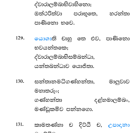
ද්වාරාලම්බාභිවාහිනො;
ඔත්ථරිත්වා පරාභූතෙ, හරන්තා
පාණිනො භවෙ.
.
යොගා
ති
චාහු තෙ එව, පාණිනො
129
භවයන්තකෙ;
ද්වාරාලම්බාභිසම්බන්ධා,
යන්තබන්ධාව යොජිතා.
.
සන්තානමධිගණ්හන්තා, මාලුවාව
130
මහාතරුං;
ගණ්හන්තා දළ්හමාලම්බං,
මණ්ඩූකමිව පන්නගො.
.
කාමතණ්හා ච දිට්ඨි ච,
උපාදානා
131