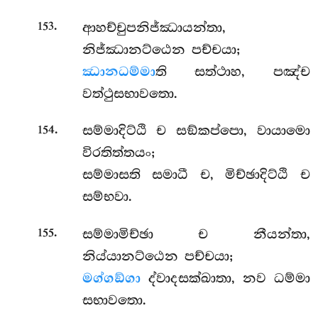
.
ආහච්චුපනිජ්ඣායන්තා,
153
නිජ්ඣානට්ඨෙන පච්චයා;
ඣානධම්මා
ති සත්ථාහ, පඤ්ච
වත්ථුසභාවතො.
.
සම්මාදිට්ඨි ච සඞ්කප්පො, වායාමො
154
විරතිත්තයං;
සම්මාසති සමාධී ච, මිච්ඡාදිට්ඨි ච
සම්භවා.
.
සම්මාමිච්ඡා ච නීයන්තා,
155
නිය්යානට්ඨෙන පච්චයා;
මග්ගඞ්ගා
ද්වාදසක්ඛාතා, නව ධම්මා
සභාවතො.