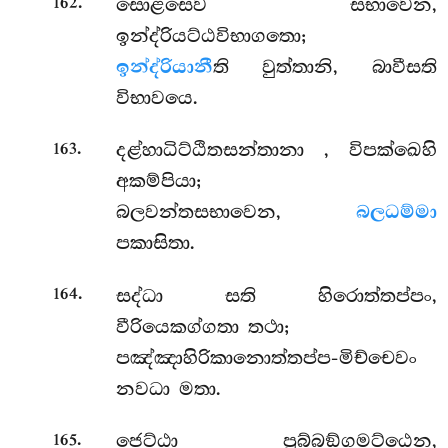
.
සොළසෙව
සභාවෙන,
162
ඉන්ද්රියට්ඨවිභාගතො;
ඉන්ද්රියානී
ති වුත්තානි, බාවීසති
විභාවයෙ.
.
දළ්හාධිට්ඨිතසන්තානා
, විපක්ඛෙහි
163
අකම්පියා;
බලවන්තසභාවෙන,
බලධම්මා
පකාසිතා.
.
සද්ධා සති හිරොත්තප්පං,
164
වීරියෙකග්ගතා තථා;
පඤ්ඤාහිරිකානොත්තප්ප-මිච්චෙවං
නවධා මතා.
.
ජෙට්ඨා පුබ්බඞ්ගමට්ඨෙන,
165