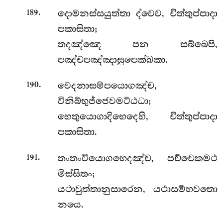
.
දොමනස්සයුත්තා ද්වෙව, චිත්තුප්පාදා
189
පකාසිතා;
තදඤ්ඤෙ පන සබ්බෙපි,
පඤ්චපඤ්ඤාසුපෙක්ඛකා.
.
වෙදනාසම්පයොගඤ්ච,
190
විනිබ්භුජ්ජෙවමට්ඨධා;
හෙතුයොගාදිභෙදෙහි, චිත්තුප්පාදා
පකාසිතා.
.
තංතංවියොගභෙදඤ්ච, පච්චෙකමථ
191
මිස්සිතං;
යථාවුත්තානුසාරෙන, යථාසම්භවතො
නයෙ.