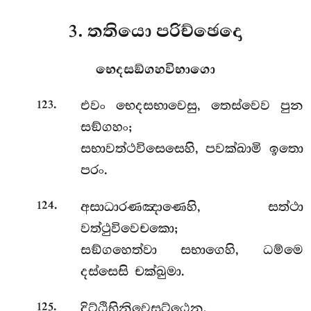
3. තතියො පරිච්ඡෙදො
භෙදසඞ්ගහවිභාගො
.
එවං භෙදසභාවෙසු, තෙස්වෙව පුන
123
සඞ්ගහං;
සභාවත්ථවිසෙසෙහි, පවක්ඛාමි ඉතො
පරං.
.
අසාධාරණඤාණෙහි, සත්ථා
124
වත්ථුවිවෙචකො;
සඞ්ගහෙත්වා සභාගෙහි, ධම්මෙ
දස්සෙසි චක්ඛුමා.
.
දිට්ඨිභිනිවෙසට්ඨෙන,
125