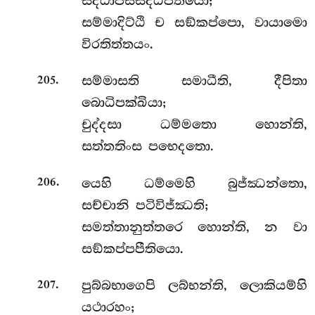
සද්ධාපස්සද්ධිපීතියො;
සම්මාදිට්ඨි ච සඞ්කප්පො, වායාමො
විරතිත්තයං.
.
සම්මාසති සමාධීති, දීපිතා
205
බොධිපක්ඛියා;
චුද්දසා ධම්මතො හොන්ති,
සත්තතිංස පභෙදතො.
.
යෙහි ධම්මෙහි බුජ්ඣන්තො,
206
සච්චානි පටිවිජ්ඣති;
සමත්තානුත්තරෙ හොන්ති, න වා
සඞ්කප්පපීතියො.
.
පුබ්බභාගෙපි ලබ්භන්ති, ලොකියම්හි
207
යථාරහං;