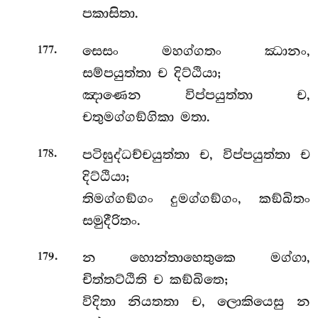
පකාසිතා.
.
සෙසං මහග්ගතං ඣානං,
177
සම්පයුත්තා ච දිට්ඨියා;
ඤාණෙන විප්පයුත්තා ච,
චතුමග්ගඞ්ගිකා මතා.
.
පටිඝුද්ධච්චයුත්තා ච, විප්පයුත්තා ච
178
දිට්ඨියා;
තිමග්ගඞ්ගං දුමග්ගඞ්ගං, කඞ්ඛිතං
සමුදීරිතං.
.
න හොන්තාහෙතුකෙ මග්ගා,
179
චිත්තට්ඨිති ච කඞ්ඛිතෙ;
විදිතා නියතතා ච, ලොකියෙසු න