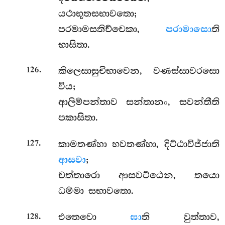
යථාභූතසභාවතො;
පරමාමසතිච්චෙකා,
පරාමාසො
ති
භාසිතා.
.
කිලෙසාසුචිභාවෙන, වණස්සාවරසො
126
විය;
ආලිම්පන්තාව සන්තානං, සවන්තීති
පකාසිතා.
.
කාමතණ්හා භවතණ්හා, දිට්ඨාවිජ්ජාති
127
ආසවා
;
චත්තාරො ආසවට්ඨෙන, තයො
ධම්මා සභාවතො.
.
එතෙවො
ඝා
ති වුත්තාව,
128