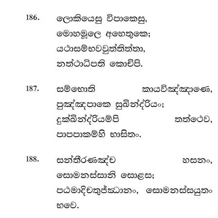
.
ලොකියෙසු විපාකෙසු,
186
මොහමූලෙ අහෙතුකෙ;
යථාසම්භවවුත්තිත්තා,
නත්ථාධිපති කොචිපි.
.
සම්භොති
කායවිඤ්ඤාණෙ,
187
පුඤ්ඤපාකෙ සුඛින්ද්රියං;
දුක්ඛින්ද්රියම්පි තත්ථෙව,
පාපපාකම්හි භාසිතං.
.
සන්තීරණඤ්ච හසනං,
188
සොමනස්සානි සොළස;
පඨමාදිචතුජ්ඣානං, සොමනස්සයුතං
භවෙ.