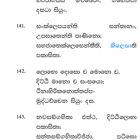
භවරාගිස්ස මච්ඡෙරං, ගහෙත්වා
දසධා සියුං.
.
සංක්ලෙපයන්ති
සන්තානං,
141
උපඝාතෙන්ති පාණිනො;
සහජාතෙක්ලෙසෙන්තීති,
කිලෙසා
ති
පකාසිතා.
.
ලොභො දොසො ච මොහො ච,
142
දිට්ඨි මානො ච සංසයො;
ථිනාහිරිකනොත්තප්ප-
මුද්ධච්චෙන සියුං දස.
.
නවසඞ්ගහිතා එත්ථ, දිට්ඨිලොභා
143
පකාසිතා;
සත්තසඞ්ගහිතාවිජ්ජා, පටිඝො