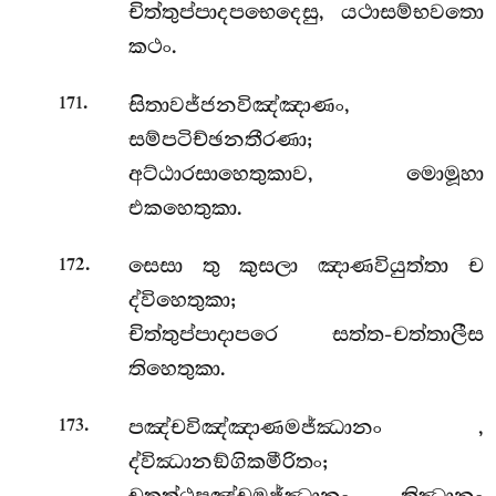
චිත්තුප්පාදපභෙදෙසු, යථාසම්භවතො
කථං.
.
සිතාවජ්ජනවිඤ්ඤාණං,
171
සම්පටිච්ඡනතීරණා;
අට්ඨාරසාහෙතුකාව, මොමූහා
එකහෙතුකා.
.
සෙසා තු කුසලා ඤාණවියුත්තා ච
172
ද්විහෙතුකා;
චිත්තුප්පාදාපරෙ සත්ත-චත්තාලීස
තිහෙතුකා.
.
පඤ්චවිඤ්ඤාණමජ්ඣානං
,
173
ද්විඣානඞ්ගිකමීරිතං;
චතුත්ථපඤ්චමජ්ඣානං, තිඣානං