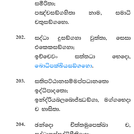
සමීරිතා;
පඤ්චසඞ්ගහිතා නාම, සමාධි
චතුසඞ්ගහො.
.
සද්ධා දුසඞ්ගහා වුත්තා, සෙසා
202
එකෙකසඞ්ගහා;
ඉච්චෙවං සත්තධා භෙදො,
බොධිපක්ඛියසඞ්ගහො
.
.
සතිපට්ඨානසම්මප්පධානතො
203
ඉද්ධිපාදතො;
ඉන්ද්රියබලබොජ්ඣඞ්ගා, මග්ගභෙදා
ච භාසිතා.
.
ඡන්දො චිත්තමුපෙක්ඛා ච,
204