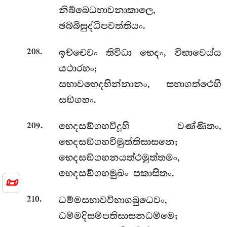
නිබ්බෙධභාවනාකාලෙ,
ඡබ්බිසුද්ධිපවත්තියං.
.
ඉච්චෙවං
තිවිධා භෙදං, විභාවෙය්ය
208
යථාරහං;
සභාවභෙදභින්නානං, සභාගත්ථෙහි
සඞ්ගහං.
.
භෙදසඞ්ගහවිදූහි වණ්ණිතං,
209
භෙදසඞ්ගහවිමුත්තිසාසනෙ;
භෙදසඞ්ගහනයත්ථමුත්තමං,
භෙදසඞ්ගහමුඛං පකාසිතං.
📜
.
ධම්මසභාවවිභාගබුධෙවං,
210
ධම්මදිසම්පතිසාසනධම්මෙ;