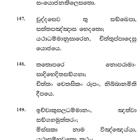
සංයොජනකිලෙසතො.
.
චුද්දසෙව තු සඞ්ඛෙපා,
147
සත්තපඤ්ඤාස භෙදතො;
යථාධම්මානුසාරෙන, චිත්තුප්පාදෙසු
යොජයෙ.
.
තතොපරෙ නොපරාමා-
148
සාදිභෙදිතසඞ්ගහා;
චිත්තං චෙතසිකං රූපං, නිබ්බානමිති
දීපයෙ.
.
ඉච්චාකුසලධම්මානං, ඤත්වා
149
සඞ්ගහමුත්තරං;
මිස්සකා නාම විඤ්ඤෙය්යා,
යථාසම්භවතො කථං;