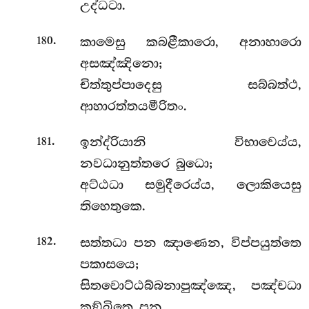
උද්ධටා.
.
කාමෙසු කබළීකාරො, අනාහාරො
180
අසඤ්ඤිනො;
චිත්තුප්පාදෙසු සබ්බත්ථ,
ආහාරත්තයමීරිතං.
.
ඉන්ද්රියානි විභාවෙය්ය,
181
නවධානුත්තරෙ බුධො;
අට්ඨධා සමුදීරෙය්ය, ලොකියෙසු
තිහෙතුකෙ.
.
සත්තධා පන ඤාණෙන, විප්පයුත්තෙ
182
පකාසයෙ;
සිතවොට්ඨබ්බනාපුඤ්ඤෙ, පඤ්චධා
කඞ්ඛිතෙ පන.