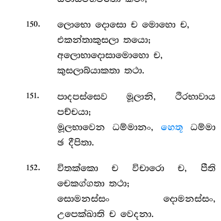
.
ලොභො දොසො ච මොහො ච,
150
එකන්තාකුසලා තයො;
අලොභාදොසාමොහො ච,
කුසලාබ්යාකතා තථා.
.
පාදපස්සෙව
මූලානි, ථිරභාවාය
151
පච්චයා;
මූලභාවෙන ධම්මානං,
හෙතූ
ධම්මා
ඡ දීපිතා.
.
විතක්කො
ච විචාරො ච, පීති
152
චෙකග්ගතා තථා;
සොමනස්සං දොමනස්සං,
උපෙක්ඛාති ච වෙදනා.