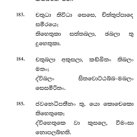
.
චතුධා තිවිධා සෙසෙ, චිත්තුප්පාදෙ
183
සමීරයෙ;
තිහෙතුකා සත්තබලා, ඡබලා තු
දුහෙතුකා.
.
චතුබලා අකුසලා, කඞ්ඛිතං තිබලං
184
මතං;
ද්විබලං සිතවොට්ඨබ්බ-මබලං
සෙසමීරිතං.
.
ජවනෙධිපතීනං
තු, යො කොචෙකො
185
තිහෙතුකෙ;
ද්විහෙතුකෙ වා කුසලෙ, වීමංසා
නොපලබ්භති.