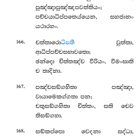
පුඤ්ඤාපුඤ්ඤපවත්තියං;
පච්චයාධිප්පතෙය්යෙන, සහජානං
යථාරහං.
.
චත්තාරො
ධිපතී
වුත්තා,
166
ආධිප්පච්චසභාවතො;
ඡන්දො චිත්තඤ්ච වීරියං, වීමංසාති
ච තාදිනා.
.
පඤ්චසඞ්ගහිතා පඤ්ඤා,
167
වායාමෙකග්ගතා පන;
චතුසඞ්ගහිතා චිත්තං, සති චෙව
තිසඞ්ගහා.
.
සඞ්කප්පො වෙදනා සද්ධා,
168