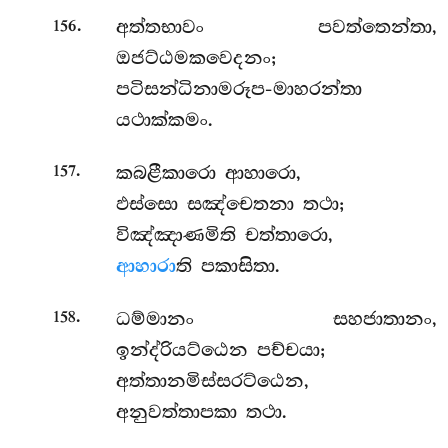
.
අත්තභාවං පවත්තෙන්තා,
156
ඔජට්ඨමකවෙදනං;
පටිසන්ධිනාමරූප-මාහරන්තා
යථාක්කමං.
.
කබළීකාරො ආහාරො,
157
ඵස්සො සඤ්චෙතනා තථා;
විඤ්ඤාණමිති චත්තාරො,
ආහාරා
ති පකාසිතා.
.
ධම්මානං සහජාතානං,
158
ඉන්ද්රියට්ඨෙන පච්චයා;
අත්තානමිස්සරට්ඨෙන,
අනුවත්තාපකා තථා.