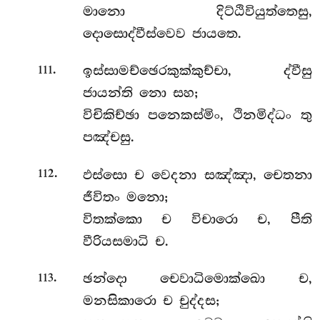
මානො දිට්ඨිවියුත්තෙසු,
දොසොද්වීස්වෙව ජායතෙ.
.
ඉස්සාමච්ඡෙරකුක්කුච්චා, ද්වීසු
111
ජායන්ති නො සහ;
විචිකිච්ඡා පනෙකස්මිං, ථිනමිද්ධං තු
පඤ්චසු.
.
ඵස්සො
ච වෙදනා සඤ්ඤා, චෙතනා
112
ජීවිතං මනො;
විතක්කො ච විචාරො ච, පීති
වීරියසමාධි ච.
.
ඡන්දො චෙවාධිමොක්ඛො ච,
113
මනසිකාරො ච චුද්දස;