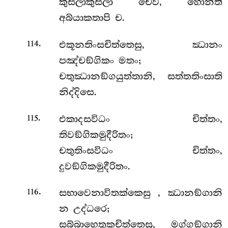
කුසලාකුසලා චෙව, හොන්ති
අබ්යාකතාපි ච.
.
එකූනතිංසචිත්තෙසු, ඣානං
114
පඤ්චඞ්ගිකං මතං;
චතුඣානඞ්ගයුත්තානි, සත්තතිංසාති
නිද්දිසෙ.
.
එකාදසවිධං චිත්තං,
115
තිවඞ්ගිකමුදීරිතං;
චතුතිංසවිධං චිත්තං,
දුවඞ්ගිකමුදීරිතං.
.
සභාවෙනාවිතක්කෙසු
, ඣානඞ්ගානි
116
න උද්ධරෙ;
සබ්බාහෙතුකචිත්තෙසු, මග්ගඞ්ගානි