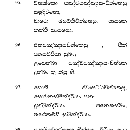
.
විතක්කො පඤ්චපඤ්ඤාස-චිත්තෙසු
95
සමුදීරිතො;
චාරො ඡසට්ඨිචිත්තෙසු, ජායතෙ
නත්ථි සංසයො.
.
එකපඤ්ඤාසචිත්තෙසු
, පීති
96
තෙසට්ඨියා සුඛං;
උපෙක්ඛා පඤ්චපඤ්ඤාස-චිත්තෙ
දුක්ඛං තු තීසු හි.
.
හොති ද්වාසට්ඨිචිත්තෙසු,
97
සොමනස්සින්ද්රියං පන;
දුක්ඛින්ද්රියං පනෙකස්මිං,
තථෙකම්හි සුඛින්ද්රියං.
.
පඤ්චුත්තරසතෙ
චිත්තෙ, වීරියං ආහ
98