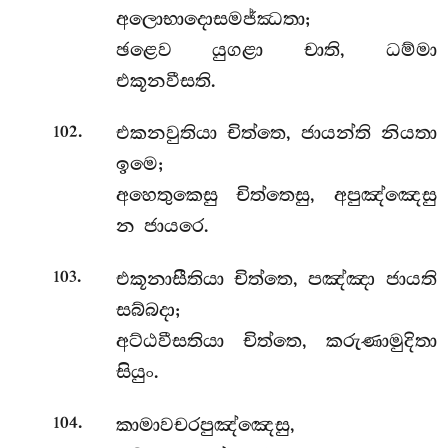
අලොභාදොසමජ්ඣතා;
ඡළෙව යුගළා චාති, ධම්මා
එකූනවීසති.
.
එකනවුතියා චිත්තෙ, ජායන්ති නියතා
102
ඉමෙ;
අහෙතුකෙසු චිත්තෙසු, අපුඤ්ඤෙසු
න ජායරෙ.
.
එකූනාසීතියා චිත්තෙ, පඤ්ඤා ජායති
103
සබ්බදා;
අට්ඨවීසතියා චිත්තෙ, කරුණාමුදිතා
සියුං.
.
කාමාවචරපුඤ්ඤෙසු,
104