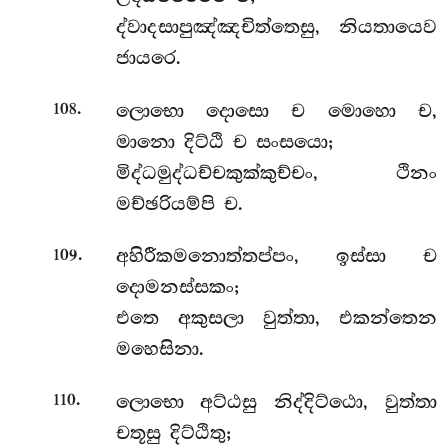
ද්වාදසාපුඤ්ඤචිත්තෙසු, නියතායෙව
ජායරෙ.
.
ලොභො
දොසො ච මොහො ච,
108
මානො දිට්ඨි ච සංසයො;
මිද්ධමුද්ධච්චකුක්කුච්චං, ථිනං
මච්ඡරියම්පි ච.
.
අහිරීකමනොත්තප්පං, ඉස්සා ච
109
දොමනස්සකං;
එතෙ අකුසලා වුත්තා, එකන්තෙන
මහෙසිනා.
.
ලොභො අට්ඨසු නිද්දිට්ඨො, වුත්තා
110
චතූසු දිට්ඨිතු;