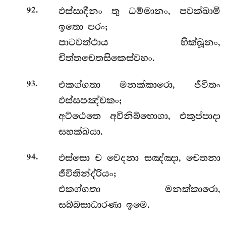
.
ඵස්සාදීනං තු ධම්මානං, පවක්ඛාමි
92
ඉතො පරං;
පාටවත්ථාය භික්ඛූනං,
චිත්තචෙතසිකෙස්වහං.
.
එකග්ගතා මනක්කාරො, ජීවිතං
93
ඵස්සපඤ්චකං;
අට්ඨෙතෙ අවිනිබ්භොගා, එකුප්පාදා
සහක්ඛයා.
.
ඵස්සො ච වෙදනා සඤ්ඤා, චෙතනා
94
ජීවිතින්ද්රියං;
එකග්ගතා මනක්කාරො,
සබ්බසාධාරණා ඉමෙ.