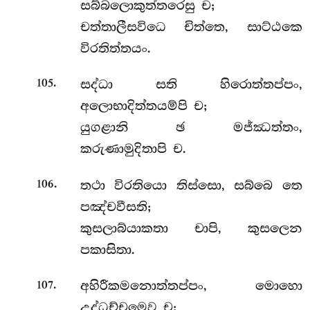
සබ්බලොකුත්තරෙසු ච;
චත්තාලීසවිධෙ චිත්තෙ, සාට්ඨකෙ
විරතිත්තයං.
.
සද්ධා සති හිරොත්තප්පං,
105
අලොභාදිත්තයම්පි ච;
යුගළානි ඡ මජ්ඣත්තං,
කරුණාමුදිතාපි ච.
.
තථා විරතියො තිස්සො, සබ්බෙ තෙ
106
පඤ්චවීසති;
කුසලාබ්යාකතා චාපි, කුසලෙන
පකාසිතා.
.
අහිරීකමනොත්තප්පං, මොහො
107
උද්ධච්චමෙව ච;