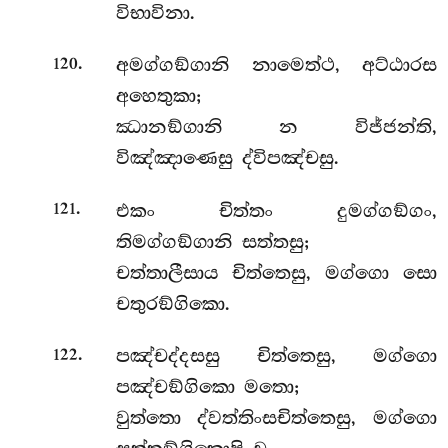
විභාවිනා.
.
අමග්ගඞ්ගානි නාමෙත්ථ, අට්ඨාරස
120
අහෙතුකා;
ඣානඞ්ගානි න විජ්ජන්ති,
විඤ්ඤාණෙසු ද්විපඤ්චසු.
.
එකං චිත්තං දුමග්ගඞ්ගං,
121
තිමග්ගඞ්ගානි සත්තසු;
චත්තාලීසාය චිත්තෙසු, මග්ගො සො
චතුරඞ්ගිකො.
.
පඤ්චද්දසසු චිත්තෙසු, මග්ගො
122
පඤ්චඞ්ගිකො මතො;
වුත්තො ද්වත්තිංසචිත්තෙසු, මග්ගො