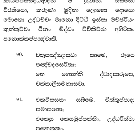
කායප්පස්සද්ධිආදීනි ඡ යුගානි, තිස්සො
විරතියො, කරුණා මුදිතා ලොභො දොසො
මොහො උද්ධච්චං මානො දිට්ඨි ඉස්සා මච්ඡරියං
කුක්කුච්චං ථිනං මිද්ධං විචිකිච්ඡා අහිරිකං
අනොත්තප්පඤ්චාති.
.
චතුපඤ්ඤාසධා
කාමෙ, රූපෙ
90
පඤ්චදසෙරිතා;
තෙ හොන්ති ද්වාදසාරූපෙ,
චත්තාලීසමනාසවා.
.
එකවීසසතං සබ්බෙ, චිත්තුප්පාදා
91
සමාසතො;
එතෙසු තෙසමුප්පත්තිං, උද්ධරිත්වා
පනෙකකං.