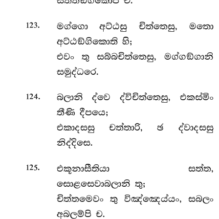
සත්තඞ්ගිකොපි ච.
.
මග්ගො
අට්ඨසු චිත්තෙසු, මතො
123
අට්ඨඞ්ගිකොති හි;
එවං තු සබ්බචිත්තෙසු, මග්ගඞ්ගානි
සමුද්ධරෙ.
.
බලානි ද්වෙ ද්විචිත්තෙසු, එකස්මිං
124
තීණි දීපයෙ;
එකාදසසු චත්තාරි, ඡ ද්වාදසසු
නිද්දිසෙ.
.
එකූනාසීතියා සත්ත,
125
සොළසෙවාබලානි තු;
චිත්තමෙවං තු විඤ්ඤෙය්යං, සබලං
අබලම්පි ච.