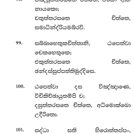
නායකො;
චතුත්තරසතෙ චිත්තෙ,
සමාධින්ද්රියමබ්රවි.
.
සබ්බාහෙතුකචිත්තානි, ඨපෙත්වා
99
චෙකහෙතුකෙ;
එකුත්තරසතෙ චිත්තෙ,
ඡන්දස්සුප්පත්තිමුද්දිසෙ.
.
ඨපෙත්වා දස විඤ්ඤාණෙ,
100
විචිකිච්ඡායුතම්පි ච;
දසුත්තරසතෙ චිත්තෙ, අධිමොක්ඛො
උදීරිතො.
.
සද්ධා
සති හිරොත්තප්පං,
101