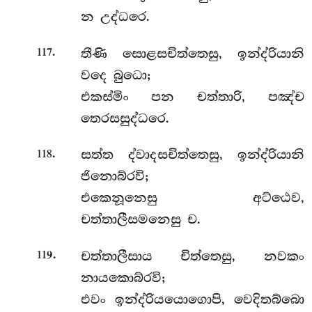
න උද්ධරෙ.
.
තීණි සොළසචිත්තෙසු, ඉන්ද්රියානි
117
වදෙ බුධො;
එකස්මිං පන චත්තාරි, පඤ්ච
තෙරසසුද්ධරෙ.
.
සත්ත ද්වාදසචිත්තෙසු, ඉන්ද්රියානි
118
ජිනොබ්රවි;
එකෙනූනෙසු අට්ඨෙව,
චත්තාලීසමනෙසු ච.
.
චත්තාලීසාය
චිත්තෙසු, නවකං
119
නායකොබ්රවි;
එවං ඉන්ද්රියයොගොපි, වෙදිතබ්බො