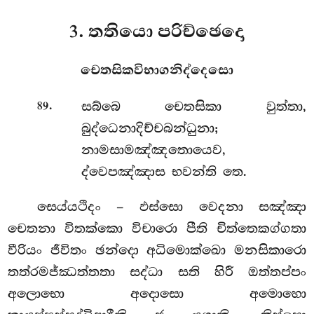
3. තතියො පරිච්ඡෙදො
චෙතසිකවිභාගනිද්දෙසො
.
සබ්බෙ
චෙතසිකා වුත්තා,
89
බුද්ධෙනාදිච්චබන්ධුනා;
නාමසාමඤ්ඤතොයෙව,
ද්වෙපඤ්ඤාස භවන්ති තෙ.
සෙය්යථිදං – ඵස්සො වෙදනා සඤ්ඤා
චෙතනා විතක්කො විචාරො පීති චිත්තෙකග්ගතා
වීරියං ජීවිතං ඡන්දො අධිමොක්ඛො මනසිකාරො
තත්රමජ්ඣත්තතා සද්ධා සති හිරී ඔත්තප්පං
අලොභො අදොසො අමොහො