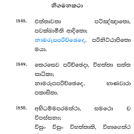
නිගමනකථා
.
එත්තාවතා පටිඤ්ඤාතො,
1848
පවක්ඛාමීති ආදිතො;
නාමරූපපරිච්ඡෙදො,
පරිනිට්ඨාපිතො
මයා.
.
තෙරසෙව පරිච්ඡෙදා, විභත්තා සත්ත
1849
සාධිකා;
නාමරූපපරිච්ඡෙදෙ, භාණවාරා
පකාසිතා.
.
අභිධම්මපරමත්ථා, සමථො ච
1850
විපස්සනා;
විසුං විසුං විභත්තාති, විභාගෙත්ථ