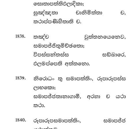
සොතාපත්තිඵලාදිකා;
සුඤ්ඤතා චානිමිත්තා ච,
තථාප්පණිහිතාති ච.
.
තඤ්ච වුත්තනයෙනෙව,
1838
සමාපජ්ජිතුමිච්ඡතො;
විපස්සන්තස්ස සඞ්ඛාරෙ,
ඵලමප්පෙති අත්තනො.
.
නිරොධං තු සමාපත්තිං, රූපාරූපස්ස
1839
ලාභකො;
සමාපජ්ජතානාගාමී, අරහා ච යථා
තථා.
.
රූපාරූපසමාපත්තිං, සමාපජ්ජ
1840