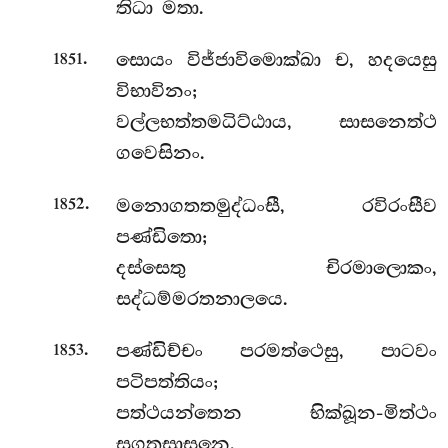
තිධා මතා.
.
සොයං විජ්ජාවිමොක්ඛා ච, හදයෙසු
1851
විභාවිනං;
වල්ලභත්තමධිට්ඨාය, සාසනෙත්ථ
ගවෙසිනං.
.
මනොගතතමුද්ධංසී, රවිරංසීව
1852
පණ්ඩිතො;
දස්සෙතු චිරමාලොකං,
සද්ධම්මරතනාලයෙ.
.
පණ්ඩිච්චං
පරමත්ථෙසු, පාටවං
1853
පටිපත්තියං;
පත්ථයන්තෙන භික්ඛූන-මිත්ථං
සුගතසාසනෙ.