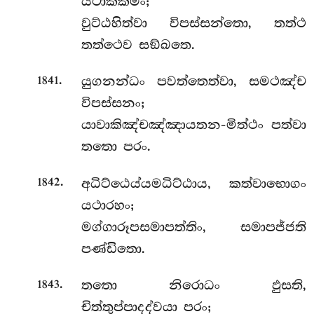
යථාක්කමං;
වුට්ඨහිත්වා විපස්සන්තො, තත්ථ
තත්ථෙව සඞ්ඛතෙ.
.
යුගනන්ධං පවත්තෙත්වා, සමථඤ්ච
1841
විපස්සනං;
යාවාකිඤ්චඤ්ඤායතන-මිත්ථං පත්වා
තතො පරං.
.
අධිට්ඨෙය්යමධිට්ඨාය, කත්වාභොගං
1842
යථාරහං;
මග්ගාරූපසමාපත්තිං, සමාපජ්ජති
පණ්ඩිතො.
.
තතො නිරොධං ඵුසති,
1843
චිත්තුප්පාදද්වයා පරං;