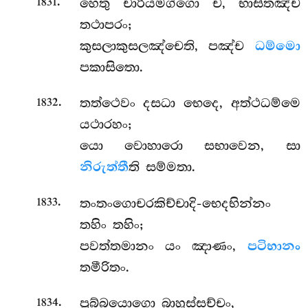
.
හෙතු චාරියමග්ගො ච, භාසිතඤ්ච
1831
තථාපරං;
කුසලාකුසලඤ්චෙති, පඤ්ච
ධම්මො
පකාසිතො.
.
තත්ථෙවං දසධා භෙදෙ, අත්ථධම්මෙ
1832
යථාරහං;
යො වොහාරො සභාවෙන, සා
නිරුත්තී
ති සම්මතා.
.
තංතංගොචරකිච්චාදි-භෙදභින්නං
1833
තහිං තහිං;
පවත්තමානං යං ඤාණං,
පටිභානං
තමීරිතං.
.
පුබ්බයොගො බාහුස්සච්චං,
1834