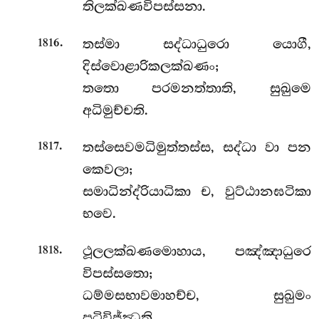
තිලක්ඛණවිපස්සනා.
.
තස්මා සද්ධාධුරො යොගී,
1816
දිස්වොළාරිකලක්ඛණං;
තතො පරමනත්තාති, සුඛුමෙ
අධිමුච්චති.
.
තස්සෙවමධිමුත්තස්ස, සද්ධා වා පන
1817
කෙවලා;
සමාධින්ද්රියාධිකා ච, වුට්ඨානඝටිකා
භවෙ.
.
ථූලලක්ඛණමොහාය, පඤ්ඤාධුරෙ
1818
විපස්සතො;
ධම්මසභාවමාහච්ච, සුඛුමං
පටිවිජ්ඣති.