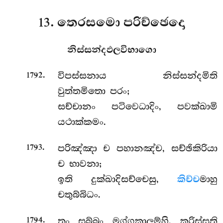
13. තෙරසමො පරිච්ඡෙදො
නිස්සන්දඵලවිභාගො
.
විපස්සනාය
නිස්සන්දමිති
1792
වුත්තමිතො පරං;
සච්චානං පටිවෙධාදිං, පවක්ඛාමි
යථාක්කමං.
.
පරිඤ්ඤා ච පහානඤ්ච, සච්ඡිකිරියා
1793
ච භාවනා;
ඉති දුක්ඛාදිසච්චෙසු,
කිච්ච
මාහු
චතුබ්බිධං.
.
තං සබ්බං මග්ගකාලම්හි, කරිස්සති
1794