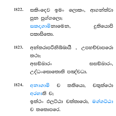
.
සකිංදෙව ඉමං ලොකං, ආගන්ත්වා
1822
පුන පුග්ගලො;
සකදාගාමි
නාමෙන, දුතියොපි
පකාසිතො.
.
අන්තරාපරිනිබ්බායී
, උපහච්චාපරො
1823
තථා;
අසඞ්ඛාරං සසඞ්ඛාරං,
උද්ධංසොතොති පඤ්චධා.
.
අනාගාමී
ච තතියො, චතුත්ථො
1824
අරහා
ති ච;
ඉත්ථං ඵලට්ඨා චත්තාරො,
මග්ගට්ඨා
ච තතොපරෙ.