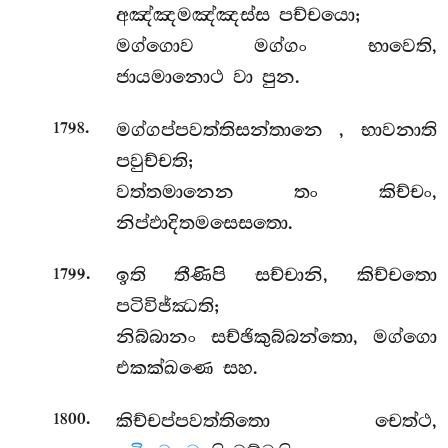
අඤ්ඤමඤ්ඤස්ස පච්චයො;
මග්ගොව මග්ගං භාවෙති,
ජායමානොථ වා පුන.
.
මග්ගප්පවත්තිසන්තානෙ
, භාවනාති
1798
පවුච්චති;
වත්තමානෙන තං කිච්චං,
නිප්ඵාදිතමසෙසතො.
.
ඉති තීණිපි සච්චානි, කිච්චතො
1799
පටිවිජ්ඣති;
නිබ්බානං සච්ඡිකුබ්බන්තො, මග්ගො
එකක්ඛණෙ සහ.
.
කිච්චප්පවත්තිතො චෙත්ථ,
1800