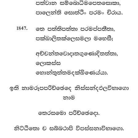
පත්වාන සම්බොධිමපෙතසොකා,
පාලෙන්ති සොත්ථිං පරමං චිරාය.
.
තෙ
පත්තිපත්තා පරමප්පතීතා,
1847
පක්ඛාලිතක්ලෙසමලා මහෙසී;
අච්චන්තවොදාතගුණොදිතත්තා,
ලොකස්ස
හොන්තුත්තමදක්ඛිණෙය්යා.
ඉති නාමරූපපරිච්ඡෙදෙ නිස්සන්දඵලවිභාගො
නාම
තෙරසමො පරිච්ඡෙදො.
නිට්ඨිතො ච සබ්බථාපි විපස්සනාවිභාගො.