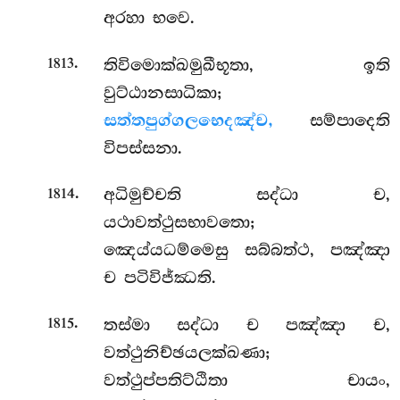
අරහා භවෙ.
.
තිවිමොක්ඛමුඛීභූතා, ඉති
1813
වුට්ඨානසාධිකා;
සත්තපුග්ගලභෙදඤ්ච,
සම්පාදෙති
විපස්සනා.
.
අධිමුච්චති
සද්ධා ච,
1814
යථාවත්ථුසභාවතො;
ඤෙය්යධම්මෙසු සබ්බත්ථ, පඤ්ඤා
ච පටිවිජ්ඣති.
.
තස්මා සද්ධා ච පඤ්ඤා ච,
1815
වත්ථුනිච්ඡයලක්ඛණා;
වත්ථුප්පතිට්ඨිතා චායං,