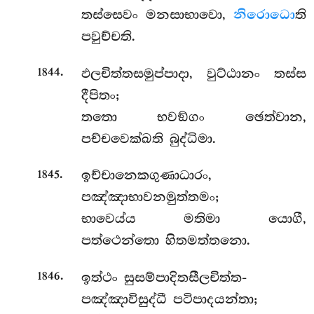
තස්සෙවං මනසාභාවො,
නිරොධො
ති
පවුච්චති.
.
ඵලචිත්තසමුප්පාදා, වුට්ඨානං තස්ස
1844
දීපිතං;
තතො භවඞ්ගං ඡෙත්වාන,
පච්චවෙක්ඛති බුද්ධිමා.
.
ඉච්චානෙකගුණාධාරං,
1845
පඤ්ඤාභාවනමුත්තමං;
භාවෙය්ය මතිමා යොගී,
පත්ථෙන්තො හිතමත්තනො.
.
ඉත්ථං සුසම්පාදිතසීලචිත්ත-
1846
පඤ්ඤාවිසුද්ධී පටිපාදයන්තා;