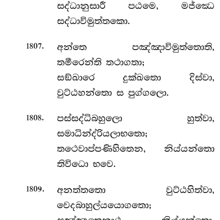
සද්ධානුසාරී පඨමෙ, මජ්ඣෙ
සද්ධාවිමුත්තකො.
.
අන්තෙ පඤ්ඤාවිමුත්තොති,
1807
තමීරෙන්ති තථාගතා;
සඞ්ඛාරෙ දුක්ඛතො දිස්වා,
වුට්ඨහන්තො ස පුග්ගලො.
.
පස්සද්ධිබහුලො හුත්වා,
1808
සමාධින්ද්රියලාභතො;
තථෙවාප්පණිහිතෙන, නිය්යන්තො
තිවිධො භවෙ.
.
අනත්තතො වුට්ඨහිත්වා,
1809
වෙදබාහුල්යයොගතො;