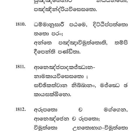
සුඤ්ඤතෙනාථ නිය්යන්තො,
පඤ්ඤින්ද්රියවිසෙසතො.
.
ධම්මානුසාරී පඨමෙ, දිට්ඨිප්පත්තො
1810
තතො පරං;
අන්තෙ පඤ්ඤාවිමුත්තොති, තම්පි
දීපෙන්ති පණ්ඩිතා.
.
ආනෙඤ්ජපාදකජ්ඣාන-
1811
නාමකායවිසෙසතො
;
සච්ඡිකත්වාන නිබ්බානං, මජ්ඣෙ ඡ
කායසක්ඛිනො.
.
අරූපතො ච මග්ගෙන,
1812
ආනෙඤ්ජෙන ච රූපතො;
විමුත්තො උභතොභාග-විමුත්තො