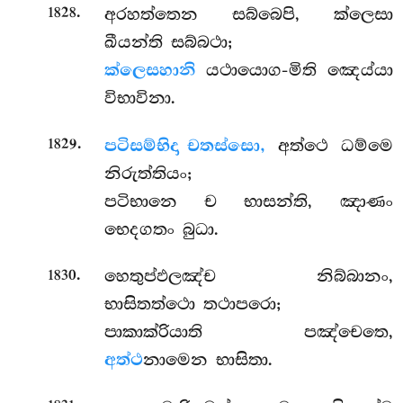
.
අරහත්තෙන සබ්බෙපි, ක්ලෙසා
1828
ඛීයන්ති සබ්බථා;
ක්ලෙසහානි
යථායොග-මිති ඤෙය්යා
විභාවිනා.
.
පටිසම්භිදා චතස්සො,
අත්ථෙ ධම්මෙ
1829
නිරුත්තියං;
පටිභානෙ ච භාසන්ති, ඤාණං
භෙදගතං බුධා.
.
හෙතුප්ඵලඤ්ච නිබ්බානං,
1830
භාසිතත්ථො තථාපරො;
පාකාක්රියාති පඤ්චෙතෙ,
අත්ථ
නාමෙන භාසිතා.