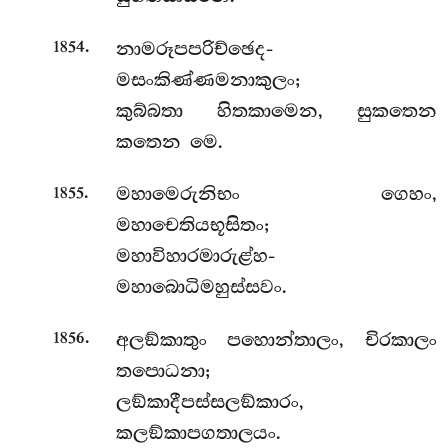
.
නාමරූපපරිච්ඡෙද-
1854
මසංකිණ්ණමනාකුලං;
කුබ්බතා හිතකාමෙන, සුකතෙන
කතෙන මෙ.
.
මහාමෙරුනිභං
ගෙහං,
1855
මහාචෙතියභූසිතං;
මහාවිහාරමාරුළ්හ-
මහාබොධිමහුස්සවං.
.
අලඞ්කාතුං පහොන්තාලං, චිරකාලං
1856
තපොධනා;
ලඞ්කාදීපස්සලඞ්කාරං,
කලඞ්කාපගතාලයං.