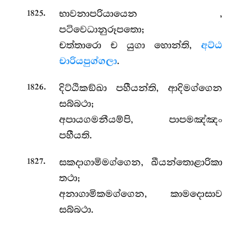
.
භාවනාපරියායෙන
,
1825
පටිවෙධානුරූපතො;
චත්තාරො ච යුගා හොන්ති,
අට්ඨ
චාරියපුග්ගලා
.
.
දිට්ඨිකඞ්ඛා පහීයන්ති, ආදිමග්ගෙන
1826
සබ්බථා;
අපායගමනීයම්පි, පාපමඤ්ඤං
පහීයති.
.
සකදාගාමිමග්ගෙන, ඛීයන්තොළාරිකා
1827
තථා;
අනාගාමිකමග්ගෙන, කාමදොසාව
සබ්බථා.