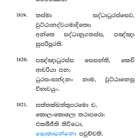
.
තස්මා සද්ධාධුරස්සෙව,
1819
වුට්ඨානද්වයමාදිතො;
අන්තෙ සද්ධානුගතස්ස, පඤ්ඤා
සුපරිපූරති.
.
පඤ්ඤාධුරස්ස සෙසන්ති, කෙචි
1820
ආචරියා පන;
ධුරසංසන්දනං නාම, වුට්ඨානෙසු
විභාවයුං.
.
සත්තක්ඛත්තුපරමො ච,
1821
කොලංකොලො තථාපරො;
එකබීජීති තිවිධො,
සොතාපන්නො
පවුච්චති.