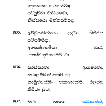
දෙසභාසා තථාගමො;
පරිපුච්ඡා චාධිගමො,
නිස්සයො මිත්තසම්පදා.
.
ඉච්චූපනිස්සයං
ලද්ධා, භිජ්ජති
1835
පටිසම්භිදා;
අසෙක්ඛභූමියං වාථ,
සෙක්ඛභූමියමෙව වා.
.
සරස්සතො
ආගමතො,
1836
තථාලම්බණතොපි ච;
නාමුප්පත්තිං පකාසෙන්ති, ඵලස්ස
තිවිධං බුධා.
.
තිධා තතො
සමාපත්ති,
1837