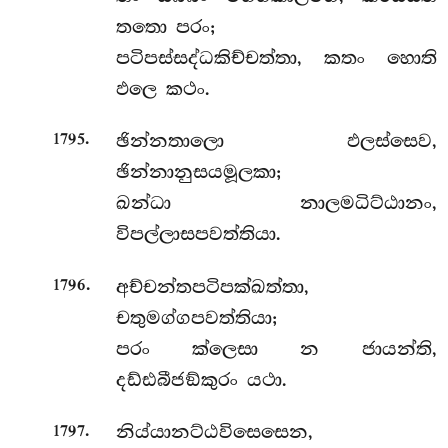
තතො පරං;
පටිපස්සද්ධකිච්චත්තා, කතං හොති
ඵලෙ කථං.
.
ඡින්නතාලො ඵලස්සෙව,
1795
ඡින්නානුසයමූලකා;
ඛන්ධා නාලමධිට්ඨානං,
විපල්ලාසපවත්තියා.
.
අච්චන්තපටිපක්ඛත්තා,
1796
චතුමග්ගපවත්තියා;
පරං ක්ලෙසා න ජායන්ති,
දඩ්ඪබීජඞ්කුරං යථා.
.
නිය්යානට්ඨවිසෙසෙන,
1797