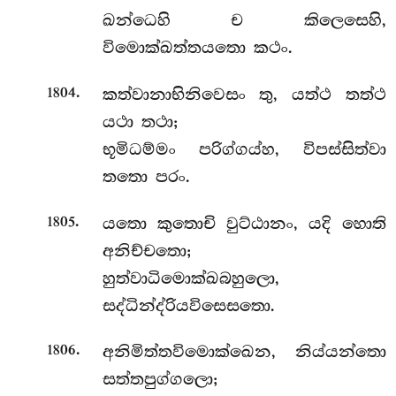
ඛන්ධෙහි ච කිලෙසෙහි,
විමොක්ඛත්තයතො කථං.
.
කත්වානාභිනිවෙසං තු, යත්ථ තත්ථ
1804
යථා තථා;
භූමිධම්මං පරිග්ගය්හ, විපස්සිත්වා
තතො පරං.
.
යතො කුතොචි වුට්ඨානං, යදි හොති
1805
අනිච්චතො;
හුත්වාධිමොක්ඛබහුලො,
සද්ධින්ද්රියවිසෙසතො.
.
අනිමිත්තවිමොක්ඛෙන, නිය්යන්තො
1806
සත්තපුග්ගලො;