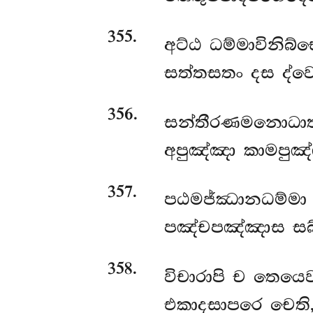
355
.
අට්ඨ ධම්මාවිනිබ්භ
සත්තසතං දස ද්වෙ
356
.
සන්තීරණමනොධාතු
අපුඤ්ඤා කාමපුඤ්
357
.
පඨමජ්ඣානධම්මා 
පඤ්චපඤ්ඤාස සබ්බ
358
.
විචාරාපි ච තෙයෙ
එකාදසාපරෙ චෙති, ඡ