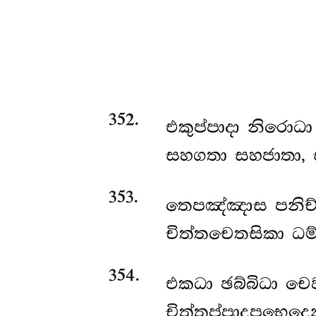
352
.
එකුප්පාදා නිරොධ
සහගතා සහජාතා, ස
353
.
තෙපඤ්ඤාස පනිච්
චිත්තචෙතසිකා ධම්
354
.
එකධා
ඡබ්බිධා චෙ
චිත්තුප්පාදපභෙදෙන