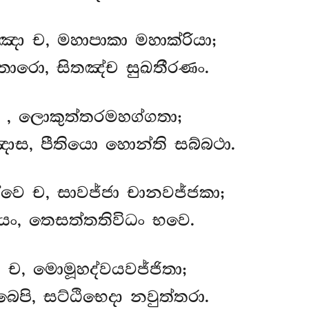
ඤා ච, මහාපාකා මහාක්රියා;
තාරො, සිතඤ්ච සුඛතීරණං.
ා
, ලොකුත්තරමහග්ගතා;
ස, පීතියො හොන්ති සබ්බථා.
්වෙ ච, සාවජ්ජා චානවජ්ජකා;
ියං, තෙසත්තතිවිධං භවෙ.
 ච, මොමූහද්වයවජ්ජිතා;
බෙපි, සට්ඨිභෙදා නවුත්තරා.