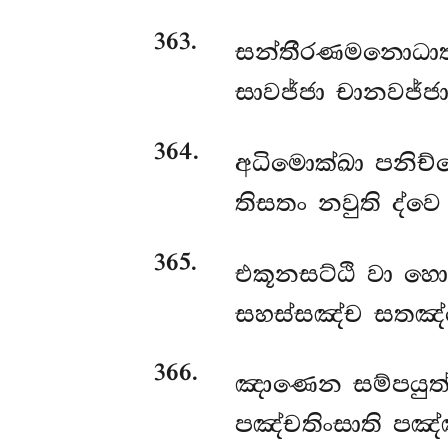
363
.
සන්තීරණමනොධාතු
සාවජ්ජා චානවජ්ජා ච
364
.
අධිමොක්ඛා පනිච්ච
තිසතං නවුති ද්වෙ
365
.
එකූනසට්ඨි වා හොන
සහස්සඤ්ච සතඤ්ච
366
.
ඤාණෙන
සම්පයුත
පඤ්චතිංසාති පඤ්