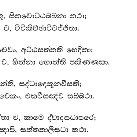
, සිතවොට්ඨබ්බනා තථා;
, විචිකිච්ඡාවිවජ්ජිතා.
ෙවං, අට්ඨසත්තති භෙදිතා;
 ච, භින්නා හොන්ති පකිණ්ණකා.
්ති, සද්ධාදෙකූනවීසති;
ෙකං, එකවීසඤ්ච සබ්බථා.
්තා ච, කාමෙ ද්වාදසධාපරෙ;
ඤාපි, සත්තතාලීසධා කථා.