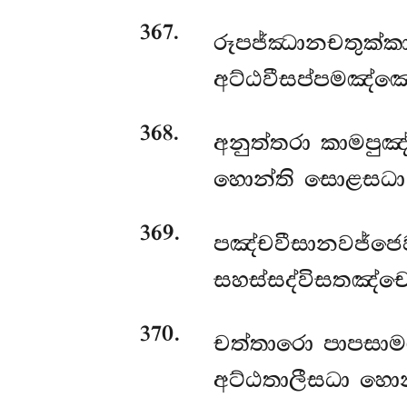
367
.
රූපජ්ඣානචතුක්කා
අට්ඨවීසප්පමඤ්ඤ
368
.
අනුත්තරා කාමපුඤ
හොන්ති සොළසධා භ
369
.
පඤ්චවීසානවජ්ජෙවං
සහස්සද්විසතඤ්චෙ
370
.
චත්තාරො පාපසාමඤ
අට්ඨතාලීසධා හොන්