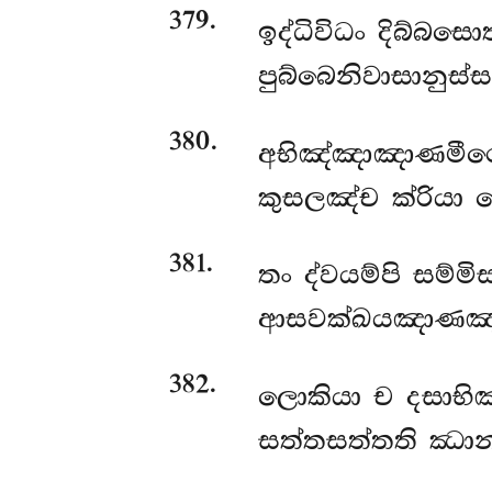
379
.
ඉද්ධිවිධං දිබ්බ
පුබ්බෙනිවාසානුස්ස
380
.
අභිඤ්ඤාඤාණමීරෙ
කුසලඤ්ච ක්රියා චෙ
381
.
තං ද්වයම්පි සම්ම
ආසවක්ඛයඤාණඤ්ච
382
.
ලොකියා ච දසාභිඤ්
සත්තසත්තති ඣානා