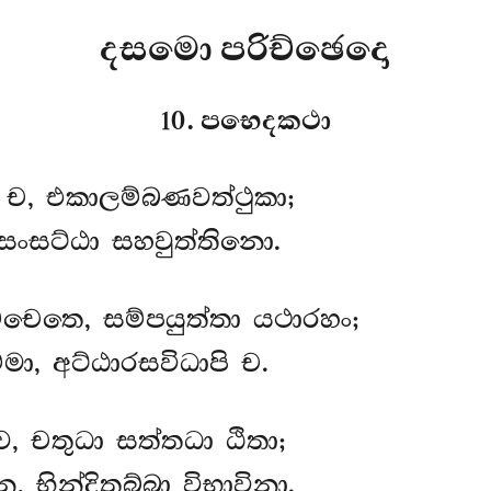
දසමො පරිච්ඡෙදො
10. පභෙදකථා
ා ච, එකාලම්බණවත්ථුකා;
ංසට්ඨා සහවුත්තිනො.
චෙතෙ, සම්පයුත්තා යථාරහං;
මා, අට්ඨාරසවිධාපි ච.
ව, චතුධා සත්තධා ඨිතා;
, භින්දිතබ්බා විභාවිනා.