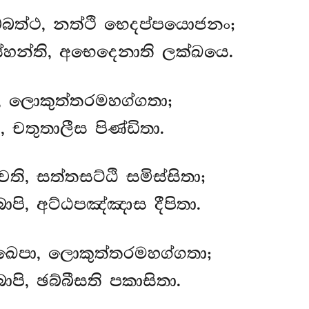
බත්ථ, නත්ථි භෙදප්පයොජනං;
්හන්ති, අභෙදෙනාති ලක්ඛයෙ.
, ලොකුත්තරමහග්ගතා;
චතුතාලීස පිණ්ඩිතා.
ි, සත්තසට්ඨි සමිස්සිතා;
ාපි, අට්ඨපඤ්ඤාස දීපිතා.
ඛෙපා, ලොකුත්තරමහග්ගතා;
පි, ඡබ්බීසති පකාසිතා.