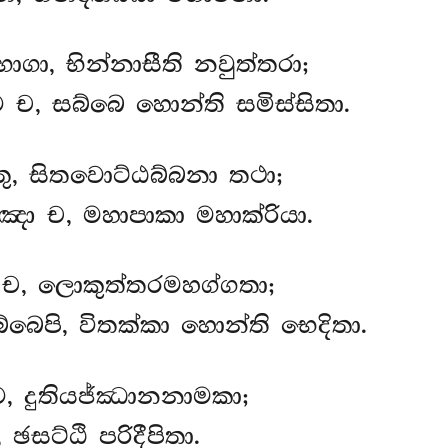
ොගා, භින්නාසීති නවුත්තරා;
 ච, සබ්බෙ හොන්ති සමිස්සිතා.
, සිතවොට්ඨබ්බනා තථා;
ඤා ච, මහාපාකා මහාක්රියා.
ච, ලොකුත්තරමහග්ගතා;
ෙපි, විතක්කා හොන්ති භෙදිතා.
ව, දුතියජ්ඣානනාමකා;
සට්ඨි පරිදීපිතා.