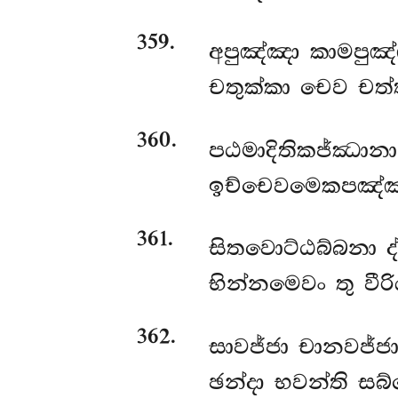
359
.
අපුඤ්ඤා කාමපුඤ්
චතුක්කා චෙව චත්
360
.
පඨමාදිතිකජ්ඣාන
ඉච්චෙවමෙකපඤ්ඤා
361
.
සිතවොට්ඨබ්බනා ද
භින්නමෙවං තු වීර
362
.
සාවජ්ජා චානවජ්ජා
ඡන්දා භවන්ති සබ්