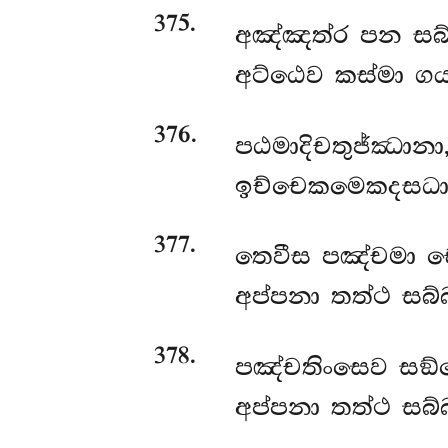
375
.
අඤ්ඤත්ර පන සබ්
අට්ඨෙව කස්මා ගය
376
.
පඨමාදිචතුජ්ඣානා
ඉච්චෙකමෙකදසධා, 
377
.
තෙවීස පඤ්චමා චෙත
අප්පනා තත්ථ සබ්බ
378
.
පඤ්චතිංසෙව
සඞ්
අප්පනා තත්ථ සබ්බා