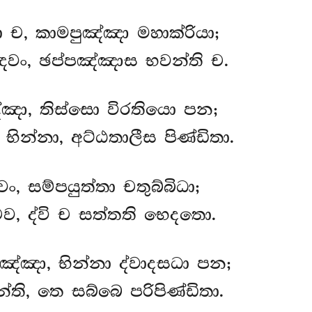
 ච, කාමපුඤ්ඤා මහාක්රියා;
ෙවං, ඡප්පඤ්ඤාස භවන්ති ච.
්ඤා, තිස්සො විරතියො පන;
ින්නා, අට්ඨතාලීස පිණ්ඩිතා.
, සම්පයුත්තා චතුබ්බිධා;
ව, ද්වි ච සත්තති භෙදතො.
්ඤා, භින්නා ද්වාදසධා පන;
ති, තෙ සබ්බෙ පරිපිණ්ඩිතා.