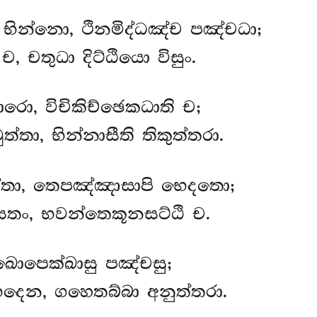
ින්නො, ථිනමිද්ධඤ්ච පඤ්චධා;
ච, චතුධා දිට්ඨියො විසුං.
ාරො, විචිකිච්ඡෙකධාති ච;
ත්තා, භින්නාසීති තිකුත්තරා.
ත්තා, තෙපඤ්ඤාසාපි භෙදතො;
 සතං, භවන්තෙකූනසට්ඨි ච.
ුඛොපෙක්ඛාසු පඤ්චසු;
ෙදෙන, ගහෙතබ්බා අනුත්තරා.