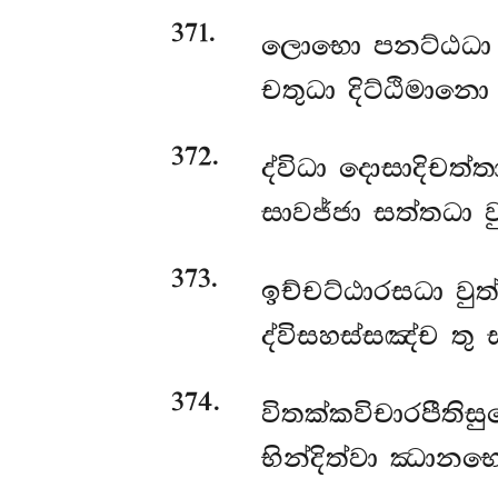
371
.
ලොභො පනට්ඨධා භ
චතුධා දිට්ඨිමානො 
372
.
ද්විධා දොසාදිචත්ත
සාවජ්ජා සත්තධා වු
373
.
ඉච්චට්ඨාරසධා
වු
ද්විසහස්සඤ්ච තු
374
.
විතක්කවිචාරපීතිස
භින්දිත්වා ඣානභ