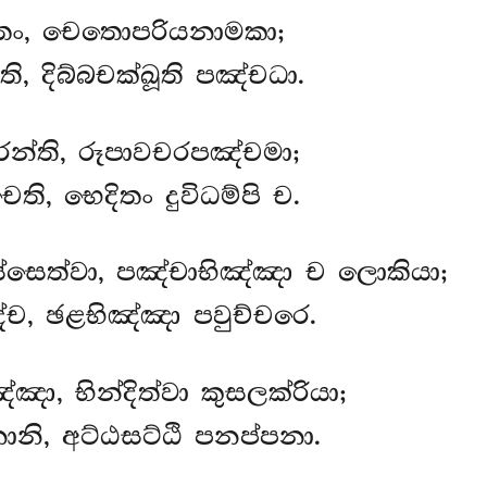
සොතං, චෙතොපරියනාමකා;
ති, දිබ්බචක්ඛූති පඤ්චධා.
න්ති, රූපාවචරපඤ්චමා;
ති, භෙදිතං දුවිධම්පි ච.
ිස්සෙත්වා, පඤ්චාභිඤ්ඤා ච ලොකියා;
, ඡළභිඤ්ඤා පවුච්චරෙ.
ඤා, භින්දිත්වා කුසලක්රියා;
නි, අට්ඨසට්ඨි පනප්පනා.