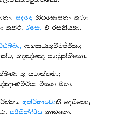
ානං,
සද්දො
නිග්ඝොසනං තථා;
ං තත්ථ,
රසො
ච රසනීයතා.
්ඨබ්බං,
ආපොධාතුවිවජ්ජිතං;
ත්ථ, තදඤ්ඤෙ සහවුත්තිනො.
්ඛණා තු යථාක්කමං;
ඤාණවීථියා විසයා මතා.
්ථිත්තං,
ඉත්ථිභාවො
ති දෙසිතො;
වො,
පුරිසින්ද්රිය
නාමකො.