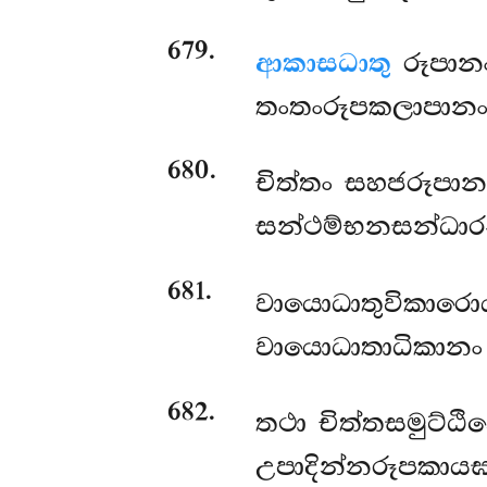
679
.
ආකාසධාතු
රූපානං
තංතංරූපකලාපානං,
680
.
චිත්තං සහජරූපානං
සන්ථම්භනසන්ධා
681
.
වායොධාතුවිකාර
වායොධාතාධිකානං 
682
.
තථා චිත්තසමුට්ඨ
උපාදින්නරූපකායඝ