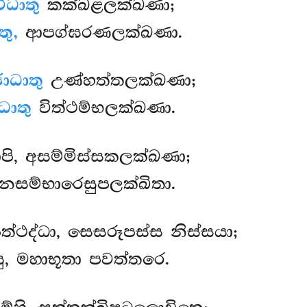
ීධාතු
කක්ඛළලක්ඛණා;
ු,
ආපග්ඝරණලක්ඛණා.
ධාතු
උණ්හත්තලක්ඛණා;
ාතු
විත්ථම්භලක්ඛණා.
තාපි, අසම්මිස්සකලක්ඛණා;
නසම්භාරෙසුපලක්ඛිතා.
ථද්ධා, සෙසරූපස්ස නිස්සයා;
, මහාභූතා පවත්තරෙ.