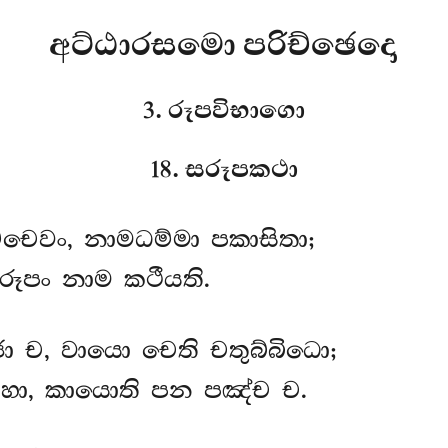
අට්ඨාරසමො පරිච්ඡෙදො
3. රූපවිභාගො
18. සරූපකථා
චෙවං, නාමධම්මා පකාසිතා;
 රූපං නාම කථීයති.
ච, වායො චෙති චතුබ්බිධො;
්හා, කායොති පන පඤ්ච ච.