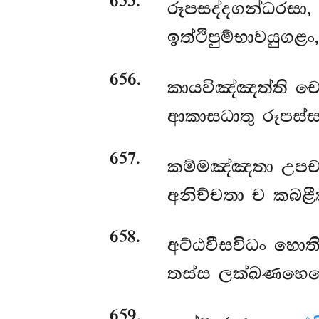
655
.
රූපසද්දගන්ධරසා,
ඉත්ථිපුම්භාවයුගළං
656
.
කායවිඤ්ඤත්ති
චෙ
ආකාසධාතු රූපස්ස,
657
.
කම්මඤ්ඤතා උපච
අනිච්චතා ච කබළී
658
.
අට්ඨවීසවිධං හොත
තස්ස ලක්ඛණභෙදෙ
659
.