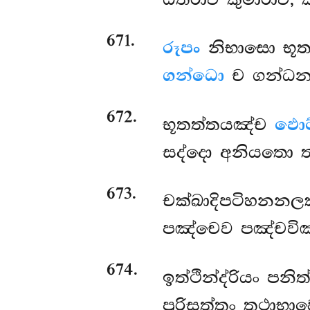
671
.
රූපං
නිභාසො භූත
ගන්ධො
ච ගන්ධන
672
.
භූතත්තයඤ්ච
ඵොට
සද්දො අනියතො ත
673
.
චක්ඛාදිපටිහනනලක
පඤ්චෙව පඤ්චවිඤ්
674
.
ඉත්ථින්ද්රියං පනිත
පුරිසත්තං තථාභා