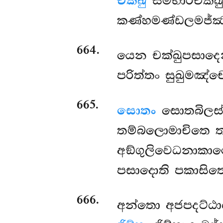
චක්ඛු
සම්භාරචක්ඛු
කණ්හමණ්ඩලමජ්ඣම්
664
.
යෙන චක්ඛුපසාදෙන
පරිත්තං සුඛුමඤ්
665
.
සොතං
සොතබිලස්
තම්බලොමාචිතෙ ත
අඞ්ගුලිවෙධනාකාර
පසාදොති පකාසිත
666
.
අන්තො අජපදට්ඨ