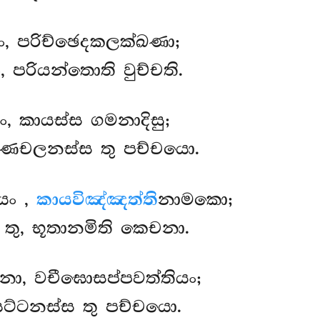
, පරිච්ඡෙදකලක්ඛණා;
 පරියන්තොති වුච්චති.
, කායස්ස ගමනාදිසු;
රණචලනස්ස තු පච්චයො.
ොයං
,
කායවිඤ්ඤත්ති
නාමකො;
තු, භූතානමිති කෙචනා.
ිනො, වචීඝොසප්පවත්තියං;
ට්ටනස්ස තු පච්චයො.