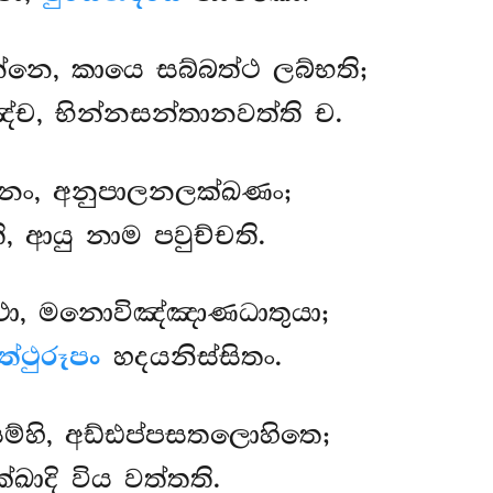
න්නෙ, කායෙ සබ්බත්ථ ලබ්භති;
ච, භින්නසන්තානවත්ති ච.
ානං, අනුපාලනලක්ඛණං;
ි, ආයු නාම පවුච්චති.
ා, මනොවිඤ්ඤාණධාතුයා;
ත්ථුරූපං
හදයනිස්සිතං.
හි, අඩ්ඪප්පසතලොහිතෙ;
්ඛාදි විය වත්තති.