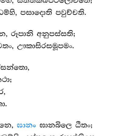
ම්හි, සත්තක්ඛිපටලොචිතෙ;
හි, පසාදොති පවුච්චති.
, රූපානි අනුපස්සති;
චෙතං, ඌකාසිරසමූපමං.
සන්තො,
ථා;
ෙ,
ො.
ානෙ,
ඝානං
ඝානබිලෙ ඨිතං;