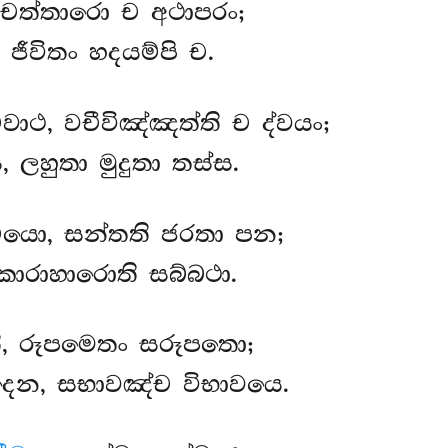
 චත්තාරො ච අථාපරං;
, ජීවිතං හදයම්පි ච.
වාථ, වචීවිඤ්ඤත්ති ච ද්වයං;
 ලහුතා මුදුතා තස්ස.
යො, සන්තති ජරතා පන;
කාරාහාරොති සබ්බථා.
ි, රූපමෙතං සරූපතො;
න, සභාවඤ්ච විභාවයෙ.