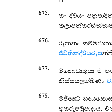
675
.
තං ද්වයං පනුපාදි
කලාපන්තරභින්නඤ්
676
.
රූපානං කම්මජාත
ජීවිතින්ද්රියරූප
න්ත
677
.
මනොධාතුයා ච තථ
නිස්සයලක්ඛණං
ව
678
.
මජ්ඣෙ හදයකොසම්
භූතරූපමුපාදාය, චක