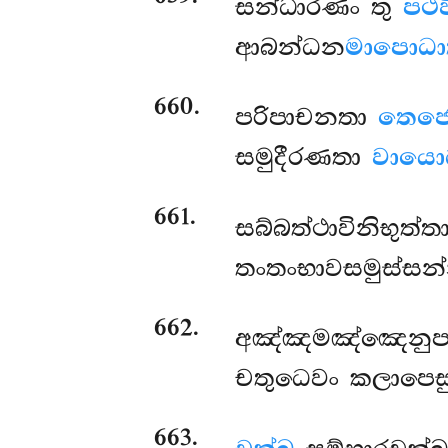
සන්ධාරණං තු
පථව
ආබන්ධන
මාපොධාත
660
.
පරිපාචනතා
තෙජො
සමුදීරණතා
වායොධ
661
.
සබ්බත්ථාවිනිභුත්
තංතංභාවසමුස්සන්
662
.
අඤ්ඤමඤ්ඤෙනුපත්
චතුධෙවං කලාපෙසු
663
.