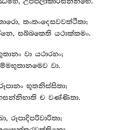
ඣම්හි, උප්පලාකාරසන්නිභෙ.
ාරො, තංතංදෙසවවත්ථිතා;
්නෙ, සබ්බකෙති යථාක්කමං.
හභූතානං
වා යථාරහං;
කම්මභූතානමෙව වා.
ූපානං භූතනිස්සිතා;
සන්නිභාති ච වණ්ණිතා.
ා, රූපාදිපරිවාරිතා;
 කලාපන්තරවුත්තිනො.