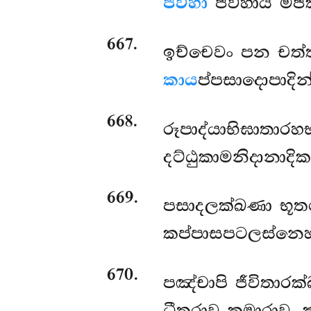
ජිව්හා
ජිව්හාය මජ්
667
.
ඉච්චෙවං
පන චත්ත
කාය
ප්පසාදොපාදින
668
.
රූපාද්යාභිඝාතාර
දට්ඨුකාමනිදානාදි
669
.
පසාදලක්ඛණා භූතර
කප්පාසපටලස්නෙහ
670
.
පඤ්චාපි ජීවිතාරක්ඛ
ධීතරාව කුමාරාව,