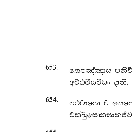
653
.
තෙපඤ්ඤාස පනිච්
අට්ඨවීසවිධං දානි,
654
.
පථවාපො ච තෙජො 
චක්ඛුසොතඝානජිව