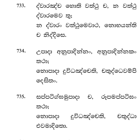
.
ද්වාරඤ්ච හොති වත්ථු ච, න වත්ථු
733
ද්වාරමෙව තු;
න ද්වාරං වත්ථුමෙවාථ, නොභයන්ති
ච නිද්දිසෙ.
.
උපාදා
අනුපාදින්නං, අනුපාදින්නකං
734
තථා;
නොපාදා දුවිධඤ්චෙති, චතුද්ධෙවම්පි
දෙසිතං.
.
සප්පටිග්ඝමුපාදා ච, රූපමප්පටිඝං
735
තථා;
නොපාදා දුවිධඤ්චෙති, චතුද්ධා
එවමාදිතො.