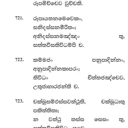
රූපමිච්චෙව වුච්චති.
.
රූපායතනමෙවෙකං,
721
සනිදස්සනමීරිතං;
අනිදස්සනමඤ්ඤං තු,
සත්තවීසතිවිධම්පි ච.
.
කම්මජං
පනුපාදින්නං,
722
අනුපාදින්නකාපරං;
තිවිධං චිත්තජඤ්චෙව,
උතුජාහාරජන්ති ච.
.
චක්ඛුසම්ඵස්සවත්ථූති, චක්ඛුධාතු
723
පකිත්තිතා;
න වත්ථු තස්ස සෙසං තු,