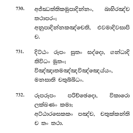
.
අජ්ඣත්තිකමුපාදින්නං, බාහිරඤ්ච
730
තථාපරං;
අනුපාදින්නකඤ්චෙති, එවමාදිවසාපි
ච.
.
දිට්ඨං රූපං සුතං සද්දො, ගන්ධාදි
731
තිවිධං මුතං;
විඤ්ඤාතමඤ්ඤවිඤ්ඤෙය්යං,
මනසාති චතුබ්බිධං.
.
රූපරූපං පරිච්ඡෙදො, විකාරො
732
ලක්ඛණං කමා;
අට්ඨාරසෙකකං පඤ්ච, චතුක්කන්ති
ච තං තථා.