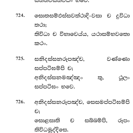
සත්තවීසතිවිධං භවෙ.
.
සොතසම්ඵස්සවත්ථාදි-වසා ච දුවිධා
724
තථා;
තිවිධා ච විභාවෙය්ය, යථාසම්භවතො
කථං.
.
සනිදස්සනරූපඤ්ච, වණ්ණො
725
සප්පටිඝම්පි ච;
අනිදස්සනමඤ්ඤං තු, ථූලං
සප්පටිඝං භවෙ.
.
අනිදස්සනරූපඤ්ච, සෙසමප්පටිඝම්පි
726
ච;
සොළසාති ච සබ්බම්පි, රූපං
තිවිධමුද්දිසෙ.