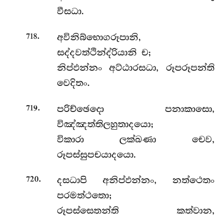
වීසධා.
.
අවිනිබ්භොගරූපානි,
718
සද්දවත්ථින්ද්රියානි ච;
නිප්ඵන්නං අට්ඨාරසධා, රූපරූපන්ති
වෙදිතං.
.
පරිච්ඡෙදො පනාකාසො,
719
විඤ්ඤත්තිලහුතාදයො;
විකාරා ලක්ඛණා චෙව,
රූපස්සුපචයාදයො.
.
දසධාපි අනිප්ඵන්නං, නත්ථෙතං
720
පරමත්ථතො;
රූපස්සෙතන්ති කත්වාන,