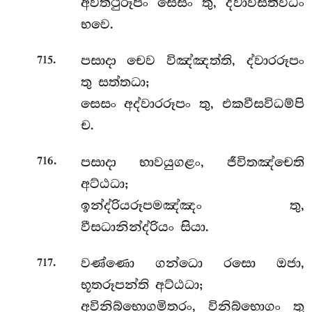
අවත්ථුරූපං සෙසං තු, ද්වාවීසතිවිධං
භවෙ.
.
පසාදා
චෙව විඤ්ඤත්ති, ද්වාරරූපං
715
තු සත්තධා;
සෙසං අද්වාරරූපං තු, එකවීසවිධම්පි
ච.
.
පසාදා භාවයුගළං, ජීවිතඤ්චෙති
716
අට්ඨධා;
ඉන්ද්රියරූපමඤ්ඤං තු,
වීසධානින්ද්රියං සියා.
.
වණ්ණො ගන්ධො රසො ඔජා,
717
භූතරූපන්ති අට්ඨධා;
අවිනිබ්භොගමිතරං, විනිබ්භොගං තු