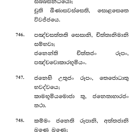
සබ්බසන්ධියො;
චුති ඛීණාසවස්සෙති, සොළසෙතෙ
විවජ්ජයෙ.
.
පඤ්චසත්තති
සෙසානි, චිත්තානිමානි
746
සම්භවා;
ජනෙන්ති චිත්තජං රූපං,
පඤ්චවොකාරභූමියං.
.
ජනෙභි උතුජං රූපං, තෙජොධාතු
747
භවද්වයෙ;
කාමභූමියමොජා තු, ජනෙතාහාරජං
තථා.
.
කම්මං ජනෙති රූපානි, අත්තජානි
748
ඛණෙ ඛණෙ;