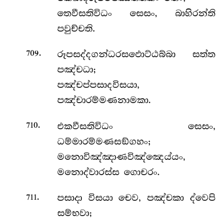
තෙවීසතිවිධං සෙසං, බාහිරන්ති
පවුච්චති.
.
රූපසද්දගන්ධරසඵොට්ඨබ්බා සත්ත
709
පඤ්චධා;
පඤ්චප්පසාදවිසයා,
පඤ්චාරම්මණනාමකා.
.
එකවීසතිවිධං
සෙසං,
710
ධම්මාරම්මණසඞ්ගහං;
මනොවිඤ්ඤාණවිඤ්ඤෙය්යං,
මනොද්වාරස්ස ගොචරං.
.
පසාදා විසයා චෙව, පඤ්චකා ද්වෙපි
711
සම්භවා;