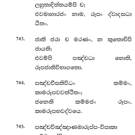
ලහුතාදිත්තයම්පි ච;
එවමාහාරජං නාම, රූපං ද්වාදසධා
ඨිතං.
.
ජාති ජරා ච මරණං, න කුතොචිපි
743
ජායති;
එවම්පි පඤ්චධා හොති,
රූපජාතිවිභාගතො.
.
පඤ්චවීසතිවිධං කම්මං,
744
කාමරූපවවත්ථිතං;
ජනෙති කම්මජං රූපං,
කාමරූපභවද්වයෙ.
.
පඤ්චවිඤ්ඤාණමාරුප්ප-විපාකා
745