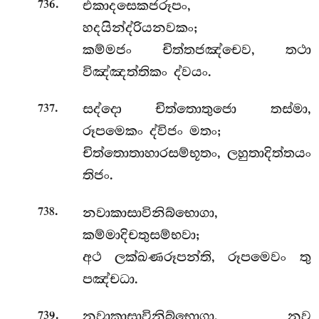
.
එකාදසෙකජරූපං,
736
හදයින්ද්රියනවකං;
කම්මජං චිත්තජඤ්චෙව, තථා
විඤ්ඤත්තිකං ද්වයං.
.
සද්දො චිත්තොතුජො තස්මා,
737
රූපමෙකං ද්විජං මතං;
චිත්තොතාහාරසම්භූතං, ලහුතාදිත්තයං
තිජං.
.
නවාකාසාවිනිබ්භොගා,
738
කම්මාදිචතුසම්භවා;
අථ ලක්ඛණරූපන්ති, රූපමෙවං තු
පඤ්චධා.
.
නවාකාසාවිනිබ්භොගා, නව
739