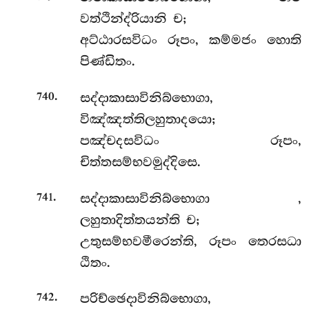
වත්ථින්ද්රියානි ච;
අට්ඨාරසවිධං රූපං, කම්මජං හොති
පිණ්ඩිතං.
.
සද්දාකාසාවිනිබ්භොගා,
740
විඤ්ඤත්තිලහුතාදයො;
පඤ්චදසවිධං රූපං,
චිත්තසම්භවමුද්දිසෙ.
.
සද්දාකාසාවිනිබ්භොගා
,
741
ලහුතාදිත්තයන්ති ච;
උතුසම්භවමීරෙන්ති, රූපං තෙරසධා
ඨිතං.
.
පරිච්ඡෙදාවිනිබ්භොගා,
742