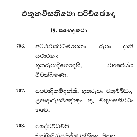
එකූනවීසතිමො පරිච්ඡෙදො
19. පභෙදකථා
.
අට්ඨවීසවිධම්පෙතං, රූපං දානි
706
යථාරහං;
භූතරූපාදිභෙදෙහි, විභජෙය්ය
විචක්ඛණො.
.
පථවාදිකමිදන්ති, භූතරූපං චතුබ්බිධං;
707
උපාදාරූපමඤ්ඤං තු, චතුවීසතිවිධං
භවෙ.
.
පඤ්චවිධම්පි
708
චක්ඛාදිරූපමජ්ඣත්තිකං මතං;