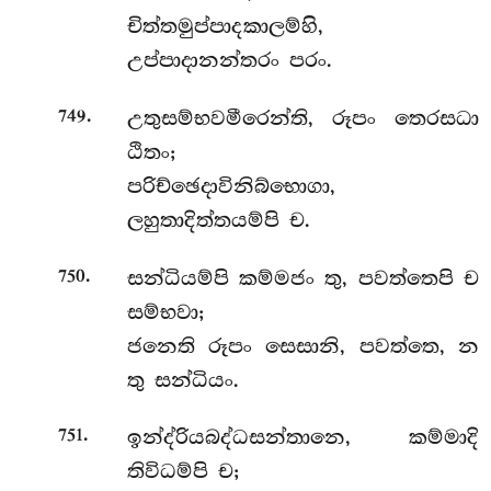
චිත්තමුප්පාදකාලම්හි,
උප්පාදානන්තරං පරං.
.
උතුසම්භවමීරෙන්ති, රූපං තෙරසධා
749
ඨිතං;
පරිච්ඡෙදාවිනිබ්භොගා,
ලහුතාදිත්තයම්පි ච.
.
සන්ධියම්පි කම්මජං තු, පවත්තෙපි ච
750
සම්භවා;
ජනෙති රූපං සෙසානි, පවත්තෙ, න
තු සන්ධියං.
.
ඉන්ද්රියබද්ධසන්තානෙ, කම්මාදි
751
තිවිධම්පි ච;