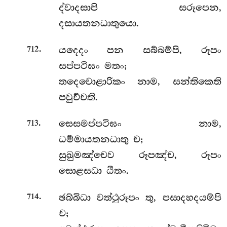
ද්වාදසාපි සරූපෙන,
දසායතනධාතුයො.
.
යදෙදං පන සබ්බම්පි, රූපං
712
සප්පටිඝං මතං;
තදෙවොළාරිකං නාම, සන්තිකෙති
පවුච්චති.
.
සෙසමප්පටිඝං නාම,
713
ධම්මායතනධාතු ච;
සුඛුමඤ්චෙව රූපඤ්ච, රූපං
සොළසධා ඨිතං.
.
ඡබ්බිධා වත්ථුරූපං තු, පසාදහදයම්පි
714
ච;