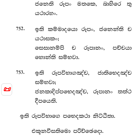
ජනෙති රූපං මතකෙ, බාහිරෙ තු
යථාරහං.
.
ඉති කම්මාදයො රූපං, ජනෙන්ති ච
752
යථාසකං;
සෙසානම්පි ච රූපානං, පච්චයා
හොන්ති සම්භවා.
.
ඉති
රූපවිභාගඤ්ච, ජාතිභෙදඤ්ච
753
සම්භවා;
📜
ජනකාදිප්පභෙදඤ්ච, රූපානං තත්ථ
දීපයෙති.
ඉති රූපවිභාගෙ පභෙදකථා නිට්ඨිතා.
එකූනවීසතිමො පරිච්ඡෙදො.