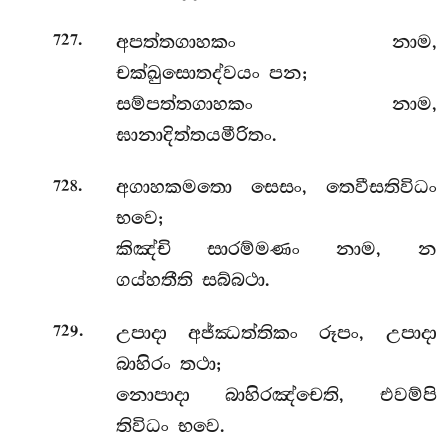
.
අපත්තගාහකං නාම,
727
චක්ඛුසොතද්වයං පන;
සම්පත්තගාහකං නාම,
ඝානාදිත්තයමීරිතං.
.
අගාහකමතො
සෙසං, තෙවීසතිවිධං
728
භවෙ;
කිඤ්චි සාරම්මණං නාම, න
ගය්හතීති සබ්බථා.
.
උපාදා අජ්ඣත්තිකං රූපං, උපාදා
729
බාහිරං තථා;
නොපාදා බාහිරඤ්චෙති, එවම්පි
තිවිධං භවෙ.