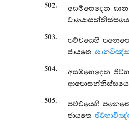
502
.
අසම්භෙදෙන
ඝාන
වායොසන්නිස්සයෙ
503
.
පච්චයෙහි පනෙතෙහ
ජායතෙ
ඝානවිඤ්ඤ
504
.
අසම්භෙදෙන ජිව්
ආපොසන්නිස්සයෙන
505
.
පච්චයෙහි පනෙතෙහ
ජායතෙ
ජිව්හාවිඤ