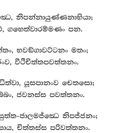
ෙ, නිපන්නායුණ්ණනාභියා;
ථ, ගහෙත්වාරම්මණං පන.
ත්තං, භවඞ්ගාවට්ටනං මතං;
රංව, වීථිචිත්තපවත්තනං.
ඣිත්වා, යූසපානංව චෙතසො;
්බං, ජවනස්ස පවත්තනං.
සුත්ත-ජාලමජ්ඣෙ නිපජ්ජනං;
සාය, චිත්තස්ස පරිවත්තනං.