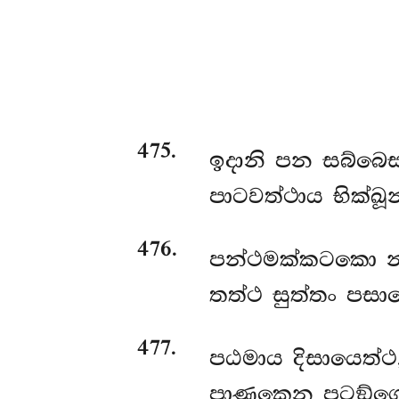
475
.
ඉදානි
පන සබ්බෙස
පාටවත්ථාය භික්ඛූ
476
.
පන්ථමක්කටකො නා
තත්ථ සුත්තං පසාර
477
.
පඨමාය දිසායෙත්ථ
පාණකෙන පටඞ්ගෙන