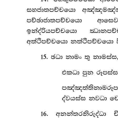
සහජාතපච්චයො අඤ්ඤමඤ්ඤ
පච්ඡාජාතපච්චයො ආසෙ
ඉන්ද්රියපච්චයො ඣානපච
අත්ථිපච්චයො නත්ථිපච්චයො
15
. ඡධා නාමං තු නාමස්ස
එකධා පුන රූපස්ස
පඤ්ඤත්තිනාමරූපාන
ද්වයස්ස නවධා චෙත
16
. අනන්තරනිරුද්ධා ච