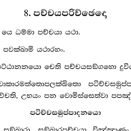
8. පච්චයපරිච්ඡෙදො
 යෙ ධම්මා පච්චයා යථා.
, පවක්ඛාමි යථාරහං.
 පට්ඨානනයො චෙති පච්චයසඞ්ගහො දුවි
ාවාකාරමත්තොපලක්ඛිතො පටිච්චසම
ුච්චති, උභයං පන වොමිස්සෙත්වා පපඤ්
පටිච්චසමුප්පාදනයො
ා සඞ්ඛාරා, සඞ්ඛාරපච්චයා විඤ්ඤාණ