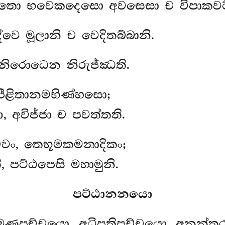
ාතො භවෙකදෙසො අවසෙසා ච විපාකවට්ටන
වෙ මූලානි ච වෙදිතබ්බානි.
 නිරොධෙන නිරුජ්ඣති.
පීළිතානමභිණ්හසො;
, අවිජ්ජා ච පවත්තති.
ෙවං, තෙභූමකමනාදිකං;
, පට්ඨපෙසි මහාමුනි.
පට්ඨානනයො
්මණපච්චයො අධිපතිපච්චයො අනන්