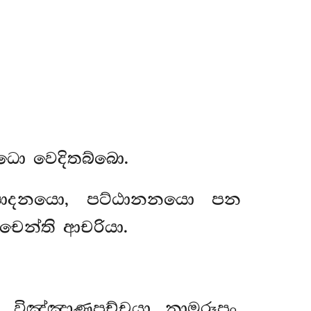
ධො වෙදිතබ්බො.
ුප්පාදනයො, පට්ඨානනයො පන
චෙන්ති ආචරියා.
ං, විඤ්ඤාණපච්චයා නාමරූපං,