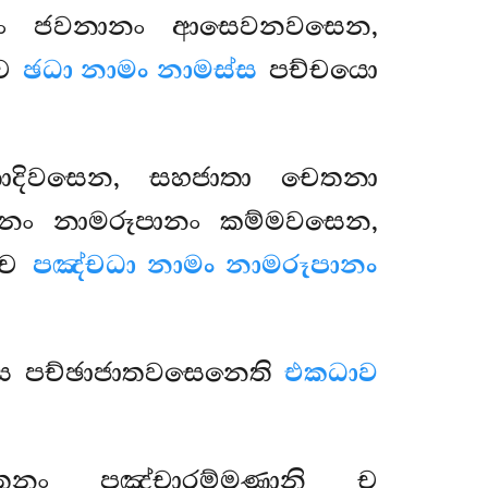
මානං ජවනානං ආසෙවනවසෙන,
 ච
ඡධා නාමං නාමස්ස
පච්චයො
තාදිවසෙන, සහජාතා චෙතනා
තානං නාමරූපානං කම්මවසෙන,
ච
පඤ්චධා නාමං නාමරූපානං
ස්ස පච්ඡාජාතවසෙනෙති
එකධාව
තූනං පඤ්චාරම්මණානි ච