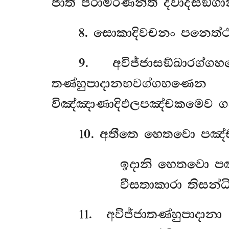
ජාති ජරාමරණන්ති ද්වාදසඞ්ගාන
8
. සොකාදිවචනං පනෙත්ථ
9
. අවිජ්ජාසඞ්ඛාරග
තණ්හුපාදානභවග්ගහණ
විඤ්ඤාණාදිඵලපඤ්චකමෙව ගහ
10
. අතීතෙ හෙතවො පඤ්ච
ඉදානි හෙතවො පඤ
වීසතාකාරා තිසන්ධ
11
. අවිජ්ජාතණ්හුපාද