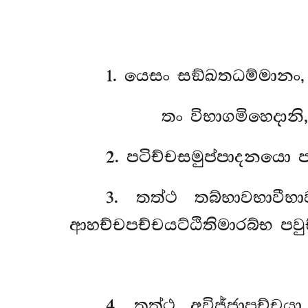
1
. යෙසං සඞ්ඛතධම්මානං,
තං විභාගමිහෙදානි
2
. පටිච්චසමුප්පාදනයො
3
. තත්ථ තබ්භාවභාවීභ
ආහච්චපච්චයට්ඨිතිමාරබ්භ පව
4
. තත්ථ අවිජ්ජාපච්චය