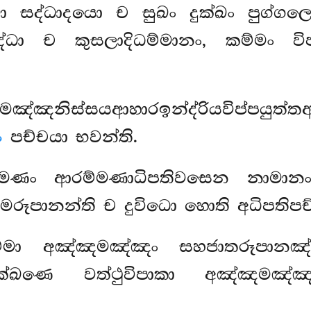
ා සද්ධාදයො ච සුඛං දුක්ඛං පුග
්ධා ච කුසලාදිධම්මානං, කම්මං ව
ඤ්ඤනිස්සයආහාරඉන්ද්රියවිප්පයුත්ත
ං
පච්චයා භවන්ති.
්මණං ආරම්මණාධිපතිවසෙන නාමානං, 
ූපානන්ති ච දුවිධො හොති අධිපතිප
ම්මා
අඤ්ඤමඤ්ඤං සහජාතරූපානඤ්
්ධික්ඛණෙ වත්ථුවිපාකා අඤ්ඤම