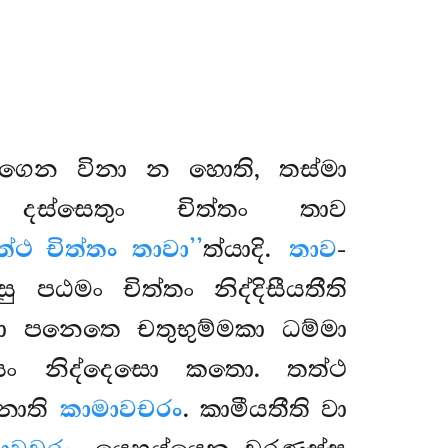
භාගෙන විනා න හොති, තස්මා
ං දස්සෙතුං චිත්තං තාව
ත්ථ චිත්තං තාවා’’
ත්යාදි.
තාව
-
 පඨමං චිත්තං නිද්දිසීයතීති
මා පනෙතෙ චතුභුම්මකා ධම්මා
තෙසං නිද්දෙසො කතො. තත්ථ
නාති
කාමාවචරං
. කාමීයතීති වා