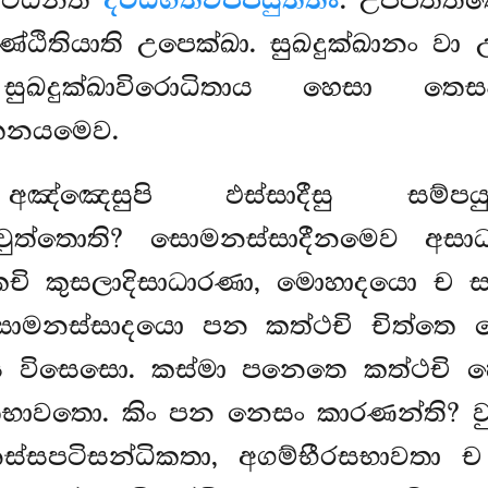
සට්ඨන්ති
දිට්ඨිගතවිප්පයුත්තං
. උපපත්ති
ිතියාති උපෙක්ඛා. සුඛදුක්ඛානං වා උ
සුඛදුක්ඛාවිරොධිතාය හෙසා තෙස
්තනයමෙව.
ඤෙසුපි ඵස්සාදීසු සම්පයුත්
ුත්තොති? සොමනස්සාදීනමෙව අසා
ෙචි කුසලාදිසාධාරණා, මොහාදයො ච 
 සොමනස්සාදයො පන කත්ථචි චිත්තෙ හ
විසෙසො. කස්මා පනෙතෙ කත්ථචි හො
ිතභාවතො. කිං පන නෙසං කාරණන්ති? 
නස්සපටිසන්ධිකතා, අගම්භීරසභාවත