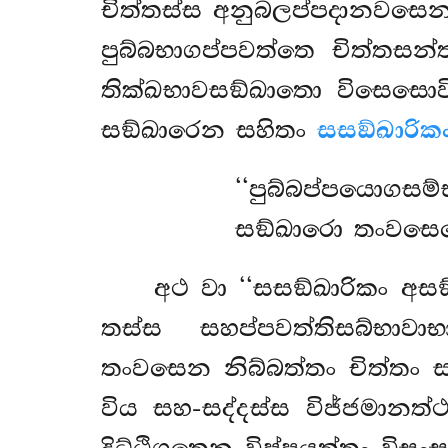
චිත්තස්ස අනුබලප්පදානවස
පුබ්බභාගප්පවත්තෙ චිත්තසන
තික්ඛභාවසඞ්ඛාතො විසෙසොව
සඞ්ඛාරෙන සහිතං
සසඞ්ඛාරික
‘‘පුබ්බප්පයොගසම්
සඞ්ඛාරො තංවසෙනෙ
අථ වා ‘‘සසඞ්ඛාරිකං අස
තස්ස සහප්පවත්තිසබ්භාවා
තංවසෙන නිබ්බත්තං චිත්තං 
විය සහ-සද්දස්ස විජ්ජමාන