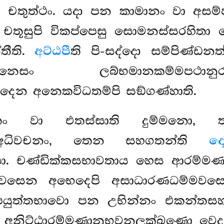
ා චතුත්ථං. යදා පන කාමානං වා අසම
ූසුපි විකප්පෙසු සොමනස්සරහිතා හො
තීති.
අට්ඨපී
ති පි-සද්දො සම්පිණ්
නෙසං ලබ්භමානකම්මපථානු
දෙන අනෙකවිධතම්පි සඞ්ගණ්හාති.
ං වා එතස්සාති දුම්මනො, ත
ං අධිවචනං, තෙන
සහගතන්ති
ද
 චණ්ඩික්කසභාවතාය හෙස ආරම්මණං
වසෙන අභෙදෙපි අසාධාරණධම්මවසෙන
යුත්තභාවො පන උභින්නං එකන්තසහච
්ථ අනිට්ඨාරම්මණානුභවනලක්ඛණො වෙ