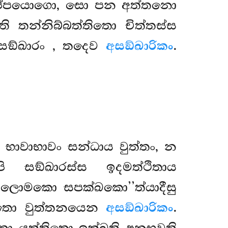
්බප්පයොගො, සො පන අත්තනො
ි තන්නිබ්බත්තිතො චිත්තස්ස
සඞ්ඛාරං
, තදෙව
අසඞ්ඛාරිකං
.
 භාවාභාවං සන්ධාය වුත්තං, න
පි සඞ්ඛාරස්ස ඉදමත්ථිතාය
ලොමකො සපක්ඛකො’’ත්යාදීසු
භාවතො වුත්තනයෙන
අසඞ්ඛාරිකං
.