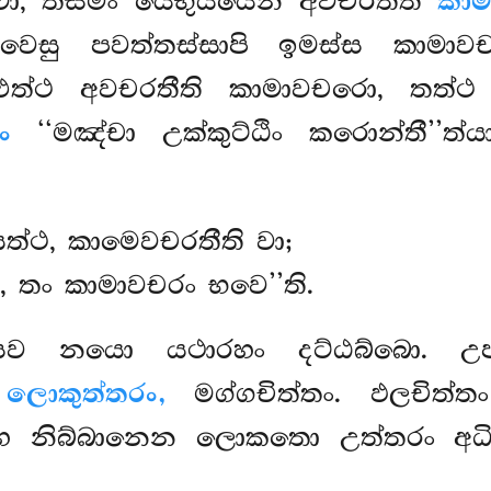
, තස්මිං යෙභුය්යෙන අවචරතීති
කාම
ූපභවෙසු පවත්තස්සාපි ඉමස්ස කාම
ථ අවචරතීති කාමාවචරො, තත්ථ පවත
ං
‘‘මඤ්චා උක්කුට්ඨිං කරොන්තී’’ත්යා
ත්ථ, කාමෙවචරතීති වා;
, තං කාමාවචරං භවෙ’’ති.
සෙව නයො යථාරහං දට්ඨබ්බො. උප
ි
ලොකුත්තරං,
මග්ගචිත්තං. ඵලචිත්
සහ නිබ්බානෙන ලොකතො උත්තරං අධි