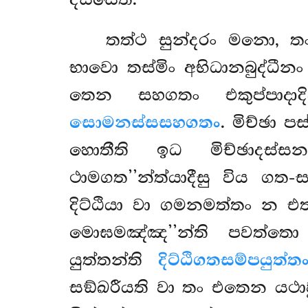
දස්සෙති.
තත්ථ සුන්දරං මනො, තං
භාවො තස්මිං අභිධානබුද්ධී
තෙන සහගතං එකුප්පාදාද
සොමනස්සසහගතං
. මිච්ඡා 
හොතීති ඉධ මිච්ඡාදස්සනමෙ
ථාමගත’’න්ත්යාදීසු විය ගත-ස
දිට්ඨියා වා ගමනමත්තං න එත
මොඝමඤ්ඤ’’න්ති පවත්තො අ
යුත්තන්ති
දිට්ඨිගතසම්පයුත්ත
සඞ්ඛරීයති වා තං එතෙන යථා