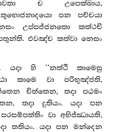
ීරසභාවතා ච උපෙක්ඛාය,
බලවඋතුභොජනාදයො පන පච්චයා
නෙසං උප්පජ්ජනතො කත්ථචි
තුන්ති. එවඤ්ච කත්වා නෙසං
. යදා හි ‘‘නත්ථි කාමෙසු
ට්ඨො කාමෙ වා පරිභුඤ්ජති,
ාහිතෙන චිත්තෙන, තදා පඨමං
්තෙන, තදා දුතියං. යදා පන
 පරසම්පත්තිං වා අභිජ්ඣායති,
තදා තතියං. යදා පන මන්දෙන