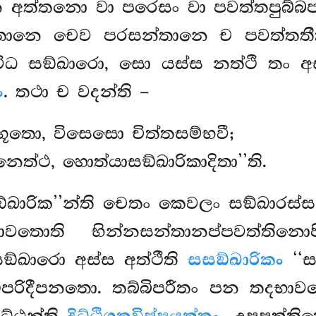
ෙන අත්තනො වා පරෙසං වා පවත්තපුබ
්තානෙ චෙව පරසන්තානෙ ච පවත්තතීත
ිධ සඞ්ඛාරො, සො යස්ස නත්ථි තං අ
ං
. තථා ච වදන්ති –
භූතො, විසෙසො චිත්තසම්භවී;
ත්ථ, හොත්යාසඞ්ඛාරිකාදිතා’’ති.
ඞ්ඛාරික’’න්ති චෙතං කෙවලං සඞ්ඛාරස්ස
භාවතොති භින්නසන්තානප්පවත්තිනො
සඞ්ඛාරො අස්ස අත්ථීති
සසඞ්ඛාරිකං
‘‘ස
ත්ථපරිදීපනතො. තබ්බිපරීතං පන තද