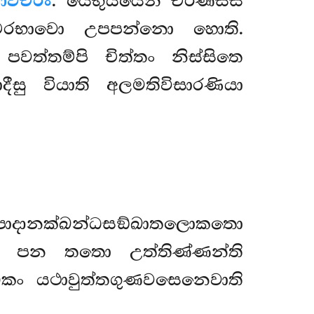
ාවචරං
. යෙභුය්යෙන චරණස්ස
ාවචරභාවො උපපන්නො හොති.
්තම්පි චිත්තං නිස්සිතෙ
දීසු වියාති අලමතිවිසාරණියා
ාදානක්ඛන්ධසඞ්ඛාතලොකතො
තං පන තතො උත්තිණ්ණන්ති
කං යථාවුත්තගුණවසෙනෙවාති