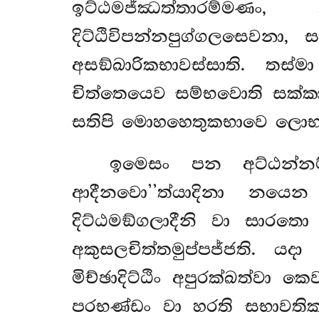
ඉට්ඨමජ්ඣත්තාරම්මණං,
දිට්ඨිවිපන්නපුග්ගලසෙවනා
අසඞ්ඛාරිකභාවස්සාති. ත
චිත්තෙයෙව සම්භවොති සක්ක
සතිපි මොහහෙතුකභාවෙ ලො
ඉමෙසං පන අට්ඨන්නම්
ආදීනවො’’ත්යාදිනා නයෙන ම
දිට්ඨමඞ්ගලාදීනි වා සාරත
අකුසලචිත්තමුප්පජ්ජති. ය
මිච්ඡාදිට්ඨිං අපුරක්ඛත්වා 
පරභණ්ඩං වා හරති සභාවතික