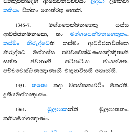
චිත්තුප්පාදෙහි ආසෙවනපච්චයං
ලද්ධා
ලභිත්වා
තතියං
චිත්තං ගොත්රභු හොති.
. මග්ගපෙක්ඛනහෙතු යස්ස
1345-7
ආවජ්ජනමනසො, තං
මග්ගපෙක්ඛනහෙතුකං
.
තස්මිං නිරුද්ධෙ
ති තස්මිං ආවජ්ජනචිත්තෙ
නිරුද්ධෙ මග්ගස්ස පච්චවෙක්ඛණසඤ්ඤිතානි
සත්ත ජවනානි පටිපාටියා ජායන්තෙ.
පච්චවෙක්ඛණඤාණානි එකූනවීසති හොන්ති.
.
තතො
තදා විපස්සනාවීථිං ඔතරති.
1351
දුතියමග්ගඤාණං.
.
මූලඝාත
න්ති මූලඝාතනං.
1361
තතියමග්ගඤාණං.