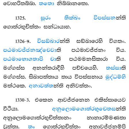
වොහරිතබ්බා.
තතො
නිබ්බානතො.
.
සූරං තික්ඛං විපස්සන
න්ති
1325
ගොත්රභුචිත්තං සන්ධායාහ.
.
විසඞ්ඛාර
න්ති සඞ්ඛාරෙහි විගතං.
1326-9
පඨමාවජ්ජනඤ්චෙවා
ති පඨමාවජ්ජනං විය.
පඨමාභොගතාපි චා
ති පඨමමනසිකාරා විය.
මග්ගස්ස අනන්තරාදීහි පච්චයෙහි.
තස්සා
ති
මග්ගස්ස. සිඛාපත්තාය තාය විපස්සනාය
මුද්ධම්හි
මත්ථකෙ.
අනාවත්ත
න්ති අනිවත්තං.
. එකෙන
ආවජ්ජනෙන එකිස්සායෙව
1330-3
වීථියා.
අනුලොමගොත්රභුචෙතස
න්ති
අනුලොමගොත්රභුචිත්තානං නානාරම්මණතා
වුත්තා.
තං
ගොත්රභුචිත්තං අනාවජ්ජනම්පි