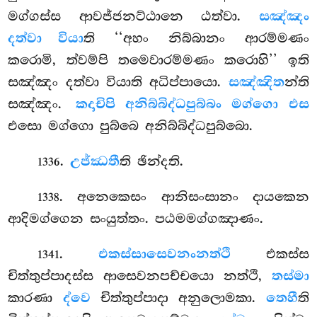
මග්ගස්ස ආවජ්ජනට්ඨානෙ ඨත්වා.
සඤ්ඤං
දත්වා වියා
ති ‘‘අහං නිබ්බානං ආරම්මණං
කරොමි, ත්වම්පි තමෙවාරම්මණං කරොහි’’ ඉති
සඤ්ඤං දත්වා වියාති අධිප්පායො.
සඤ්ඤිත
න්ති
සඤ්ඤං.
කදාචිපි අනිබ්බිද්ධපුබ්බං මග්ගො එස
එසො මග්ගො පුබ්බෙ අනිබ්බිද්ධපුබ්බො.
.
උජ්ඣතී
ති ඡින්දති.
1336
. අනෙකෙසං ආනිසංසානං දායකෙන
1338
ආදිමග්ගෙන සංයුත්තං. පඨමමග්ගඤාණං.
.
එකස්සාසෙවනං
නත්ථි
එකස්ස
1341
චිත්තුප්පාදස්ස ආසෙවනපච්චයො නත්ථි,
තස්මා
කාරණා
ද්වෙ
චිත්තුප්පාදා අනුලොමකා.
තෙහී
ති