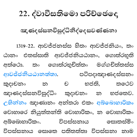
22. ද්වාවීසතිමො පරිච්ඡෙදො
ඤාණදස්සනවිසුද්ධිනිද්දෙසවණ්ණනා
. ආවජ්ජනස්ස හිතං ආවජ්ජනියං, තං
1319-22
ඨානං එතස්සාති ආවජ්ජනියඨානං, ගොත්රභූති
අත්ථො. තං ගොත්රභුචිත්තං
මග්ගචිත්තස්ස
ආවජ්ජනියඨානත්තා
. පටිපදාඤාණදස්සනං
කුදාචනං න ච භජති, තථෙව
ඤාණදස්සනවිසුද්ධිං කුදාචනං න භජතෙව.
උභින්නං
ඤාණානං අන්තරා එකං
අබ්බොහාරිකං
වොහාරෙ නියුත්තන්ති වොහාරිකං, න වොහාරිකං
අබ්බොහාරිකං. විපස්සනාය සොතස්මිං
විපස්සනාය සොතෙ පතිතත්තා විපස්සනා නාම