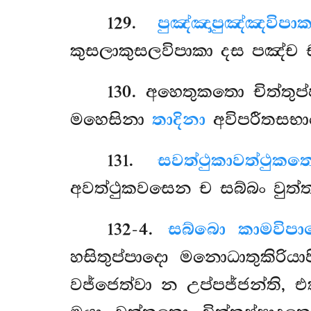
129
.
පුඤ්ඤාපුඤ්ඤවි
කුසලාකුසලවිපාකා දස පඤ්ච ච
130
. අහෙතුකතො චිත්තු
මහෙසිනා
තාදිනා
අවිපරීතසභ
131
.
සවත්ථුකාවත්ථුකත
අවත්ථුකවසෙන ච සබ්බං වුත්
132-4
.
සබ්බො කාමවිපා
හසිතුප්පාදො මනොධාතුකිරි
වජ්ජෙත්වා න උප්පජ්ජන්ති