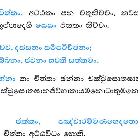
ිත්තං,
අට්ඨකං පන චතුකිච්චං, නවකං ත
තුප්පාදෙහි
සෙසං
එකකං කිච්චං.
ව, දස්සනං සම්පටිච්ඡනං;
්බනං, ජවනං භවති සත්තමං.
න්නං
තං චිත්තං ඡන්නං චක්ඛුසොතඝා
ක්ඛුසොතඝානජිව්හාකායමනොධාතුමන
ණං ඡක්කං, පඤ්චාරම්මණභෙ
ො
චිත්තං අට්ඨවිධං හොති.