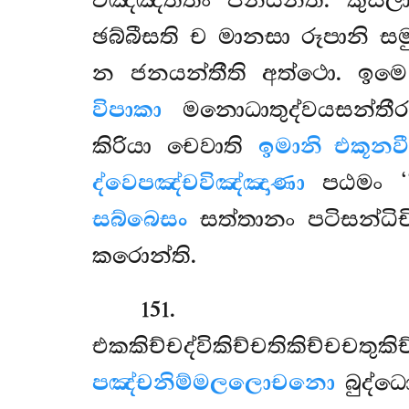
විඤ්ඤත්තිං ජනයන්ති. කුස
ඡබ්බීසති ච මානසා රූපානි සම
න ජනයන්තීති අත්ථො. ඉමෙ ච
විපාකා
මනොධාතුද්වයසන්තීර
කිරියා චෙවාති
ඉමානි එකූනවී
ද්වෙපඤ්චවිඤ්ඤාණා
පඨමං ‘‘ද
සබ්බෙසං
සත්තානං පටිසන්ධි
කරොන්ති.
151
එකකිච්චද්විකිච්චතිකිච්චච
පඤ්චනිම්මලලොචනො
බුද්