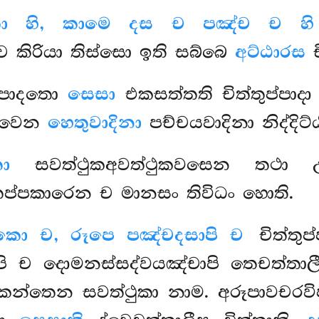
පාකා හි, කාමෙ දස ච පඤ්ච ච හි
 කිරියා තිස්සො ඉති සබ්බෙ
අට්ඨාරස
ච
ප්පාදතො
සෙසා
එකසත්තති චිත්තුප්පාද
ාවෙන
හෙතුවාදිනා
පච්චයවාදිනා නිද්දිට්ඨ
ො
සවත්ථුකඅවත්ථුකවසෙන තථා 
තප්පකාරෙන ච මානසං තිවිධං හොති.
කො ච, රූපෙ පඤ්චදසාපි ච
චිත්තුප
යාපි ච දොමනස්සද්වයඤ්චාපි තෙචත්ත
, එකන්තෙන සවත්ථුකා නාම. අරූපාවච