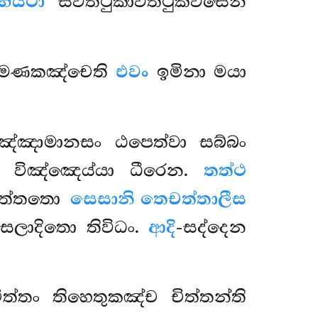
භයථා
සවත්ථුකාවත්ථුකවසෙන
ම්මණකඤ්චෙති
එවං
ඉමිනා මයා
ඤ්ඤාමානසං ඨපෙත්වා සබ්බං
ා විඤ්ඤෙය්යා ධීරෙන.
තත්ථ
චිත්තතො
සෙසානි තෙචත්තාලීස
ුසලාදිතො තිවිධං.
ආදි
-සද්දෙන
ත්තං තිහෙතුකඤ්ච චිත්තන්ති