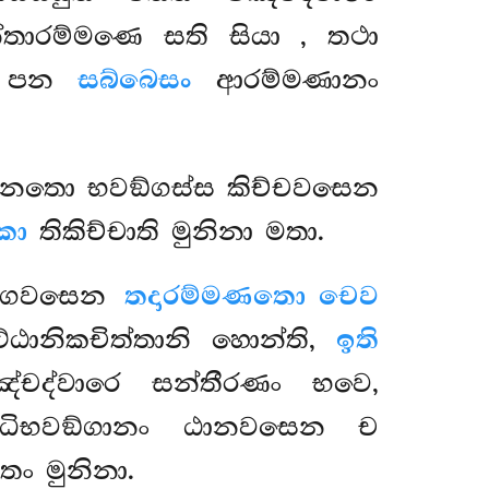
තාරම්මණෙ සති සියා
, තථා
සු පන
සබ්බෙසං
ආරම්මණානං
 ඨානතො භවඞ්ගස්ස කිච්චවසෙන
ිකා
තිකිච්චාති මුනිනා මතා.
ඞ්ගවසෙන
තදාරම්මණතො චෙව
ට්ඨානිකචිත්තානි හොන්ති,
ඉති
ඤ්චද්වාරෙ සන්තීරණං භවෙ,
න්ධිභවඞ්ගානං ඨානවසෙන ච
තං මුනිනා.