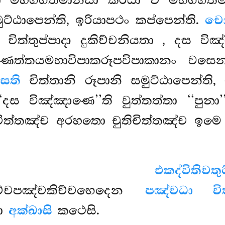
ලා මහග්ගතමානසා කිරියා ච මහග්ගත
ුට්ඨාපෙන්ති, ඉරියාපථං
කප්පෙන්ති.
චො
ිත්තුප්පාදා දුකිච්චනියතා
, දස විඤ්
ණත්තයමහාවිපාකරූපවිපාකානං වසෙ
සති
චිත්තානි රූපානි සමුට්ඨාපෙන්ත
ස විඤ්ඤාණෙ’’ති වුත්තත්තා ‘‘පුනා’’ත
චිත්තඤ්ච අරහතො චුතිචිත්තඤ්ච ඉමෙ
.
එකද්විතිච
තුකිච්චපඤ්චකිච්චභෙදෙන
පඤ්චධා චිත
ධො
අක්ඛාසි
කථෙසි.