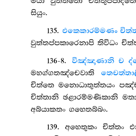
මයා වුත්තතො චිත්තුප්පාද
සියුං.
135
.
එකෙකාරම්මණං චිත්
වුත්තප්පකාරෙනාපි තිවිධං චිත්
136-8
.
විඤ්ඤාණානි ච ද
මහග්ගතඤ්චෙවාති
තෙචත්තා
චිත්තෙ මනොධාතුත්තයං පඤ්
චිත්තානි ඡළාරම්මණිකානි මත
අබ්යාකතං ගහෙතබ්බං.
139
. අහෙතුකං චිත්තං එ