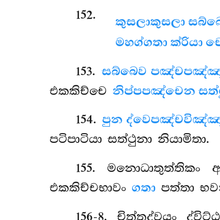
152
.
කුසලාකුසලා සබ්බෙ, 
මහග්ගතා ක්රියා 
153
.
සබ්බෙව පඤ්චපඤ්ඤ
එකකිච්චෙ
නිප්පපඤ්චෙන සත්
154
.
පුන ද්වෙපඤ්චවිඤ්ඤ
පටිපාටියා සත්ථුනා නියාමිතා.
155
. මනොධාතුත්තිකං 
එකකිච්චභාවං
ගතා
පත්තා භවන
156-8
. චිත්තද්වයං ද්ව