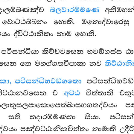
 තදාලම්බණඤ්ච
බලවාරම්මණෙ
අතිමහන්
ු වොට්ඨබ්බනං හොති. මනොද්වාරෙ
යං ද්විට්ඨානිකං නාම හොති.
ො පටිසන්ධියා කිච්චවසෙන භවඞ්ගස්ස
චවසෙන තෙ මහග්ගතවිපාකා නව
තිට්ඨාන
ාකා, පටිසන්ධිභවඞ්ගතො
පටිසන්ධිභව
තිට්ඨානවසෙන ච
අට්ඨ
චිත්තානි චතු
සලාකුසලපාකොපෙක්ඛාසහගතද්වයං ප
මණෙ සති තදාරම්මණතා සියා. පටිස
්වයං පඤ්චට්ඨානිකචිත්තං නාමාති උදීරි