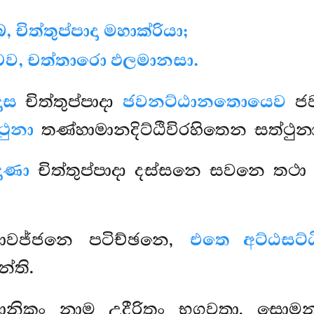
චිත්තුප්පාදා මහාක්රියා;
චෙව, චත්තාරො ඵලමානසා.
ාස
චිත්තුප්පාදා
ජවනට්ඨානතොයෙව
ජව
ථුනා
තණ්හාමානදිට්ඨිවිරහිතෙන සත්ථු
ාණා
චිත්තුප්පාදා දස්සනෙ සවනෙ තථ
ආවජ්ජනෙ පටිච්ඡනෙ,
එතෙ අට්ඨසට්ඨ
්ති.
ිට්ඨානිකං නාම උදීරිතං භගවතා, සොමන