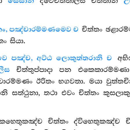
තො
සෙසානි
ද්වෙචත්තාලීස චිත්තානි
උ
තං, පඤ්චාරම්මණමෙව ච
චිත්තං ඡළාර
තං සියා.
්වෙ පඤ්ච, අට්ඨ ලොකුත්තරානි ච
අභි
ලීස
චිත්තුප්පාදා පන එකෙකාරම්මණ
චාරම්මණං ඊරිතං භගවතා. මයා වුත්ත
ානි සත්ථුනා, තථා එවං චිත්තං කුසලාක
කහෙතුකඤ්ච චිත්තං ද්විහෙතුකඤ්ච චි