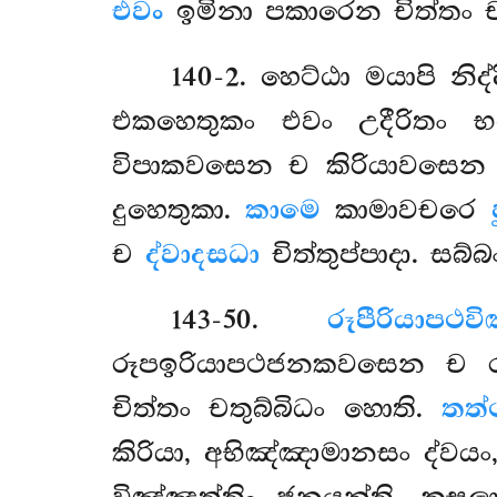
එවං
ඉමිනා පකාරෙන චිත්තං චත
140-2
. හෙට්ඨා මයාපි නිද්
එකහෙතුකං එවං උදීරිතං 
විපාකවසෙන ච කිරියාවසෙ
දුහෙතුකා.
කාමෙ
කාමාවචරෙ
ච
ද්වාදසධා
චිත්තුප්පාදා. ස
143-50
.
රූපීරියාපථ
රූපඉරියාපථජනකවසෙන ච ර
චිත්තං චතුබ්බිධං හොති.
තත්
කිරියා, අභිඤ්ඤාමානසං ද්වයං