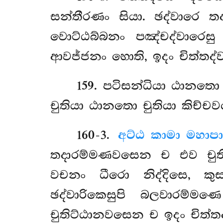
සන්තීරණං සියා. ඡද්වාරෙ
වොට්ඨබ්බනං පඤ්චද්වාරෙස
ආවජ්ජනං හොති, ඉදං චිත්තද්ව
159
. පටිසන්ධියා ඨානත
චුතියා ඨානතො
චුතියා කිච්
160-3
.
අට්ඨ කාමා මහාප
තදාරම්මණවසෙන ච එව චු
වචනං ධීරො නිද්දිසෙ, කු
ඡද්වාරිකෙසුපි බලවාරම්
චුතිට්ඨානවසෙන ච ඉදං චිත්තද