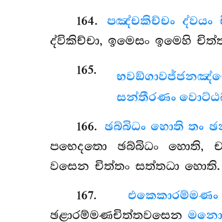
164
.
පඤ්චකිච්චං ද්වයං ච
ද්විකිච්චා, ඉමෙසං ඉමෙහි චිත්
165
.
භවඞ්ගාවජ්ජනඤ්චෙ
සන්තීරණං වොට්ඨබ
166
.
ඡබ්බිධං හොති තං ඡ
පභෙදතො ඡබ්බිධං හොති, ච
වසෙන චිත්තං සත්තධා හොති.
167
.
එකෙකාරම්ම
ඡළාරම්මණචිත්තවසෙන
මන