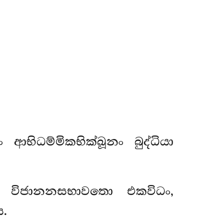
ිධම්මිකභික්ඛූනං බුද්ධියා
 විජානනසභාවතො එකවිධං,
.