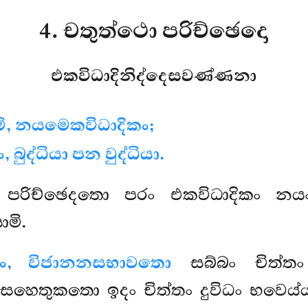
4. චතුත්ථො පරිච්ඡෙදො
එකවිධාදිනිද්දෙසවණ්ණනා
ි, නයමෙකවිධාදිකං;
 බුද්ධියා පන වුද්ධියා.
ිච්ඡෙදතො පරං එකවිධාදිකං නයං ආභ
මි.
්තං, විජානනසභාවතො
සබ්බං චිත්තං
හෙතුකතො ඉදං චිත්තං දුවිධං භවෙය්ය