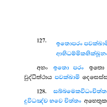
127
.
ඉතො
පරං පවක්ඛාම
ආභිධම්මිකභික්ඛූනං,
අහං
ඉතො පරං
ඉතො පර
වුද්ධිත්ථාය
පවක්ඛාමි
දෙසෙස්සා
128
.
සබ්බමෙකවිධං
චිත
දුවිධඤ්ච භවෙ චිත්තං
අහෙතුකස