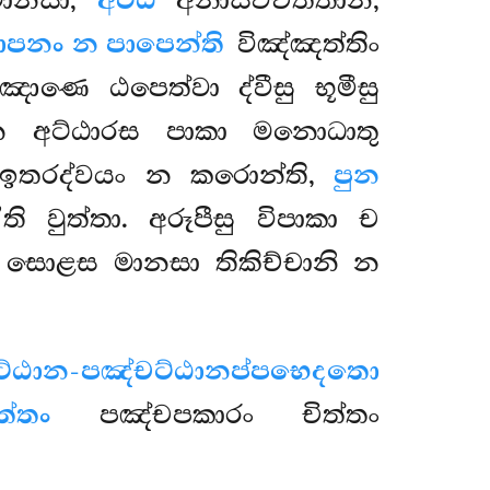
මානසා,
අට්ඨ
අනාසවචිත්තානි,
පනං න පාපෙන්ති
විඤ්ඤත්තිං
ඤාණෙ ඨපෙත්වා ද්වීසු භූමීසු
න අට්ඨාරස පාකා මනොධාතු
ි, ඉතරද්වයං න කරොන්ති,
පුන
ි වුත්තා. අරූපීසු විපාකා ච
 සොළස මානසා තිකිච්චානි න
තුට්ඨාන-පඤ්චට්ඨානප්පභෙදතො
්තං
පඤ්චපකාරං චිත්තං