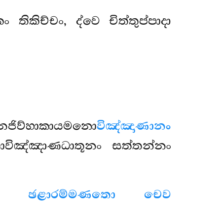
ිකිච්චං, ද්වෙ චිත්තුප්පාදා
නජිව්හාකායමනො
විඤ්ඤාණානං
ොවිඤ්ඤාණධාතූනං සත්තන්නං
දතො ඡළාරම්මණතො චෙව