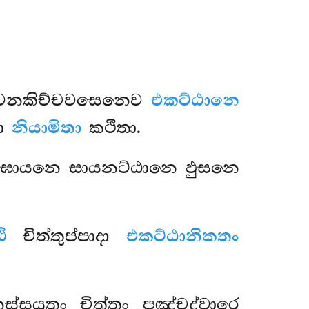
නකිච්චවසෙනෙව
එකට්ඨානෙ
නා
නියාමිතා
කථිතා.
ා ඝායනෙ සායනට්ඨානෙ ඵුසනෙ
ි
චිත්තුප්පාදා
එකට්ඨානිකතං
ස්සයුතං චිත්තං පඤ්චද්වාරෙ