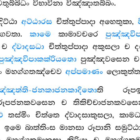
ුබ්බිධං විභාවිනා විඤ්ඤාතබ්බං.
දිට්ඨා
අට්ඨාරස
චිත්තුප්පාදා අහෙතුකා,
භගවතා.
කාමෙ
කාමාවචරෙ
පුඤ්ඤවි
න ච
ද්වාදසධා
චිත්තුප්පාදා අකුසලා ච දස
පුඤ්ඤවිපාකක්රියතො
පුඤ්ඤවසෙන ච 
බ්බං මහග්ගතඤ්චෙව
අප්පමාණං
ලොකුත්තර
විඤ්ඤත්ති-ජනකාජනකාදිතො
ති රූපඉර
ූපජනකවසෙන ච තිකිච්චාජනකවසෙන ච
ථ
තස්මිං චිත්තෙ ද්වාදසාකුසලා, කාම
, ඉමෙ බාත්තිංස මානසා රූපානි සමුට්ඨා