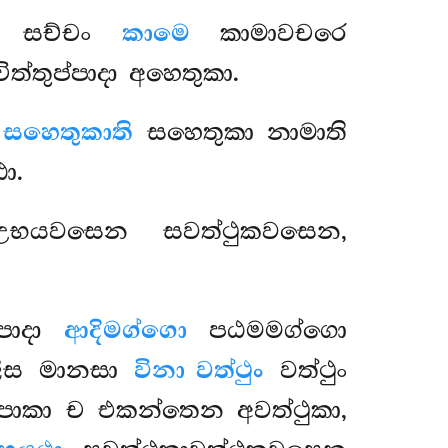
සච්චං
කාමෙ
කාමාවචරෙ
ිත්තුප්පාදා අහෙතුකා.
ා
සහෙතුකාති
සහෙතුකා නාමාති
ා.
උභයවසෙන සවත්ථුකවසෙන,
්පාදා
ආදිමග්ගො
පඨමමග්ගො
ාලීස මානසා
විනා වත්ථුං
වත්ථුං
රවිපාකා ච එකන්තෙන
අවත්ථුකා,