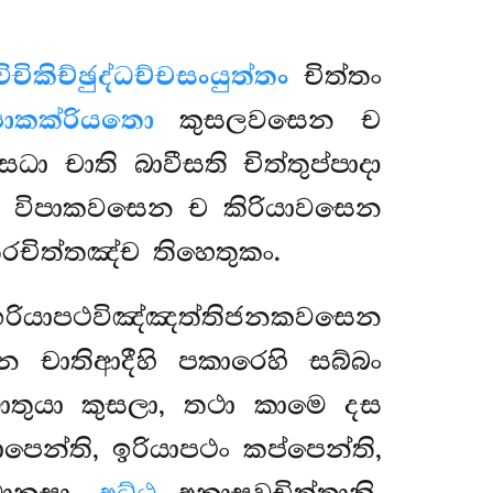
විචිකිච්ඡුද්ධච්චසංයුත්තං
චිත්තං
පාකක්රියතො
කුසලවසෙන ච
ධා චාති බාවීසති චිත්තුප්පාදා
විපාකවසෙන ච කිරියාවසෙන
චිත්තඤ්ච තිහෙතුකං.
ියාපථවිඤ්ඤත්තිජනකවසෙන
ාතිආදීහි පකාරෙහි සබ්බං
ධාතුයා කුසලා, තථා කාමෙ දස
පෙන්ති, ඉරියාපථං කප්පෙන්ති,