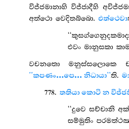
විජ්ජමානාහි විජ්ජාදීහි
අවිජ්ජ
අත්ථො වෙදිතබ්බො.
එත්ථෙවා
‘‘කුසග්ගෙනුදකමාද
එවං මානුසකා කාමා,
වචනතො මනුස්සලොකෙ චක්කවත
‘‘කපණං…පෙ… නිධායා’’
ති.
ම
778
.
තතියා කොටි න විජ්ජ
‘‘දුවෙ සච්චානි අ
සම්මුතිං පරමත්ථඤ්