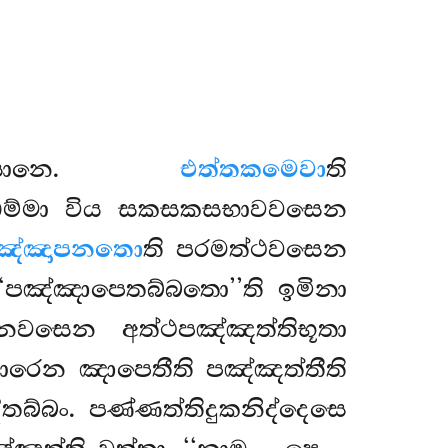
පරියොසානෙ.
එත්තකමෙවා
ති
ධම්මා විය සකසකසභාවවසෙන
ඤ්ඤාපනතො
ති පරමත්ථවසෙන
‘පඤ්ඤාපෙතබ්බතො’’ති ඉමිනා
නවසෙන අත්ථපඤ්ඤත්තිභූතා
කාරෙන ඤාපෙතීති පඤ්ඤත්තීති
බ්බං. පණ්ණත්තිදුකනිද්දෙසෙ