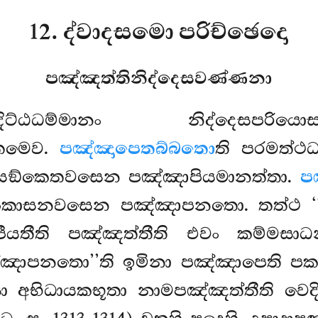
12. ද්වාදසමො පරිච්ඡෙදො
පඤ්ඤත්තිනිද්දෙසවණ්ණනා
ද්දිට්ඨධම්මානං නිද්දෙස
්තමෙව.
පඤ්ඤාපෙතබ්බතො
ති පරමත්ථ
සඞ්කෙතවසෙන පඤ්ඤාපියමානත්තා.
ප
ං පකාසනවසෙන පඤ්ඤාපනතො. තත්ථ ‘
ීයතීති පඤ්ඤත්තීති එවං කම්මසාධ
පඤ්ඤාපනතො’’ති ඉමිනා පඤ්ඤාපෙති ප
අභිධායකභූතා නාමපඤ්ඤත්තීති වෙදිත