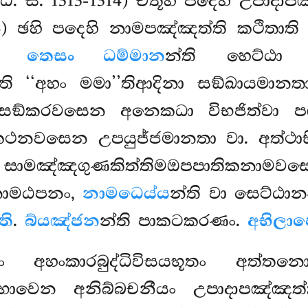
. ස. 1313-1314) චතූහි පදෙහි උපාදාප
14) ඡහි පදෙහි නාමපඤ්ඤත්ති කථිතාති
ං තෙසං ධම්මාන
න්ති හෙට්ඨා අ
ති ‘‘අහං මමා’’තිආදිනා සඞ්ඛායමාන
අසඞ්කරවසෙන අනෙකධා විභජිත්වා 
 කථනවසෙන උපයුජ්ජමානතා වා. අත්ථා
ං, සාමඤ්ඤගුණකිත්තිමඔපපාතිකනාමවස
නාමඨපනං,
නාමධෙය්ය
න්ති වා සෙට්ඨාන
ති
.
බ්යඤ්ජන
න්ති පාකටකරණං.
අභිලා
ුත්තං අහංකාරබුද්ධිවිසයභූතං අත්ත
ාවෙන අනිබ්බචනීයං උපාදාපඤ්ඤත