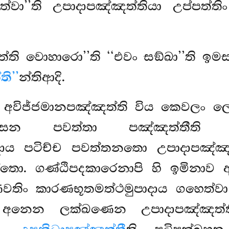
්වා’’ති උපාදාපඤ්ඤත්තියා උප්පත්ත
ති වොහාරො’’ති ‘‘එවං සඞ්ඛා’’ති ඉම
ි’’
න්තිආදි.
අවිජ්ජමානපඤ්ඤත්ති විය කෙවලං 
වසෙන පවත්තා පඤ්ඤත්තීති අ
ාය පටිච්ච පවත්තනතො උපාදාපඤ්ඤත්
ත්තො. ගණ්ඨිපදකාරෙනාපි හි ඉමිනාව
වතිං කාරණභූතමත්ථමුපාදාය ගහෙත්වා
 අනෙන ලක්ඛණෙන උපාදාපඤ්ඤත්ති