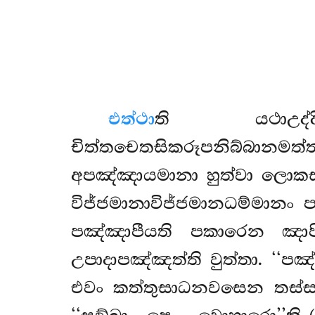
එත්ථා
ති
යථාඋ
චිත්තචෙතසිකරූපනිබ්බානමත
අපඤ්ඤායමානා හුත්වා ලොක
විජ්ජමානාවිජ්ජමානධම්මාන
පඤ්ඤාපීයති පකාරෙන ඤාප
උපාදාපඤ්ඤත්ති වුත්තා. ‘‘
එවං කත්තුසාධනවසෙන තස්සා 