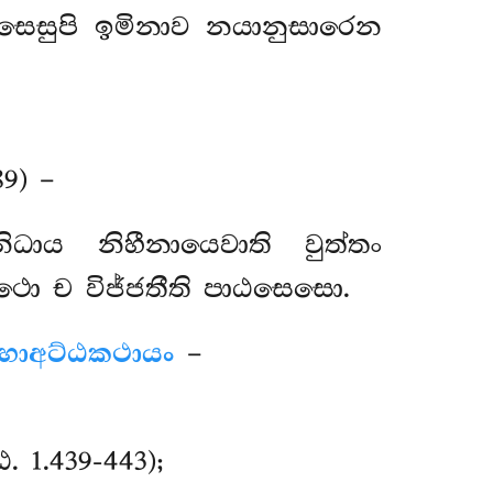
ෙසෙසුපි ඉමිනාව නයානුසාරෙන
89) –
ිධාය නිහීනායෙවාති වුත්තං
ථො ච විජ්ජතීති පාඨසෙසො.
හාඅට්ඨකථායං
–
. 1.439-443);