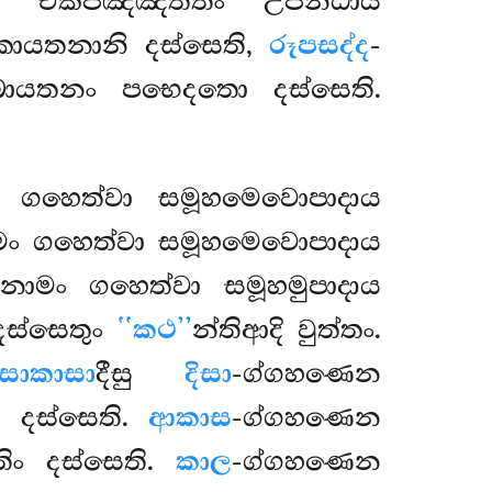
තං එකපඤ්ඤත්තිං උපනිධාය
කායතනානි දස්සෙති,
රූපසද්ද
-
බායතනං පභෙදතො දස්සෙති.
ං ගහෙත්වා සමූහමෙවොපාදාය
ාමං ගහෙත්වා සමූහමෙවොපාදාය
නාමං ගහෙත්වා සමූහමුපාදාය
ස්සෙතුං
‘‘කථ’’
න්තිආදි වුත්තං.
ිසාකාසා
දීසු
දිසා
-ග්ගහණෙන
ිං දස්සෙති.
ආකාස
-ග්ගහණෙන
තිං දස්සෙති.
කාල
-ග්ගහණෙන