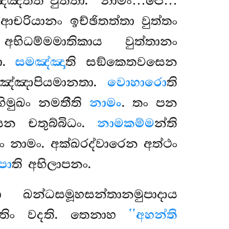
ඤ්ඤත්ති වුත්තා. ‘‘නාමං…පෙ…
 ආචරියානං ඉච්ඡිතත්තා වුත්තං
භිධම්මමාතිකාය වුත්තානං
තා.
සමඤ්ඤා
ති සඞ්කෙතවසෙන
පඤ්ඤාපියමානතා.
වොහාරො
ති
භිමුඛං නමතීති
නාමං
. තං පන
ෙන චතුබ්බිධං.
නාමකම්ම
න්ති
ං නාමං. අක්ඛරද්වාරෙන අත්ථං
පො
ති අභිලාපනං.
නො ඛන්ධසමූහසන්තානමුපාදාය
්තිං වදති. තෙනාහ
‘‘අහන්ති