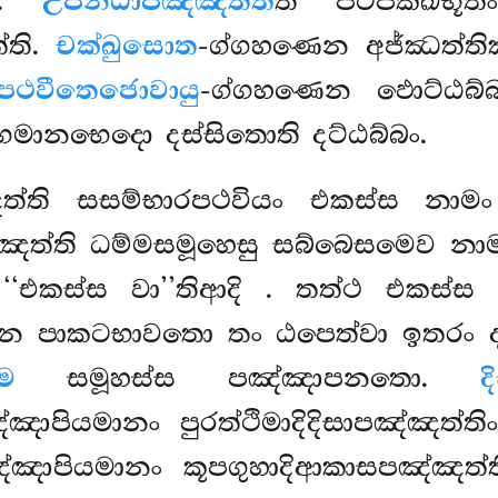
තං.
උපනිධාපඤ්ඤත්තී
ති පටිපක්ඛභූ
්ති.
චක්ඛුසොත
-ග්ගහණෙන අජ්ඣත්ති
පථවීතෙජොවායු
-ග්ගහණෙන ඵොට්ඨබ්
මානභෙදො දස්සිතොති දට්ඨබ්බං.
ඤත්ති සසම්භාරපථවියං එකස්ස නාම
්ඤත්ති ධම්මසමූහෙසු සබ්බෙසමෙව න
 ‘‘එකස්ස වා’’තිආදි
. තත්ථ එකස්ස 
ෙන පාකටභාවතො තං ඨපෙත්වා ඉතරං ද
ම
සමූහස්ස පඤ්ඤාපනතො.
ද
්ඤාපියමානං පුරත්ථිමාදිදිසාපඤ්ඤත්ත
ඤ්ඤාපියමානං කූපගුහාදිආකාසපඤ්ඤත්