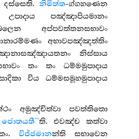
ං දස්සෙති.
නිමිත්ත
-ග්ගහණෙන
ං උපාදාය පඤ්ඤාපියමානං
ලෙන අප්පවත්තනසභාවං
ාරම්මණං අභාවපඤ්ඤත්තිං
ඤානාසඤ්ඤායතනං නිස්සාය
සභාවං තං තං ධම්මමුපාදාය
ාසාදිකා විය ධම්මසමූහමුපාදාය
්ථං අමුඤ්චිත්වා පවත්තිතො
ං ජොතයතී’’
ති. එවඤ්ච කත්වා
්තං.
විජ්ජමාන
න්ති සභාවෙන