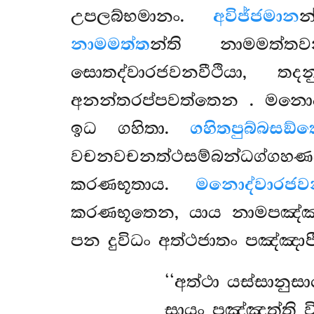
උපලබ්භමානං.
අවිජ්ජමාන
න
නාමමත්ත
න්ති නාමමත්ත
සොතද්වාරජවනවීථියා, තද
අනන්තරප්පවත්තෙන
. මනොද
ඉධ ගහිතා.
ගහිතපුබ්බසඞ්
වචනවචනත්ථසම්බන්ධග්ගහණ
කරණභූතාය.
මනොද්වාරජව
කරණභූතෙන, යාය නාමපඤ්ඤත්
පන දුවිධං අත්ථජාතං පඤ්ඤාප
‘‘අත්ථා යස්සානු
සායං පඤ්ඤත්ති ව