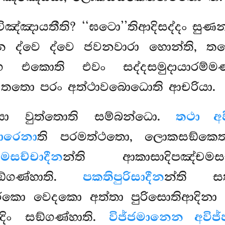
ඤ්ඤායතීති? ‘‘ඝටො’’තිආදිසද්දං සුණ
ෙන ද්වෙ ද්වෙ ජවනවාරා හොන්ති, ත
භ එකොති එවං සද්දසමුදායාරම්ම
 තතො පරං අත්ථාවබොධොති ආචරියා.
ො වුත්තොති සම්බන්ධො.
තථා අව
ාරෙනා
ති පරමත්ථතො, ලොකසඞ්කෙ
සච්චාදීන
න්ති ආකාසාදිපඤ්චම
ඞ්ගණ්හාති.
පකතිපුරිසාදීන
න්ති ස
රකො වෙදකො අත්තා පුරිසොතිආදිනා පරි
දිං සඞ්ගණ්හාති.
විජ්ජමානෙන අවිජ