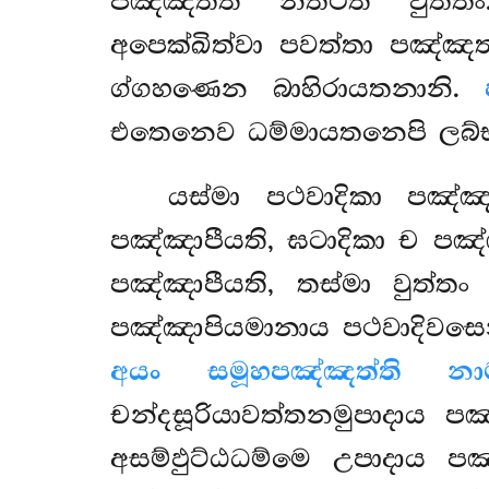
පඤ්ඤත්ති නත්ථීති වුත්
අපෙක්ඛිත්වා පවත්තා පඤ්ඤත
ග්ගහණෙන බාහිරායතනානි.
එතෙනෙව ධම්මායතනෙපි ලබ්භ
යස්මා පථවාදිකා පඤ්
පඤ්ඤාපීයති, ඝටාදිකා ච පඤ
පඤ්ඤාපීයති, තස්මා වුත්තං
පඤ්ඤාපියමානාය පථවාදිවස
අයං සමූහපඤ්ඤත්ති නා
චන්දසූරියාවත්තනමුපාදාය පඤ
අසම්ඵුට්ඨධම්මෙ උපාදාය ප