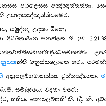
මානස්ස පුග්ගලස්ස පඤ්ඤත්තත්තා. ස
ති උපාදාපඤ්ඤත්තියමෙව.
ාය, සමුද්දෙ උදකං මිනෙ;
 දිබ්බකාමාන සන්තිකෙ’’ති. (ජා. 2.21.3
්තිසම්පත්තිදිබ්බසම්පත්තිං උපන
ානුසක
න්ති මනුස්සලොකෙ භවං. පරමත්
ති
අනුපලබ්භමානත්තා. වුත්තඤ්හෙතං
ම
ක්ඛාසි, සම්බුද්ධො වදතං වරො;
ච, තතියං නොපලබ්භතී’’ති. (දී. නි. අට්ඨ