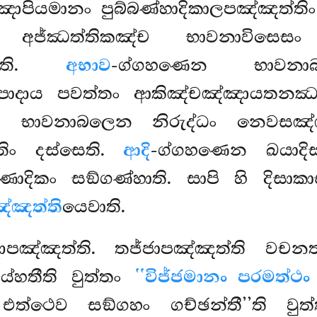
ඤාපියමානං පුබ්බණ්හාදිකාලපඤ්ඤත්ති
කං, අජ්ඣත්තිකඤ්ච භාවනාවිසෙස
්සෙති.
අභාව
-ග්ගහණෙන භාවනාබ
ාදාය පවත්තං ආකිඤ්චඤ්ඤායතනඣාන
න භාවනාබලෙන නිරුද්ධං නෙවසඤ්
ිං දස්සෙති.
ආදි
-ග්ගහණෙන ඛයාදි
ඛණාදිකං
සඞ්ගණ්හාති. සාපි හි දිසාක
්ඤත්ති
යෙවාති.
දාපඤ්ඤත්ති. තජ්ජාපඤ්ඤත්ති වචනත
ය්හතීති වුත්තං
‘‘විජ්ජමානං පරමත්ථ
එත්ථෙව සඞ්ගහං ගච්ඡන්තී’’ති වුත