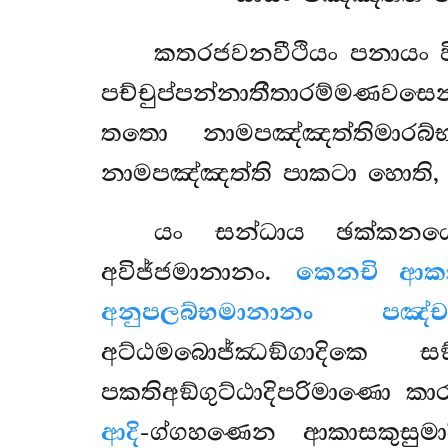
කතරජවනවීථියං පනායං වි
පච්චුප්පන්නාතීතාරම්මණවස
තතො නාමපඤ්ඤත්තිමාරබ්
නාමපඤ්ඤත්ති පාකටා හොති,
යං සන්ධාය ඡක්කනය
අවිජ්ජමානානං.
කෙනචි ආක
අනුපලබ්භමානානං පඤ්චම
අට්ඨමබොජ්ඣඞ්ගාදිකෙ ස
පකතිඅඞ්ගුට්ඨාදිපරිමාණො
කා
ආදි
-ග්ගහණෙන ආකාසකුසුමා