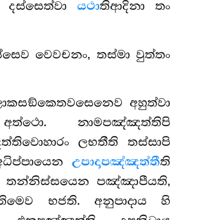
ිං දස්සෙත්වා
යථා
තිආදිනා තං
ස්සෙව වෙවචනං, තස්මා වුත්තං
ලොකසඞ්කෙතවසෙනෙව අහුත්වා
ත්ථො. නාමපඤ්ඤත්තිපි
තිවොහාරං ලභතීති තස්සාපි
 අධිප්පායෙන
උපාදාපඤ්ඤත්තී
ති
 තන්නිස්සයෙන පඤ්ඤාපීයති,
මෙව භජති. අනුපාදාය හි