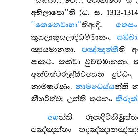
‘‘සඞ්ඛා…පෙ… වොහාරො’’ති (ධ
අභිලාපො’’ති (ධ. ස. 1313-13
‘‘තෙනෙවාහා’’
තිආදි.
තෙස
කුසලාකුසලාදිධම්මානං.
සඞ්ඛා
ඤායමානතා.
පඤ්ඤත්තී
ති 
පාකටං කත්වා වුච්චමානතා,
අන්වත්ථරුළ්හීවසෙන දුවිධ
නාමකරණං.
නාමධෙය්ය
න්ති 
නීහරිත්වා උත්ති කථනං
නිරුත්
අහ
න්ති
රූපාදිවිනිම
පඤ්ඤත්තං තදඤ්ඤානඤ්ඤභ