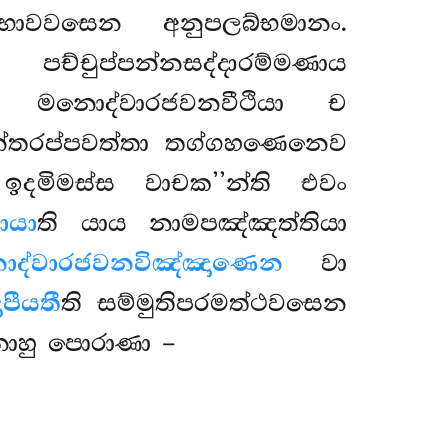
ාවවසෙන අනුපලබ්භමානං.
ි පච්චුප්පන්නසද්දාරම්මණාය
ාය මනොද්වාරජවනවීථියා ච
නන්තරප්පවත්තා තග්ගහණෙනෙව
ඉදමිමස්ස වාචක’’න්ති එවං
ායා
ති යාය නාමපඤ්ඤත්තියා
ද්වාරජවනවිඤ්ඤාණෙන
වා
පීයතී
ති සම්මුතිපරමත්ථවසෙන
ෙනාහු පොරාණා –