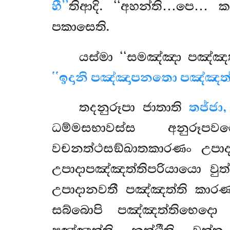
හී’’
තිආදි. ‘‘අහන්ති…පෙ… කත
පකාසෙති.
යස්මා
‘‘සමඤ්ඤා පඤ්ඤත්
‘‘ඉදානි පඤ්ඤාපනතො පඤ්ඤත්ත
තදනුරූපා ජාතාති
තජ්ජා,
ධම්මසභාවස්ස අනුරූප
වචනත්ථසඞ්ඛාතකාරණං උපාද
උපාදාපඤ්ඤත්තිපරියායො වු
උපාදානවතී පඤ්ඤත්ති කාරණ
සබ්බොපි පඤ්ඤත්තිභෙදො