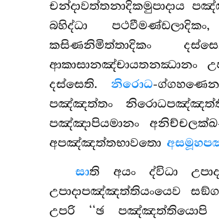
චන්දාවත්තනාදිකමුපාදාය පඤ්
බහිද්ධා පථවීමණ්ඩලාදි
කසිණනිමිත්තාදිකං දස
ආකාසානඤ්චායතනඣානං උප
දස්සෙති.
නිරොධ
-ග්ගහණෙ
පඤ්ඤත්තං නිරොධපඤ්ඤත්ත
පඤ්ඤාපියමානං අනිච්චලක්
අපඤ්ඤත්තභාවතො
අසමූහපඤ
සා
ති අයං ද්විධා උපා
උපාදාපඤ්ඤත්තියංයෙව සඞ්ග
උපරි ‘‘ඡ පඤ්ඤත්තියොපි 