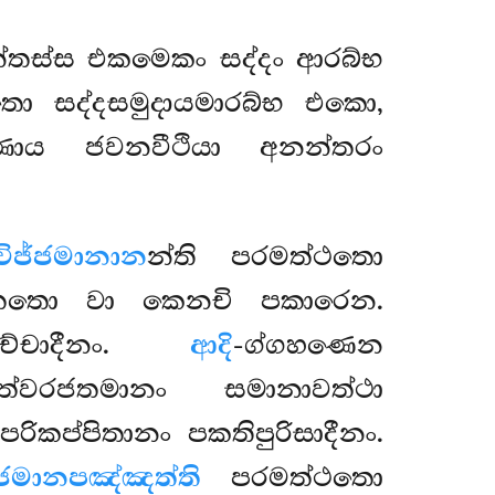
න්තස්ස එකමෙකං සද්දං ආරබ්භ
තො සද්දසමුදායමාරබ්භ එකො,
ණාය ජවනවීථියා අනන්තරං
ිජ්ජමානාන
න්ති පරමත්ථතො
තතො වා කෙනචි පකාරෙන.
සච්චාදීනං.
ආදි
-ග්ගහණෙන
ත්වරජතමානං සමානාවත්ථා
කප්පිතානං පකතිපුරිසාදීනං.
්ජමානපඤ්ඤත්ති
පරමත්ථතො