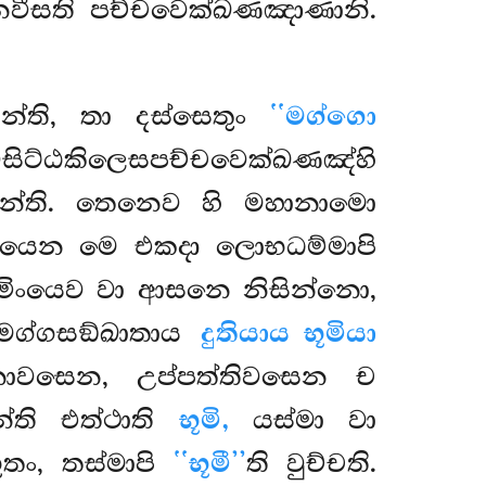
ූනවීසති පච්චවෙක්ඛණඤාණානි.
්ති, තා දස්සෙතුං
‘‘මග්ගො
ිට්ඨකිලෙසපච්චවෙක්ඛණඤ්හි
න්ති. තෙනෙව හි මහානාමො
, යෙන මෙ එකදා ලොභධම්මාපි
්මිංයෙව වා ආසනෙ නිසින්නො,
මග්ගසඞ්ඛාතාය
දුතියාය භූමියා
නාවසෙන, උප්පත්තිවසෙන ච
්ති එත්ථාති
භූමි,
යස්මා වා
ූතං, තස්මාපි
‘‘භූමී’’
ති වුච්චති.