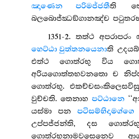
ඤාණෙන පරිමජ්ජතී
ති තෙ
බලබොජ්ඣඞ්ගානඤ්ච පටුතරභා
1351-2
. තත්ථ අපරාපරං
හෙට්ඨා වුත්තනයෙනා
ති උදය
එත්ථ ගොත්රභු විය ගොත්
අරියගොත්තභවනතො ච නිප්පර
ගොත්රභු. එකච්චසංකිලෙසවිස
වුච්චති. තෙනාහ
පට්ඨානෙ
‘‘අ
යස්මා
පන
පටිසම්භිදාමග්ගෙ
‘
උප්පජ්ජන්ති, දස ගොත්රභු
ගොත්රභුනාමවසෙනෙව ආගත