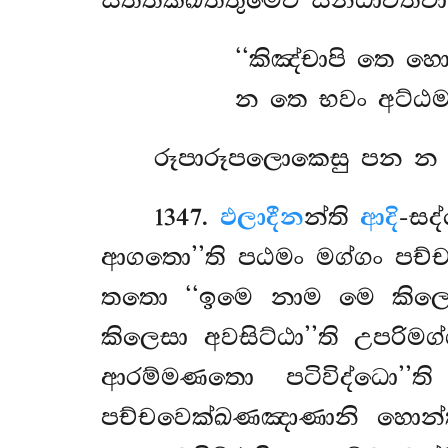
සත්තක්ඛත්තුමෙව සන්ධාවිත්ව
‘‘කිඤ්චාපි තෙ හො
න තෙ භවං අට්ඨමමාදි
රූපාරූපලොකෙසු පන න 
1347
.
ඵලාදීන
න්ති
ආදි
-සද
ආගතො’’ති පඨමං මග්ගං පච්ච
තතො ‘‘ඉමෙ නාම මෙ කිලෙස
කිලෙසා අවසිට්ඨා’’ති උපරි
ආරම්මණතො පටිවිද්ධො’’ත
පච්චවෙක්ඛණඤාණානි හොන්ත