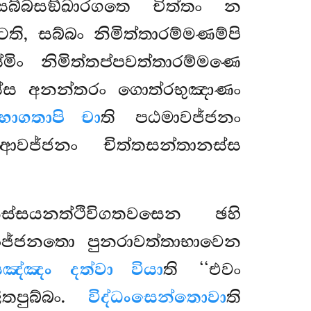
 සබ්බසඞ්ඛාරගතෙ චිත්තං න
ි, සබ්බං නිමිත්තාරම්මණම්පි
ිං නිමිත්තප්පවත්තාරම්මණෙ
ස්ස අනන්තරං ගොත්රභුඤාණං
ොගතාපි චා
ති පඨමාවජ්ජනං
වජ්ජනං චිත්තසන්තානස්ස
ස්සයනත්ථිවිගතවසෙන ඡහි
්පජ්ජනතො පුනරාවත්තාභාවෙන
සඤ්ඤං දත්වා වියා
ති ‘‘එවං
ිතපුබ්බං.
විද්ධංසෙන්තොවා
ති