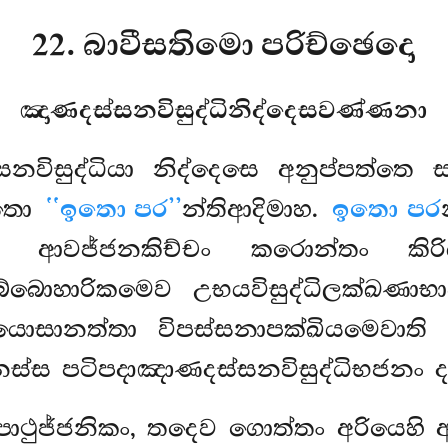
22. බාවීසතිමො පරිච්ඡෙදො
ඤාණදස්සනවිසුද්ධිනිද්දෙසවණ්ණනා
නවිසුද්ධියා නිද්දෙසෙ අනුප්පත්ත
න්තො
‘‘ඉතො පර’’
න්තිආදිමාහ.
ඉතො පර
ි ආවජ්ජනකිච්චං කරොන්තං කිර
්බොහාරිකමෙව උභයවිසුද්ධිලක්ඛණාභා
පරියොසානත්තා විපස්සනාපක්ඛියමෙවා
නස්ස පටිපදාඤාණදස්සනවිසුද්ධිභජනං ද
ථුජ්ජනිකං, තදෙව ගොත්තං අරියෙහි අ