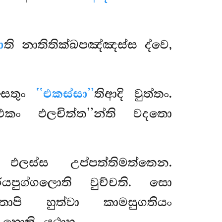
ා
ති නාතිතික්ඛපඤ්ඤස්ස ද්වෙ,
සෙතුං
‘‘එකස්සා’’
තිආදි වුත්තං.
එකං ඵලචිත්ත’’න්ති වදතො
ඵලස්ස උප්පත්තිමත්තෙන.
පුග්ගලොති වුච්චති. සො
තොපි හුත්වා කාමසුගතියං