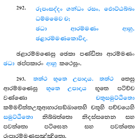
.
292
රූපං
සද්දං ගන්ධං රසං, ඵොට්ඨබ්බං
ධම්මමෙව ච;
ඡධා ආරම්මණං ආහු,
ඡළාරම්මණකොවිදා.
ඡළාරම්මණෙසු ඡෙකා පණ්ඩිතා ආරම්මණං
ඡධා
ඡප්පකාරං
ආහු
කථෙසුං.
.
තත්ථ භූතෙ උපාදාය. තත්ථ
තෙසු
293
ආරම්මණෙසු
භූතෙ උපාදාය
භූතෙ පටිච්ච
වණ්ණො
චතුසමුට්ඨිතො
කම්මචිත්තඋතුආහාරසඞ්ඛාතෙහි චතූහි පච්චයෙහි
සමුට්ඨිතො
නිබ්බත්තො නිදස්සනෙන සහ
පවත්තො පටිඝෙන සහ පවත්තො
රූපාරම්මණසඤ්ඤිතො.