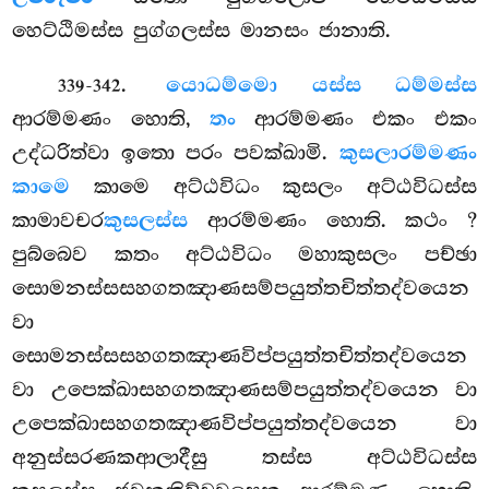
හෙට්ඨිමස්ස පුග්ගලස්ස මානසං ජානාති.
.
යො
ධම්මො යස්ස ධම්මස්ස
339-342
ආරම්මණං හොති,
තං
ආරම්මණං එකං එකං
උද්ධරිත්වා ඉතො පරං පවක්ඛාමි.
කුසලාරම්මණං
කාමෙ
කාමෙ අට්ඨවිධං කුසලං අට්ඨවිධස්ස
කාමාවචර
කුසලස්ස
ආරම්මණං හොති. කථං
?
පුබ්බෙව කතං අට්ඨවිධං මහාකුසලං පච්ඡා
සොමනස්සසහගතඤාණසම්පයුත්තචිත්තද්වයෙන
වා
සොමනස්සසහගතඤාණවිප්පයුත්තචිත්තද්වයෙන
වා උපෙක්ඛාසහගතඤාණසම්පයුත්තද්වයෙන වා
උපෙක්ඛාසහගතඤාණවිප්පයුත්තද්වයෙන වා
අනුස්සරණකආලාදීසු තස්ස අට්ඨවිධස්ස