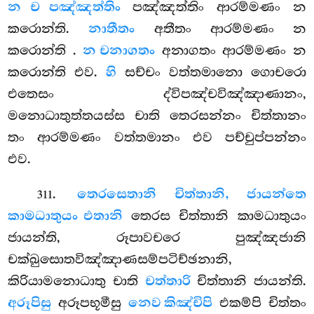
න ච පඤ්ඤත්තිං
පඤ්ඤත්තිං ආරම්මණං න
කරොන්ති.
නාතීතං
අතීතං ආරම්මණං න
කරොන්ති
.
න චනාගතං
අනාගතං ආරම්මණං න
කරොන්ති එව.
හි
සච්චං වත්තමානො ගොචරො
එතෙසං ද්විපඤ්චවිඤ්ඤාණානං,
මනොධාතුත්තයස්ස චාති තෙරසන්නං චිත්තානං
තං ආරම්මණං වත්තමානං එව පච්චුප්පන්නං
එව.
.
තෙරසෙතානි චිත්තානි, ජායන්තෙ
311
කාමධාතුයං එතානි
තෙරස චිත්තානි කාමධාතුයං
ජායන්ති, රූපාවචරෙ පුඤ්ඤජානි
චක්ඛුසොතවිඤ්ඤාණසම්පටිච්ඡනානි,
කිරියාමනොධාතු චාති
චත්තාරි
චිත්තානි ජායන්ති.
අරූපිසු
අරූපභූමීසු
නෙව කිඤ්චිපි
එකම්පි චිත්තං