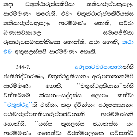
තදා චතුත්ථාරුප්පකිරියා තතියාරුප්පකුසලං
ආරම්මණං කරොති, එවං චතුත්ථාරුප්පකිරියස්ස
තතියාරුප්පකුසලං ආරම්මණං හොති, පච්ඡා
ඛීණාසවකාලෙ සමාපජ්ජිතා
රූපාරූපසමාපත්තියො හොන්ති. යථා හොති,
තථා
එව
අකුසලස්සපි ආරම්මණං හොති.
.
අරූපාවචරපාකාන
න්ති
344-7
ජාතිනිද්ධාරණං, චතුත්ථදුතියානං අරූපපාකානම්පි
ආරම්මණං හොති, ‘‘චතුත්ථදුතියාන’’න්ති
වත්තබ්බෙ තියානං-සද්දස්ස ලොපං කත්වා
‘‘චතුත්ථදූ’’
ති වුත්තං, තදා ද්වින්නං අරූපපාකානං
පඨමාරුප්පතතියාරුප්පජවනානි ආරම්මණානි
හොන්ති, ‘‘යස්ස කුසලස්ස ඣානස්ස යං
ආරම්මණං ගහෙත්වා බ්රහ්මලොකෙ පටිසන්ධි