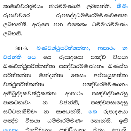
කාමාවචරභූමියං ඡාරම්මණානි ලබ්භන්ති.
තීණි
රූපාවචරෙ රූපසද්දධම්මාරම්මණවසෙන
ලබ්භන්ති. අරූපෙ පන එකෙකං ධම්මාරම්මණං
ලබ්භති.
.
ඛණවත්ථුපරිත්තත්තා, ආපාථං න
301-3
වජන්ති යෙ
යෙ රූපාදයො පඤ්ච විසයා
ඛණවත්ථුපරිත්තත්තා පඤ්චාරම්මණානං ඛණස්ස
පරිත්තත්තා මන්දත්තා තෙසං අප්පායුකත්තා
වත්ථුපරිත්තත්තා පඤ්චාරම්මණානං
අතිඛුද්දකවත්ථුකත්තා ආපාථං පඤ්චද්වාරෙසු
පාකටභාවං න වජන්ති, පඤ්චපසාදෙසු
ඝට්ටනකිච්චං න සාධෙන්ති,
තෙ
රූපාදයො
පඤ්ච විසයා ධම්මාරම්මණං හොන්ති. ඉති
යෙසං
එකච්චානං ආචරියානං මතං හොති.