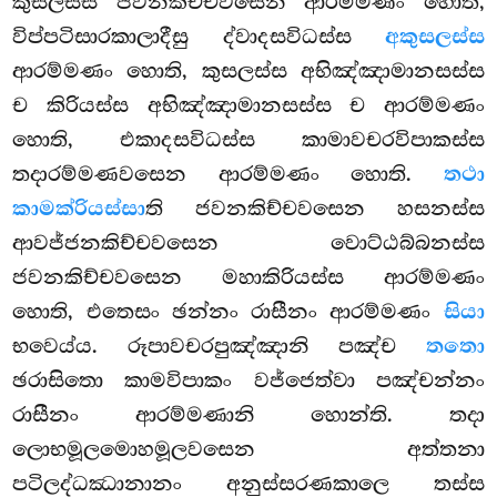
කුසලස්ස ජවනකිච්චවසෙන ආරම්මණං හොති,
විප්පටිසාරකාලාදීසු ද්වාදසවිධස්ස
අකුසලස්ස
ආරම්මණං හොති, කුසලස්ස අභිඤ්ඤාමානසස්ස
ච කිරියස්ස අභිඤ්ඤාමානසස්ස ච ආරම්මණං
හොති, එකාදසවිධස්ස කාමාවචරවිපාකස්ස
තදාරම්මණවසෙන ආරම්මණං හොති.
තථා
කාමක්රියස්සා
ති ජවනකිච්චවසෙන හසනස්ස
ආවජ්ජනකිච්චවසෙන වොට්ඨබ්බනස්ස
ජවනකිච්චවසෙන මහාකිරියස්ස ආරම්මණං
හොති, එතෙසං ඡන්නං රාසීනං ආරම්මණං
සියා
භවෙය්ය. රූපාවචරපුඤ්ඤානි පඤ්ච
තතො
ඡරාසිතො කාමවිපාකං වජ්ජෙත්වා පඤ්චන්නං
රාසීනං ආරම්මණානි හොන්ති. තදා
ලොභමූලමොහමූලවසෙන අත්තනා
පටිලද්ධඣානානං අනුස්සරණකාලෙ තස්ස