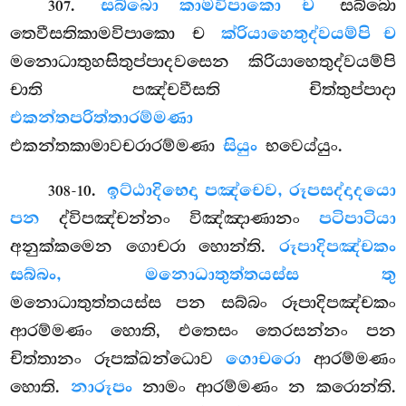
.
සබ්බො කාමවිපාකො ච
සබ්බො
307
තෙවීසතිකාමවිපාකො ච
ක්රියාහෙතුද්වයම්පි ච
මනොධාතුහසිතුප්පාදවසෙන කිරියාහෙතුද්වයම්පි
චාති පඤ්චවීසති චිත්තුප්පාදා
එකන්තපරිත්තාරම්මණා
එකන්තකාමාවචරාරම්මණා
සියුං
භවෙය්යුං.
.
ඉට්ඨාදිභෙදා පඤ්චෙව, රූපසද්දාදයො
308-10
පන
ද්විපඤ්චන්නං විඤ්ඤාණානං
පටිපාටියා
අනුක්කමෙන ගොචරා හොන්ති.
රූපාදිපඤ්චකං
සබ්බං, මනොධාතුත්තයස්ස තු
මනොධාතුත්තයස්ස පන සබ්බං
රූපාදිපඤ්චකං
ආරම්මණං හොති, එතෙසං තෙරසන්නං පන
චිත්තානං රූපක්ඛන්ධොව
ගොචරො
ආරම්මණං
හොති.
නාරූපං
නාමං ආරම්මණං න කරොන්ති.