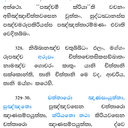
අත්ථො. ‘‘පඤ්චමී ක්රියා’’ති වචනං
අභිඤ්ඤාචිත්තවසෙන වුත්තං. සුද්ධඣානස්ස
පඤ්චමරූපකිරියස්ස පඤ්ඤත්තාරම්මණං එවාති
වෙදිතබ්බං.
. නිබ්බානඤ්ච චතුබ්බිධං ඵලං, මග්ගං
328
රූපඤ්ච
අරූපං
චිත්තචෙතසිකසඞ්ඛාතං
නාමඤ්ච ගොචරං කාතුං යානි චිත්තානි
සක්කොන්ති, තානි චිත්තානි මෙ වද, ආචරිය,
තානි මය්හං කථෙහි.
.
චත්තාරො ඤාණසංයුත්තා,
329-30
පුඤ්ඤතො
පුඤ්ඤවසෙන චත්තාරො
ඤාණසම්පයුත්තා,
ක්රියතො තථා
කිරියවසෙන
චත්තාරො ඤාණසම්පයුත්තා, ද්වෙ