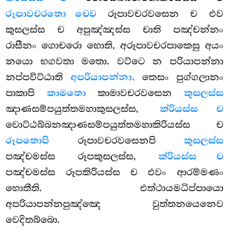
රූපාවචරතො චෙව
රූපාවචරවසෙන ච එව
කුසලස්ස ච අපුඤ්ඤස්ස චාති පඤ්චන්නං
රාසීනං ගොචරො හොති, අරූපාවචරපාකෙසු අයං
නයො භගවතා මතො. වට්ටෙ න පරියාපන්නා
නප්පවිට්ඨාති
අපරියාපන්නා,
තෙසං පුග්ගලානං
පාකාපි
කාමතො
කාමාවචරවසෙන
කුසලස්ස
ඤාණසම්පයුත්තමහාකුසලස්ස,
ක්රියස්ස ච
වොට්ඨබ්බනඤාණසම්පයුත්තමහාකිරියස්ස ච
රූපතොපි
රූපාවචරවසෙනපි
කුසලස්ස
පඤ්චමස්ස රූපකුසලස්ස,
ක්රියස්ස ච
පඤ්චමස්ස රූපකිරියස්ස ච එවං ආරම්මණං
හොතීති. එත්ථායමධිප්පායො
අපරියාපන්නපුඤ්ඤෙ වුත්තනයෙනෙව
වෙදිතබ්බො.