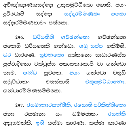
අවිඤ්ඤාණකසද්දො උතුසමුට්ඨිතො හොති. අයං
දුවිධොපි සද්දො
සද්දාරම්මණතං ගතො
සද්දාරම්මණභාවං පත්තො.
.
ධරීයතීති ගච්ඡන්තො
ගච්ඡන්තො
296
ජනෙහි ධරීයතෙති ගන්ධො.
ගමු සප්ප
ගතිම්හි,
ධර
ධාරණෙ.
සූචනතො
අත්තනො සාධාරණස්ස
පුප්ඵාදිනො වත්ථුස්ස පකාසනතොපි වා ගන්ධො
නාම.
ගන්ධ
සූචනෙ.
අයං
ගන්ධො චතූහි
සමුට්ඨානං එතස්සාති
චතුසමුට්ඨානො
.
ගන්ධාරම්මණසම්මතො.
.
රසමානා
රසන්තීති, රසොති පරිකිත්තිතො
297
ජනා රසමානා යං ධම්මජාතං
රසන්ති
අනුභවන්ති,
ඉති
යස්මා කාරණා, තස්මා කාරණා