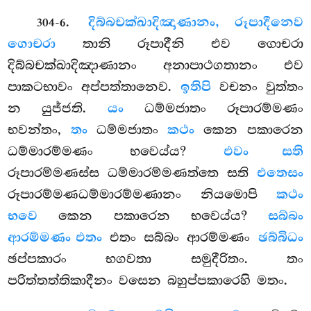
.
දිබ්බචක්ඛාදිඤාණානං, රූපාදීනෙව
304-6
ගොචරා
තානි රූපාදීනි එව ගොචරා
දිබ්බචක්ඛාදිඤාණානං අනාපාථගතානං එව
පාකටභාවං අප්පත්තානෙව.
ඉතිපි
වචනං වුත්තං
න යුජ්ජති.
යං
ධම්මජාතං රූපාරම්මණං
භවන්තං,
තං
ධම්මජාතං
කථං
කෙන පකාරෙන
ධම්මාරම්මණං භවෙය්ය?
එවං සති
රූපාරම්මණස්ස ධම්මාරම්මණත්තෙ සති
එතෙසං
රූපාරම්මණධම්මාරම්මණානං නියමොපි
කථං
භවෙ
කෙන පකාරෙන භවෙය්ය?
සබ්බං
ආරම්මණං එතං
එතං සබ්බං ආරම්මණං
ඡබ්බිධං
ඡප්පකාරං භගවතා සමුදීරිතං. තං
පරිත්තත්තිකාදීනං වසෙන බහුප්පකාරෙහි මතං.