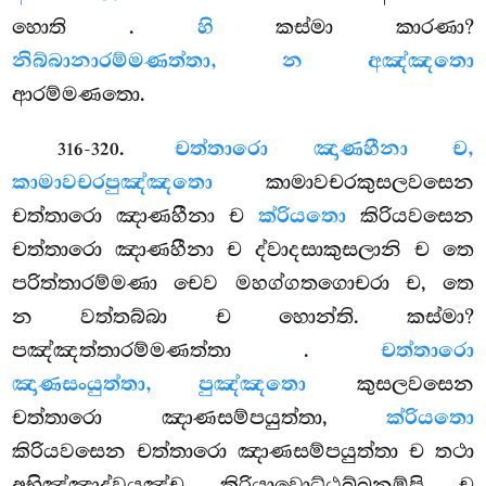
හොති
.
හි
කස්මා කාරණා?
නිබ්බානාරම්මණත්තා, න අඤ්ඤතො
ආරම්මණතො.
.
චත්තාරො ඤාණහීනා ච,
316-320
කාමාවචරපුඤ්ඤතො
කාමාවචරකුසලවසෙන
චත්තාරො ඤාණහීනා ච
ක්රියතො
කිරියවසෙන
චත්තාරො ඤාණහීනා ච ද්වාදසාකුසලානි ච තෙ
පරිත්තාරම්මණා චෙව මහග්ගතගොචරා ච, තෙ
න වත්තබ්බා ච හොන්ති. කස්මා?
පඤ්ඤත්තාරම්මණත්තා
.
චත්තාරො
ඤාණසංයුත්තා, පුඤ්ඤතො
කුසලවසෙන
චත්තාරො ඤාණසම්පයුත්තා,
ක්රියතො
කිරියවසෙන චත්තාරො ඤාණසම්පයුත්තා ච තථා
අභිඤ්ඤාද්වයඤ්ච කිරියාවොට්ඨබ්බනම්පි ච