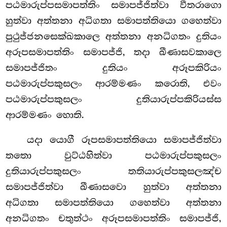
පඨමාරුප්පසමාපත්තිං සමාපජ්ජිත්වා වීතරාගො
හුත්වා අත්තනා අධිගතා සමාපත්තියො ගහෙත්වා
පුථුජ්ජනසෙක්ඛකාලෙ අත්තනා අනධිගතං දුතියං
අරූපසමාපත්තිං සමාපජ්ජි, තදා ඛීණාසවකාලෙ
සමාපජ්ජිතං දුතියං අරූපකිරියං
පඨමාරුප්පකුසලං ආරම්මණං කරොති, එවං
පඨමාරුප්පකුසලං දුතියාරුප්පකිරියස්ස
ආරම්මණං හොති.
යදා යොගී රූපසමාපත්තියො සමාපජ්ජිත්වා
තතො වුට්ඨහිත්වා පඨමාරුප්පකුසලං
දුතියාරුප්පකුසලං තතියාරුප්පකුසලඤ්ච
සමාපජ්ජිත්වා ඛීණාසවො හුත්වා අත්තනා
අධිගතා සමාපත්තියො ගහෙත්වා අත්තනා
අනධිගතං චතුත්ථං අරූපසමාපත්තිං සමාපජ්ජි,