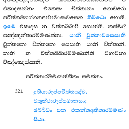
එකාදසන්නං එතෙසං චිත්තානං ගොචරො
පරිත්තමහග්ගතඅප්පමාණවසෙන
තිවිධො
හොති.
ඉමෙ
එකාදස න වත්තබ්බාපි හොන්ති. කස්මා?
පඤ්ඤත්තාරම්මණත්තා.
යානි වුත්තාවසෙසානි
වුත්තතො චිත්තතො සෙසානි යානි චිත්තානි,
තානි න වත්තබ්බාරම්මණානීති විභාවිනා
විඤ්ඤෙය්යානි.
පරිත්තාරම්මණත්තිකං සමත්තං.
.
321
දුතියාරුප්පචිත්තඤ්ච,
චතුත්ථාරුප්පමානසං;
ඡබ්බිධං පන එකන්තඅතීතාරම්මණං
සියා.