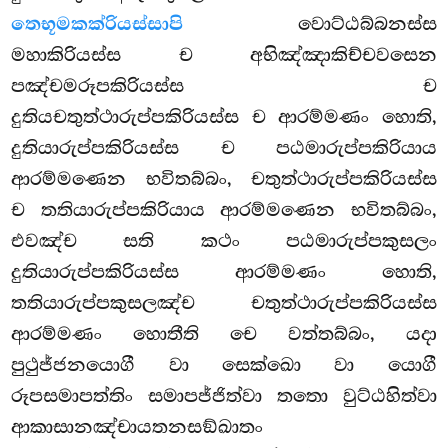
තෙභූමකක්රියස්සාපි
වොට්ඨබ්බනස්ස
මහාකිරියස්ස ච අභිඤ්ඤාකිච්චවසෙන
පඤ්චමරූපකිරියස්ස ච
දුතියචතුත්ථාරුප්පකිරියස්ස ච ආරම්මණං හොති,
දුතියාරුප්පකිරියස්ස ච පඨමාරුප්පකිරියාය
ආරම්මණෙන
භවිතබ්බං, චතුත්ථාරුප්පකිරියස්ස
ච තතියාරුප්පකිරියාය ආරම්මණෙන භවිතබ්බං,
එවඤ්ච සති කථං පඨමාරුප්පකුසලං
දුතියාරුප්පකිරියස්ස ආරම්මණං හොති,
තතියාරුප්පකුසලඤ්ච චතුත්ථාරුප්පකිරියස්ස
ආරම්මණං හොතීති චෙ වත්තබ්බං, යදා
පුථුජ්ජනයොගී වා සෙක්ඛො වා යොගී
රූපසමාපත්තිං සමාපජ්ජිත්වා තතො වුට්ඨහිත්වා
ආකාසානඤ්චායතනසඞ්ඛාතං