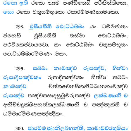
රසො ඉති
රසො නාම පණ්ඩිතෙහි පරිකිත්තිතො,
සො
රසො චතුසම්භූතො රසාරම්මණනාමකො.
.
ඵුසීයතීති ඵොට්ඨබ්බං
යං ධම්මජාතං
298
ජනෙහි ඵුසීයතීති තස්මා ඵොට්ඨබ්බං,
පථවීතෙජවායවො. තං ඵොට්ඨබ්බං චතුසම්භූතං
ඵොට්ඨබ්බාරම්මණං මතං.
.
සබ්බං නාමඤ්ච රූපඤ්ච, හිත්වා
299
රූපාදිපඤ්චකං
රූපාදිපඤ්චකං හිත්වා සබ්බං
නාමඤ්ච
චිත්තචෙතසිකනිබ්බානනාමඤ්ච
රූපඤ්ච
පඤ්චපසාදසුඛුමරූපඤ්ච
ලක්ඛණානි ච
අනිච්චදුක්ඛඅනත්තලක්ඛණානි ච පඤ්ඤත්ති ච
ධම්මාරම්මණසඤ්ඤිතං.
.
ඡාරම්මණානි
ලබ්භන්ති, කාමාවචරභූමියං
300