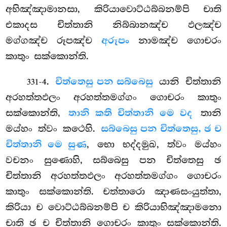
අභිඤ්ඤාමානසා, කිරියාවොට්ඨබ්බනම්පි චාති
එකාදස චිත්තානි නිබ්බානඤ්ච ඵලඤ්ච
මග්ගඤ්ච රූපඤ්ච
අරූපං
නාමඤ්ච ගොචරං
කාතුං සක්කොන්ති.
.
චිත්තෙසු පන සබ්බෙසු
යානි චිත්තානි
331-4
අරහත්තඵලං අරහත්තමග්ගං ගොචරං කාතුං
සක්කොන්ති,
තානි කති චිත්තානි මෙ වද
තානි
මය්හං ත්වං කථෙහි.
සබ්බෙසු පන චිත්තෙසු, ඡ ච
චිත්තානි මෙ සුණ
, භො භද්දමුඛ, ත්වං මය්හං
වචනං සුණොහි, සබ්බෙසු පන චිත්තෙසු ඡ
චිත්තානි අරහත්තඵලං අරහත්තමග්ගං ගොචරං
කාතුං සක්කොන්ති. චත්තාරො ඤාණසංයුත්තා,
කිරියා ච වොට්ඨබ්බනම්පි ච කිරියාභිඤ්ඤාමනො
චාති ඡ ච චිත්තානි ගොචරං කාතුං සක්කොන්ති.