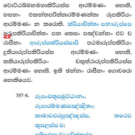
වොට්ඨබ්බනමහාකිරියස්ස ආරම්මණං හොති,
හසනං එකන්තපරිත්තාරම්මණත්තා රූපකිරියං
ආරම්මණං න කරොති.
ක්රියාචිත්තං පනාරුප්පෙ
අරූපකිරියාචිත්තං පන තෙසං පඤ්චන්නං එව ච
📜
රාසීනං
ආරුප්පක්රියස්සාපි
පඨමාරුප්පකිරියං
දුතියාරුප්පකිරියස්ස ආරම්මණං හොති,
තතියාරුප්පකිරියං චතුත්ථාරුප්පකිරියස්ස
ආරම්මණං හොති. ඉති ඡන්නං රාසීනං ගොචරො
හොතියෙව.
.
357-8
රූපං
චතුසමුට්ඨානං,
රූපාරම්මණසඤ්ඤිතං;
කාමාවචරපුඤ්ඤස්ස, තථෙව
කුසලස්ස ච;