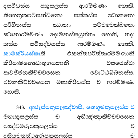
දසවිධස්ස අකුසලස්ස ආරම්මණං හොති,
තිහෙතුකපටිසන්ධිනො සත්තස්ස ඣානතො
පරිහීනස්ස ඣානං පච්චවෙක්ඛතො
ඣානාරම්මණං දොමනස්සයුත්තං හොති, තදා
තස්ස පටිඝද්වයස්ස ආරම්මණං හොති.
කාමක්රියස්සා
ති එකන්තපරිත්තාරම්මණානි
කිරියාමනොධාතුහසනානි වජ්ජෙත්වා
ආවජ්ජනකිච්චවසෙන වොට්ඨබ්බනස්ස,
ජවනකිච්චවසෙන මහාකිරියස්ස ච ආරම්මණං
හොති.
.
ආරුප්පකුසලඤ්චාපි, තෙභූමකුසලස්ස ච
343
මහාකුසලස්ස ච අභිඤ්ඤාකිච්චවසෙන
පඤ්චමරූපකුසලස්ස ච
දුතියචතුත්ථඅරූපකුසලස්ස ච