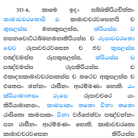
. කාමෙ ඉදං සබ්බකිරියචිත්තං
353-6
කාමාවචරතොපි ච
කාමාවචරවසෙනපි ච
කුසලස්ස
මහාකුසලස්ස,
ක්රියස්ස ච
හසනවොට්ඨබ්බනමහාකිරියස්ස ච
රූපාවචරතො
චෙව
රූපාවචරවසෙන ච එව
කුසලස්ස
පඤ්චමස්ස රූපකුසලස්ස,
ක්රියස්ස ච
පඤ්චමස්ස රූපකිරියස්ස ච
එකාදසකාමාවචරපාකස්ස ච තථෙව අකුසලස්ස ච
එතෙසං ඡන්නං රාසීනං ආරම්මණං හොති.
යං
ක්රියාමානසං රූපෙ
රූපාවචරෙ යං
කිරියාමානසං,
කාමපාකං තතො විනා තතො
රාසිතො කාමපාකං
විනා
වජ්ජෙත්වා පඤ්චන්නං
පන රාසීනං ආරම්මණං හොති. කාමාවචරතො
කාමාවචරවසෙන කිරියස්ස