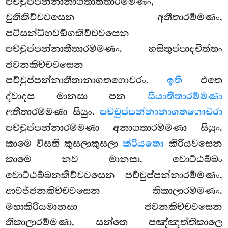
පච්චුප්පන්නානාගතාතීතාරම්මණං,
චුතිකිච්චවසෙන අතීතාරම්මණං,
පටිසන්ධිභවඞ්ගකිච්චවසෙන
පච්චුප්පන්නාතීතාරම්මණං. හසිතුප්පාදචිත්තං
ජවනකිච්චවසෙන
පච්චුප්පන්නාතීතානාගතගොචරං.
ඉති
එතෙ
ද්වාදස මානසා පන
සියාතීතාරම්මණා
අතීතාරම්මණා සියුං.
පච්චුප්පන්නානාගතගොචරා
පච්චුප්පන්නාරම්මණා අනාගතාරම්මණා සියුං.
කාමෙ වීසති කුසලාකුසලා
ක්රියතො
කිරියවසෙන
කාමෙ නව මානසා, වොට්ඨබ්බං
වොට්ඨබ්බනකිච්චවසෙන පච්චුප්පන්නාරම්මණං,
ආවජ්ජනකිච්චවසෙන තිකාලාරම්මණං.
මහාකිරියමානසා ජවනකිච්චවසෙන
තිකාලාරම්මණා, සන්තෙ පඤ්ඤත්තිකාලෙ