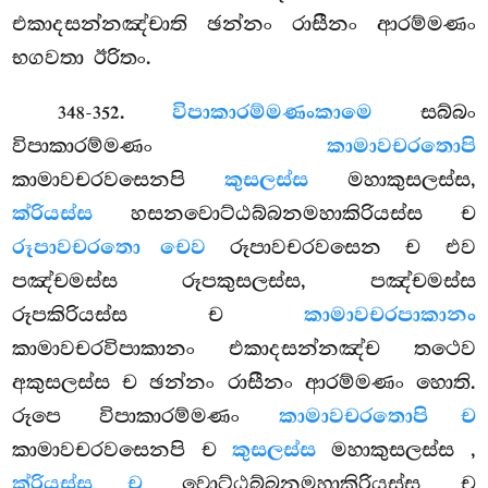
එකාදසන්නඤ්චාති ඡන්නං රාසීනං ආරම්මණං
භගවතා ඊරිතං.
.
විපාකාරම්මණං
කාමෙ
සබ්බං
348-352
විපාකාරම්මණං
කාමාවචරතොපි
කාමාවචරවසෙනපි
කුසලස්ස
මහාකුසලස්ස,
ක්රියස්ස
හසනවොට්ඨබ්බනමහාකිරියස්ස ච
රූපාවචරතො චෙව
රූපාවචරවසෙන ච එව
පඤ්චමස්ස රූපකුසලස්ස, පඤ්චමස්ස
රූපකිරියස්ස ච
කාමාවචරපාකානං
කාමාවචරවිපාකානං එකාදසන්නඤ්ච තථෙව
අකුසලස්ස ච ඡන්නං රාසීනං ආරම්මණං හොති.
රූපෙ විපාකාරම්මණං
කාමාවචරතොපි ච
කාමාවචරවසෙනපි ච
කුසලස්ස
මහාකුසලස්ස
,
ක්රියස්ස ච
වොට්ඨබ්බනමහාකිරියස්ස ච