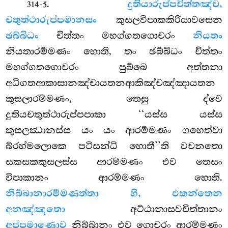
.
දුතියාරුප්පචිත්තඤ්ච,
314-5
චතුත්ථාරුප්පමානසං
කුසලවිපාකකිරියාවසෙන
ඡබ්බිධං
චිත්තං මහග්ගතගොචරං
නියතං
නියතාරම්මණං හොති, තං ඡබ්බිධං චිත්තං
මහග්ගතගොචරං පුබ්බෙ අත්තනා
අධිගතආකාසානඤ්චායතනආකිඤ්චඤ්ඤායතන
කුසලාරම්මණං, තෙසු ද්වෙ
දුතියචතුත්ථාරුප්පපාකා ‘‘යස්ස යස්ස
කුසලඣානස්ස යං යං ආරම්මණං ගහෙත්වා
බ්රහ්මලොකෙ පටිසන්ධි හොතී’’ති වචනතො
සකසකකුසලස්ස ආරම්මණං එව තෙසං
විපාකානං ආරම්මණං හොති.
නිබ්බානාරම්මණත්තා හි, එකන්තෙන
අනඤ්ඤතො
අට්ඨානාසවචිත්තානං
අප්පමාණොව
නිබ්බානං එව ගොචරං ආරම්මණං