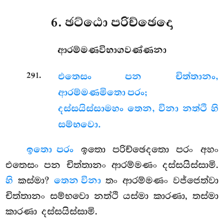
6. ඡට්ඨො පරිච්ඡෙදො
ආරම්මණවිභාගවණ්ණනා
.
291
එතෙසං පන චිත්තානං,
ආරම්මණමිතො පරං;
දස්සයිස්සාමහං තෙන, විනා නත්ථි හි
සම්භවො.
ඉතො පරං
ඉතො පරිච්ඡෙදතො පරං අහං
එතෙසං පන චිත්තානං ආරම්මණං දස්සයිස්සාමි.
හි
කස්මා?
තෙන විනා
තං ආරම්මණං වජ්ජෙත්වා
චිත්තානං සම්භවො නත්ථි යස්මා කාරණා, තස්මා
කාරණා දස්සයිස්සාමි.