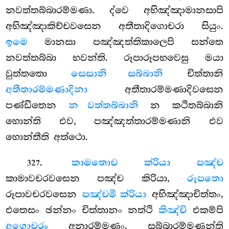
නවත්තබ්බාරම්මණා. ද්වෙ අභිඤ්ඤාමානසාපි
අභිඤ්ඤාකිච්චවසෙන අතීතාදිගොචරා සියුං.
ඉමෙ
මානසා පඤ්ඤත්තිකාලෙපි සන්තෙ
නවත්තබ්බා භවන්ති. රූපාරූපභවෙසු මයා
වුත්තතො
සෙසානි සබ්බානි
චිත්තානි
අතීතාරම්මණාදිනා
අතීතාරම්මණාදිවසෙන
පණ්ඩිතෙන
න වත්තබ්බානි
න කථිතබ්බානි
හොන්ති එව, පඤ්ඤත්තාරම්මණානි එව
හොන්තීති අත්ථො.
.
කාමතො
ච ක්රියා පඤ්ච
327
කාමාවචරවසෙන පඤ්ච කිරියා,
රූපතො
රූපාවචරවසෙන
පඤ්චමී ක්රියා
අභිඤ්ඤාචිත්තං,
එතෙසං ඡන්නං චිත්තානං නත්ථි
කිඤ්චි
එකම්පි
අගොචරං
අනාරම්මණං, සබ්බාරම්මණන්ති