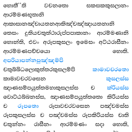
හොතී’’ති වචනතො සකසකකුසලානං
ආරම්මණභූතානි
ආකාසානඤ්චායතනආකිඤ්චඤ්ඤායතනානි
තෙසං දුතියචතුත්ථාරුප්පපාකානං ආරම්මණානි
හොන්ති, එවං අරූපකුසලං ඉමෙසං අට්ඨරාසීනං
ආරම්මණපච්චයො හොති.
අපරියාපන්නපුඤ්ඤම්පි
චතුබ්බිධලොකුත්තරකුසලම්පි
කාමාවචරතො
කාමාවචරවසෙන
කුසලස්ස
ඤාණසම්පයුත්තමහාකුසලස්ස ච
ක්රියස්ස
වොට්ඨබ්බනස්ස, ඤාණසම්පයුත්තතො කිරියස්ස
ච
රූපතො
රූපාවචරවසෙන පඤ්චමස්ස
රූපකුසලස්ස ච පඤ්චමස්ස රූපකිරියස්ස චාති
චතුන්නං රාසීනං ආරම්මණං සදා හොති,