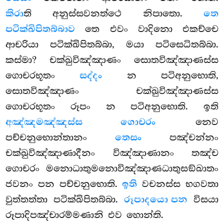
කිරා
ති අනුස්සවනත්ථෙ නිපාතො.
තෙ
පටික්ඛිපිතබ්බාව
තෙ එවං වාදිනො එකච්චෙ
ආචරියා පටික්ඛිපිතබ්බා, මයා පටිසෙධිතබ්බා.
කස්මා? චක්ඛුවිඤ්ඤාණං සොතවිඤ්ඤාණස්ස
ගොචරභූතං
සද්දං
න පටිඅනුභොති,
සොතවිඤ්ඤාණං චක්ඛුවිඤ්ඤාණස්ස
ගොචරභූතං
රූපං න පටිඅනුභොති. ඉති
අඤ්ඤමඤ්ඤස්ස ගොචරං
නෙව
පච්චනුභොන්තානං
තෙසං
පඤ්චන්නං
චක්ඛුවිඤ්ඤාණාදීනං විඤ්ඤාණානං තඤ්ච
ගොචරං මනොධාතුමනොවිඤ්ඤාණධාතුසඞ්ඛාතං
ජවනං පන පච්චනුභොති.
ඉති
වචනස්ස භගවතා
වුත්තත්තා පටික්ඛිපිතබ්බා.
රූපාදයො පන
විසයා
රූපාදිපඤ්චාරම්මණානි එව හොන්ති.