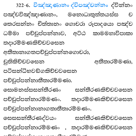
.
විඤ්ඤාණානං ද්විපඤ්චන්නං
ද්වින්නං
322-6
පඤ්චවිඤ්ඤාණානං, මනොධාතුත්තයස්ස ච
තෙරසන්නං චිත්තානං ගොචරා රූපාදයො පඤ්ච
ධම්මා පච්චුප්පන්නාව, අට්ඨ කාමමහාවිපාකා
තදාරම්මණකිච්චවසෙන
අතීතානාගතපච්චුප්පන්නගොචරා,
චුතිකිච්චවසෙන අතීතාරම්මණා,
පටිසන්ධිභවඞ්ගකිච්චවසෙන
පච්චුප්පන්නාතීතාරම්මණා.
සොමනස්සසන්තීරණං සන්තීරණකිච්චවසෙන
පච්චුප්පන්නාරම්මණං. තදාරම්මණකිච්චවසෙන
පච්චුප්පන්නානාගතාතීතාරම්මණං.
සෙසසන්තීරණද්වයං සන්තීරණකිච්චවසෙන
පච්චුප්පන්නාරම්මණං
, තදාරම්මණකිච්චවසෙන