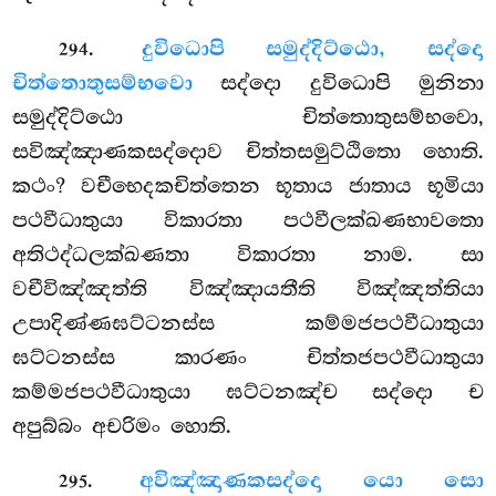
.
දුවිධොපි සමුද්දිට්ඨො, සද්දො
294
චිත්තොතුසම්භවො
සද්දො දුවිධොපි මුනිනා
සමුද්දිට්ඨො චිත්තොතුසම්භවො,
සවිඤ්ඤාණකසද්දොව චිත්තසමුට්ඨිතො හොති.
කථං? වචීභෙදකචිත්තෙන භූතාය ජාතාය භූමියා
පථවීධාතුයා විකාරතා පථවීලක්ඛණභාවතො
අතිථද්ධලක්ඛණතා විකාරතා නාම. සා
වචීවිඤ්ඤත්ති විඤ්ඤායතීති විඤ්ඤත්තියා
උපාදිණ්ණඝට්ටනස්ස කම්මජපථවීධාතුයා
ඝට්ටනස්ස කාරණං චිත්තජපථවීධාතුයා
කම්මජපථවීධාතුයා ඝට්ටනඤ්ච සද්දො ච
අපුබ්බං අචරිමං හොති.
.
අවිඤ්ඤාණකසද්දො යො සො
295