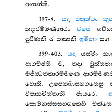
හොන්ති.
397-8
.
යදා චතුත්ථං කු
තදාරම්මණභාවං
වජෙ
ගච්ඡෙ
පුරිමානි ඡ පාකානි
ඉමිනා
සහ 
399-403
.
යදා
යස්මිං කා
ආගච්ඡති ච, තදා වුත්තන
මජ්ඣත්තාරම්මණෙ ආරම්මණව
හොති. උපෙක්ඛාසහගතෙසු 
විපාකචිත්තානි ජායරෙ.
අ
සොමනස්සසහගතෙහි චිත්තෙහ