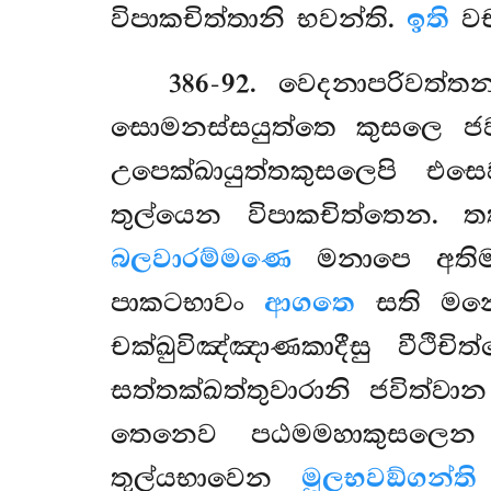
විපාකචිත්තානි භවන්ති.
ඉති
වච
386-92
. වෙදනාපරිවත්ත
සොමනස්සයුත්තෙ කුසලෙ ජව
උපෙක්ඛායුත්තකුසලෙපි 
තුල්යෙන විපාකචිත්තෙන.
බලවාරම්මණෙ
මනාපෙ අතිම
පාකටභාවං
ආගතෙ
සති මනො
චක්ඛුවිඤ්ඤාණකාදීසු වීථි
සත්තක්ඛත්තුවාරානි ජවිත
තෙනෙව පඨමමහාකුසලෙන ස
තුල්යභාවෙන
මූලභවඞ්ගන්ති