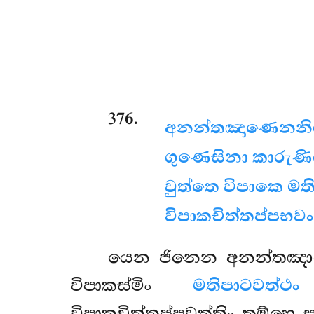
376
.
අනන්තඤාණෙන
න
ගුණෙසිනා කාරු
වුත්තෙ විපාකෙ මත
විපාකචිත්තප්පභවං
යෙන
ජිනෙන අනන්තඤා
විපාකස්මිං
මතිපාටවත්ථං