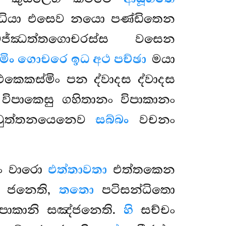
සන්ධියා එසෙව නයො පණ්ඩිතෙන
මජ්ඣත්තගොචරස්ස වසෙන
ස්මිං ගොචරෙ ඉධ අථ පච්ඡා
මයා
කෙකස්මිං පන ද්වාදස ද්වාදස
ිපාකෙසු ගහිතානං විපාකානං
වුත්තනයෙනෙව
සබ්බං
වචනං
යං වාරො
එත්තාවතා
එත්තකෙන
ං ජනෙති,
තතො
පටිසන්ධිතො
ිපාකානි සඤ්ජනෙති.
හි
සච්චං