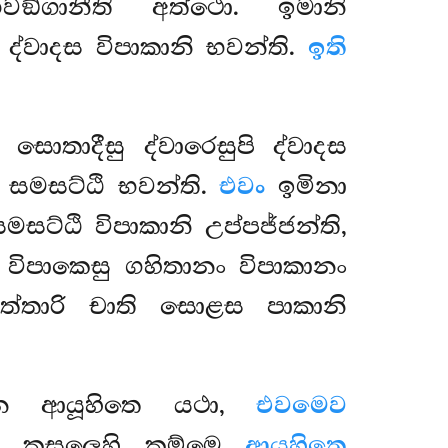
ඞ්ගානීති අත්ථො. ඉමානි
 ද්වාදස විපාකානි භවන්ති.
ඉති
සොතාදීසු ද්වාරෙසුපි ද්වාදස
ා සමසට්ඨි භවන්ති.
එවං
ඉමිනා
සට්ඨි විපාකානි උප්පජ්ජන්ති,
විපාකෙසු ගහිතානං විපාකානං
ත්තාරි චාති සොළස පාකානි
ෙන ආයූහිතෙ යථා,
එවමෙව
ිපි කුසලෙහි කම්මෙ
ආයූහිතෙ