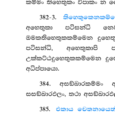
කම්මං තිහෙතුකං විපාකං න ද
382-3
.
තිහෙතුකෙන
කම්ම
අහෙතුකා පටිසන්ධි නෙව
ඔමකතිහෙතුකකම්මෙන දුහෙතු
පටිසන්ධි, අහෙතුකාපි
උක්කට්ඨදුහෙතුකකම්මෙන දුහ
අධිප්පායො.
384
. අසඞ්ඛාරකම්මං
සසඞ්ඛාරඵලං, තථා අසඞ්ඛාරඵල
385
.
එකාය චෙතනායෙත්