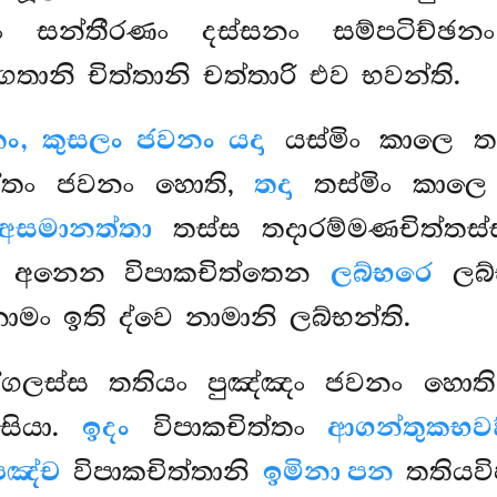
 සන්තීරණං දස්සනං සම්පටිච්ඡ
නි චිත්තානි චත්තාරි එව භවන්ති.
ත්තං, කුසලං ජවනං යදා
යස්මිං කාලෙ 
ත්තං ජවනං හොති,
තදා
තස්මිං කාල
 අසමානත්තා
තස්ස තදාරම්මණචිත්තස
ස අනෙන විපාකචිත්තෙන
ලබ්භරෙ
ලබ්භ
ාමං ඉති ද්වෙ නාමානි ලබ්භන්ති.
ග්ගලස්ස තතියං පුඤ්ඤං ජවනං හොත
සියා.
ඉදං
විපාකචිත්තං
ආගන්තුකභවඞ
පඤ්ච
විපාකචිත්තානි
ඉමිනා පන
තතියවි