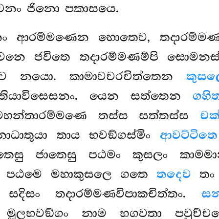
නං ජිනො පකාසයෙ.
නං ආරම්මණෙන හොතෙව, තදාරම්මණචි
නෙ ජවිතෙ තදාරම්මණම්පි සොමනස්
එසෙව නයො. කාමාවචරචිත්තෙන
කුසල
 තතියාවිසෙසනං. යෙන සත්තෙන
ගහි
හන්තාරම්මණෙ තස්ස සත්තස්ස
චක්
ධාතුයා තාය භවඞ්ගස්මිං
ආවට්ටිතෙ
චිත්තෙසු ජාතෙසු පඨමං කුසලං කාම
්වාන පඨමෙ මහාකුසලෙ ගතෙ
තදෙව
තං 
දිසං තදාරම්මණවිපාකචිත්තං.
සන
මූලභවඞ්ගං නාම භගවතා පවුච්