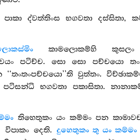
සුණාථ.
පාකා ද්වත්තිංස භගවතා දස්සිතා, කම්
ොකස්මිං
කාමලොකම්හි කුසලං ප
චයං පටිච්ච. සො සො පච්චයො තංතං
‘‘තංතංපච්චයො’’ති වුත්තං. විච්ඡාක
පටිසන්ධි භගවතා පකාසිතා. නානාක
ම්මං
තිහෙතුකං යං කම්මං පන කාමාවච
ච විපාකං දෙති.
දුහෙතුකං තු යං කම්මං