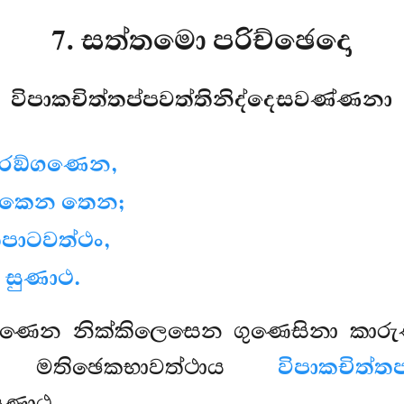
7. සත්තමො පරිච්ඡෙදො
විපාකචිත්තප්පවත්තිනිද්දෙසවණ්ණනා
ිරඞ්ගණෙන,
ණිකෙන තෙන;
ිපාටවත්ථං,
 සුණාථ.
ණෙන නික්කිලෙසෙන ගුණෙසිනා කා
මතිඡෙකභාවත්ථාය
විපාකචිත්ත