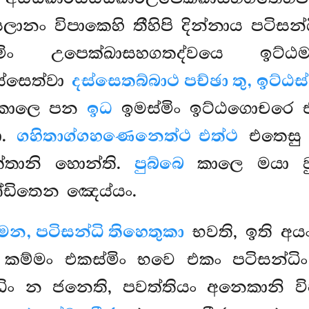
ලානං විපාකෙහි තීහිපි දින්නාය පටි
ං උපෙක්ඛාසහගතද්වයෙ ඉට්ඨ
ස්සෙත්වා
දස්සෙතබ්බාථ පච්ඡා තු, ඉට්ඨ
ඡාකාලෙ පන
ඉධ
ඉමස්මිං ඉට්ඨගොචරෙ එ
ා.
ගහිතාග්ගහණෙනෙත්ථ එත්ථ
එතෙසු ව
තානි හොන්ති.
පුබ්බෙ
කාලෙ මයා 
ඩිතෙන ඤෙය්යං.
න, පටිසන්ධි තිහෙතුකා
භවති, ඉති අ
 කම්මං එකස්මිං භවෙ එකං පටිසන්ධි
ධිං න ජනෙති, පවත්තියං අනෙකානි ව