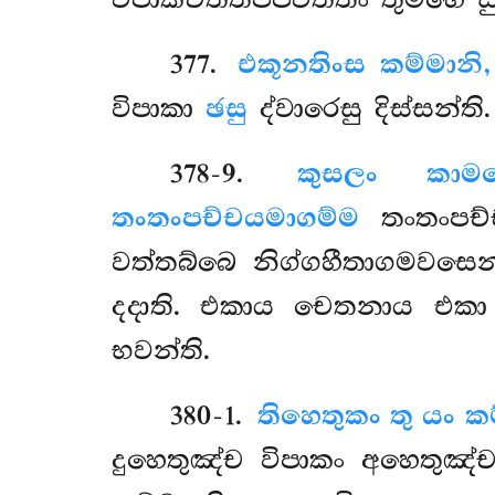
විපාකචිත්තප්පවත්තිං තුම්හෙ 
377
.
එකූනතිංස කම්මානි,
විපාකා
ඡසු
ද්වාරෙසු දිස්සන්ති.
378-9
.
කුසලං කාමල
තංතංපච්චයමාගම්ම
තංතංපච්
වත්තබ්බෙ නිග්ගහීතාගමවසෙන 
දදාති. එකාය චෙතනාය එකා 
භවන්ති.
380-1
.
තිහෙතුකං තු යං ක
දුහෙතුඤ්ච විපාකං අහෙතුඤ්