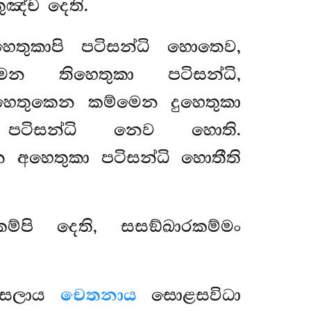
ුඤ්ච දෙති.
ෙතුකාපි පටිසන්ධි හොතෙව,
ෙන තිහෙතුකා පටිසන්ධි,
ුහෙතුකෙන කම්මෙන දුහෙතුකා
ා පටිසන්ධි නෙව හොති.
න අහෙතුකා පටිසන්ධි හොතීති
කම්පි දෙති, සසඞ්ඛාරකම්මං
ුසලාය
චෙතනාය
සොළසවිධා