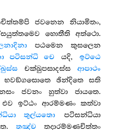
ත්තම්පි ජවනෙන නියාමිතං,
සයුත්තමෙව හොතීති අත්ථො.
ෙනාදිනා
පඨමෙන කුසලෙන
තා පටිසන්ධි චෙ
යදි,
ඉට්ඨෙ
ඛුස්ස
චක්ඛුපසාදස්ස
ආපාථං
භවඞ්ගසොතෙ ඡින්දිතෙ සති
මානසං ජවනං හුත්වා ජායතෙ.
එව ඉට්ඨං ආරම්මණං කත්වා
්ධියා තුල්යතො
පටිසන්ධියා
චතෙ.
තඤ්ච
තදාරම්මණචිත්තං