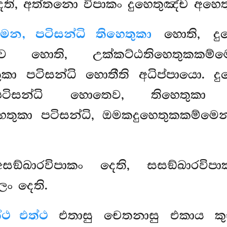
ෙති, අත්තනො විපාකං දුහෙතුඤ්ච අහෙත
ෙන, පටිසන්ධි තිහෙතුකා
හොති, දුහ
 හොති, උක්කට්ඨතිහෙතුකකම්ම
කා පටිසන්ධි හොතීති අධිප්පායො. ද
 පටිසන්ධි හොතෙව, තිහෙතුක
ෙතුකා පටිසන්ධි, ඔමකදුහෙතුකකම්මෙ
අසඞ්ඛාරවිපාකං දෙති, සසඞ්ඛාරවිපා
ං දෙති.
ථ එත්ථ
එතාසු චෙතනාසු එකාය ක