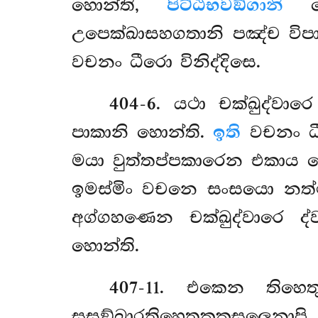
හොන්ති,
පිට්ඨිභවඞ්ගානි
සො
උපෙක්ඛාසහගතානි පඤ්ච විපා
වචනං ධීරො විනිද්දිසෙ.
404-6
. යථා චක්ඛුද්වාර
පාකානි හොන්ති.
ඉති
වචනං ධී
මයා වුත්තප්පකාරෙන එකාය
ඉමස්මිං වචනෙ සංසයො නත්
අග්ගහණෙන චක්ඛුද්වාරෙ ද
හොන්ති.
407-11
. එකෙන
තිහෙ
සසඞ්ඛාරතිහෙතුකකුසලෙනාප