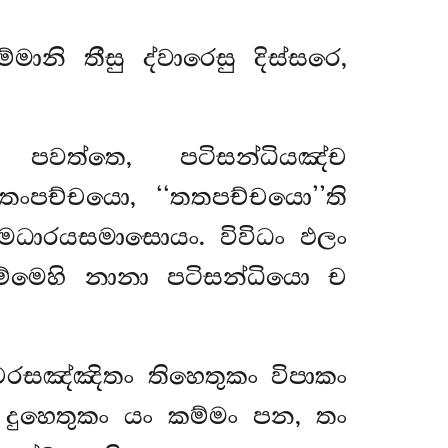
මානි තීසු ද්වාරෙසු දිස්සරෙ,
වත්තෙ, පටිසන්ධියඤ්ච
පච්චයො, ‘‘තතපච්චයො’’ති
ම්මධාරයසමාසොයං. විවිධං ඵලං
ම්මෙහි නානා පටිසන්ධියො ච
රසඤ්ඤිතං තිහෙතුකං විපාකං
දුහෙතුකං යං කම්මං පන, තං