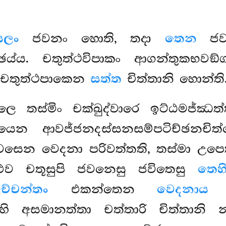
සලං
ජවනං හොති, තදා
තෙන
ජවන
ය්ය. චතුත්ථවිපාකං ආගන්තුකභවඞ
චතුත්ථපාකෙන
සත්ත
චිත්තානි හොන්ති
ලෙ තස්මිං චක්ඛුද්වාරෙ ඉට්ඨමජ්ඣ
යෙන ආවජ්ජනදස්සනසම්පටිච්ඡනචිත
සෙන වෙදනා පරිවත්තති, තස්මා උප
එව චතූසුපි ජවනෙසු ජවිතෙසු
තෙහ
ච්චන්තං
එකන්තෙන
වෙදනාය
උ
ි අසමානත්තා චත්තාරි චිත්තානි න