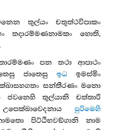
ෙන තුල්යං චතුත්ථවිපාකං
්ගං තදාරම්මණනාමකං හොති,
.
ත්තාරම්මණං පන තථා ආපාථං
්තෙසු ජාතෙසු
ඉධ
ඉමස්මිං
ෙක්ඛාසහගතං සන්තීරණං මනො
ි
ජවනෙහි තුල්යානි චත්තාරි
පෙක්ඛාවෙදනාය
පුරිමෙහි
ාමතො පිට්ඨිභවඞ්ගානි නාම