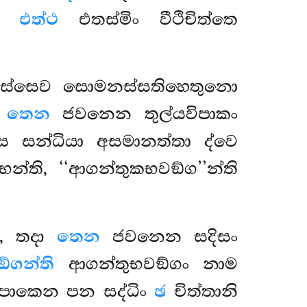
නං
එත්ථ
එතස්මිං වීථිචිත්තෙ
තස්සෙව සොමනස්සතිහෙතුනො
ෙ
තෙන
ජවනෙන තුල්යවිපාකං
්ස සන්ධියා අසමානත්තා
ද්වෙ
න්ති, ‘‘ආගන්තුකභවඞ්ග’’න්ති
ි, තදා
තෙන
ජවනෙන සදිසං
්ගන්ති
ආගන්තුභවඞ්ගං නාම
පාකෙන පන සද්ධිං
ඡ
චිත්තානි