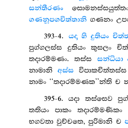
සන්තීරණං
සොමනස්සයුත්තං
ගණනූපගචිත්තානි
ගණනං උපගතා
393-4
.
යදා හි දුතියං චි
පුග්ගලස්ස දුතියං
කුසලං චි
තදාරම්මණං. තස්ස
සන්ධියා
නාමානි
අස්ස
විපාකචිත්තස්
නාමං ‘‘තදාරම්මණක’’න්ති ච න
395-6
. යදා තස්සෙව පු
තතියං පාකං තදාරම්මණිකං 
භගවතා වුච්චතෙ, පුරිමානි ච