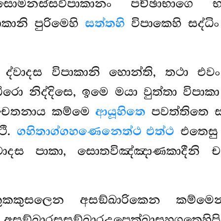
මනස්සවිපාකානං පච්ඡාභාගෙ භව
කානි පුරිමෙහි
සත්තහි
විපාකෙහි සද්ධිං
ෙ ද්වාදස විපාකානි හොන්ති, තථා එවං 
රො නිද්දිසෙ, ඉමෙ මයා වුත්තා විපාක
 චෙතනාය කම්මෙ
ආයූහිතෙ
පවත්තිතෙ සම
ථි.
ගහිතාග්ගහණෙනෙත්ථ එත්ථ
එතෙසු 
්වාදස පාකා, සොතවිඤ්ඤාණකාදීනි ච
තුකකුසලෙන අසඞ්ඛාරිකෙන කම්ම
ි අසඞ්ඛාරසසඞ්ඛාරඋපෙක්ඛාසහගතෙහ