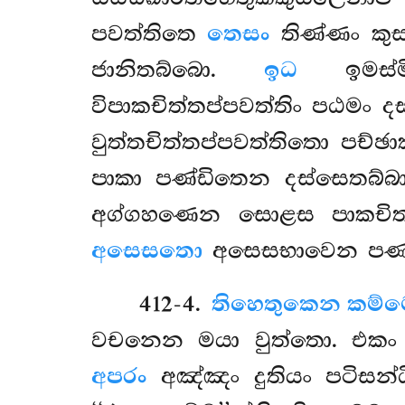
පවත්තිතෙ
තෙසං
තිණ්ණං කුස
ජානිතබ්බො.
ඉධ
ඉමස්මි
විපාකචිත්තප්පවත්තිං පඨමං ද
වුත්තචිත්තප්පවත්තිතො පච්
පාකා පණ්ඩිතෙන දස්සෙතබ්බ
අග්ගහණෙන සොළස පාකචිත්
අසෙසතො
අසෙසභාවෙන පණ්
412-4
.
තිහෙතුකෙන කම්මෙ
වචනෙන මයා
වුත්තො. එකං
අපරං
අඤ්ඤං දුතියං පටිසන්