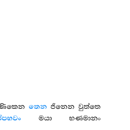
රුණිකෙන
තෙන
ජිනෙන වුත්තෙ
ප්පභවං
මයා භණමානං