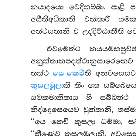
නයාදයො වෙදිතබ්බා. පාළි ප
අසීතිඅධිකානි චත්තාරි යමක
අත්ථසතානි ච උද්දිට්ඨානීති වෙ
එවමෙත්ථ
නයයමකපුච්ඡ
අනුත්තානපදත්ථානුසාරෙන
තත්ථ
යෙ කෙචී
ති අනවසෙස
කුසලමූලා
ති කිං තෙ සබ්බෙයෙ
යමකමාතිකාය හි සබ්බත්ථ ප
නිද්දෙසෙයෙව වුත්තානි, තස්
‘‘යෙ කෙචි කුසලා ධම්මා, ස
‘‘තීණෙව කුසලමූලානි, අවසෙ