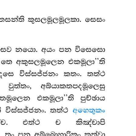
තෙසන්ති කුසලමූලමූලකා. සෙසං
ි එසෙව නයො. අයං පන විසෙසො
 තෙ අකුසලමූලෙන එකමූලා’’ති
දෙසෙ විස්සජ්ජනං කතං. තත්ථ
 වුත්තං, අබ්යාකතපදමූලෙසු
මූලෙන එකමූලා’’ති පුච්ඡාය
 විස්සජ්ජනං. තත්ථ
අහෙතුකං
ානඤ්ච. එත්ථ ච කිඤ්චාපි
, තං පන අබ්බොහාරිකං කත්වා