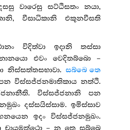
දසසු වාරෙසු සට්ඨිසතං නයා,
ානි, වීසාධිකානි එකූනවීසති
ානං විදිත්වා ඉදානි තස්සා
ණනානයො එවං වෙදිතබ්බො –
කා නිස්සත්තසභාවා.
සබ්බෙ තෙ
පන විස්සජ්ජනමාතිකාය නත්ථි.
ජනානීති. විස්සජ්ජනානි පන
මුඛං දස්සයිස්සාම. ඉමිස්සාව
්ගනයෙන ඉදං විස්සජ්ජනමුඛං.
්සා චායමත්ථො – න තෙ සබ්බෙ