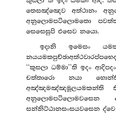
කුසලා’’ති ඉදං යමකං ආදි. ත
තෙසඤ්ඤෙව අත්ථානං අනු
අනුලොමපටිලොමතො පවත්තප
සෙසෙසුපි එසෙව නයො.
ඉදානි ඉමෙසං යමක
නයයමකපුච්ඡාඅත්ථවාරප්පභෙ
‘‘කුසලා ධම්මා’’ති ඉදං ආ
චත්තාරො නයා හොන්ත
අඤ්ඤමඤ්ඤමූලයමකන්ති 
අනුලොමපටිලොමවසෙන
සන්නිට්ඨානසංසයවසෙන ද්වෙ ද