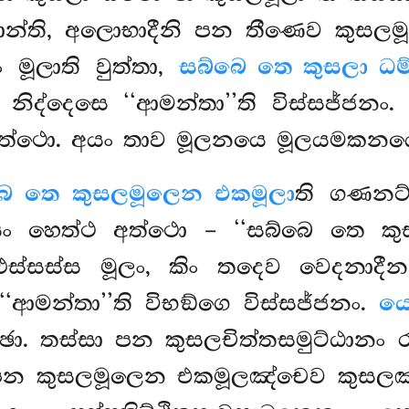
ොන්ති, අලොභාදීනි පන තීණෙව කුසලමූ
නං
මූලාති වුත්තා,
සබ්බෙ තෙ කුසලා ධම
සා නිද්දෙසෙ ‘‘ආමන්තා’’ති විස්සජ්ජන
ති අත්ථො. අයං තාව මූලනයෙ මූලයමකනය
බෙ තෙ කුසලමූලෙන එකමූලා
ති ගණනට
ං හෙත්ථ අත්ථො – ‘‘සබ්බෙ තෙ ක
ඵස්සස්ස මූලං, කිං තදෙව වෙදනාදී
ආමන්තා’’ති විභඞ්ගෙ විස්සජ්ජනං.
යෙ
ච්ඡා. තස්සා
පන කුසලචිත්තසමුට්ඨානං 
 පන කුසලමූලෙන එකමූලඤ්චෙව කුසලඤ්