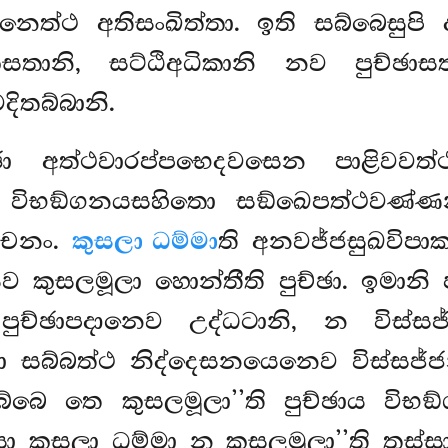
නෙත්ථ අතිසංඛිත්තා. ඉති සබ්බෙසුපි 
සතානි, සට්ඨිඅධිකානි නව පුච්ඡාසත
දිතබ්බානි.
ා අත්ථවාරප්පභෙදවසෙන පාළිවවත්ථ
ෙව විභඞ්ගනයසහිතො සඞ්ඛෙපත්ථවණ්
වචනං.
කුසලා ධම්මා
ති අනවජ්ජසුඛවිපා
ව කුසලමූලා හොන්තීති පුච්ඡා. ඉමානි 
ුච්ඡාපදානෙව උද්ධටානි, න විස්සජ්
මා සබ්බත්ථ නිද්දෙසනයෙනෙව විස්සජ්ජන
බ්බෙ තෙ කුසලමූලා’’ති පුච්ඡාය විභඞ
සා කුසලා ධම්මා න කුසලමූලා’’ති තස