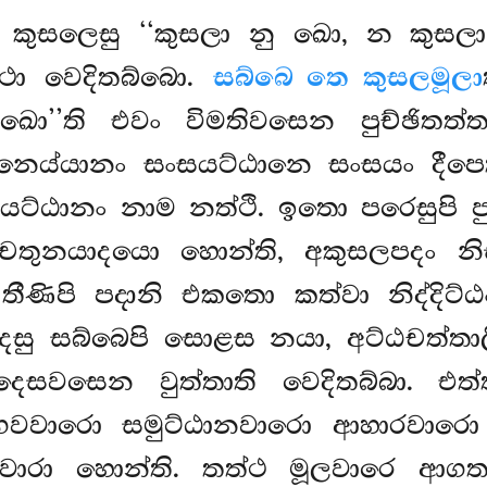
ි කුසලෙසු ‘‘කුසලා නු ඛො, න කුසල
්ථො වෙදිතබ්බො.
සබ්බෙ තෙ කුසලමූලා
ො’’ති එවං විමතිවසෙන පුච්ඡිතත්
ෙය්යානං සංසයට්ඨානෙ සංසයං දීපෙ
ට්ඨානං නාම නත්ථි. ඉතො පරෙසුපි 
චතුනයාදයො හොන්ති, අකුසලපදං නිස
 තීණිපි පදානි එකතො කත්වා නිද්දිට
ෙසු සබ්බෙපි සොළස නයා, අට්ඨචත්තාලී
්දෙසවසෙන වුත්තාති වෙදිතබ්බා. එ
භවවාරො සමුට්ඨානවාරො ආහාරවාර
 වාරා හොන්ති. තත්ථ මූලවාරෙ ආගත