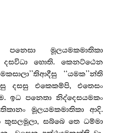
පනෙසා මූලයමකමාතිකා
ති දසවිධා හොති. කෙනට්ඨෙන
කසාලා’’තිආදීසු ‘‘යමක’’න්ති
සු දසසු එකෙකම්පි, එතෙසං
. ඉධ පනෙතා නිද්දෙසයමකං
තිකානං මූලයමකමාතිකා ආදි.
න කුසලමූලා, සබ්බෙ තෙ ධම්මා