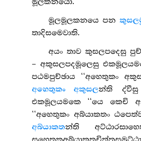
මූලකනයො.
මූලමූලකනයෙ පන
කුසල
තාදිසමෙවාති.
අයං තාව කුසලපදෙසු පු
– අකුසලපදමූලෙසු එකමූලයමක
පඨමපුච්ඡාය ‘‘අහෙතුකං අකු
අහෙතුකං අකුසල
න්ති ද්ව
එකමූලයමකෙ ‘‘යෙ කෙචි අබ්
‘‘අහෙතුකං අබ්යාකතං ඨපෙත්
අබ්යාකත
න්ති අට්ඨාරසාහෙ
සහෙතුකඅබ්යාකතචිත්තසමුට්ඨ