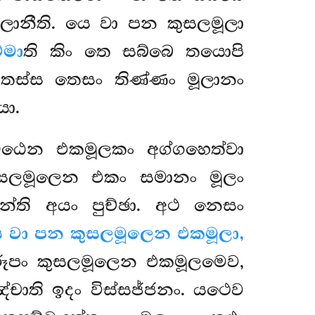
ලානීති. යෙ වා පන කුසලමූලා
්මා
ති කිං තෙ සබ්බෙ තයොපි
ං. තස්ස තෙසං තිණ්ණං මූලානං
ො.
්ඨෙන එකමූලකං අග්ගහෙත්වා
ුසලමූලෙන එකං සමානං මූලං
නන්ති අයං පුච්ඡා. අථ නෙසං
 වා පන කුසලමූලෙන එකමූලා,
රූපං කුසලමූලෙන එකමූලමෙව,
චාති ඉදං විස්සජ්ජනං. යථෙව