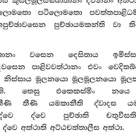
ස්ස කුසලමූලසඞ්ඛාතානං ද්වින්නං අත
ලොමතො පටිලොමතො පවත්තපාළිධම්
ුච්ඡාවසෙන පුච්ඡායමකන්ති වා ත
ානං වසෙන දෙසිතාය ඉමිස්ස
දවසෙන පාළිවවත්ථානං එවං වෙදිතබ්
දිපදං නිස්සාය මූලනයො මූලමූලනයො 
ි. තෙසු එකෙකස්මිං නයෙ
තීණි තීණි යමකානීති
ද්වාදස ය
ද්වෙ ද්වෙ පුච්ඡාති චතුවීසත
්වෙ අත්ථාති අට්ඨචත්තාලීස අත්ථා.