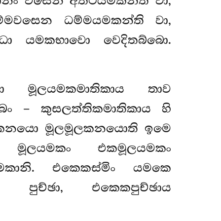
්ථානං වසෙන අත්ථයමකන්ති වා,
මවසෙන ධම්මයමකන්ති වා,
ිධා යමකභාවො වෙදිතබ්බො.
ා මූලයමකමාතිකාය තාව
බං – කුසලත්තිකමාතිකාය හි
මූලකනයො මූලමූලකනයොති ඉමෙ
 මූලයමකං එකමූලයමකං
මකානි. එකෙකස්මිං යමකෙ
ි පුච්ඡා, එකෙකපුච්ඡාය