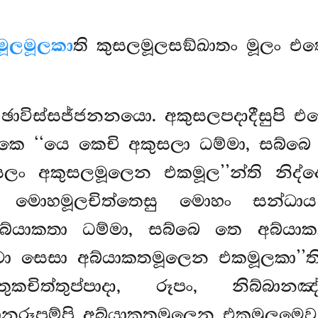
මූලමූලකා
ති කුසලමූලසඞ්ඛාතං මූලං එ
ච්ඡාවිස්සජ්ජනනයො. අකුසලපදාදීසුප
ෙ ‘‘යෙ කෙචි අකුසලා ධම්මා, සබ්බෙ
සලං අකුසලමූලෙන එකමූල’’න්ති නිද්
ීසු මොහමූලචිත්තෙසු මොහං සන්ධාය
යාකතා ධම්මා, සබ්බෙ තෙ අබ්යාකත
වා සෙසා අබ්යාකතමූලෙන එකමූලකා’’ති
තුකචිත්තුප්පාදා, රූපං, නිබ්බ
ානරූපම්පි අබ්යාකතමූලෙන එකමූලමෙව