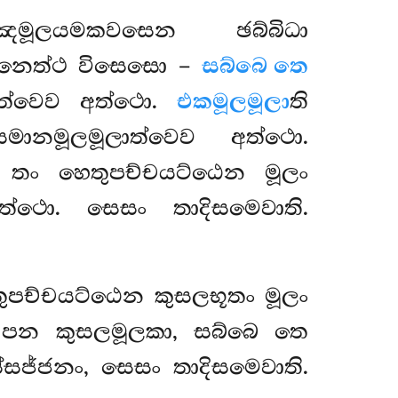
ූලයමකවසෙන ඡබ්බිධා
යං පනෙත්ථ විසෙසො –
සබ්බෙ තෙ
ලාත්වෙව අත්ථො.
එකමූලමූලා
ති
ානමූලමූලාත්වෙව අත්ථො.
තං හෙතුපච්චයට්ඨෙන මූලං
්ථො. සෙසං තාදිසමෙවාති.
ුපච්චයට්ඨෙන කුසලභූතං මූලං
වා පන කුසලමූලකා, සබ්බෙ තෙ
ස්සජ්ජනං, සෙසං තාදිසමෙවාති.