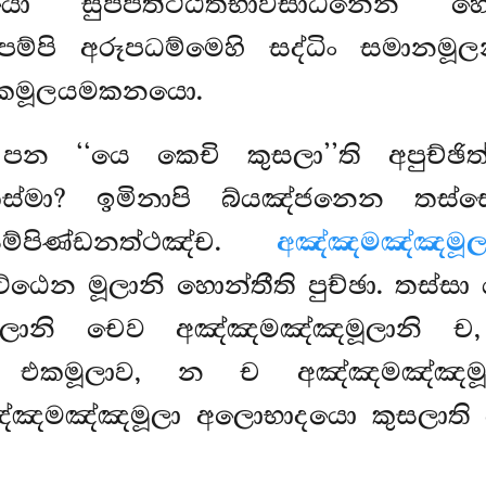
ො සුප්පතිට්ඨිතභාවසාධනෙන හෙ
රූපම්පි අරූපධම්මෙහි සද්ධිං සමානමූ
 එකමූලයමකනයො.
 ‘‘යෙ කෙචි කුසලා’’ති අපුච්ඡි
ස්මා? ඉමිනාපි බ්යඤ්ජනෙන තස්සෙ
 සම්පිණ්ඩනත්ථඤ්ච.
අඤ්ඤමඤ්ඤමූල
න මූලානි හොන්තීති පුච්ඡා. තස්සා 
මූලානි චෙව අඤ්ඤමඤ්ඤමූලානි ච
ෙන එකමූලාව, න ච අඤ්ඤමඤ්ඤමූලා
මඤ්ඤමූලා අලොභාදයො කුසලාති පුච්