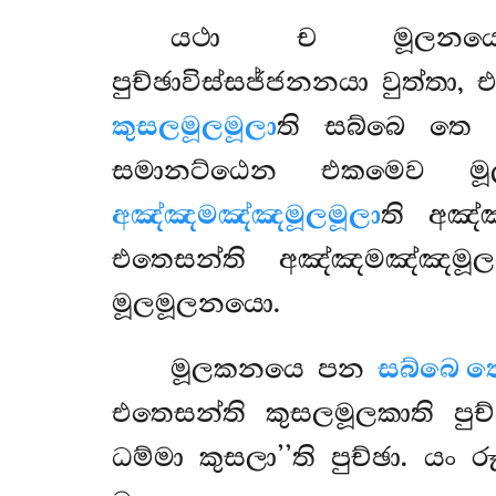
යථා ච මූලනයෙ ම
පුච්ඡාවිස්සජ්ජනනයා වුත්තා,
කුසලමූලමූලා
ති සබ්බෙ තෙ ක
සමානට්ඨෙන එකමෙව මූලම
අඤ්ඤමඤ්ඤමූලමූලා
ති අඤ්
එතෙසන්ති අඤ්ඤමඤ්ඤමූලම
මූලමූලනයො.
මූලකනයෙ
පන
සබ්බෙ ත
එතෙසන්ති කුසලමූලකාති පුච
ධම්මා කුසලා’’ති පුච්ඡා. යං