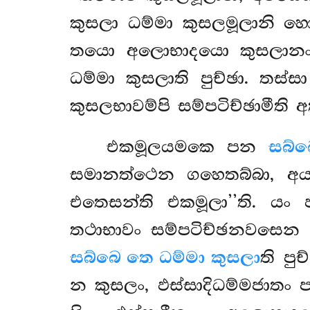
කුසලා ධම්මා කුසලමූලානි හ
තයො අලොභාදයො කුසලා
ධම්මා කුසලාති පුච්ඡා. තස්
කුසලභාවම්පි සම්පටිච්ඡාමී
එකමූලයමකෙ පන
සබ්
සමානත්ථෙන ගහෙතබ්බා, අය
එතෙසන්ති එකමූලා’’ති. යං 
තථාභාවං සම්පටිච්ඡනවසෙන ‘‘
සබ්බෙ තෙ ධම්මා කුසලා
ති පු
න කුසලං, ඵස්සාදිධම්මජාතං