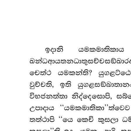
ඉදානි
යමකමාතිකා
ඛන්ධආයතනධාතුසච්චසඞ්ඛාරඅ
චෙත්ථ යමකන්ති? යුගළට්ඨෙන.
වුච්චති, ඉති යුගළසඞ්ඛා
විභජනත්තා නිද්දෙසොපි, සබ
උපාදාය ‘‘යමකමාතිකා’’ත්ව
තත්ථාපි ‘‘යෙ කෙචි කුසලා ධ