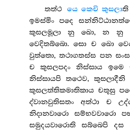
තත්ථ
යෙ කෙචි කුසලා
ත
ඉමස්මිං පදෙ සන්නිට්ඨානත
කුසලමූලා නු ඛො, න නු ඛ
වෙදිතබ්බො. සො ච ඛො වෙන
වුත්තො, තථාගතස්ස පන සංසය
ච කුසලපදං නිස්සාය ඉමෙ 
නිස්සායපි තථෙව, කුසලාදීනි
කුසලත්තිකමාතිකාය චතූසු පද
ද්වානවුතිසතං අත්ථා ච උද
නිදානවාරො සම්භවවාරො ප
සමුදයවාරොති සබ්බෙපි දස