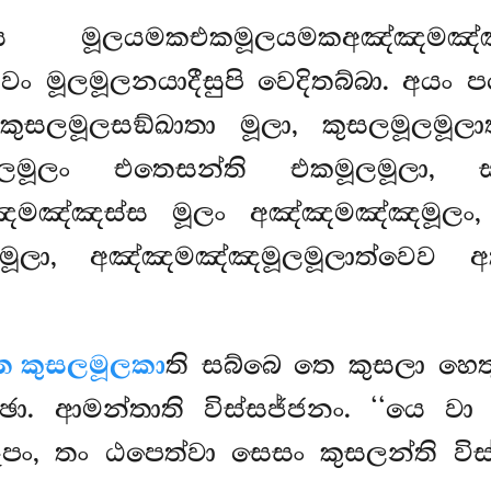
ූලයමකඑකමූලයමකඅඤ්ඤමඤ්ඤම
 එවං මූලමූලනයාදීසුපි වෙදිතබ්බා. අ
ුසලමූලසඞ්ඛාතා මූලා, කුසලමූලමූ
ූලං එතෙසන්ති එකමූලමූලා, සම
ඤමඤ්ඤස්ස මූලං අඤ්ඤමඤ්ඤමූලං, 
ූලා, අඤ්ඤමඤ්ඤමූලමූලාත්වෙව අත
ෙ කුසලමූලකා
ති සබ්බෙ තෙ කුසලා හෙත
්ඡා. ආමන්තාති විස්සජ්ජනං. ‘‘යෙ 
 රූපං, තං ඨපෙත්වා සෙසං කුසලන්ති වි