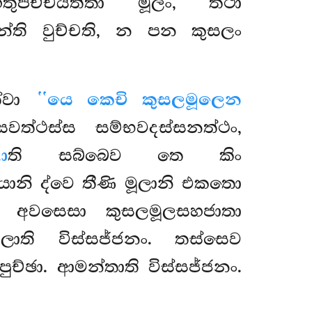
තුපච්චයත්තා මූලං, තථා
ලන්ති වුච්චති, න පන කුසලං
ත්වා
‘‘යෙ කෙචි කුසලමූලෙන
වත්ථස්ස සම්භවදස්සනත්ථං,
ා
ති සබ්බෙව තෙ කිං
යානි ද්වෙ තීණි මූලානි එකතො
, අවසෙසා කුසලමූලසහජාතා
ති විස්සජ්ජනං. තස්සෙව
ඡා. ආමන්තාති විස්සජ්ජනං.