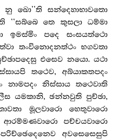
ා නු ඛො’’ති සන්දෙහාභාවතො
ති ‘‘සබ්බෙ තෙ කුසලා ධම්මා
තා ඉමස්මිං පදෙ සංසයත්ථො
ත්වා තංවිනොදනත්ථං භගවතා
පුච්ඡාපදෙසු එසෙව නයො. යථා
්සායපි තථෙව, අබ්යාකතපදං
්ඨං නාමපදං නිස්සාය තථෙවාති
ස යමකානි, ඡන්නවුති පුච්ඡා,
ත්තාවතා මූලවාරො හෙතුවාරො
ො ආරම්මණවාරො පච්චයවාරො
පරිච්ඡෙදෙනෙව අවසෙසෙසුපි