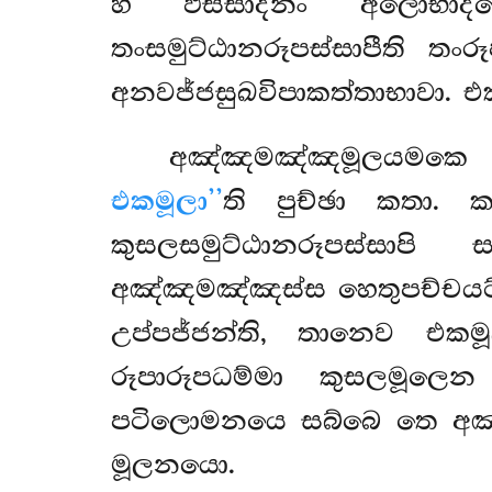
හි ඵස්සාදීනං අලොභාදය
තංසමුට්ඨානරූපස්සාපීති තං
අනවජ්ජසුඛවිපාකත්තාභාවා.
අඤ්ඤමඤ්ඤමූලයමකෙ පන
එකමූලා’’
ති පුච්ඡා කතා. ක
කුසලසමුට්ඨානරූපස්සාපි
අඤ්ඤමඤ්ඤස්ස හෙතුපච්චයට්ඨෙ
උප්පජ්ජන්ති, තානෙව එක
රූපාරූපධම්මා කුසලමූල
පටිලොමනයෙ සබ්බෙ තෙ අඤ්ඤ
මූලනයො.