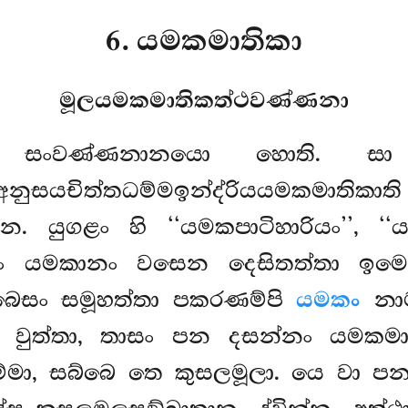
6. යමකමාතිකා
මූලයමකමාතිකත්ථවණ්ණනා
ය සංවණ්ණනානයො හොති. සා 
නුසයචිත්තධම්මඉන්ද්රියයමකමාතිකා
 යුගළං හි ‘‘යමකපාටිහාරියං’’, ‘‘යම
තානං යමකානං වසෙන දෙසිතත්තා ඉමෙ
්බෙසං සමූහත්තා පකරණම්පි
යමකං
නාම
ෙව වුත්තා, තාසං පන දසන්නං යමකමා
ම්මා, සබ්බෙ තෙ කුසලමූලා. යෙ වා ප