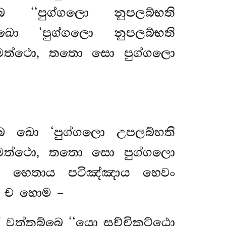
 ‘‘පුග්ගලො නුපලබ්භති
 ඛො ‘පුග්ගලො නුපලබ්භති
රමත්ථො, තතො සො පුග්ගලො
්බෙ ඛො ‘පුග්ගලො උපලබ්භති
රමත්ථො, තතො සො පුග්ගලො
්ථ හෙතාය පටිඤ්ඤාය හෙවං
තා ච හොම –
 වත්තබ්බෙ ‘‘යො සච්චිකට්ඨො