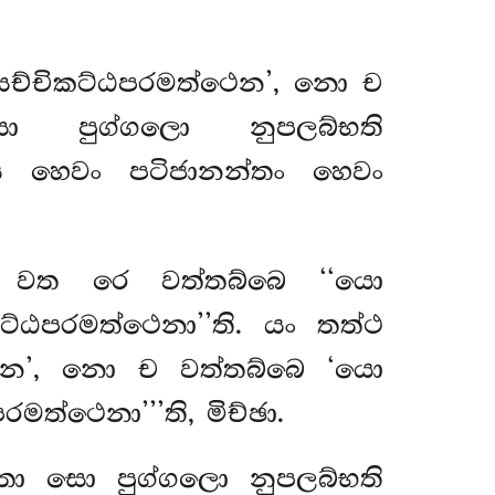
සච්චිකට්ඨපරමත්ථෙන’, නො ච
 පුග්ගලො නුපලබ්භති
ය හෙවං පටිජානන්තං හෙවං
ෙන වත රෙ වත්තබ්බෙ ‘‘යො
්ඨපරමත්ථෙනා’’ති. යං තත්ථ
්ථෙන’, නො ච වත්තබ්බෙ ‘යො
්ථෙනා’’’ති, මිච්ඡා.
ො සො පුග්ගලො නුපලබ්භති