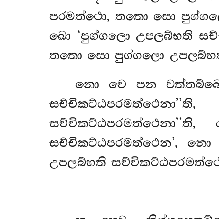
පරමත්ථො, තතො සො පුග්ගලො 
ඛො ‘පුග්ගලො උපලබ්භති සච
තතො සො පුග්ගලො උපලබ්භති ස
නො චෙ පන වත්තබ්බෙ
සච්චිකට්ඨපරමත්ථෙනා
සච්චිකට්ඨපරමත්ථෙනා’’
සච්චිකට්ඨපරමත්ථෙන’, න
උපලබ්භති සච්චිකට්ඨපරමත්ථෙනා