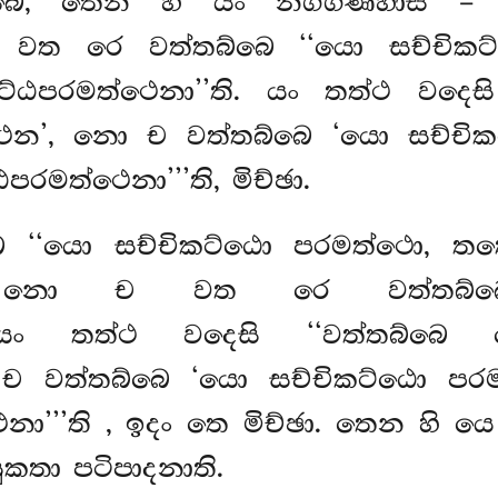
බෙ, තෙන හි යං නිග්ගණ්හාසි – 
ෙන වත රෙ වත්තබ්බෙ ‘‘යො සච්චි
ට්ඨපරමත්ථෙනා’’ති. යං තත්ථ වදෙස
්ථෙන’, නො ච වත්තබ්බෙ ‘යො සච්
රමත්ථෙනා’’’ති, මිච්ඡා.
 ‘‘යො සච්චිකට්ඨො පරමත්ථො, ත
’’ති, නො ච වත රෙ වත්තබ්බෙ
ති. යං තත්ථ වදෙසි ‘‘වත්තබ්බෙ
ො ච වත්තබ්බෙ ‘යො සච්චිකට්ඨො ප
නා’’’ති
, ඉදං තෙ මිච්ඡා. තෙන හි ය
ුකතා පටිපාදනාති.