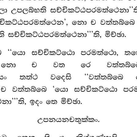
උපලබ්භති සච්චිකට්ඨපරමත්ථෙනා’’ති.
්චිකට්ඨපරමත්ථෙන’, නො ච වත්තබ්බෙ
ච්චිකට්ඨපරමත්ථෙනා’’’ති, මිච්ඡා.
 ‘‘යො සච්චිකට්ඨො පරමත්ථො, ත
’’ති, නො ච වත රෙ වත්තබ්බෙ
ති, යං තත්ථ වදෙසි ‘‘වත්තබ්බෙ
ො ච වත්තබ්බෙ ‘යො සච්චිකට්ඨො ප
’’’ති, ඉදං තෙ මිච්ඡා.
උපනයනචතුක්කං.