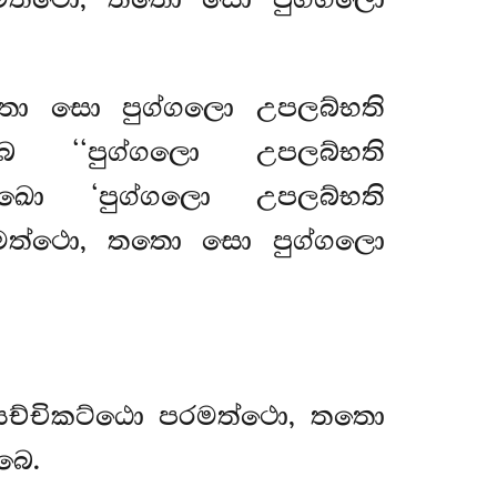
තො සො පුග්ගලො උපලබ්භති
 ‘‘පුග්ගලො උපලබ්භති
 ඛො ‘පුග්ගලො උපලබ්භති
රමත්ථො, තතො සො පුග්ගලො
 සච්චිකට්ඨො පරමත්ථො, තතො
බෙ.