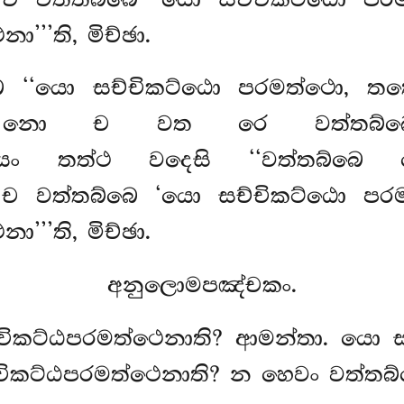
’’’ති, මිච්ඡා.
 ‘‘යො සච්චිකට්ඨො පරමත්ථො, ත
’’ති, නො ච වත රෙ වත්තබ්බෙ
ති. යං තත්ථ වදෙසි ‘‘වත්තබ්බෙ
ො ච වත්තබ්බෙ ‘යො සච්චිකට්ඨො ප
’’’ති, මිච්ඡා.
අනුලොමපඤ්චකං.
ච්චිකට්ඨපරමත්ථෙනාති? ආමන්තා. යො
චිකට්ඨපරමත්ථෙනාති? න හෙවං වත්තබ්