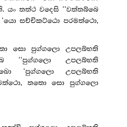
 යං තත්ථ වදෙසි ‘‘වත්තබ්බෙ
 ‘යො සච්චිකට්ඨො පරමත්ථො,
තො සො පුග්ගලො උපලබ්භති
 ‘‘පුග්ගලො උපලබ්භති
 ඛො ‘පුග්ගලො උපලබ්භති
රමත්ථො, තතො සො පුග්ගලො