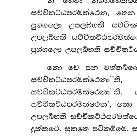
න
හෙවං නිග්ගහෙතබ්
සච්චිකට්ඨපරමත්ථෙන, ත
පුග්ගලො උපලබ්භති සච්චික
උපලබ්භති සච්චිකට්ඨපරමත
පුග්ගලො උපලබ්භති සච්චිකට්ඨප
නො චෙ පන වත්තබ්බෙ
සච්චිකට්ඨපරමත්ථෙනා
සච්චිකට්ඨපරමත්ථෙනා’’
සච්චිකට්ඨපරමත්ථෙන’, න
උපලබ්භති සච්චිකට්ඨපරමත්ථෙ
දුක්කටෙ. සුකතෙ පටිකම්මෙ. ස