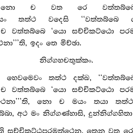
’ති, නො ච වත රෙ වත්තබ්බෙ
ි. යං තත්ථ වදෙසි ‘‘වත්තබ්බෙ
ො ච වත්තබ්බෙ ‘යො සච්චිකට්ඨො ප
ා’’’ති, ඉදං තෙ මිච්ඡා.
නිග්ගහචතුක්කං.
තෙ හෙවමෙවං තත්ථ දක්ඛ, ‘‘වත්තබ
ො ච වත්තබ්බෙ ‘යො සච්චිකට්ඨො ප
ත්ථෙනා’’’ති, නො ච මයං තයා තත
බා, අථ මං නිග්ගණ්හාසි, දුන්නිග්ගහි
ති සච්චිකට්ඨපරමත්ථෙන, තෙන වත රෙ