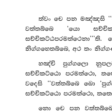
ත්වං චෙ පන මඤ්ඤසි ‘‘
වත්තබ්බෙ ‘යො සච්ච
සච්චිකට්ඨපරමත්ථෙනා’’’
නිග්ගහෙතබ්බෙ, අථ තං නිග්ග
හඤ්චි පුග්ගලො නුප
සච්චිකට්ඨො පරමත්ථො, තතො
වදෙසි ‘‘වත්තබ්බෙ ඛො ‘පු
සච්චිකට්ඨො පරමත්ථො, තතො ස
නො
චෙ පන වත්තබ්බෙ