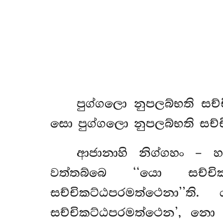
පුග්ගලො නුපලබ්භති ස
සො පුග්ගලො නුපලබ්භති සච්
ආජානාහි නිග්ගහං – 
වත්තබ්බෙ ‘‘යො සච්
සච්චිකට්ඨපරමත්ථෙනා’’ත
සච්චිකට්ඨපරමත්ථෙන’, නො