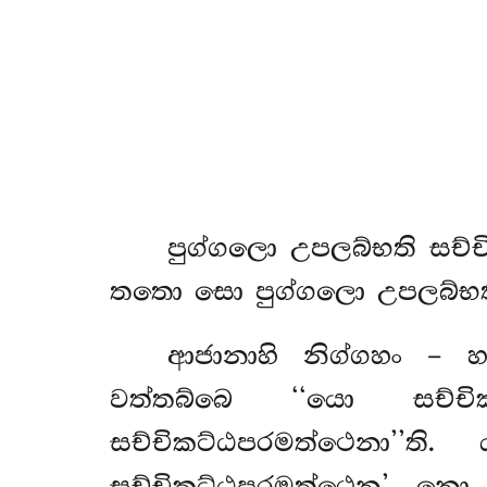
පුග්ගලො
උපලබ්භති සච්
තතො සො පුග්ගලො උපලබ්භති
ආජානාහි නිග්ගහං – 
වත්තබ්බෙ ‘‘යො සච්
සච්චිකට්ඨපරමත්ථෙනා’’
සච්චිකට්ඨපරමත්ථෙන’, න