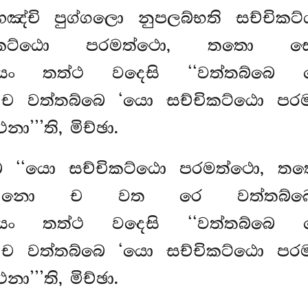
හඤ්චි පුග්ගලො නුපලබ්භති සච්චි
චිකට්ඨො පරමත්ථො, තතො සො
. යං
තත්ථ වදෙසි ‘‘වත්තබ්බෙ 
ො ච වත්තබ්බෙ ‘යො සච්චිකට්ඨො ප
’’’ති, මිච්ඡා.
‘‘යො සච්චිකට්ඨො පරමත්ථො, තත
’ති, නො ච වත රෙ වත්තබ්බෙ
ි. යං තත්ථ වදෙසි ‘‘වත්තබ්බෙ
ො ච වත්තබ්බෙ ‘යො සච්චිකට්ඨො ප
’’’ති, මිච්ඡා.