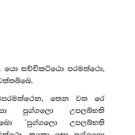
ා. යො සච්චිකට්ඨො පරමත්ථො,
ත්තබ්බෙ.
කට්ඨපරමත්ථෙන, තෙන වත රෙ
ො පුග්ගලො උපලබ්භති
 ඛො ‘පුග්ගලො උපලබ්භති
රමත්ථො, තතො සො පුග්ගලො