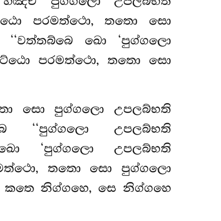
හඤ්චි පුග්ගලො උපලබ්භති
කට්ඨො පරමත්ථො, තතො සො
ි ‘‘වත්තබ්බෙ ඛො ‘පුග්ගලො
චිකට්ඨො පරමත්ථො, තතො සො
තො සො පුග්ගලො උපලබ්භති
 ‘‘පුග්ගලො උපලබ්භති
 ඛො ‘පුග්ගලො උපලබ්භති
රමත්ථො, තතො සො පුග්ගලො
ෙ කතෙ නිග්ගහෙ, සෙ නිග්ගහෙ