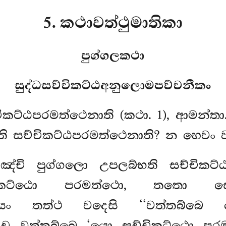
5. කථාවත්ථුමාතිකා
පුග්ගලකථා
සුද්ධසච්චිකට්ඨඅනුලොමපච්චනීකං
චිකට්ඨපරමත්ථෙනාති (කථා. 1), ආමන්ත
 සච්චිකට්ඨපරමත්ථෙනාති? න හෙවං ව
හඤ්චි පුග්ගලො උපලබ්භති සච්චි
චිකට්ඨො පරමත්ථො, තතො ස
ති. යං තත්ථ වදෙසි ‘‘වත්තබ්බෙ
ො ච වත්තබ්බෙ ‘යො සච්චිකට්ඨො ප