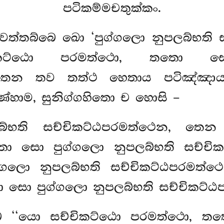
පටිකම්මචතුක්කං.
වත්තබ්බෙ ඛො ‘පුග්ගලො නුපලබ්භති 
ිකට්ඨො පරමත්ථො, තතො සො
ති. තෙන තව තත්ථ හෙතාය පටිඤ්ඤා
ණ්හාම, සුනිග්ගහිතො ච හොසි –
ලබ්භති සච්චිකට්ඨපරමත්ථෙන, ත
 සො පුග්ගලො නුපලබ්භති සච්චිකට
ග්ගලො නුපලබ්භති සච්චිකට්ඨපරමත
ො පුග්ගලො නුපලබ්භති සච්චිකට්ඨපරමත
 ‘‘යො සච්චිකට්ඨො පරමත්ථො, තත