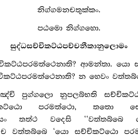
නිග්ගමනචතුක්කං.
පඨමො නිග්ගහො.
සුද්ධසච්චිකට්ඨපච්චනීකානුලොමං
ච්චිකට්ඨපරමත්ථෙනාති? ආමන්තා. යො
චිකට්ඨපරමත්ථෙනාති? න හෙවං වත්තබ්
හඤ්චි පුග්ගලො නුපලබ්භති සච්චි
චිකට්ඨො පරමත්ථො, තතො සො
ි. යං තත්ථ වදෙසි ‘‘වත්තබ්බෙ
 ච වත්තබ්බෙ ‘යො සච්චිකට්ඨො
පර