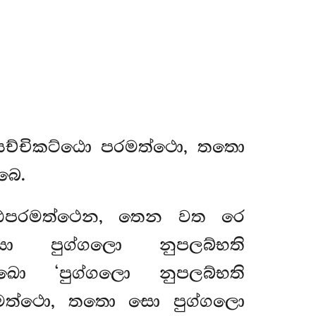
 සච්චිකට්ඨො පරමත්ථො, තතො
බෙ.
කට්ඨපරමත්ථෙන, තෙන වත රෙ
 පුග්ගලො නුපලබ්භති
 ඛො ‘පුග්ගලො නුපලබ්භති
මත්ථො, තතො සො පුග්ගලො