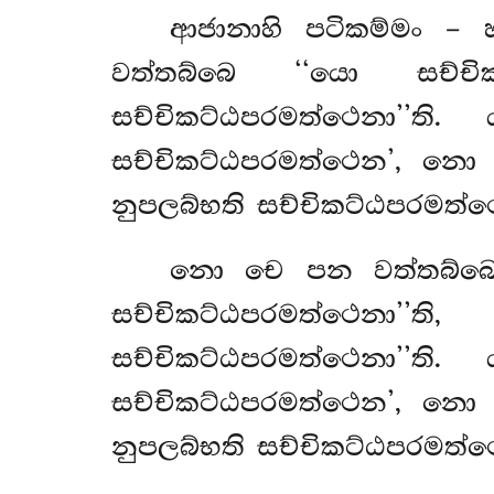
ආජානාහි
පටිකම්මං – 
වත්තබ්බෙ ‘‘යො සච්
සච්චිකට්ඨපරමත්ථෙනා’’ති
සච්චිකට්ඨපරමත්ථෙන’, න
නුපලබ්භති සච්චිකට්ඨපරමත්ථෙනා
නො චෙ පන වත්තබ්බෙ 
සච්චිකට්ඨපරමත්ථෙනා’
සච්චිකට්ඨපරමත්ථෙනා’’ත
සච්චිකට්ඨපරමත්ථෙන’, න
නුපලබ්භති සච්චිකට්ඨපරමත්ථෙනා