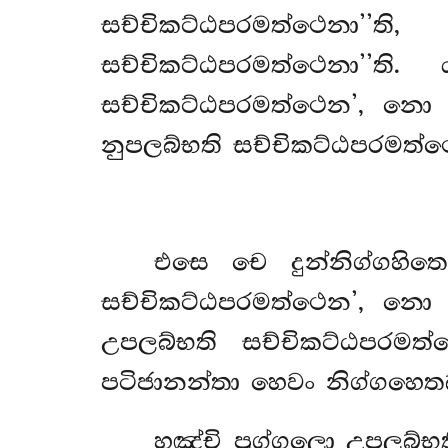
සච්චිකට්ඨපරමත්ථෙනා’
සච්චිකට්ඨපරමත්ථෙනා’’ත
සච්චිකට්ඨපරමත්ථෙන’, න
නුපලබ්භති සච්චිකට්ඨපරමත්ථෙන
එසෙ
චෙ දුන්නිග්ගහි
සච්චිකට්ඨපරමත්ථෙන’, න
උපලබ්භති සච්චිකට්ඨපරම
පටිජානන්තා හෙවං නිග්ගහෙතබ්
හඤ්චි පුග්ගලො උපලබ්භ