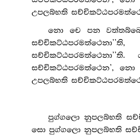
උපලබ්භති සච්චිකට්ඨපරමත්ථෙනා
නො චෙ පන වත්තබ්බෙ
සච්චිකට්ඨපරමත්ථෙනා
සච්චිකට්ඨපරමත්ථෙනා’’
සච්චිකට්ඨපරමත්ථෙන’, න
උපලබ්භති සච්චිකට්ඨපරමත්ථෙනා
පුග්ගලො නුපලබ්භති ස
සො පුග්ගලො නුපලබ්භති සච්