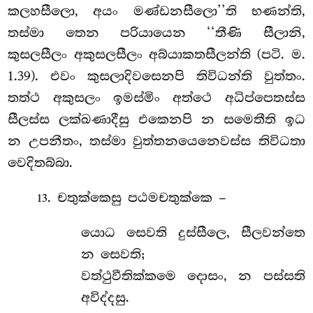
කලහසීලො, අයං මණ්ඩනසීලො’’ති භණන්ති,
තස්මා තෙන පරියායෙන ‘‘තීණි සීලානි,
කුසලසීලං අකුසලසීලං අබ්යාකතසීලන්ති (පටි. ම.
1.39). එවං කුසලාදිවසෙනපි තිවිධන්ති වුත්තං.
තත්ථ අකුසලං ඉමස්මිං අත්ථෙ අධිප්පෙතස්ස
සීලස්ස ලක්ඛණාදීසු එකෙනපි න සමෙතීති ඉධ
න උපනීතං, තස්මා වුත්තනයෙනෙවස්ස තිවිධතා
වෙදිතබ්බා.
. චතුක්කෙසු පඨමචතුක්කෙ –
13
යොධ සෙවති දුස්සීලෙ, සීලවන්තෙ
න සෙවති;
වත්ථුවීතික්කමෙ දොසං, න පස්සති
අවිද්දසු.