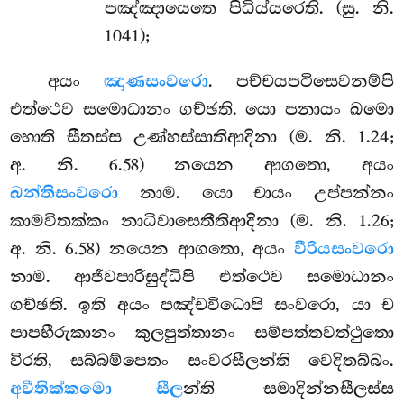
පඤ්ඤායෙතෙ පිධිය්යරෙති. (සු. නි.
1041);
අයං
ඤාණසංවරො
. පච්චයපටිසෙවනම්පි
එත්ථෙව සමොධානං ගච්ඡති. යො පනායං ඛමො
හොති සීතස්ස උණ්හස්සාතිආදිනා (ම. නි. 1.24;
අ. නි. 6.58) නයෙන ආගතො, අයං
ඛන්තිසංවරො
නාම. යො චායං උප්පන්නං
කාමවිතක්කං නාධිවාසෙතීතිආදිනා (ම. නි. 1.26;
අ. නි. 6.58) නයෙන ආගතො, අයං
වීරියසංවරො
නාම. ආජීවපාරිසුද්ධිපි එත්ථෙව සමොධානං
ගච්ඡති. ඉති අයං පඤ්චවිධොපි සංවරො, යා ච
පාපභීරුකානං කුලපුත්තානං සම්පත්තවත්ථුතො
විරති, සබ්බම්පෙතං සංවරසීලන්ති වෙදිතබ්බං.
අවීතික්කමො සීල
න්ති සමාදින්නසීලස්ස