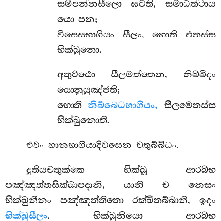
සම්පන්නසීලො ඝටති, සමාධත්ථාය
යො පන;
විසෙසභාගියං සීලං, හොති එතස්ස
භික්ඛුනො.
අතුට්ඨො සීලමත්තෙන, නිබ්බිදං
යොනුයුඤ්ජති;
හොති
නිබ්බෙධභාගියං,
සීලමෙතස්ස
භික්ඛුනොති.
එවං හානභාගියාදිවසෙන චතුබ්බිධං.
දුතියචතුක්කෙ
භික්ඛූ ආරබ්භ
පඤ්ඤත්තසික්ඛාපදානි, යානි ච නෙසං
භික්ඛුනීනං පඤ්ඤත්තිතො රක්ඛිතබ්බානි, ඉදං
භික්ඛුසීලං
. භික්ඛුනියො ආරබ්භ