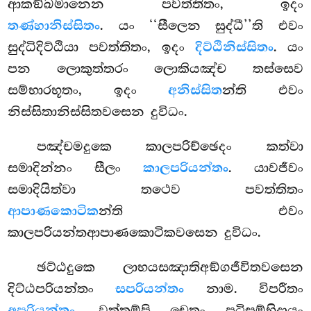
ආකඞ්ඛමානෙන පවත්තිතං, ඉදං
තණ්හානිස්සිතං
. යං ‘‘සීලෙන සුද්ධී’’ති එවං
සුද්ධිදිට්ඨියා පවත්තිතං, ඉදං
දිට්ඨිනිස්සිතං
. යං
පන ලොකුත්තරං ලොකියඤ්ච තස්සෙව
සම්භාරභූතං, ඉදං
අනිස්සිත
න්ති එවං
නිස්සිතානිස්සිතවසෙන දුවිධං.
පඤ්චමදුකෙ කාලපරිච්ඡෙදං කත්වා
සමාදින්නං සීලං
කාලපරියන්තං
. යාවජීවං
සමාදියිත්වා තථෙව පවත්තිතං
ආපාණකොටික
න්ති එවං
කාලපරියන්තආපාණකොටිකවසෙන දුවිධං.
ඡට්ඨදුකෙ ලාභයසඤාතිඅඞ්ගජීවිතවසෙන
දිට්ඨපරියන්තං
සපරියන්තං
නාම. විපරීතං
අපරියන්තං
. වුත්තම්පි චෙතං පටිසම්භිදායං