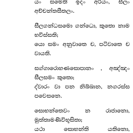
යං සමෙති ඉදං අරියං, සීලං
අච්චන්තසීතලං.
සීලගන්ධසමො ගන්ධො, කුතො නාම
භවිස්සති;
යො සමං අනුවාතෙ ච, පටිවාතෙ ච
වායති.
සග්ගාරොහණසොපානං
, අඤ්ඤං
සීලසමං කුතො;
ද්වාරං වා පන නිබ්බාන, නගරස්ස
පවෙසනෙ.
සොභන්තෙවං න රාජානො,
මුත්තාමණිවිභූසිතා;
යථා සොභන්ති යතිනො,