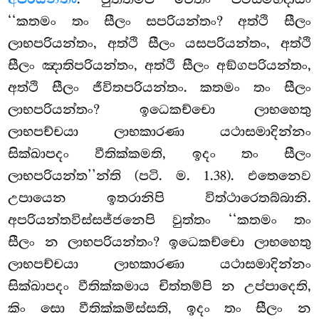
‘‘කතමං තං සීලං සපරියන්තං? අත්ථි සීලං
ලාභපරියන්තං, අත්ථි සීලං යසපරියන්තං, අත්ථි
සීලං ඤාතිපරියන්තං, අත්ථි සීලං අඞ්ගපරියන්තං,
අත්ථි සීලං ජීවිතපරියන්තං. කතමං තං සීලං
ලාභපරියන්තං? ඉධෙකච්චො ලාභහෙතු
ලාභපච්චයා ලාභකාරණා යථාසමාදින්නං
සික්ඛාපදං වීතික්කමති, ඉදං තං සීලං
ලාභපරියන්ත’’න්ති (පටි. ම. 1.38). එතෙනෙව
උපායෙන ඉතරානිපි විත්ථාරෙතබ්බානි.
අපරියන්තවිස්සජ්ජනෙපි වුත්තං ‘‘කතමං තං
සීලං න ලාභපරියන්තං? ඉධෙකච්චො ලාභහෙතු
ලාභපච්චයා ලාභකාරණා යථාසමාදින්නං
සික්ඛාපදං වීතික්කමාය චිත්තම්පි න උප්පාදෙති,
කිං සො වීතික්කමිස්සති, ඉදං තං සීලං න