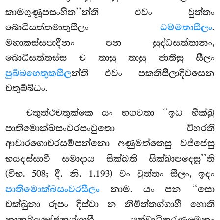
කාමගුණූපසංහිත’’න්ති එවං වුත්තං
බොධිසත්තමාතුසීලං
ධම්මතාසීලං
.
මහාකස්සපාදීනං පන සුද්ධසත්තානං,
බොධිසත්තස්ස ච තාසු තාසු ජාතීසු සීලං
පුබ්බහෙතුකසීල
න්ති එවං පකතිසීලාදිවසෙන
චතුබ්බිධං.
චතුත්ථචතුක්කෙ යං භගවතා ‘‘ඉධ භික්ඛු
පාතිමොක්ඛසංවරසංවුතො විහරති
ආචාරගොචරසම්පන්නො අණුමත්තෙසු වජ්ජෙසු
භයදස්සාවී සමාදාය
සික්ඛති සික්ඛාපදෙසූ’’ති
(විභ. 508; දී. නි. 1.193) වං වුත්තං සීලං, ඉදං
පාතිමොක්ඛසංවරසීලං
නාම. යං පන ‘‘සො
චක්ඛුනා රූපං දිස්වා න නිමිත්තග්ගාහී හොති
නානුබ්යඤ්ජනග්ගාහී, යත්වාධිකරණමෙනං