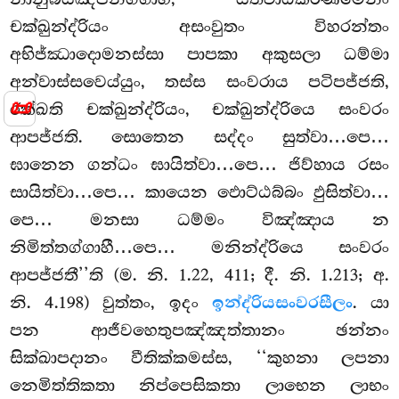
චක්ඛුන්ද්රියං අසංවුතං විහරන්තං
අභිජ්ඣාදොමනස්සා පාපකා අකුසලා ධම්මා
අන්වාස්සවෙය්යුං, තස්ස සංවරාය පටිපජ්ජති,
📜
රක්ඛති චක්ඛුන්ද්රියං, චක්ඛුන්ද්රියෙ සංවරං
ආපජ්ජති. සොතෙන සද්දං සුත්වා…පෙ…
ඝානෙන ගන්ධං ඝායිත්වා…පෙ… ජිව්හාය රසං
සායිත්වා…පෙ… කායෙන ඵොට්ඨබ්බං ඵුසිත්වා…
පෙ… මනසා ධම්මං විඤ්ඤාය න
නිමිත්තග්ගාහී…පෙ… මනින්ද්රියෙ සංවරං
ආපජ්ජතී’’ති (ම. නි. 1.22, 411; දී. නි. 1.213; අ.
නි. 4.198) වුත්තං, ඉදං
ඉන්ද්රියසංවරසීලං
. යා
පන ආජීවහෙතුපඤ්ඤත්තානං ඡන්නං
සික්ඛාපදානං වීතික්කමස්ස, ‘‘කුහනා ලපනා
නෙමිත්තිකතා නිප්පෙසිකතා ලාභෙන ලාභං