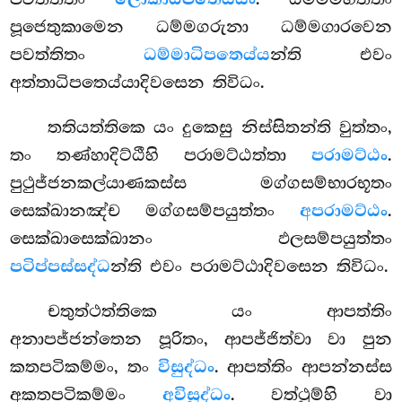
පූජෙතුකාමෙන ධම්මගරුනා ධම්මගාරවෙන
පවත්තිතං
ධම්මාධිපතෙය්ය
න්ති එවං
අත්තාධිපතෙය්යාදිවසෙන තිවිධං.
තතියත්තිකෙ යං දුකෙසු නිස්සිතන්ති වුත්තං,
තං තණ්හාදිට්ඨීහි පරාමට්ඨත්තා
පරාමට්ඨං
.
පුථුජ්ජනකල්යාණකස්ස මග්ගසම්භාරභූතං
සෙක්ඛානඤ්ච මග්ගසම්පයුත්තං
අපරාමට්ඨං
.
සෙක්ඛාසෙක්ඛානං ඵලසම්පයුත්තං
පටිප්පස්සද්ධ
න්ති එවං පරාමට්ඨාදිවසෙන තිවිධං.
චතුත්ථත්තිකෙ යං ආපත්තිං
අනාපජ්ජන්තෙන පූරිතං, ආපජ්ජිත්වා වා පුන
කතපටිකම්මං, තං
විසුද්ධං
. ආපත්තිං ආපන්නස්ස
අකතපටිකම්මං
අවිසුද්ධං
. වත්ථුම්හි වා