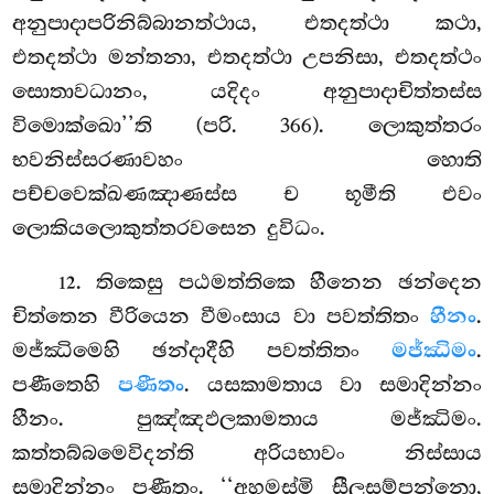
අනුපාදාපරිනිබ්බානත්ථාය, එතදත්ථා කථා,
එතදත්ථා මන්තනා, එතදත්ථා උපනිසා, එතදත්ථං
සොතාවධානං, යදිදං අනුපාදාචිත්තස්ස
විමොක්ඛො’’ති (පරි. 366). ලොකුත්තරං
භවනිස්සරණාවහං හොති
පච්චවෙක්ඛණඤාණස්ස ච භූමීති එවං
ලොකියලොකුත්තරවසෙන දුවිධං.
. තිකෙසු
පඨමත්තිකෙ හීනෙන ඡන්දෙන
12
චිත්තෙන වීරියෙන වීමංසාය වා පවත්තිතං
හීනං
.
මජ්ඣිමෙහි ඡන්දාදීහි පවත්තිතං
මජ්ඣිමං
.
පණීතෙහි
පණීතං
. යසකාමතාය වා සමාදින්නං
හීනං. පුඤ්ඤඵලකාමතාය මජ්ඣිමං.
කත්තබ්බමෙවිදන්ති අරියභාවං නිස්සාය
සමාදින්නං පණීතං. ‘‘අහමස්මි සීලසම්පන්නො,