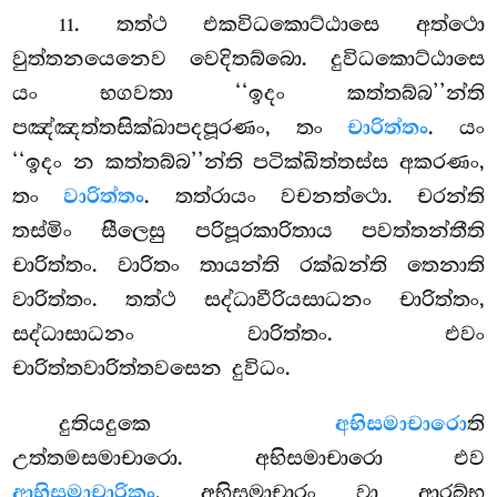
. තත්ථ එකවිධකොට්ඨාසෙ අත්ථො
11
වුත්තනයෙනෙව වෙදිතබ්බො. දුවිධකොට්ඨාසෙ
යං භගවතා ‘‘ඉදං කත්තබ්බ’’න්ති
පඤ්ඤත්තසික්ඛාපදපූරණං, තං
චාරිත්තං
. යං
‘‘ඉදං න කත්තබ්බ’’න්ති පටික්ඛිත්තස්ස අකරණං,
තං
වාරිත්තං
. තත්රායං වචනත්ථො. චරන්ති
තස්මිං සීලෙසු පරිපූරකාරිතාය පවත්තන්තීති
චාරිත්තං. වාරිතං තායන්ති රක්ඛන්ති තෙනාති
වාරිත්තං. තත්ථ සද්ධාවීරියසාධනං චාරිත්තං,
සද්ධාසාධනං වාරිත්තං. එවං
චාරිත්තවාරිත්තවසෙන දුවිධං.
දුතියදුකෙ
අභිසමාචාරො
ති
උත්තමසමාචාරො. අභිසමාචාරො එව
ආභිසමාචාරිකං
. අභිසමාචාරං වා ආරබ්භ