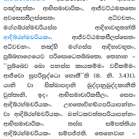
පඤ්ඤත්තං ආභිසමාචාරිකං, ආජීවට්ඨමකතො
අවසෙසසීලස්සෙතං අධිවචනං.
මග්ගබ්රහ්මචරියස්ස ආදිභාවභූතන්ති
ආදිබ්රහ්මචරියකං,
ආජීවට්ඨමකසීලස්සෙතං
අධිවචනං. තඤ්හි මග්ගස්ස ආදිභාවභූතං,
පුබ්බභාගෙයෙව පරිසොධෙතබ්බතො. තෙනාහ –
‘‘පුබ්බෙව ඛො පනස්ස කායකම්මං වචීකම්මං
ආජීවො සුපරිසුද්ධො හොතී’’ති (ම. නි. 3.431).
යානි වා සික්ඛාපදානි ඛුද්දානුඛුද්දකානීති
වුත්තානි, ඉදං ආභිසමාචාරිකසීලං. සෙසං
ආදිබ්රහ්මචරියකං. උභතොවිභඞ්ගපරියාපන්නං
වා ආදිබ්රහ්මචරියකං. ඛන්ධකවත්තපරියාපන්නං
ආභිසමාචාරිකං. තස්ස සම්පත්තියා
ආදිබ්රහ්මචරියකං සම්පජ්ජති. තෙනෙවාහ –