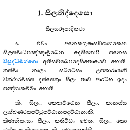
1. සීලනිද්දෙසො
සීලසරූපාදිකථා
. එවං
අනෙකගුණසඞ්ගාහකෙන
6
සීලසමාධිපඤ්ඤාමුඛෙන දෙසිතොපි පනෙස
විසුද්ධිමග්ගො
අතිසඞ්ඛෙපදෙසිතොයෙව හොති.
තස්මා නාලං සබ්බෙසං උපකාරායාති
විත්ථාරමස්ස දස්සෙතුං සීලං තාව ආරබ්භ ඉදං
පඤ්හාකම්මං හොති.
කිං සීලං, කෙනට්ඨෙන සීලං, කානස්ස
ලක්ඛණරසපච්චුපට්ඨානපදට්ඨානානි,
කිමානිසංසං සීලං, කතිවිධං චෙතං සීලං, කො
චස්ස සංකිලෙසො, කිං වොදානන්ති.