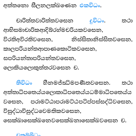
අත්තනො සීලනලක්ඛණෙන
එකවිධං
.
චාරිත්තවාරිත්තවසෙන
දුවිධං
. තථා
ආභිසමාචාරිකආදිබ්රහ්මචරියකවසෙන,
විරතිඅවිරතිවසෙන, නිස්සිතානිස්සිතවසෙන,
කාලපරියන්තආපාණකොටිකවසෙන,
සපරියන්තාපරියන්තවසෙන,
ලොකියලොකුත්තරවසෙන ච.
තිවිධං
හීනමජ්ඣිමපණීතවසෙන. තථා
අත්තාධිපතෙය්යලොකාධිපතෙය්යධම්මාධිපතෙය්ය
වසෙන, පරාමට්ඨාපරාමට්ඨපටිප්පස්සද්ධිවසෙන,
විසුද්ධාවිසුද්ධවෙමතිකවසෙන,
සෙක්ඛාසෙක්ඛනෙවසෙක්ඛනාසෙක්ඛවසෙන ච.
චතුබ්බිධං