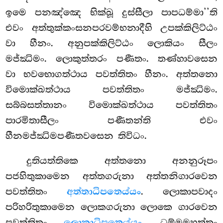
ඉමෙ පනඤ්ඤෙ භික්ඛූ දුස්සීලා පාපධම්මා’’ති
එවං අත්තුක්කංසනපරවම්භනාදීහි උපක්කිලිට්ඨං
වා හීනං. අනුපක්කිලිට්ඨං ලොකියං සීලං
මජ්ඣිමං. ලොකුත්තරං පණීතං. තණ්හාවසෙන
වා භවභොගත්ථාය පවත්තිතං හීනං. අත්තනො
විමොක්ඛත්ථාය පවත්තිතං මජ්ඣිමං.
සබ්බසත්තානං විමොක්ඛත්ථාය පවත්තිතං
පාරමිතාසීලං පණීතන්ති එවං
හීනමජ්ඣිමපණීතවසෙන තිවිධං.
දුතියත්තිකෙ
අත්තනො අනනුරූපං
පජහිතුකාමෙන අත්තගරුනා අත්තනිගාරවෙන
පවත්තිතං
අත්තාධිපතෙය්යං
. ලොකාපවාදං
පරිහරිතුකාමෙන ලොකගරුනා ලොකෙ ගාරවෙන
පවත්තිතං
ලොකාධිපතෙය්යං
. ධම්මමහත්තං