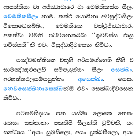
ආපත්තියා වා අජ්ඣාචාරෙ වා වෙමතිකස්ස සීලං
වෙමතිකසීලං
නාම. තත්ථ යොගිනා අවිසුද්ධසීලං
විසොධෙතබ්බං, වෙමතිකෙ වත්ථුජ්ඣාචාරං
අකත්වා විමති පටිවිනෙතබ්බා ‘‘ඉච්චස්ස ඵාසු
භවිස්සතී’’ති එවං විසුද්ධාදිවසෙන තිවිධං.
පඤ්චමත්තිකෙ චතූහි අරියමග්ගෙහි තීහි ච
සාමඤ්ඤඵලෙහි සම්පයුත්තං සීලං
සෙක්ඛං
.
අරහත්තඵලසම්පයුත්තං
අසෙක්ඛං
. සෙසං
නෙවසෙක්ඛනාසෙක්ඛ
න්ති එවං සෙක්ඛාදිවසෙන
තිවිධං.
පටිසම්භිදායං පන යස්මා ලොකෙ තෙසං
තෙසං සත්තානං පකතිපි සීලන්ති වුච්චති, යං
සන්ධාය
‘‘අයං සුඛසීලො, අයං දුක්ඛසීලො, අයං