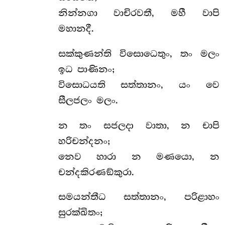
නින්නගා වාචිරවතී, මහී වාපි
මහානදී.
සක්කුණන්ති විසොධෙතුං, තං මලං
ඉධ පාණිනං;
විසොධයති සත්තානං, යං වෙ
සීලජලං මලං.
න තං සජලදා වාතා, න චාපි
හරිචන්දනං;
නෙව හාරා න මණයො, න
චන්දකිරණඞ්කුරා.
සමයන්තීධ සත්තානං, පරිළාහං
සුරක්ඛිතං;