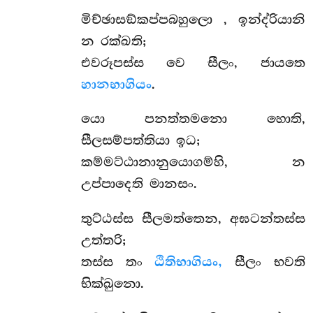
මිච්ඡාසඞ්කප්පබහුලො
, ඉන්ද්රියානි
න රක්ඛති;
එවරූපස්ස වෙ සීලං, ජායතෙ
හානභාගියං
.
යො පනත්තමනො හොති,
සීලසම්පත්තියා ඉධ;
කම්මට්ඨානානුයොගම්හි, න
උප්පාදෙති මානසං.
තුට්ඨස්ස සීලමත්තෙන, අඝටන්තස්ස
උත්තරි;
තස්ස තං
ඨිතිභාගියං,
සීලං භවති
භික්ඛුනො.