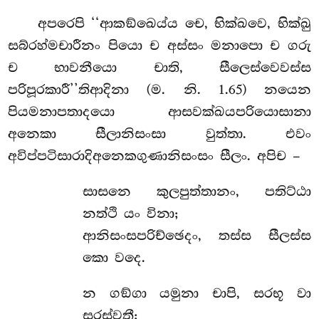
අපරෙපි ‘‘ආකඞ්ඛෙය්ය චෙ, භික්ඛවෙ, භික්ඛු
සබ්රහ්මචාරීනං පියො ච අස්සං මනාපො ච ගරු
ච භාවනීයො චාති, සීලෙස්වෙවස්ස
පරිපූරකාරී’’තිආදිනා (ම. නි. 1.65) නයෙන
පියමනාපතාදයො ආසවක්ඛයපරියොසානා
අනෙකා සීලානිසංසා වුත්තා. එවං
අවිප්පටිසාරාදිඅනෙකගුණානිසංසං සීලං. අපිච –
සාසනෙ කුලපුත්තානං, පතිට්ඨා
නත්ථි යං විනා;
ආනිසංසපරිච්ඡෙදං, තස්ස සීලස්ස
කො වදෙ.
න ගඞ්ගා යමුනා චාපි, සරභූ වා
සරස්වතී;