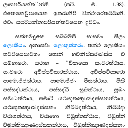
ලාභපරියන්ත’’න්ති (පටි. ම. 1.38).
එතෙනෙවුපායෙන ඉතරානිපි විත්ථාරෙතබ්බානි.
එවං සපරියන්තාපරියන්තවසෙන දුවිධං.
සත්තමදුකෙ සබ්බම්පි සාසවං සීලං
ලොකියං
. අනාසවං
ලොකුත්තරං
. තත්ථ ලොකියං
භවවිසෙසාවහං හොති භවනිස්සරණස්ස ච
සම්භාරො. යථාහ – ‘‘විනයො සංවරත්ථාය,
සංවරො අවිප්පටිසාරත්ථාය, අවිප්පටිසාරො
පාමොජ්ජත්ථාය, පාමොජ්ජං පීතත්ථාය, පීති
පස්සද්ධත්ථාය, පස්සද්ධි සුඛත්ථාය, සුඛං
සමාධත්ථාය, සමාධි යථාභූතඤාණදස්සනත්ථාය,
යථාභූතඤාණදස්සනං නිබ්බිදත්ථාය, නිබ්බිදා
විරාගත්ථාය, විරාගො විමුත්තත්ථාය, විමුත්ති
විමුත්තිඤාණදස්සනත්ථාය, විමුත්තිඤාණදස්සනං