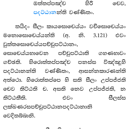
ඔත්තප්පඤ්ච හිරී චෙව,
පදට්ඨාන
න්ති වණ්ණිතං.
තයිදං සීලං කායසොචෙය්යං වචීසොචෙය්යං
මනොසොචෙය්යන්ති (අ. නි. 3.121) එවං
වුත්තසොචෙය්යපච්චුපට්ඨානං,
සොචෙය්යභාවෙන පච්චුපට්ඨාති ගහණභාවං
ගච්ඡති. හිරොත්තප්පඤ්ච පනස්ස විඤ්ඤූහි
පදට්ඨානන්ති වණ්ණිතං, ආසන්නකාරණන්ති
අත්ථො. හිරොත්තප්පෙ හි සති සීලං උප්පජ්ජති
චෙව තිට්ඨති ච. අසති නෙව උප්පජ්ජති, න
තිට්ඨතීති. එවං සීලස්ස
ලක්ඛණරසපච්චුපට්ඨානපදට්ඨානානි
වෙදිතබ්බානි.