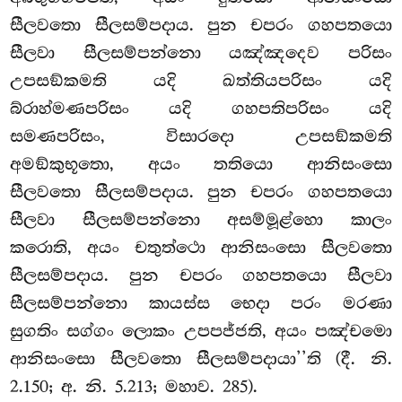
සීලවතො සීලසම්පදාය. පුන චපරං ගහපතයො
සීලවා සීලසම්පන්නො යඤ්ඤදෙව පරිසං
උපසඞ්කමති යදි ඛත්තියපරිසං යදි
බ්රාහ්මණපරිසං යදි ගහපතිපරිසං යදි
සමණපරිසං, විසාරදො උපසඞ්කමති
අමඞ්කුභූතො, අයං තතියො ආනිසංසො
සීලවතො සීලසම්පදාය. පුන චපරං
ගහපතයො
සීලවා සීලසම්පන්නො අසම්මූළ්හො කාලං
කරොති, අයං චතුත්ථො ආනිසංසො සීලවතො
සීලසම්පදාය. පුන චපරං ගහපතයො සීලවා
සීලසම්පන්නො කායස්ස භෙදා පරං මරණා
සුගතිං සග්ගං ලොකං උපපජ්ජති, අයං පඤ්චමො
ආනිසංසො සීලවතො සීලසම්පදායා’’ති (දී. නි.
2.150; අ. නි. 5.213; මහාව. 285).