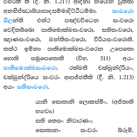
විහරතී’’ති (දී. නි. 1.217) ආදිනා නයෙන වුත්තා
අනභිජ්ඣාබ්යාපාදසම්මාදිට්ඨිධම්මා.
සංවරො
සීල
න්ති එත්ථ පඤ්චවිධෙන සංවරො
වෙදිතබ්බො පාතිමොක්ඛසංවරො, සතිසංවරො,
ඤාණසංවරො, ඛන්තිසංවරො, වීරියසංවරොති.
තත්ථ ඉමිනා පාතිමොක්ඛසංවරෙන උපෙතො
හොති සමුපෙතොති (විභ. 511) අයං
පාතිමොක්ඛසංවරො
. රක්ඛති චක්ඛුන්ද්රියං,
චක්ඛුන්ද්රියෙ සංවරං ආපජ්ජතීති (දී. නි. 1.213)
අයං
සතිසංවරො
.
යානි
සොතානි ලොකස්මිං, (අජිතාති
භගවා;)
සති තෙසං නිවාරණං;
සොතානං සංවරං බ්රූමි,