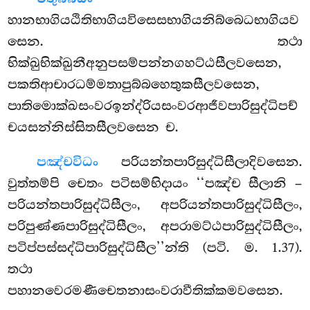
හානභාගියඨිතිභාගියවිසෙසභාගියනිබ්බෙධභාගියව
සෙන. තථා
භික්ඛුභික්ඛුනීඅනුපසම්පන්නගහට්ඨසීලවසෙන,
පකතිආචාරධම්මතාපුබ්බහෙතුකසීලවසෙන,
පාතිමොක්ඛසංවරඉන්ද්රියසංවරආජීවපාරිසුද්ධිපච්
චයසන්නිස්සිතසීලවසෙන ච.
පඤ්චවිධං
පරියන්තපාරිසුද්ධිසීලාදිවසෙන.
වුත්තම්පි චෙතං පටිසම්භිදායං ‘‘පඤ්ච සීලානි –
පරියන්තපාරිසුද්ධිසීලං, අපරියන්තපාරිසුද්ධිසීලං,
පරිපුණ්ණපාරිසුද්ධිසීලං, අපරාමට්ඨපාරිසුද්ධිසීලං,
පටිප්පස්සද්ධිපාරිසුද්ධිසීල’’න්ති (පටි. ම. 1.37).
තථා
පහානවෙරමණීචෙතනාසංවරාවීතික්කමවසෙන.