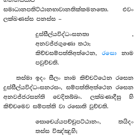
සමාධානපතිට්ඨානභාවානතික්කමනතො. එවං
ලක්ඛණස්ස පනස්ස –
දුස්සීල්යවිද්ධංසනතා
,
අනවජ්ජගුණො තථා;
කිච්චසම්පත්තිඅත්ථෙන,
රසො
නාම
පවුච්චති.
තස්මා
ඉදං සීලං නාම කිච්චට්ඨෙන රසෙන
දුස්සීල්යවිද්ධංසනරසං, සම්පත්තිඅත්ථෙන රසෙන
අනවජ්ජරසන්ති වෙදිතබ්බං. ලක්ඛණාදීසු හි
කිච්චමෙව සම්පත්ති වා රසොති වුච්චති.
සොචෙය්යපච්චුපට්ඨානං, තයිදං
තස්ස විඤ්ඤුහි;