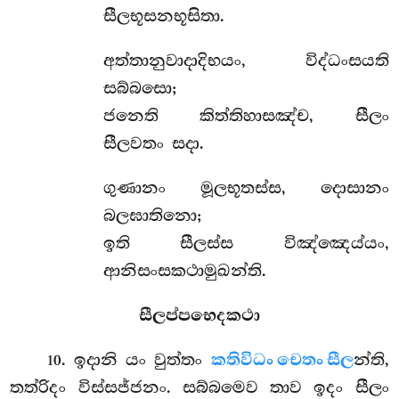
සීලභූසනභූසිතා.
අත්තානුවාදාදිභයං, විද්ධංසයති
සබ්බසො;
ජනෙති කිත්තිහාසඤ්ච, සීලං
සීලවතං සදා.
ගුණානං
මූලභූතස්ස, දොසානං
බලඝාතිනො;
ඉති සීලස්ස විඤ්ඤෙය්යං,
ආනිසංසකථාමුඛන්ති.
සීලප්පභෙදකථා
. ඉදානි යං වුත්තං
කතිවිධං චෙතං සීල
න්ති,
10
තත්රිදං විස්සජ්ජනං. සබ්බමෙව තාව ඉදං සීලං