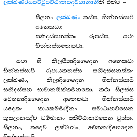
ලක්ඛණරසපච්චුපට්ඨානපදට්ඨානානී
ති එත්ථ –
සීලනං
ලක්ඛණං
තස්ස, භින්නස්සාපි
අනෙකධා;
සනිදස්සනත්තං රූපස්ස, යථා
භින්නස්සනෙකධා.
යථා හි නීලපීතාදිභෙදෙන අනෙකධා
භින්නස්සාපි රූපායතනස්ස සනිදස්සනත්තං
ලක්ඛණං, නීලාදිභෙදෙන භින්නස්සාපි
සනිදස්සන භාවානතික්කමනතො. තථා සීලස්ස
චෙතනාදිභෙදෙන අනෙකධා භින්නස්සාපි
යදෙතං කායකම්මාදීනං සමාධානවසෙන
කුසලානඤ්ච ධම්මානං පතිට්ඨානවසෙන වුත්තං
සීලනං, තදෙව ලක්ඛණං, චෙතනාදිභෙදෙන
භින්නස්සාපි