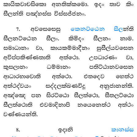
කායිකවාචසිකො අනතික්කමො. ඉදං තාව කිං
සීලන්ති පඤ්හස්ස විස්සජ්ජනං.
. අවසෙසෙසු
කෙනට්ඨෙන සීල
න්ති
7
සීලනට්ඨෙන සීලං. කිමිදං සීලනං නාම.
සමාධානං වා, කායකම්මාදීනං සුසීල්යවසෙන
අවිප්පකිණ්ණතාති අත්ථො. උපධාරණං වා,
කුසලානං ධම්මානං පතිට්ඨානවසෙන
ආධාරභාවොති අත්ථො. එතදෙව හෙත්ථ
අත්ථද්වයං සද්දලක්ඛණවිදූ අනුජානන්ති.
අඤ්ඤෙ පන සිරට්ඨො සීලත්ථො, සීතලට්ඨො
සීලත්ථොති එවමාදිනාපි නයෙනෙත්ථ අත්ථං
වණ්ණයන්ති.
. ඉදානි
කානස්ස
8