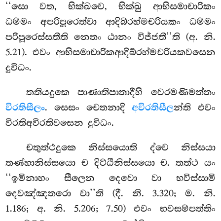
‘‘සො වත, භික්ඛවෙ, භික්ඛු ආභිසමාචාරිකං
ධම්මං අපරිපූරෙත්වා ආදිබ්රහ්මචරියකං ධම්මං
පරිපූරෙස්සතීති නෙතං ඨානං විජ්ජතී’’ති (අ. නි.
5.21). එවං ආභිසමාචාරිකආදිබ්රහ්මචරියකවසෙන
දුවිධං.
තතියදුකෙ පාණාතිපාතාදීහි වෙරමණිමත්තං
විරතිසීලං
. සෙසං චෙතනාදි
අවිරතිසීල
න්ති එවං
විරතිඅවිරතිවසෙන දුවිධං.
චතුත්ථදුකෙ නිස්සයොති ද්වෙ නිස්සයා
තණ්හානිස්සයො ච දිට්ඨිනිස්සයො ච. තත්ථ යං
‘‘ඉමිනාහං සීලෙන දෙවො වා භවිස්සාමි
දෙවඤ්ඤතරො වා’’ති (දී. නි. 3.320; ම. නි.
1.186; අ. නි. 5.206; 7.50) එවං
භවසම්පත්තිං