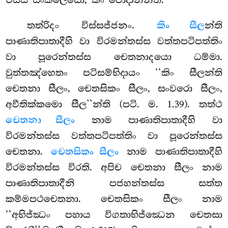
තත්රිදං විස්සජ්ජනං.
කිං සීල
න්ති
පාණාතිපාතාදීහි වා විරමන්තස්ස වත්තපටිපත්තිං
වා පූරෙන්තස්ස චෙතනාදයො ධම්මා.
වුත්තඤ්හෙතං පටිසම්භිදායං ‘‘කිං සීලන්ති
චෙතනා සීලං, චෙතසිකං සීලං, සංවරො සීලං,
අවීතික්කමො සීල’’න්ති (පටි. ම. 1.39). තත්ථ
චෙතනා සීලං
නාම පාණාතිපාතාදීහි වා
විරමන්තස්ස වත්තපටිපත්තිං වා පූරෙන්තස්ස
චෙතනා.
චෙතසිකං සීලං
නාම පාණාතිපාතාදීහි
විරමන්තස්ස විරති. අපිච චෙතනා සීලං නාම
පාණාතිපාතාදීනි පජහන්තස්ස සත්ත
කම්මපථචෙතනා. චෙතසිකං සීලං නාම
‘‘අභිජ්ඣං පහාය විගතාභිජ්ඣෙන චෙතසා