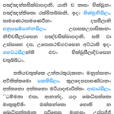
පඤ්ඤත්තසික්ඛාපදානි, යානි ච තාසං භික්ඛූනං
පඤ්ඤත්තිතො රක්ඛිතබ්බානි, ඉදං
භික්ඛුනිසීලං
.
සාමණෙරසාමණෙරීනං දසසීලානි
අනුපසම්පන්නසීලං
. උපාසකඋපාසිකානං
නිච්චසීලවසෙන පඤ්චසික්ඛාපදානි, සති වා
උස්සාහෙ දස, උපොසථඞ්ගවසෙන අට්ඨාති ඉදං
ගහට්ඨසීල
න්ති එවං භික්ඛුසීලාදිවසෙන
චතුබ්බිධං.
තතියචතුක්කෙ උත්තරකුරුකානං මනුස්සානං
අවීතික්කමො
පකතිසීලං
. කුලදෙසපාසණ්ඩානං
අත්තනො අත්තනො මරියාදාචාරිත්තං
ආචාරසීලං
.
‘‘ධම්මතා එසා, ආනන්ද, යදා බොධිසත්තො
මාතුකුච්ඡිං ඔක්කන්තො හොති න
බොධිසත්තමාතු පුරිසෙසු මානසං උප්පජ්ජි