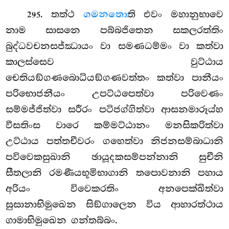
. තත්ථ
ගමනතො
ති එවං මහානුභාවෙ
295
නාම සාසනෙ පබ්බජිතෙන සකලරත්තිං
බුද්ධවචනසජ්ඣායං වා සමණධම්මං වා කත්වා
කාලස්සෙව වුට්ඨාය
චෙතියඞ්ගණබොධියඞ්ගණවත්තං කත්වා පානීයං
පරිභොජනීයං උපට්ඨපෙත්වා පරිවෙණං
සම්මජ්ජිත්වා සරීරං පටිජග්ගිත්වා ආසනමාරූය්හ
වීසතිංස වාරෙ කම්මට්ඨානං මනසිකරිත්වා
උට්ඨාය පත්තචීවරං ගහෙත්වා නිජනසම්බාධානි
පවිවෙකසුඛානි ඡායූදකසම්පන්නානි සුචීනි
සීතලානි රමණීයභූමිභාගානි තපොවනානි පහාය
අරියං විවෙකරතිං අනපෙක්ඛිත්වා
සුසානාභිමුඛෙන සිඞ්ගාලෙන විය ආහාරත්ථාය
ගාමාභිමුඛෙන ගන්තබ්බං.