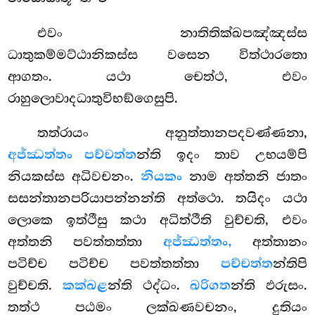
එවං නාතිතික්ඛපඤ්ඤස්ස
ධාතුකම්මට්ඨානිකස්ස වසෙන විත්ථාරතො
ආගතං. යථා චෙත්ථ, එවං
රාහුලොවාදධාතුවිභඞ්ගෙසුපි.
තත්රායං අනුත්තානපදවණ්ණනා,
අජ්ඣත්තං පච්චත්ත
න්ති ඉදං තාව උභයම්පි
නියකස්ස අධිවචනං.
නියකං
නාම අත්තනි ජාතං
සසන්තානපරියාපන්නන්ති අත්ථො. තයිදං යථා
ලොකෙ ඉත්ථීසු කථා අධිත්ථීති වුච්චති, එවං
අත්තනි පවත්තත්තා
අජ්ඣත්තං,
අත්තානං
පටිච්ච පටිච්ච පවත්තත්තා
පච්චත්ත
න්තිපි
වුච්චති.
කක්ඛළ
න්ති ථද්ධං.
ඛරිගත
න්ති ඵරුසං.
තත්ථ පඨමං ලක්ඛණවචනං, දුතියං