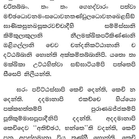
චරිතබ්බං. තං තං ගෙහද්වාරං පත්වා
මච්ඡධොවනමංසධොවනතණ්ඩුලධොවනඛෙළසිඞ්
ඝාණිකසුනඛසූකරවච්චාදීහි සම්මිස්සානි
කිමිකුලාකුලානි නීලමක්ඛිකපරිකිණ්ණානි
ඔළිගල්ලානි චෙව චන්දනිකට්ඨානානි ච
දට්ඨබ්බානි හොන්ති අක්කමිතබ්බානිපි. යතො තා
මක්ඛිකා උට්ඨහිත්වා සඞ්ඝාටියම්පි පත්තෙපි
සීසෙපි නිලීයන්ති.
ඝරං පවිට්ඨස්සාපි කෙචි දෙන්ති, කෙචි න
දෙන්ති. දදමානාපි එකච්චෙ හිය්යො
පක්කභත්තම්පි පුරාණඛජ්ජකම්පි
පූතිකුම්මාසපූපාදීනිපි දදන්ති. අදදමානාපි
කෙචිදෙව ‘‘අතිච්ඡථ, භන්තෙ’’ති වදන්ති, කෙචි
පන අපස්සමානා විය තුණ්හී හොන්ති, කෙචි