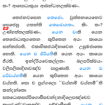
තං? ආපොධාතුයා ආබන්ධනලක්ඛණං.
තෙජනවසෙන
තෙජො,
වුත්තනයෙනෙව
තෙජෙසු ගතන්ති
තෙජොගතං
. කිං තං?
📜
උණ්හත්තලක්ඛණං.
යෙන චා
ති යෙන
තෙජොධාතුගතෙන කුපිතෙන අයං කායො
සන්තප්පති, එකාහිකජරාදිභාවෙන උසුමජාතො
හොති.
යෙන ච ජීරීයතී
ති යෙන අයං කායො
ජීරති, ඉන්ද්රියවෙකල්ලතං බලපරික්ඛයං
වලිපලිතාදිභාවඤ්ච පාපුණාති.
යෙන ච
පරිඩය්හතී
ති යෙන කුපිතෙන අයං කායො
ඩය්හති. සො ච පුග්ගලො ‘‘ඩය්හාමි ඩය්හාමී’’ති
කන්දන්තො
සතධොතසප්පිගොසීසචන්දනාදිලෙපඤ්චෙව
තාලවණ්ටවාතඤ්ච පච්චාසීසති.
යෙන ච