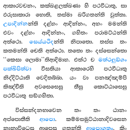
ආකාරවචනං, කක්ඛළලක්ඛණා හි පථවීධාතු, සා
ඵරුසාකාරා හොති, තස්මා ඛරිගතන්ති
වුත්තා.
උපාදින්න
න්ති දළ්හං ආදින්නං, අහං මමන්ති
එවං දළ්හං ආදින්නං, ගහිතං පරාමට්ඨන්ති
අත්ථො.
සෙය්යථිද
න්ති නිපාතො. තස්ස තං
කතමන්ති චෙති අත්ථො. තතො තං දස්සෙන්තො
‘‘කෙසා ලොමා’’තිආදිමාහ. එත්ථ ච
මත්ථලුඞ්ගං
පක්ඛිපිත්වා
වීසතියා ආකාරෙහි පථවීධාතු
නිද්දිට්ඨාති වෙදිතබ්බා. යං වා පනඤ්ඤම්පි
කිඤ්චීති අවසෙසෙසු තීසු කොට්ඨාසෙසු
පථවීධාතු සඞ්ගහිතා.
විස්සන්දනභාවෙන තං තං ඨානං
අප්පොතීති
ආපො
. කම්මසමුට්ඨානාදිවසෙන
නානාවිධෙසු ආපෙසු ගතන්ති
ආපොගතං
. කිං