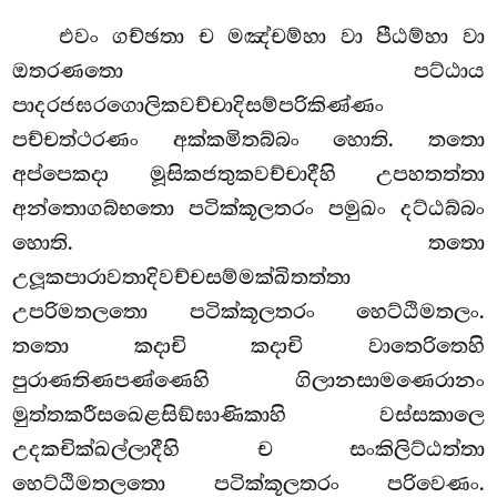
එවං ගච්ඡතා ච මඤ්චම්හා වා පීඨම්හා වා
ඔතරණතො පට්ඨාය
පාදරජඝරගොලිකවච්චාදිසම්පරිකිණ්ණං
පච්චත්ථරණං අක්කමිතබ්බං හොති. තතො
අප්පෙකදා මූසිකජතුකවච්චාදීහි උපහතත්තා
අන්තොගබ්භතො පටික්කූලතරං පමුඛං දට්ඨබ්බං
හොති. තතො
උලූකපාරාවතාදිවච්චසම්මක්ඛිතත්තා
උපරිමතලතො පටික්කූලතරං හෙට්ඨිමතලං.
තතො කදාචි කදාචි වාතෙරිතෙහි
පුරාණතිණපණ්ණෙහි ගිලානසාමණෙරානං
මුත්තකරීසඛෙළසිඞ්ඝාණිකාහි වස්සකාලෙ
උදකචික්ඛල්ලාදීහි ච සංකිලිට්ඨත්තා
හෙට්ඨිමතලතො පටික්කූලතරං පරිවෙණං.