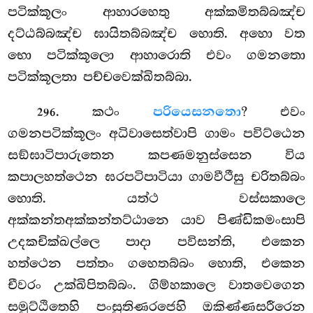
පටික්කූලං ආහාරහෙතු අක්කමිතබ්බඤ්ච
දට්ඨබ්බඤ්ච ඝායිතබ්බඤ්ච හොති. අහො වත
භො පටික්කූලො ආහාරොති එවං ගමනතො
පටික්කූලතා පච්චවෙක්ඛිතබ්බා.
. කථං
පරියෙසනතො
? එවං
296
ගමනපටික්කූලං අධිවාසෙත්වාපි ගාමං පවිට්ඨෙන
සඞ්ඝාටිපාරුතෙන කපණමනුස්සෙන විය
කපාලහත්ථෙන ඝරපටිපාටියා ගාමවීථීසු චරිතබ්බං
හොති. යත්ථ වස්සකාලෙ
අක්කන්තඅක්කන්තට්ඨානෙ යාව පිණ්ඩිකමංසාපි
උදකචික්ඛල්ලෙ පාදා පවිසන්ති, එකෙන
හත්ථෙන පත්තං ගහෙතබ්බං හොති, එකෙන
චීවරං උක්ඛිපිතබ්බං. ගිම්හකාලෙ වාතවෙගෙන
සමුට්ඨිතෙහි පංසුතිණරජෙහි ඔකිණ්ණසරීරෙන