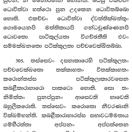
සුචීනි, න මනොරමානි හොන්ති. යෙසු එකච්චං
ධොවිත්වා හත්ථො පුන උදකෙන ධොවිතබ්බො
හොති. එකච්චං ධොවිත්වා ද්වත්තික්ඛත්තුං
ගොමයෙනපි මත්තිකායපි ගන්ධචුණ්ණෙනපි
ධොවතො පාටිකුල්යතා විගච්ඡතීති එවං
සම්මක්ඛනතො පටික්කූලතා පච්චවෙක්ඛිතබ්බා.
. තස්සෙවං
දසහාකාරෙහි පටික්කූලතං
305
පච්චවෙක්ඛතො තක්කාහතං විතක්කාහතං
කරොන්තස්ස පටික්කූලාකාරවසෙන
කබළීකාරාහාරො පාකටො හොති. සො තං
නිමිත්තං පුනප්පුනං ආසෙවති භාවෙති
බහුලීකරොති. තස්සෙවං කරොතො නීවරණානි
වික්ඛම්භන්ති. කබළීකාරාහාරස්ස සභාවධම්මතාය
ගම්භීරත්තා අප්පනං අප්පත්තෙන