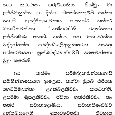
තාව තථාරූපං ගරුට්ඨානියං භික්ඛුං වා
ලජ්ජිමනුස්සං වා දිස්වා නිමන්තෙතුම්පි සක්කා
හොති. භුඤ්ජිතුකාමතාය පනෙත්ථ හත්ථෙ
ඔතාරිතමත්තෙ
‘‘ගණ්හථා’’ති වදන්තෙන
ලජ්ජිතබ්බං හොති. හත්ථං පන ඔතාරෙත්වා
මද්දන්තස්ස පඤ්චඞ්ගුලිඅනුසාරෙන සෙදො
පග්ඝරමානො සුක්ඛථද්ධභත්තම්පි තෙමෙන්තො
මුදුං කරොති.
අථ තස්මිං පරිමද්දනමත්තෙනාපි
සම්භින්නසොභෙ ආලොපං කත්වා මුඛෙ ඨපිතෙ
හෙට්ඨිමදන්තා උදුක්ඛලකිච්චං සාධෙන්ති,
උපරිමා මුසලකිච්චං, ජිව්හා හත්ථකිච්චං. තං
තත්ථ සුවානදොණියං සුවානපිණ්ඩමිව
දන්තමුසලෙහි කොට්ටෙත්වා ජිව්හාය