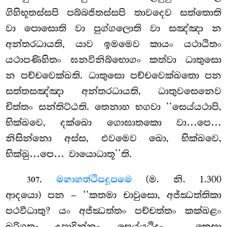
ගිහිභූතස්සපි පබ්බජිතස්සපි තාවදෙව සත්තොති
වා පොසොති වා පුග්ගලොති වා සඤ්ඤා න
අන්තරධායති, යාව ඉමමෙව කායං යථාඨිතං
යථාපණිහිතං ඝනවිනිබ්භොගං කත්වා ධාතුසො
න පච්චවෙක්ඛති. ධාතුසො පච්චවෙක්ඛතො පන
සත්තසඤ්ඤා අන්තරධායති, ධාතුවසෙනෙව
චිත්තං සන්තිට්ඨති. තෙනාහ භගවා ‘‘සෙය්යථාපි,
භික්ඛවෙ, දක්ඛො ගොඝාතකො වා…පෙ…
නිසින්නො අස්ස, එවමෙව ඛො, භික්ඛවෙ,
භික්ඛු…පෙ… වායොධාතූ’’ති.
.
මහාහත්ථිපදූපමෙ
(ම. නි. 1.300
307
ආදයො) පන – ‘‘කතමා චාවුසො, අජ්ඣත්තිකා
පථවීධාතු? යං අජ්ඣත්තං පච්චත්තං කක්ඛළං
ඛරිගතං උපාදින්නං. සෙය්යථිදං
, කෙසා