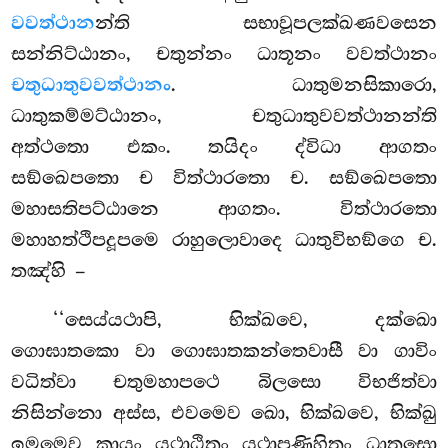
වවත්ථාන
න්ති සභාවූපලක්ඛණවසෙන
සන්නිට්ඨානං, චතුන්නං ධාතූනං වවත්ථානං
චතුධාතුවවත්ථානං
. ධාතුමනසිකාරො,
ධාතුකම්මට්ඨානං, චතුධාතුවවත්ථානන්ති
අත්ථතො එකං. තයිදං ද්විධා ආගතං
සඞ්ඛෙපතො ච විත්ථාරතො ච. සඞ්ඛෙපතො
මහාසතිපට්ඨානෙ ආගතං. විත්ථාරතො
මහාහත්ථිපදූපමෙ රාහුලොවාදෙ ධාතුවිභඞ්ගෙ ච.
තඤ්හි –
‘‘සෙය්යථාපි, භික්ඛවෙ, දක්ඛො
ගොඝාතකො වා ගොඝාතකන්තෙවාසී වා ගාවිං
වධිත්වා චතුමහාපථෙ බිලසො
විභජිත්වා
නිසින්නො අස්ස, එවමෙව ඛො, භික්ඛවෙ, භික්ඛු
ඉමමෙව කායං යථාඨිතං යථාපණිහිතං ධාතුසො