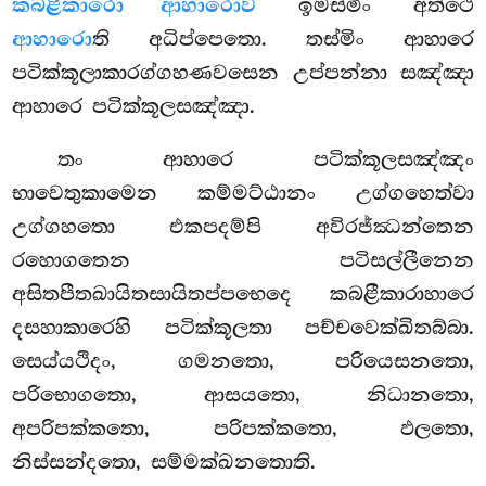
කබළීකාරො ආහාරොව
ඉමස්මිං අත්ථෙ
ආහාරො
ති අධිප්පෙතො. තස්මිං ආහාරෙ
පටික්කූලාකාරග්ගහණවසෙන උප්පන්නා සඤ්ඤා
ආහාරෙ පටික්කූලසඤ්ඤා.
තං ආහාරෙ පටික්කූලසඤ්ඤං
භාවෙතුකාමෙන කම්මට්ඨානං උග්ගහෙත්වා
උග්ගහතො එකපදම්පි අවිරජ්ඣන්තෙන
රහොගතෙන පටිසල්ලීනෙන
අසිතපීතඛායිතසායිතප්පභෙදෙ කබළීකාරාහාරෙ
දසහාකාරෙහි පටික්කූලතා පච්චවෙක්ඛිතබ්බා.
සෙය්යථිදං, ගමනතො, පරියෙසනතො,
පරිභොගතො, ආසයතො, නිධානතො,
අපරිපක්කතො, පරිපක්කතො, ඵලතො,
නිස්සන්දතො, සම්මක්ඛනතොති.