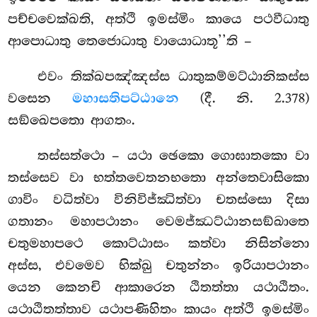
පච්චවෙක්ඛති, අත්ථි ඉමස්මිං කායෙ පථවීධාතු
ආපොධාතු තෙජොධාතු වායොධාතූ’’ති –
එවං තික්ඛපඤ්ඤස්ස ධාතුකම්මට්ඨානිකස්ස
වසෙන
මහාසතිපට්ඨානෙ
(දී. නි. 2.378)
සඞ්ඛෙපතො ආගතං.
තස්සත්ථො – යථා ඡෙකො ගොඝාතකො වා
තස්සෙව වා භත්තවෙතනභතො අන්තෙවාසිකො
ගාවිං වධිත්වා විනිවිජ්ඣිත්වා චතස්සො දිසා
ගතානං මහාපථානං වෙමජ්ඣට්ඨානසඞ්ඛාතෙ
චතුමහාපථෙ කොට්ඨාසං
කත්වා නිසින්නො
අස්ස, එවමෙව භික්ඛු චතුන්නං ඉරියාපථානං
යෙන කෙනචි ආකාරෙන ඨිතත්තා යථාඨිතං.
යථාඨිතත්තාව යථාපණිහිතං කායං අත්ථි ඉමස්මිං