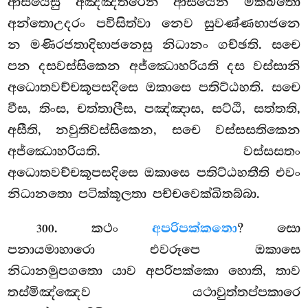
ආසයෙසු අඤ්ඤතරෙන ආසයෙන මක්ඛිතො
අන්තොඋදරං පවිසිත්වා නෙව සුවණ්ණභාජනෙ
න මණිරජතාදිභාජනෙසු නිධානං ගච්ඡති. සචෙ
පන දසවස්සිකෙන අජ්ඣොහරියති දස වස්සානි
අධොතවච්චකූපසදිසෙ ඔකාසෙ පතිට්ඨහති. සචෙ
වීස, තිංස, චත්තාලීස, පඤ්ඤාස, සට්ඨි, සත්තති,
අසීති, නවුතිවස්සිකෙන, සචෙ වස්සසතිකෙන
අජ්ඣොහරියති. වස්සසතං
අධොතවච්චකූපසදිසෙ
ඔකාසෙ පතිට්ඨහතීති එවං
නිධානතො පටික්කූලතා පච්චවෙක්ඛිතබ්බා.
. කථං
අපරිපක්කතො
? සො
300
පනායමාහාරො එවරූපෙ ඔකාසෙ
නිධානමුපගතො යාව අපරිපක්කො හොති, තාව
තස්මිඤ්ඤෙව යථාවුත්තප්පකාරෙ