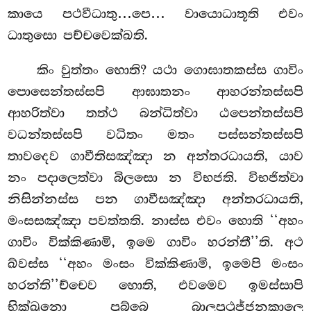
කායෙ පථවීධාතු…පෙ… වායොධාතූති එවං
ධාතුසො පච්චවෙක්ඛති.
කිං වුත්තං හොති? යථා ගොඝාතකස්ස ගාවිං
පොසෙන්තස්සපි ආඝාතනං ආහරන්තස්සපි
ආහරිත්වා තත්ථ බන්ධිත්වා ඨපෙන්තස්සපි
වධන්තස්සපි වධිතං මතං පස්සන්තස්සපි
තාවදෙව ගාවීතිසඤ්ඤා න අන්තරධායති, යාව
නං පදාලෙත්වා බිලසො න විභජති. විභජිත්වා
නිසින්නස්ස පන ගාවීසඤ්ඤා අන්තරධායති,
මංසසඤ්ඤා පවත්තති. නාස්ස එවං හොති ‘‘අහං
ගාවිං වික්කිණාමි, ඉමෙ ගාවිං හරන්තී’’ති. අථ
ඛ්වස්ස ‘‘අහං මංසං වික්කිණාමි, ඉමෙපි මංසං
හරන්ති’’ච්චෙව හොති, එවමෙව ඉමස්සාපි
භික්ඛුනො පුබ්බෙ බාලපුථුජ්ජනකාලෙ