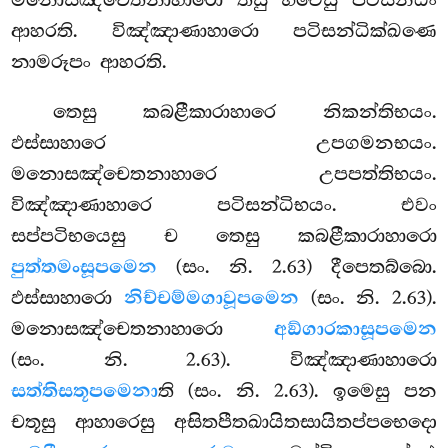
ආහරති. විඤ්ඤාණාහාරො පටිසන්ධික්ඛණෙ
නාමරූපං ආහරති.
තෙසු කබළීකාරාහාරෙ නිකන්තිභයං.
ඵස්සාහාරෙ උපගමනභයං.
මනොසඤ්චෙතනාහාරෙ උපපත්තිභයං.
විඤ්ඤාණාහාරෙ පටිසන්ධිභයං. එවං
සප්පටිභයෙසු ච තෙසු කබළීකාරාහාරො
පුත්තමංසූපමෙන
(සං. නි. 2.63) දීපෙතබ්බො.
ඵස්සාහාරො
නිච්චම්මගාවූපමෙන
(සං. නි. 2.63).
මනොසඤ්චෙතනාහාරො
අඞ්ගාරකාසූපමෙන
(සං. නි. 2.63). විඤ්ඤාණාහාරො
සත්තිසතූපමෙනා
ති (සං. නි. 2.63). ඉමෙසු පන
චතූසු ආහාරෙසු අසිතපීතඛායිතසායිතප්පභෙදො