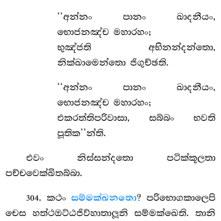
‘‘අන්නං පානං ඛාදනීයං,
භොජනඤ්ච මහාරහං;
භුඤ්ජති අභිනන්දන්තො,
නික්ඛාමෙන්තො ජිගුච්ඡති.
‘‘අන්නං පානං ඛාදනීයං,
භොජනඤ්ච මහාරහං;
එකරත්තිපරිවාසා, සබ්බං භවති
පූතික’’න්ති.
එවං නිස්සන්දතො පටික්කූලතා
පච්චවෙක්ඛිතබ්බා.
. කථං
සම්මක්ඛනතො
? පරිභොගකාලෙපි
304
චෙස හත්ථඔට්ඨජිව්හාතාලූනි සම්මක්ඛෙති. තානි