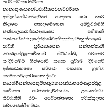
පරමන්ධකාරතිමිසෙ
නානාකුණපගන්ධවාසිතපවනවිචරිතෙ
අතිදුග්ගන්ධජෙගුච්ඡෙ පදෙසෙ යථා නාම
නිදාඝෙ අකාලමෙඝෙන අභිවුට්ඨම්හි
චණ්ඩාලගාමද්වාරආවාටෙ පතිතානි
තිණපණ්ණකිලඤ්ජඛණ්ඩඅහිකුක්කුරමනුස්සකුණ
පාදීනි සූරියාතපෙන සන්තත්තානි
ඵෙණපුප්ඵුළකාචිතානි තිට්ඨන්ති, එවමෙව
තංදිවසම්පි හිය්යොපි තතො පුරිමෙ දිවසෙපි
අජ්ඣොහතො සබ්බො එකතො හුත්වා
සෙම්හපටලපරියොනද්ධො
කායග්ගිසන්තාපකුථිතකුථනසඤ්ජාතඵෙණපුප්ඵුළ
කාචිතො පරමජෙගුච්ඡභාවං උපගන්ත්වා
තිට්ඨතීති එවං අපරිපක්කතො පටික්කූලතා
පච්චවෙක්ඛිතබ්බා.