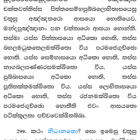
චක්කවත්තිස්ස පිත්තසෙම්හපුබ්බලොහිතාසයෙසු
චතූසු අඤ්ඤතරො ආසයො හොතියෙව.
මන්දපුඤ්ඤානං පන චත්තාරො ආසයා හොන්ති.
තස්මා යස්ස පිත්තාසයො අධිකො හොති, තස්ස
බහලමධුකතෙලමක්ඛිතො විය පරමජෙගුච්ඡො
හොති. යස්ස සෙම්හාසයො අධිකො හොති, තස්ස
නාගබලපණ්ණරසමක්ඛිතො විය. යස්ස
පුබ්බාසයො අධිකො හොති, තස්ස
පූතිතක්කමක්ඛිතො විය. යස්ස ලොහිතාසයො
අධිකො හොති, තස්ස රජනමක්ඛිතො විය
පරමජෙගුච්ඡො හොතීති එවං ආසයතො
පටික්කූලතා පච්චවෙක්ඛිතබ්බා.
. කථං
නිධානතො
? සො ඉමෙසු චතූසු
299