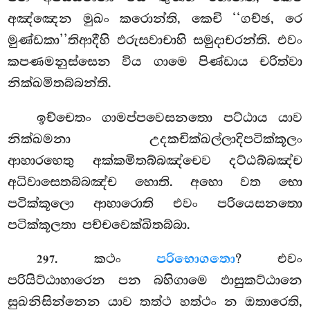
අඤ්ඤෙන මුඛං කරොන්ති, කෙචි ‘‘ගච්ඡ, රෙ
මුණ්ඩකා’’තිආදීහි ඵරුසවාචාහි සමුදාචරන්ති. එවං
කපණමනුස්සෙන විය ගාමෙ පිණ්ඩාය චරිත්වා
නික්ඛමිතබ්බන්ති.
ඉච්චෙතං ගාමප්පවෙසනතො පට්ඨාය යාව
නික්ඛමනා උදකචික්ඛල්ලාදිපටික්කූලං
ආහාරහෙතු අක්කමිතබ්බඤ්චෙව දට්ඨබ්බඤ්ච
අධිවාසෙතබ්බඤ්ච හොති. අහො වත භො
පටික්කූලො ආහාරොති එවං පරියෙසනතො
පටික්කූලතා පච්චවෙක්ඛිතබ්බා.
. කථං
පරිභොගතො
? එවං
297
පරියිට්ඨාහාරෙන පන බහිගාමෙ ඵාසුකට්ඨානෙ
සුඛනිසින්නෙන යාව තත්ථ හත්ථං න ඔතාරෙති,