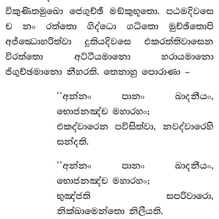
විකුණිතමුඛො ජෙගුච්ඡී මඞ්කුභූතො. පඨමදිවසෙ
ච නං රත්තො ගිද්ධො ගධිතො මුච්ඡිතොපි
අජ්ඣොහරිත්වා දුතියදිවසෙ එකරත්තිවාසෙන
විරත්තො අට්ටීයමානො හරායමානො
ජිගුච්ඡමානො නීහරති. තෙනාහු පොරාණා –
‘‘අන්නං පානං ඛාදනීයං,
භොජනඤ්ච මහාරහං;
එකද්වාරෙන පවිසිත්වා, නවද්වාරෙහි
සන්දති.
‘‘අන්නං
පානං ඛාදනීයං,
භොජනඤ්ච මහාරහං;
භුඤ්ජති සපරිවාරො,
නික්ඛාමෙන්තො නිලීයති.