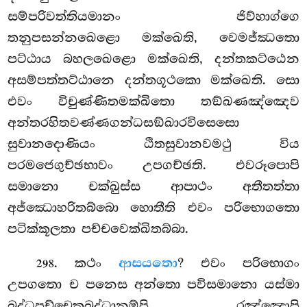
සම්පරිවත්තියමානං ජිව්හාග්ගෙ
තනුපසන්නඛෙළො මක්ඛෙති, වෙමජ්ඣතො
පට්ඨාය බහලඛෙළො මක්ඛෙති, දන්තකට්ඨෙන
අසම්පත්තට්ඨානෙ දන්තගූථකො මක්ඛෙති. සො
එවං විචුණ්ණිතමක්ඛිතො තඞ්ඛණඤ්ඤෙව
අන්තරහිතවණ්ණගන්ධසඞ්ඛාරවිසෙසො
සුවානදොණියං ඨිතසුවානවමථු විය
පරමජෙගුච්ඡභාවං උපගච්ඡති. එවරූපොපි
සමානො චක්ඛුස්ස ආපාථං අතීතත්තා
අජ්ඣොහරිතබ්බො හොතීති එවං පරිභොගතො
පටික්කූලතා පච්චවෙක්ඛිතබ්බා.
. කථං
ආසයතො
? එවං පරිභොගං
298
උපගතො ච පනෙස අන්තො පවිසමානො යස්මා
බුද්ධපච්චෙකබුද්ධානම්පි රඤ්ඤොපි