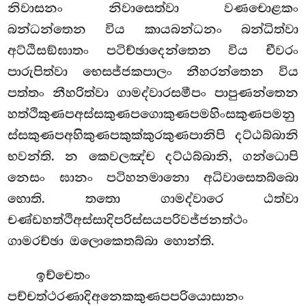
නිවාසනං නිවාසෙත්වා වණචොළකං
බන්ධන්තෙන විය කායබන්ධනං බන්ධිත්වා
අට්ඨිසඞ්ඝාතං පටිච්ඡාදෙන්තෙන විය චීවරං
පාරුපිත්වා භෙසජ්ජකපාලං නීහරන්තෙන විය
පත්තං නීහරිත්වා ගාමද්වාරසමීපං පාපුණන්තෙන
හත්ථිකුණපඅස්සකුණපගොකුණපමහිංසකුණපමනු
ස්සකුණපඅහිකුණපකුක්කුරකුණපානිපි දට්ඨබ්බානි
භවන්ති. න කෙවලඤ්ච දට්ඨබ්බානි, ගන්ධොපි
නෙසං ඝානං පටිහනමානො අධිවාසෙතබ්බො
හොති. තතො ගාමද්වාරෙ ඨත්වා
චණ්ඩහත්ථිඅස්සාදිපරිස්සයපරිවජ්ජනත්ථං
ගාමරච්ඡා ඔලොකෙතබ්බා හොන්ති.
ඉච්චෙතං
පච්චත්ථරණාදිඅනෙකකුණපපරියොසානං