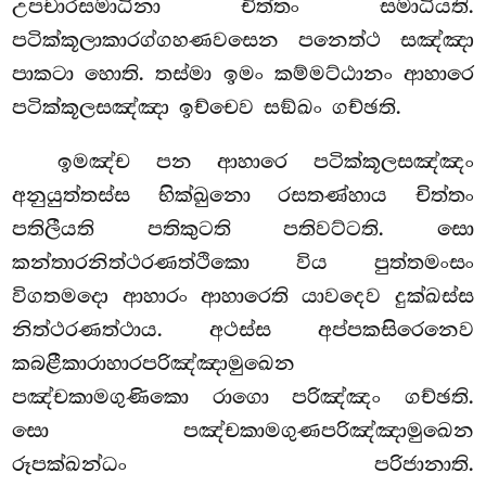
උපචාරසමාධිනා චිත්තං සමාධියති.
පටික්කූලාකාරග්ගහණවසෙන පනෙත්ථ සඤ්ඤා
පාකටා හොති. තස්මා ඉමං කම්මට්ඨානං ආහාරෙ
පටික්කූලසඤ්ඤා ඉච්චෙව සඞ්ඛං ගච්ඡති.
ඉමඤ්ච
පන ආහාරෙ පටික්කූලසඤ්ඤං
අනුයුත්තස්ස භික්ඛුනො රසතණ්හාය චිත්තං
පතිලීයති පතිකුටති පතිවට්ටති. සො
කන්තාරනිත්ථරණත්ථිකො විය පුත්තමංසං
විගතමදො ආහාරං ආහාරෙති යාවදෙව දුක්ඛස්ස
නිත්ථරණත්ථාය. අථස්ස අප්පකසිරෙනෙව
කබළීකාරාහාරපරිඤ්ඤාමුඛෙන
පඤ්චකාමගුණිකො රාගො පරිඤ්ඤං ගච්ඡති.
සො පඤ්චකාමගුණපරිඤ්ඤාමුඛෙන
රූපක්ඛන්ධං පරිජානාති.