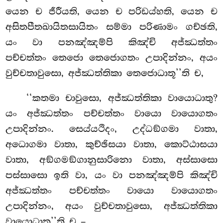
යෙන ච ජීරීයති, යෙන ච පරිඩය්හති, යෙන ච
අසිතපීතඛායිතසායිතං
සම්මා පරිණාමං ගච්ඡති,
යං වා පනඤ්ඤම්පි කිඤ්චි අජ්ඣත්තං
පච්චත්තං තෙජො තෙජොගතං උපාදින්නං, අයං
වුච්චතාවුසො, අජ්ඣත්තිකා තෙජොධාතූ’’ති ච,
‘‘කතමා චාවුසො, අජ්ඣත්තිකා වායොධාතු?
යං අජ්ඣත්තං පච්චත්තං වායො වායොගතං
උපාදින්නං. සෙය්යථිදං, උද්ධඞ්ගමා වාතා,
අධොගමා වාතා, කුච්ඡිසයා වාතා, කොට්ඨාසයා
වාතා, අඞ්ගමඞ්ගානුසාරිනො වාතා, අස්සාසො
පස්සාසො ඉති වා, යං වා පනඤ්ඤම්පි කිඤ්චි
අජ්ඣත්තං පච්චත්තං වායො වායොගතං
උපාදින්නං, අයං වුච්චතාවුසො, අජ්ඣත්තිකා
වායොධාතූ’’ති ච –