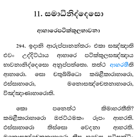
11. සමාධිනිද්දෙසො
ආහාරෙපටික්කූලභාවනා
. ඉදානි
ආරුප්පානන්තරං එකා සඤ්ඤාති
294
එවං උද්දිට්ඨාය ආහාරෙ පටික්කූලසඤ්ඤාය
භාවනානිද්දෙසො අනුප්පත්තො. තත්ථ
ආහරතී
ති
ආහාරො. සො චතුබ්බිධො කබළීකාරාහාරො,
ඵස්සාහාරො, මනොසඤ්චෙතනාහාරො,
විඤ්ඤාණාහාරොති.
කො පනෙත්ථ කිමාහරතීති?
කබළීකාරාහාරො ඔජට්ඨමකං රූපං ආහරති.
ඵස්සාහාරො තිස්සො වෙදනා ආහරති.
මනොසඤ්චෙතනාහාරො තීසු භවෙසු පටිසන්ධිං