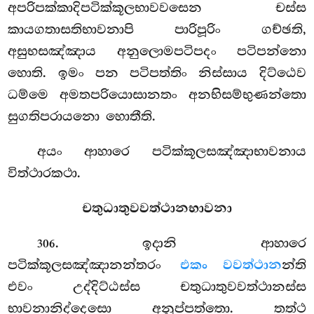
අපරිපක්කාදිපටික්කූලභාවවසෙන චස්ස
කායගතාසතිභාවනාපි පාරිපූරිං ගච්ඡති,
අසුභසඤ්ඤාය අනුලොමපටිපදං පටිපන්නො
හොති. ඉමං පන පටිපත්තිං නිස්සාය දිට්ඨෙව
ධම්මෙ අමතපරියොසානතං අනභිසම්භුණන්තො
සුගතිපරායනො හොතීති.
අයං ආහාරෙ පටික්කූලසඤ්ඤාභාවනාය
විත්ථාරකථා.
චතුධාතුවවත්ථානභාවනා
. ඉදානි ආහාරෙ
306
පටික්කූලසඤ්ඤානන්තරං
එකං වවත්ථාන
න්ති
එවං උද්දිට්ඨස්ස චතුධාතුවවත්ථානස්ස
භාවනානිද්දෙසො අනුප්පත්තො. තත්ථ