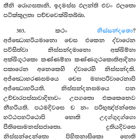
තීනි රොගසතානි, ඉදමස්ස ඵලන්ති එවං ඵලතො
පටික්කූලතා පච්චවෙක්ඛිතබ්බා.
. කථං
නිස්සන්දතො
?
303
අජ්ඣොහරියමානො චෙස එකෙන ද්වාරෙන
පවිසිත්වා නිස්සන්දමානො අක්ඛිම්හා
අක්ඛිගූථකො කණ්ණම්හා කණ්ණගූථකොතිආදිනා
පකාරෙන අනෙකෙහි ද්වාරෙහි නිස්සන්දති.
අජ්ඣොහරණසමයෙ චෙස මහාපරිවාරෙනාපි
අජ්ඣොහරියති. නිස්සන්දනසමයෙ පන
උච්චාරපස්සාවාදිභාවං උපගතො එකකෙනෙව
නීහරියති. පඨමදිවසෙ ච
නං පරිභුඤ්ජන්තො
හට්ඨපහට්ඨොපි හොති උදග්ගුදග්ගො
පීතිසොමනස්සජාතො. දුතියදිවසෙ
නිස්සන්දෙන්තො පිහිතනාසිකො හොති