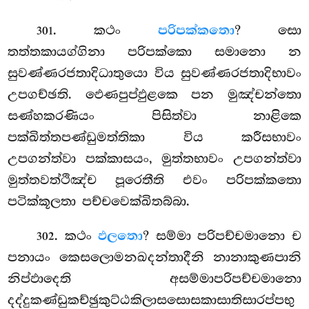
. කථං
පරිපක්කතො
? සො
301
තත්තකායග්ගිනා පරිපක්කො සමානො න
සුවණ්ණරජතාදිධාතුයො විය සුවණ්ණරජතාදිභාවං
උපගච්ඡති. ඵෙණපුප්ඵුළකෙ පන මුඤ්චන්තො
සණ්හකරණියං පිසිත්වා නාළිකෙ
පක්ඛිත්තපණ්ඩුමත්තිකා විය කරීසභාවං
උපගන්ත්වා පක්කාසයං, මුත්තභාවං උපගන්ත්වා
මුත්තවත්ථිඤ්ච පූරෙතීති එවං පරිපක්කතො
පටික්කූලතා පච්චවෙක්ඛිතබ්බා.
. කථං
ඵලතො
? සම්මා පරිපච්චමානො ච
302
පනායං කෙසලොමනඛදන්තාදීනි නානාකුණපානි
නිප්ඵාදෙති අසම්මාපරිපච්චමානො
දද්දුකණ්ඩුකච්ඡුකුට්ඨකිලාසසොසකාසාතිසාරප්පභු