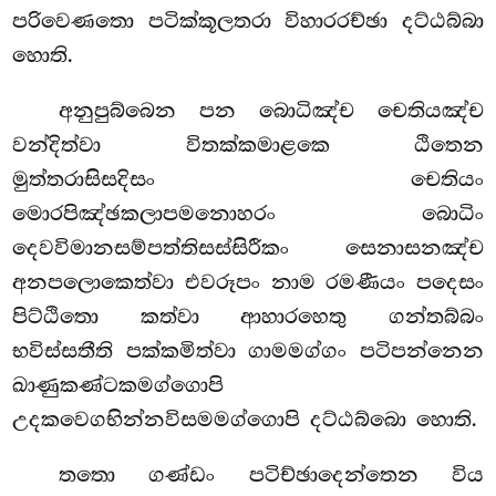
පරිවෙණතො පටික්කූලතරා විහාරරච්ඡා දට්ඨබ්බා
හොති.
අනුපුබ්බෙන පන බොධිඤ්ච චෙතියඤ්ච
වන්දිත්වා විතක්කමාළකෙ ඨිතෙන
මුත්තරාසිසදිසං චෙතියං
මොරපිඤ්ඡකලාපමනොහරං බොධිං
දෙවවිමානසම්පත්තිසස්සිරීකං සෙනාසනඤ්ච
අනපලොකෙත්වා එවරූපං නාම රමණීයං පදෙසං
පිට්ඨිතො කත්වා ආහාරහෙතු ගන්තබ්බං
භවිස්සතීති පක්කමිත්වා ගාමමග්ගං පටිපන්නෙන
ඛාණුකණ්ටකමග්ගොපි
උදකවෙගභින්නවිසමමග්ගොපි දට්ඨබ්බො හොති.
තතො ගණ්ඩං පටිච්ඡාදෙන්තෙන විය