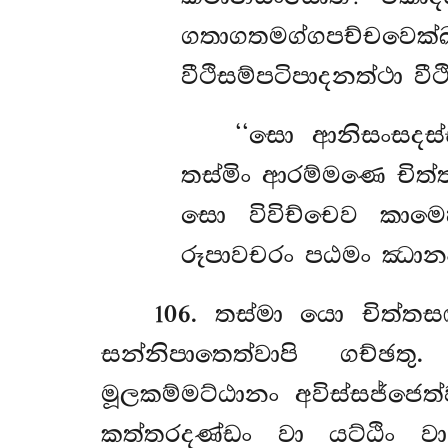
ගතාගතමග්ගපච්චවෙක
වීථිසම්පටිපාදනත්ථා වී
‘‘සො ආනිසංසදස්
තස්මිං ආරම්මණෙ චිත්ත
සො විවිච්චෙව කාම
රූපාවචරං පඨමං ඣානං 
106
. තස්මා යො චිත්තස
සන්නිපාතෙත්වාපි ගච්ඡ
මූලකම්මට්ඨානං අවිස්සජ්ජ
කත්තරදණ්ඩං වා යට්ඨිං වා