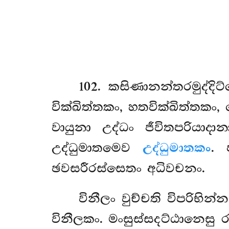
102
. කසිණානන්තරමුද්දිට
වික්ඛිත්තකං, හතවික්ඛිත්තකං
වායුනා උද්ධං ජීවිතපරියාද
උද්ධුමාතමෙව
උද්ධුමාතකං
. 
ඡවසරීරස්සෙතං අධිවචනං.
විනීලං වුච්චති විපරිභි
විනීලකං. මංසුස්සදට්ඨානෙස