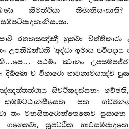
්ඛණා කිමත්ථියා කිමානිසංසාති
ථිසම්පටිපාදනානිසංසා.
සාවී රතනසඤ්ඤී හුත්වා චිත්තීකාරං
ං උපනිබන්ධති ‘අද්ධා ඉමාය පටිපදාය ජර
ෙහි…පෙ… පඨමං ඣානං උපසම්පජ්ජ ව
දිබ්බො ච විහාරො භාවනාමයඤ්ච පුඤ්ඤක
ඤ්ඤත්තත්ථාය සිවථිකදස්සනං ගච්ඡති
තු. කම්මට්ඨානසීසෙන පන ගච්
ෙත්වා තං මනසිකරොන්තෙනෙව සුසානෙ
 ගහෙත්වා, සූපට්ඨිත භාවසම්පාදනෙ