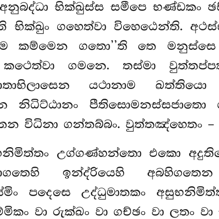
නුබද්ධා භික්ඛුස්ස සමීපෙ භණ්ඩකං ඡඩ්
ති භික්ඛුං ගහෙත්වා විහෙඨෙන්ති. අථස
ාම කම්මෙන ගතො’’ති තෙ මනුස්සෙ 
කථෙත්වා ගමනෙ. තස්මා වුත්තප්ප
්ජාතාභිලාසෙන යථානාම ඛත්තියො
නිධිට්ඨානං පීතිසොමනස්සජාතො ගච
තෙන විධිනා ගන්තබ්බං. වුත්තඤ්හෙතං –
ුභනිමිත්තං උග්ගණ්හන්තො එකො අදුති
තොගතෙහි ඉන්ද්රියෙහි අබහිගත
මිං පදෙසෙ උද්ධුමාතකං අසුභනිමිත්ත
මිකං වා රුක්ඛං වා ගච්ඡං වා ලතං වා