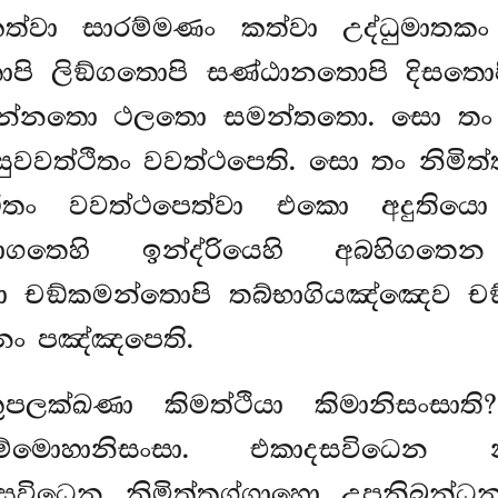
කත්වා සාරම්මණං කත්වා උද්ධුමාතක
පි ලිඞ්ගතොපි සණ්ඨානතොපි දිසතොප
ින්නතො ථලතො සමන්තතො. සො තං නි
සුවවත්ථිතං වවත්ථපෙති. සො තං නිමිත්ත
ථිතං වවත්ථපෙත්වා එකො අදුතියො
තොගතෙහි ඉන්ද්රියෙහි අබහිගත
චඞ්කමන්තොපි තබ්භාගියඤ්ඤෙව චඞ්කම
නං පඤ්ඤපෙති.
තුපලක්ඛණා කිමත්ථියා කිමානිසංසාත
්මොහානිසංසා. එකාදසවිධෙන නි
දසවිධෙන නිමිත්තග්ගාහො උපනිබන්ධ