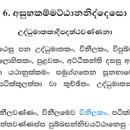
6. අසුභකම්මට්ඨානනිද්දෙසො
උද්ධුමාතකාදිපදත්ථවණ්ණනා
්ඨෙසු
පන උද්ධුමාතකං, විනීලකං, විපුබ්බ
, ලොහිතකං, පුළවකං, අට්ඨිකන්ති දසසු
ානා යථානුක්කමං සමුග්ගතෙන සූනභාවෙ
පටික්කූලත්තා වා කුච්ඡිතං උද්ධුමාත
න්නනීලවණ්ණං, විනීලමෙව
විනීලකං
. පටික
ු රත්තවණ්ණස්ස පුබ්බසන්නිචයට්ඨානෙ