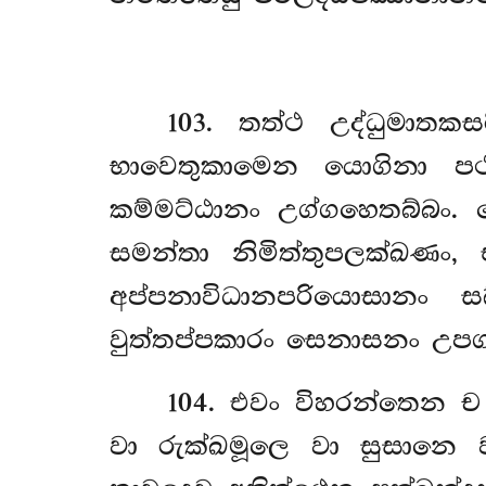
103
. තත්ථ උද්ධුමාතකස
භාවෙතුකාමෙන යොගිනා පථව
කම්මට්ඨානං උග්ගහෙතබ්බං.
සමන්තා නිමිත්තුපලක්ඛණං,
අප්පනාවිධානපරියොසානං ස
වුත්තප්පකාරං සෙනාසනං උපගන
104
. එවං විහරන්තෙන ච 
වා රුක්ඛමූලෙ වා සුසානෙ ව