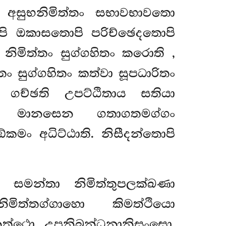
ං අසුභනිමිත්තං සභාවභාවතො
ි ඔකාසතොපි පරිච්ඡෙදතොපි
මිත්තං සුග්ගහිතං කරොති
,
ං සුග්ගහිතං කත්වා සූපධාරිතං
 ගච්ඡති උපට්ඨිතාය සතියා
ෙන මානසෙන ගතාගතමග්ගං
ං අධිට්ඨාති. නිසීදන්තොපි
ි? සමන්තා නිමිත්තුපලක්ඛණා
මිත්තග්ගාහො කිමත්ථියො
නත්ථො උපනිබන්ධනානිසංසො.