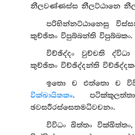
නීලවණ්ණස්ස නීලට්ඨානෙ නී
පරිභින්නට්ඨානෙසු විස්ස
කුච්ඡිතං විපුබ්බන්ති විපුබ්
විච්ඡිද්දං වුච්චති ද්ව
කුච්ඡිතං විච්ඡිද්දන්ති විච්
ඉතො ච එත්තො ච විවිධා
වික්ඛායිතකං
. පටික්කූලත්
ඡවසරීරස්සෙතමධිවචනං.
විවිධං
ඛිත්තං වික්ඛිත්ත