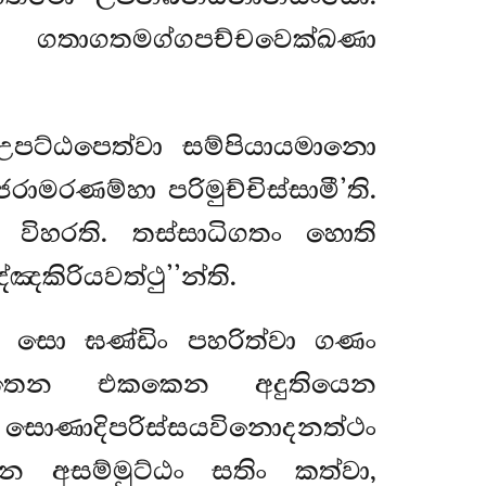
? ගතාගතමග්ගපච්චවෙක්ඛණා
 උපට්ඨපෙත්වා සම්පියායමානො
ාමරණම්හා පරිමුච්චිස්සාමී’ති.
ිහරති. තස්සාධිගතං හොති
ිරියවත්ථු’’න්ති.
, සො ඝණ්ඩිං පහරිත්වා ගණං
ඡන්තෙන එකකෙන අදුතියෙන
 සොණාදිපරිස්සයවිනොදනත්ථං
න අසම්මුට්ඨං සතිං කත්වා,