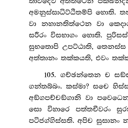
තාවදෙව අතිත්ථෙන පක්ඛන්දන්
අමනුස්සාධිට්ඨිතම්පි හොති.
වා නහානතිත්ථෙන වා කෙදාර
සරීරං විසභාගං හොති. පුරිසස
සුභතොපි උපට්ඨාති, තෙනස්ස බ
අත්තානං තක්කයති, එවං තක
105
. ගච්ඡන්තෙන
ච සඞ්
ගන්තබ්බං. කස්මා? සචෙ හිස්ස
අඞ්ගපච්චඞ්ගානි වා පවෙධෙන
සො විහාරෙ පත්තචීවරං සුරක
පටිජග්ගිස්සති. අපිච සුසාන