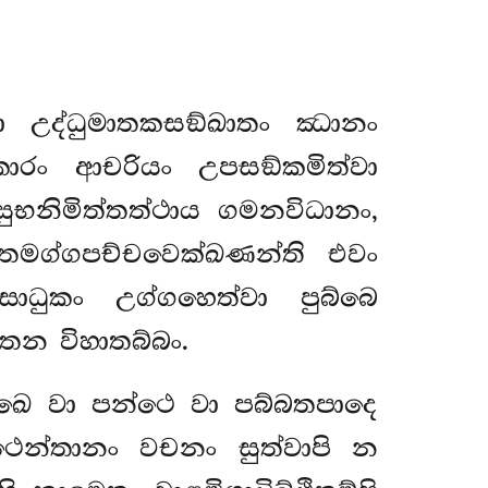
්වා උද්ධුමාතකසඞ්ඛාතං ඣානං
ාරං ආචරියං උපසඞ්කමිත්වා
භනිමිත්තත්ථාය ගමනවිධානං,
ගතමග්ගපච්චවෙක්ඛණන්ති එවං
ාධුකං උග්ගහෙත්වා පුබ්බෙ
ෙන විහාතබ්බං.
ුඛෙ වා පන්ථෙ වා පබ්බතපාදෙ
කථෙන්තානං වචනං සුත්වාපි
න