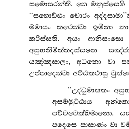
සමොසරන්ති. තෙ මනුස්සෙහි අ
‘‘සහොඩ්ඪං චොරං අද්දසාමා’’
මමායං කථෙත්වා ඉමිනා න
කරිස්සති. අයං ආනිසංසො 
අසුභනිමිත්තදස්සනෙ සඤ
යඤ්ඤසාලං, අධනො වා පන 
උප්පාදෙත්වා අට්ඨකථාසු වුත්
‘‘උද්ධුමාතකං අස
අසම්මුට්ඨාය අන්
පච්චවෙක්ඛමානො. යස්
පදෙසෙ පාසාණං වා වම්