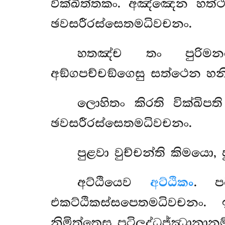
වික්ඛිත්තකං. අඤ්ඤෙන හත
ඡවසරීරස්සෙතමධිවචනං.
හතඤ්ච තං පුරිමන
අඞ්ගපච්චඞ්ගෙසු සත්ථෙන හනි
ලොහිතං
කිරති වික්ඛි
ඡවසරීරස්සෙතමධිවචනං.
පුළවා වුච්චන්ති කිමයො,
අට්ඨියෙව
අට්ඨිකං
. පට
එකට්ඨිකස්සපෙතමධිවචනං. ඉ
නිමිත්තෙසු පටිලද්ධජ්ඣානාන