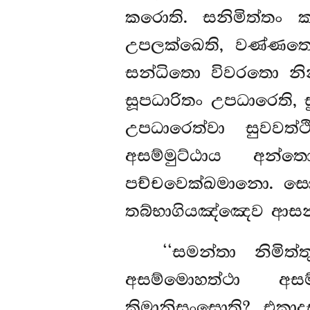
කරොති. සනිමිත්තං 
උපලක්ඛෙති, වණ්ණතො
සන්ධිතො විවරතො න
සූපධාරිතං උපධාරෙති, 
උපධාරෙත්වා සුවවත්
අසම්මුට්ඨාය අන්
පච්චවෙක්ඛමානො. සො 
තබ්භාගියඤ්ඤෙව ආස
‘‘සමන්තා නිමිත්
අසම්මොහත්ථා අසම
කිමානිසංසොති? එකා