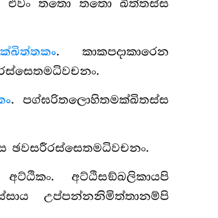
ති එවං තතො තතො ඛිත්තස්ස
ක්ඛිත්තකං
. කාකපදාකාරෙන
ීරස්සෙතමධිවචනං.
කං
. පග්ඝරිතලොහිතමක්ඛිතස්ස
ස්ස ඡවසරීරස්සෙතමධිවචනං.
අට්ඨිකං. අට්ඨිසඞ්ඛලිකායපි
සාය උප්පන්නනිමිත්තානම්පි