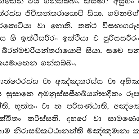
තෙන විය ගන්තබ්බං. කස්මා? අසුභං හි
 තත්රස්ස ජීවිතන්තරායොපි සියා. ගමන
කොටියා වා හොති. තත්ථ විසභාගරූ
්ස හි ඉත්ථිසරීරං ඉත්ථියා ච පුරිසසර
්රහ්මචරියන්තරායොපි සියා. සචෙ පන ‘
්කයමානෙන ගන්තබ්බං.
ඝත්ථෙරස්ස වා අඤ්ඤතරස්ස වා අභිඤ
 සුසානෙ අමනුස්සසීහබ්යග්ඝාදීනං රූපස
්ති, භුත්තං වා න පරිසණ්ඨාති, අ
්ඛිතං කරිස්සති. දහරෙ වා සාමණෙර
ං නාම නිරාසඞ්කට්ඨානන්ති මඤ්ඤමානා