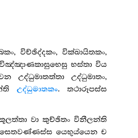
කං, විච්ඡිද්දකං, වික්ඛායිතකං,
 අවිඤ්ඤාණකාසුභෙසු භස්තා විය
න උද්ධුමාතත්තා උද්ධුමාතං,
න්ති
උද්ධුමාතකං
. තථාරූපස්ස
්කූලත්තා වා කුච්ඡිතං විනීලන්ති
සු සෙතවණ්ණස්ස යෙභුය්යෙන ච