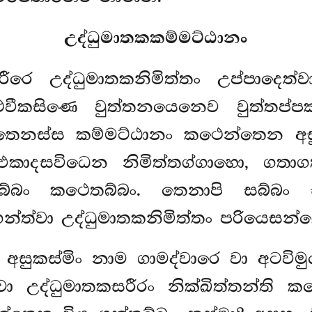
උද්ධුමාතකකම්මට්ඨානං
රීරෙ උද්ධුමාතකනිමිත්තං උප්පාදෙත
ීකසිණෙ වුත්තනයෙනෙව වුත්තප්පක
 තෙනස්ස කම්මට්ඨානං කථෙන්තෙන අසු
 එකාදසවිධෙන නිමිත්තග්ගාහො, ගතා
බ්බං කථෙතබ්බං. තෙනාපි සබ්බං ස
්ත්වා උද්ධුමාතකනිමිත්තං පරියෙසන්ත
අසුකස්මිං නාම ගාමද්වාරෙ වා අටවිම
ා උද්ධුමාතකසරීරං නික්ඛිත්තන්ති 