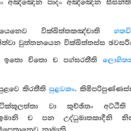
්ථං අඤ්ඤෙන පාදං අඤ්ඤෙන සීසන්
යෙනෙව වික්ඛිත්තකඤ්චාති
හතවි
ත්වා වුත්තනයෙන වික්ඛිත්තස්ස ඡවසර
පති ඉතො චිතො ච පග්ඝරතීති
ලොහිත
 පුළවෙ කිරතීති
පුළවකං
. කිමිපරිපුණ්ණ
ික්කූලත්තා වා කුච්ඡිතං අට්ඨීති 
මානි ච පන උද්ධුමාතකාදීනි නිස්
ම්පෙතානෙව නාමානි.