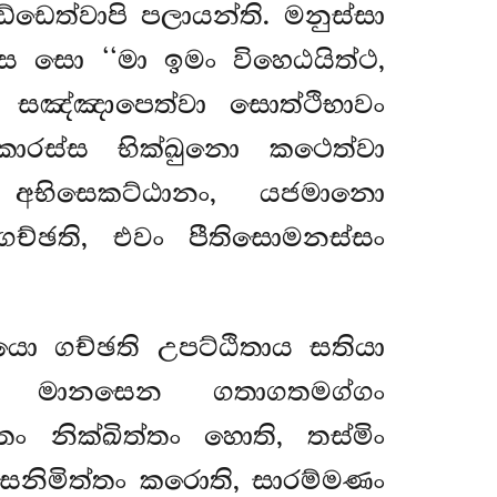
ඩෙත්වාපි පලායන්ති. මනුස්සා
්ස සො ‘‘මා ඉමං විහෙඨයිත්ථ,
සඤ්ඤාපෙත්වා සොත්ථිභාවං
කාරස්ස භික්ඛුනො කථෙත්වා
 අභිසෙකට්ඨානං, යජමානො
්ඡති, එවං පීතිසොමනස්සං
යො ගච්ඡති උපට්ඨිතාය සතියා
ෙන මානසෙන ගතාගතමග්ගං
ං නික්ඛිත්තං හොති, තස්මිං
 සනිමිත්තං කරොති, සාරම්මණං