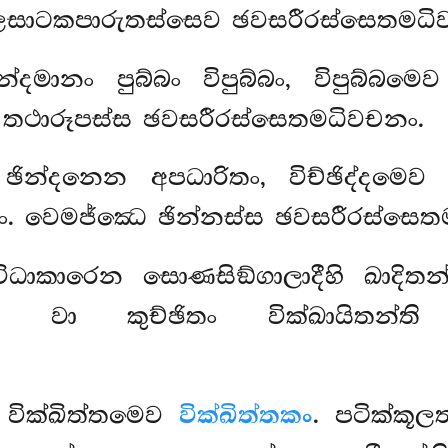
ලසාටකපාරුතස්සෙව ඡවසරීරස්සෙතමධි
න්දමානං පුබ්බං විපුබ්බං, විපුබ්බම
බකං. තථාරූපස්ස ඡවසරීරස්සෙතමධිවචනං.
ිධා ඡින්දනෙන අපධාරිතං, විච්ඡිද්දමෙ
ඡිද්දකං. වෙමජ්ඣෙ ඡින්නස්ස ඡවසරීරස්සෙ
කාරෙන සොණසිඞ්ගාලාදීහි ඛාදිතන්ති
තා වා කුච්ඡිතං වික්ඛායිතන්ති 
ං, වික්ඛිත්තමෙව
වික්ඛිත්තකං
. පටික්කූලත