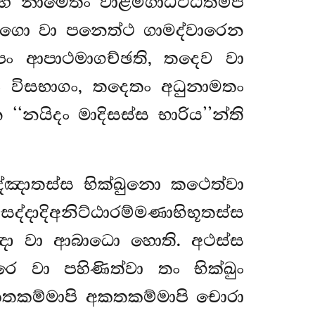
 නාමෙතං වාළමිගාධිට්ඨිතම්පි
මග්ගො වා පනෙත්ථ ගාමද්වාරෙන
පං ආපාථමාගච්ඡති, තදෙව වා
ීරං විසභාගං, තදෙතං අධුනාමතං
‘නයිදං මාදිසස්ස භාරිය’’න්ති
්ඤාතස්ස භික්ඛුනො කථෙත්වා
ද්දාදිඅනිට්ඨාරම්මණාභිභූතස්ස
ඤ්ඤො වා ආබාධො හොති. අථස්ස
ෙ වා පහිණිත්වා තං භික්ඛුං
 කතකම්මාපි අකතකම්මාපි චොරා