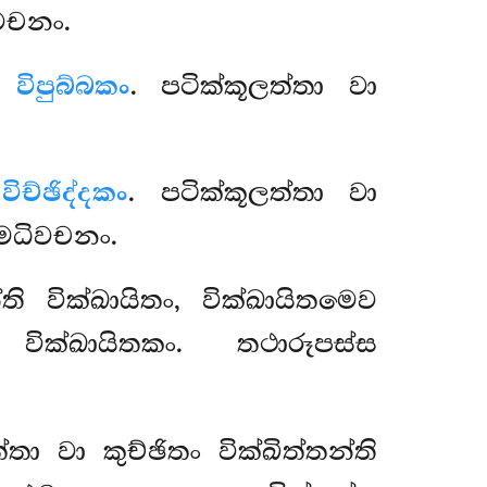
වචනං.
ෙව
විපුබ්බකං
. පටික්කූලත්තා වා
ව
විච්ඡිද්දකං
. පටික්කූලත්තා වා
තමධිවචනං.
 වික්ඛායිතං, වික්ඛායිතමෙව
වික්ඛායිතකං. තථාරූපස්ස
්තා වා කුච්ඡිතං වික්ඛිත්තන්ති