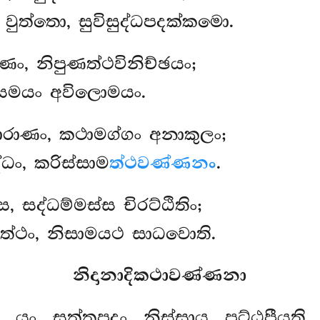
ුත්තො, සුවිසුද්ධපදක්කමො.
්ණං, නිපුණත්ථවිනිච්ඡයං;
 සමයං අවිලොමයං.
රාණං, කථාමග්ගං අනාකුලං;
්ධං, කරිස්සාම
ත්ථවණ්ණනං
.
 සද්ධම්මස්ස චිරට්ඨිතිං;
ත්ථං, නිසාමයථ සාධවොති.
නිදානාදිකථාවණ්ණනා
යං සුත්තපදං නිස්සාය පට්ඨපීයති, 