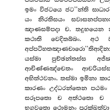
පතිට්ඨාය සමථවිපස්සනං උස්
ඉමං විජටයෙ ජට’’න්ති සාධ
යං නිරතිසයං සවාසනප්පහා
ඤාණසම්පදා ච. තදුභයෙන නා
කථාති වෙදිතබ්බං. අථ ව
අප්පටිහතඤාණචාරො’’තිආදින
යස්මා පුච්ඡන්තස්ස අජ
ආචිණ්ණඤ්චෙතං ආචරියස්ස
අභිත්ථවනං. තස්මා
ඉමිනා කා
කාරණං උද්ධරන්තෙන පඨමං වි
සරූපතො ච අත්ථතො ච දස්
භගවතො ථොමනං පුරක්ඛත්වා ය