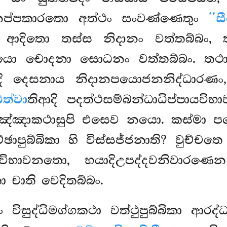
නානප්පකාරතො අත්ථං සංවණ්ණෙතුං
‘‘ස
 ආදිතො තස්ස නිදානං වත්තබ්බං
ායො චොදනා සොධනං වත්තබ්බං. තථ
දි දෙසනාය නිදානපයොජනනිද්ධාරණ
ත්වා
තිආදි පදත්ථසම්බන්ධාධිප්පායවිභ
ඤාකථාසුපි එසෙව නයො. කස්මා පනෙත
පුච්ඡාපුබ්බිකා හි විස්සජ්ජනාති? වුච
වවිභාවනතො, භයාදිඋපද්දවනිවාරණ
චාති වෙදිතබ්බං.
ිසුද්ධිමග්ගකථා වත්ථුපුබ්බිකා ආරද්