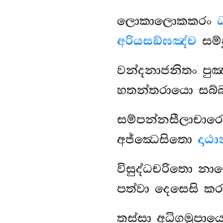
ලොකාලොකකරං
අරියසඞ්ඝඤ්ච
සම්ඵ
වන්දනාජනිතං
පු
හතන්තරායො සබ්බත
සම්පන්නසීලාචාරෙන
අජ්ඣෙසිතො
දාඨ
විසුද්ධචරිතො නාථො
පත්වා දෙසෙසි ක
තස්සා අධිගමූපාය