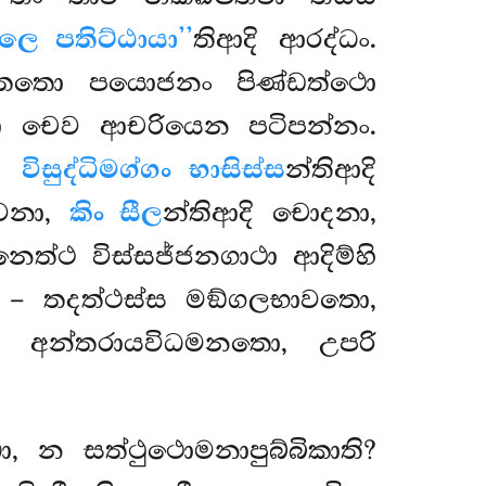
ීලෙ පතිට්ඨායා’’
තිආදි ආරද්ධං.
, තතො පයොජනං පිණ්ඩත්ථො
ා චෙව ආචරියෙන පටිපන්නං.
ං,
විසුද්ධිමග්ගං භාසිස්ස
න්තිආදි
ාවනා,
කිං සීල
න්තිආදි චොදනා,
්ථ විස්සජ්ජනගාථා ආදිම්හි
්චතෙ – තදත්ථස්ස මඞ්ගලභාවතො,
ෙන අන්තරායවිධමනතො, උපරි
ධා, න සත්ථුථොමනාපුබ්බිකාති?