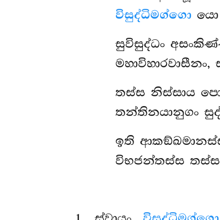
විසුද්ධිමග්ගො
යො ව
සුවිසුද්ධං අසංකිණ
මහාවිහාරවාසීනං,
තස්ස
නිස්සාය පො
තන්තිනයානුගං සුද
ඉති ආකඞ්ඛමානස්ස,
විභජන්තස්ස තස්ස
1
. ස්වායං
විසුද්ධිමග්ගො