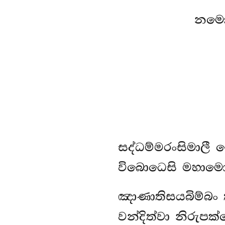
නමො
සද්ධම්මරංසිමාලී
ය
විබොධෙසි මහාමො
ඤාණාතිසයබිම්බං ත
වන්දිත්වා නිරුපක