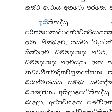
තත්ථ ගාථාය අත්ථො පරතො ආව
ඉතී
තිආදීසු
පරිසමාපනාදිපදත්ථවිපරියාය
ඛො, භික්ඛවෙ, තස්මා ‘රූප’න්ත
භික්ඛවෙ, ධම්මදායාදා භවථ, 
ධම්මදායාදා භවෙය්යුං, නො ආම
නච්චගීතවාදිතවිසූකදස්සනා පට
බ්රාහ්මණස්ස සඞ්ඛා සම
බ්යඤ්ජනං අභිලාපො’’තිආදීසු 
බාලො, අප්පටිභයො පණ්ඩිත