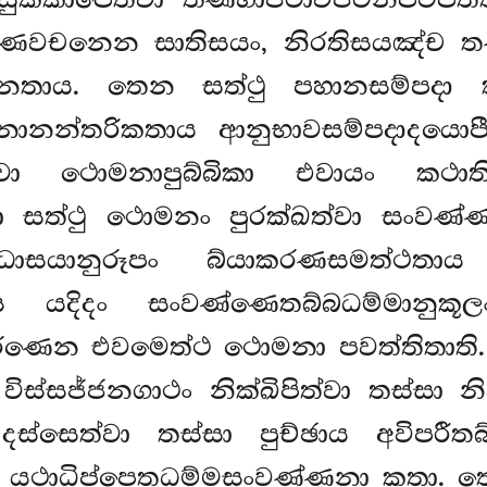
සුක්කාපෙත්වා තණ්හාජටාවිජටනපටිපත
ාරණවචනෙන සාතිසයං, නිරතිසයඤ්ච තණ
නතාය. තෙන සත්ථු පහානසම්පදා කිත
නන්තරිකතාය ආනුභාවසම්පදාදයොපීති
ා ථොමනාපුබ්බිකා එවායං කථාති ද
ා සත්ථු ථොමනං පුරක්ඛත්වා සංවණ්
්ඣාසයානුරූපං බ්යාකරණසමත්ථතාය
 යදිදං සංවණ්ණෙතබ්බධම්මානුකූ
රණෙන එවමෙත්ථ ථොමනා පවත්තිතාති.
ස්සජ්ජනගාථං නික්ඛිපිත්වා තස්සා න
සෙත්වා තස්සා පුච්ඡාය අවිපරීත
ථාධිප්පෙතධම්මසංවණ්ණනා කතා. තෙනාහ