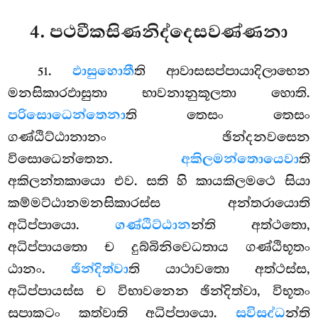
4. පථවීකසිණනිද්දෙසවණ්ණනා
.
ඵාසු
හොතී
ති ආවාසසප්පායාදිලාභෙන
51
මනසිකාරඵාසුතා භාවනානුකූලතා හොති.
පරිසොධෙන්තෙනා
ති තෙසං තෙසං
ගණ්ඨිට්ඨානානං ඡින්දනවසෙන
විසොධෙන්තෙන.
අකිලමන්තොයෙවා
ති
අකිලන්තකායො එව. සති හි කායකිලමථෙ සියා
කම්මට්ඨානමනසිකාරස්ස අන්තරායොති
අධිප්පායො.
ගණ්ඨිට්ඨාන
න්ති අත්ථතො,
අධිප්පායතො ච දුබ්බිනිවෙධතාය ගණ්ඨිභූතං
ඨානං.
ඡින්දිත්වා
ති යාථාවතො අත්ථස්ස,
අධිප්පායස්ස ච විභාවනෙන ඡින්දිත්වා, විභූතං
සුපාකටං කත්වාති අධිප්පායො.
සුවිසුද්ධ
න්ති