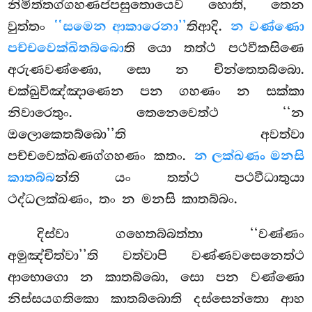
නිමිත්තග්ගහණප්පසුතොයෙව හොති, තෙන
වුත්තං
‘‘සමෙන ආකාරෙනා’’
තිආදි.
න වණ්ණො
පච්චවෙක්ඛිතබ්බො
ති යො තත්ථ පථවීකසිණෙ
අරුණවණ්ණො, සො න චින්තෙතබ්බො.
චක්ඛුවිඤ්ඤාණෙන පන ගහණං න සක්කා
නිවාරෙතුං. තෙනෙවෙත්ථ ‘‘න
ඔලොකෙතබ්බො’’ති
අවත්වා
පච්චවෙක්ඛණග්ගහණං කතං.
න ලක්ඛණං මනසි
කාතබ්බ
න්ති යං තත්ථ පථවීධාතුයා
ථද්ධලක්ඛණං, තං න මනසි කාතබ්බං.
දිස්වා ගහෙතබ්බත්තා ‘‘වණ්ණං
අමුඤ්චිත්වා’’ති වත්වාපි වණ්ණවසෙනෙත්ථ
ආභොගො න කාතබ්බො, සො පන වණ්ණො
නිස්සයගතිකො කාතබ්බොති දස්සෙන්තො ආහ