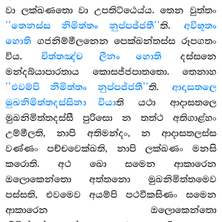
වා ලක්ඛණතො වා උපතිට්ඨෙය්ය. තෙන වුත්තං
‘‘තෙනස්ස නිමිත්තං නුප්පජ්ජතී’’
ති.
අවිභූතං
හොති
ගජනිම්මීලනෙන පෙක්ඛන්තස්ස රූපගතං
විය.
චිත්තඤ්ච ලීනං හොති
දස්සනෙ
මන්දබ්යාපාරතාය කොසජ්ජපාතතො. තෙනාහ
‘‘එවම්පි නිමිත්තං නුප්පජ්ජතී’’
ති.
ආදාසතලෙ
මුඛනිමිත්තදස්සිනා වියා
ති යථා ආදාසතලෙ
මුඛනිමිත්තදස්සී පුරිසො න තත්ථ අතිගාළ්හං
උම්මීලති, නාපි අතිමන්දං, න ආදාසතලස්ස
වණ්ණං පච්චවෙක්ඛති, නාපි ලක්ඛණං මනසි
කරොති. අථ ඛො සමෙන ආකාරෙන
ඔලොකෙන්තො අත්තනො මුඛනිමිත්තමෙව
පස්සති, එවමෙව අයම්පි පථවීකසිණං සමෙන
ආකාරෙන ඔලොකෙන්තො