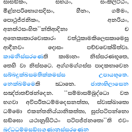
සාසඞ්කං, සභයං, සංකිලිට්ඨං,
මීළ්හපරිභොගසදිසං, හීනං, ගම්මං,
පොථුජ්ජනිකං, අනරියං,
අනත්ථසංහිත’’න්තිආදිනා ච
අනෙකාකාරවොකාරං වත්ථුකාමකිලෙසකාමෙසු
ආදීනවං දොසං පච්චවෙක්ඛිත්වා.
කාමනිස්සරණෙ
ති කාමානං නිස්සරණභූතෙ,
තෙහි වා නිස්සටෙ. අග්ගමග්ගස්ස පාදකභාවෙන
සබ්බදුක්ඛසමතික්කමස්ස උපායභූතෙ.
නෙක්ඛම්මෙ
ති ඣානෙ.
ජාතාභිලාසෙන
සඤ්ජාතච්ඡන්දෙන. ‘‘සම්මාසම්බුද්ධො වත
භගවා අවිපරීතධම්මදෙසනත්තා, ස්වාක්ඛාතො
ධම්මො එකන්තනිය්යානිකත්තා, සුප්පටිපන්නො
සඞ්ඝො යථානුසිට්ඨං පටිපජ්ජනතො’’ති එවං
බුද්ධධම්මසඞ්ඝගුණානුස්සරණෙන