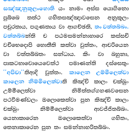
සඤ්ඤානුකූලං
හොති
යං නාමං අස්ස යොගිනො
පුබ්බෙ තත්ථ ගහිතසඤ්ඤාවසෙන අනුකූලං
පචුරතාය, පගුණතාය වා ආගච්ඡති,
තං වත්තබ්බං.
වත්තබ්බ
න්ති ච පඨමසමන්නාහාරෙ කස්සචි
වචීභෙදොපි හොතීති කත්වා වුත්තං, ආචරියෙන
වා වත්තබ්බතං සන්ධාය. කිං වා බහුනා,
පාකටභාවොයෙවෙත්ථ පමාණන්ති දස්සෙතුං
‘‘අපිචා’’
තිආදි වුත්තං.
කාලෙන උම්මීලෙත්වා
කාලෙන නිම්මීලෙත්වා
ති කිඤ්චි කාලං චක්ඛුං
උම්මීලෙත්වා නිමිත්තග්ගහණවසෙන
පථවීමණ්ඩලං ඔලොකෙත්වා පුන කිඤ්චි කාලං
චක්ඛුං නිම්මීලෙත්වා ආවජ්ජිතබ්බං.
යෙනාකාරෙන ඔලොකෙත්වා ගහිතං,
තෙනාකාරෙන පුන තං සමන්නාහරිතබ්බං.