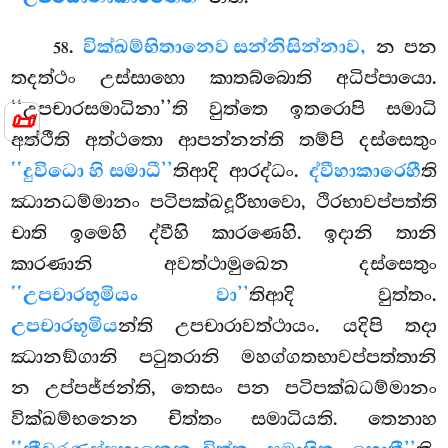
.
වික්ඛම්භිතානෙව සන්නිසින්නාව,
න පන
58
තදත්ථං උස්සාහො කාතබ්බොති අධිප්පායො.
‘‘උපචාරසමාධිනා’’ති වුත්තෙ ඉතරොපි සමාධි
📜
අත්ථීති අත්ථතො ආපන්නන්ති තම්පි දස්සෙතුං
‘‘දුවිධො හි සමාධී’’
තිආදි ආරද්ධං.
ද්වීහාකාරෙහී
ති
ඣානධම්මානං පටිපක්ඛදූරීභාවො, ථිරභාවප්පත්ති
චාති ඉමෙහි ද්වීහි කාරණෙහි. ඉදානි තානි
කාරණානි අවත්ථාමුඛෙන දස්සෙතුං
‘‘උපචාරභූමියං වා’’
තිආදි වුත්තං.
උපචාරභූමිය
න්ති උපචාරාවත්ථායං. යදිපි තදා
ඣානඞ්ගානි පටුතරානි මහග්ගතභාවප්පත්තානි
න උප්පජ්ජන්ති, තෙසං
පන පටිපක්ඛධම්මානං
වික්ඛම්භනෙන චිත්තං සමාධියති. තෙනාහ