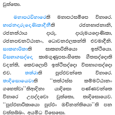
වුත්තො.
මහාපථවිහාරෙ
ති මහාපථසමීපෙ විහාරෙ.
භාජනදාරුදොණිකාදීනී
ති රජනභාජනානි,
රජනත්ථාය දාරු, දාරුමයදොණිකා,
රජනපචනට්ඨානං, ධොවනඵලකන්ති එවමාදීනි.
සාකහාරිකා
ති සාකහාරිනියො ඉත්ථියො.
විසභාගසද්දො
කාමගුණූපසංහිතො ගීතසද්දොති
වදන්ති, කෙවලොපි ඉත්ථිසද්දො විසභාගසද්දො
එව.
තත්රා
ති පුප්ඵවන්තෙ විහාරෙ.
තාදිසොයෙවා
ති ‘‘තත්ථස්ස කම්මට්ඨානං
ගහෙත්වා’’තිආදිනා යාදිසො පණ්ණවන්තෙ
විහාරෙ උපද්දවො වුත්තො, තාදිසොයෙව.
‘‘පුප්ඵහාරිකායො පුප්ඵං ඔචිනන්තියො’’ති පන
වත්තබ්බං. අයමිධ විසෙසො.