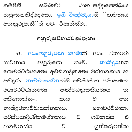
තම්පීති සබ්බත්ථ ඨාන-සද්දාපෙක්ඛාය
නපුංසකනිද්දෙසො.
ඉති විඤ්ඤායා
ති ‘‘භාවනාය
අනනුරූපානී’’ති එවං විජානිත්වා.
අනුරූපවිහාරවණ්ණනා
.
අයං
අනුරූපො නාමා
ති අයං විහාරො
53
භාවනාය අනුරූපො නාම.
නාතිදූර
න්ති
ගොචරට්ඨානතො අඩ්ඪගාවුතතො ඔරභාගතාය න
අතිදූරං.
නාච්චාසන්න
න්ති පච්ඡිමෙන පමාණෙන
ගොචරට්ඨානතො පඤ්චධනුසතිකතාය න
අතිආසන්නං. තාය ච පන
නාතිදූරනාච්චාසන්නතාය, ගොචරට්ඨානං
පරිස්සයාදිරහිතමග්ගතාය ච ගමනස්ස ච
ආගමනස්ස ච යුත්තරූපත්තා