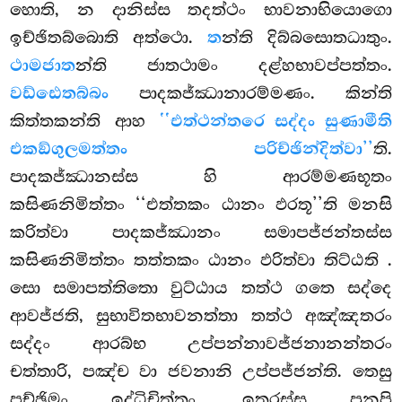
හොති, න දානිස්ස තදත්ථං භාවනාභියොගො
ඉච්ඡිතබ්බොති අත්ථො.
ත
න්ති දිබ්බසොතධාතුං.
ථාමජාත
න්ති ජාතථාමං දළ්හභාවප්පත්තං.
වඩ්ඪෙතබ්බං
පාදකජ්ඣානාරම්මණං. කින්ති
කිත්තකන්ති ආහ
‘‘එත්ථන්තරෙ සද්දං සුණාමීති
එකඞ්ගුලමත්තං පරිච්ඡින්දිත්වා’’
ති.
පාදකජ්ඣානස්ස හි ආරම්මණභූතං
කසිණනිමිත්තං ‘‘එත්තකං ඨානං ඵරතූ’’ති මනසි
කරිත්වා පාදකජ්ඣානං සමාපජ්ජන්තස්ස
කසිණනිමිත්තං තත්තකං ඨානං ඵරිත්වා තිට්ඨති
.
සො සමාපත්තිතො වුට්ඨාය තත්ථ ගතෙ සද්දෙ
ආවජ්ජති, සුභාවිතභාවනත්තා තත්ථ අඤ්ඤතරං
සද්දං ආරබ්භ උප්පන්නාවජ්ජනානන්තරං
චත්තාරි, පඤ්ච වා ජවනානි උප්පජ්ජන්ති. තෙසු
පච්ඡිමං ඉද්ධිචිත්තං, ඉතරස්ස පුනපි