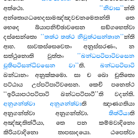
අත්ථො.
‘‘නිවාස’’
න්ති
අන්තොගධභෙදසාමඤ්ඤවචනමෙතන්ති තෙ
භෙදෙ බ්යාපනිච්ඡාවසෙන සඞ්ගහෙත්වා
දස්සෙන්තො
‘‘තත්ථ තත්ථ නිවුත්ථසන්තාන’’
න්ති
ආහ. සාවකස්සෙවෙතං අනුස්සරණං, න
සත්ථුනොති වුත්තං
‘‘ඛන්ධපටිපාටිවසෙන
චුතිපටිසන්ධිවසෙන වා’’
ති.
ඛන්ධපටිපාටි
ඛන්ධානං අනුක්කමො. සා ච ඛො චුතිතො
පට්ඨාය උප්පටිපාටිවසෙන. කෙචි පනෙත්ථ
‘‘ඉරියාපථපටිපාටි ඛන්ධපටිපාටී’’ති වදන්ති.
අනුගන්ත්වා අනුගන්ත්වා
ති ඤාණගතියා
අනුගන්ත්වා අනුගන්ත්වා.
තිත්ථියා
ති
අඤ්ඤතිත්ථියා, තෙ පන කම්මවාදිනො
කිරියවාදිනො තාපසාදයො. ඨපෙත්වා