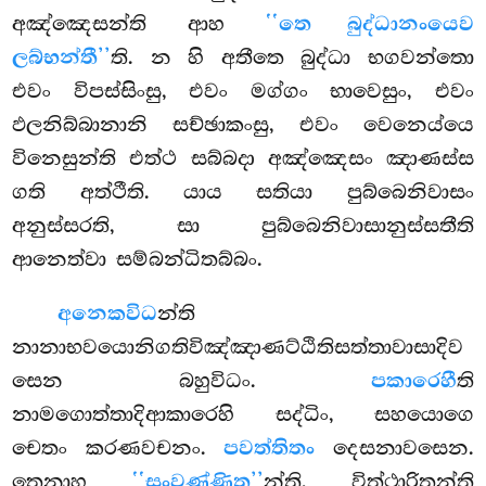
අඤ්ඤෙසන්ති ආහ
‘‘තෙ බුද්ධානංයෙව
ලබ්භන්තී’’
ති. න හි අතීතෙ බුද්ධා භගවන්තො
එවං විපස්සිංසු, එවං මග්ගං භාවෙසුං, එවං
ඵලනිබ්බානානි සච්ඡාකංසු, එවං වෙනෙය්යෙ
විනෙසුන්ති එත්ථ සබ්බදා අඤ්ඤෙසං ඤාණස්ස
ගති අත්ථීති. යාය සතියා පුබ්බෙනිවාසං
අනුස්සරති, සා පුබ්බෙනිවාසානුස්සතීති
ආනෙත්වා සම්බන්ධිතබ්බං.
අනෙකවිධ
න්ති
නානාභවයොනිගතිවිඤ්ඤාණට්ඨිතිසත්තාවාසාදිව
සෙන බහුවිධං.
පකාරෙහී
ති
නාමගොත්තාදිආකාරෙහි සද්ධිං, සහයොගෙ
චෙතං කරණවචනං.
පවත්තිතං
දෙසනාවසෙන.
තෙනාහ
‘‘සංවණ්ණිත’’
න්ති, විත්ථාරිතන්ති