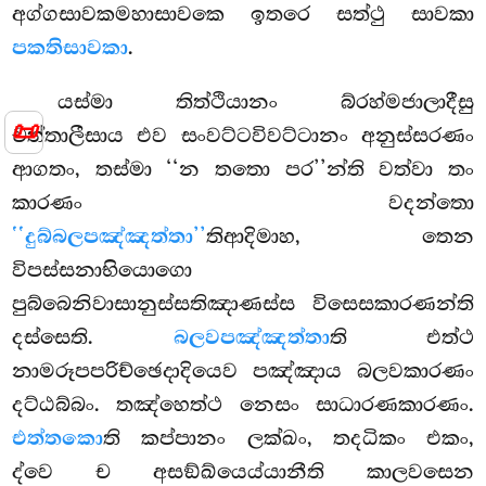
අග්ගසාවකමහාසාවකෙ ඉතරෙ සත්ථු සාවකා
පකතිසාවකා
.
යස්මා තිත්ථියානං බ්රහ්මජාලාදීසු
📜
චත්තාලීසාය එව සංවට්ටවිවට්ටානං අනුස්සරණං
ආගතං, තස්මා
‘‘න තතො පර’’න්ති වත්වා තං
කාරණං වදන්තො
‘‘දුබ්බලපඤ්ඤත්තා’’
තිආදිමාහ, තෙන
විපස්සනාභියොගො
පුබ්බෙනිවාසානුස්සතිඤාණස්ස විසෙසකාරණන්ති
දස්සෙති.
බලවපඤ්ඤත්තා
ති එත්ථ
නාමරූපපරිච්ඡෙදාදියෙව පඤ්ඤාය බලවකාරණං
දට්ඨබ්බං. තඤ්හෙත්ථ නෙසං සාධාරණකාරණං.
එත්තකො
ති කප්පානං ලක්ඛං, තදධිකං එකං,
ද්වෙ ච අසඞ්ඛ්යෙය්යානීති කාලවසෙන