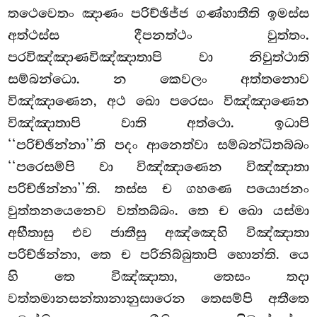
තථෙවෙතං
ඤාණං පරිච්ඡිජ්ජ ගණ්හාතීති ඉමස්ස
අත්ථස්ස දීපනත්ථං වුත්තං.
පරවිඤ්ඤාණවිඤ්ඤාතාපි වා නිවුත්ථාති
සම්බන්ධො. න කෙවලං අත්තනොව
විඤ්ඤාණෙන, අථ ඛො පරෙසං විඤ්ඤාණෙන
විඤ්ඤාතාපි වාති අත්ථො. ඉධාපි
‘‘පරිච්ඡින්නා’’ති පදං ආනෙත්වා සම්බන්ධිතබ්බං
‘‘පරෙසම්පි වා විඤ්ඤාණෙන විඤ්ඤාතා
පරිච්ඡින්නා’’ති. තස්ස ච ගහණෙ පයොජනං
වුත්තනයෙනෙව වත්තබ්බං. තෙ ච ඛො යස්මා
අභීතාසු එව ජාතීසු අඤ්ඤෙහි විඤ්ඤාතා
පරිච්ඡින්නා, තෙ ච පරිනිබ්බුතාපි හොන්ති. යෙ
හි තෙ විඤ්ඤාතා, තෙසං තදා
වත්තමානසන්තානානුසාරෙන තෙසම්පි අතීතෙ