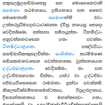
අකුසලමූලසඞ්ඛාතෙසු සහ මොහෙනෙවාති
සමොහං
පඨමනයෙ, දුතියනයෙ පන සහෙව
මොහෙනාති
සමොහ
න්ති එවං
උත්තරපුරිමපදාවධාරණතො ද්වීසු නයෙසු භෙදො
වෙදිතබ්බො. අත්තනා සම්පයුත්තං ථිනමිද්ධං
අනුවත්තනවසෙන ගතං පවත්තං
ථිනමිද්ධානුගතං
පඤ්චවිධං
සසඞ්ඛාරිකාකුසලචිත්තං
සංඛිත්තං,
ආරම්මණෙ
සඞ්කොචනවසෙන පවත්තනතො. වුත්තනයෙන
උද්ධච්චානුගතං
වෙදිතබ්බං, තං පන
උද්ධච්චසහගතං චිත්තං, යත්ථ වා උද්ධච්චං
පච්චයවිසෙසෙන ථාමජාතං හුත්වා පවත්තති.
කිලෙසවික්ඛම්භනසමත්ථතාය, විපුලඵලතාය,
දීඝසන්තානතාය ච මහන්තභාවං ගතං,
මහන්තෙහි වා උළාරච්ඡන්දවීරියචිත්තපඤ්ඤෙහි