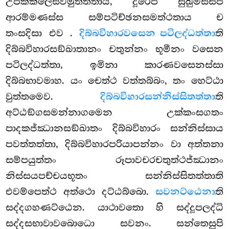
උපක්කිලෙසවිමුත්තතාය, දූරෙපි සුඛුමස්සපි
ආරම්මණස්ස සම්පටිච්ඡනසමත්ථතාය ච
තංසදිසා එව
.
දිබ්බවිහාරවසෙන පටිලද්ධත්තා
ති
දිබ්බවිහාරසඞ්ඛාතානං චතුන්නං භූමීනං වසෙන
පටිලද්ධත්තා, ඉමිනා කාරණවසෙනස්සා
දිබ්බභාවමාහ. යං චෙත්ථ වත්තබ්බං, තං හෙට්ඨා
වුත්තමෙව.
දිබ්බවිහාරසන්නිස්සිතත්තා
ති
අට්ඨඞ්ගසමන්නාගමෙන උක්කංසගතං
පාදකජ්ඣානසඞ්ඛාතං දිබ්බවිහාරං සන්නිස්සාය
පවත්තත්තා, දිබ්බවිහාරපරියාපන්නං වා අත්තනා
සම්පයුත්තං රූපාවචරචතුත්ථජ්ඣානං
නිස්සයපච්චයභූතං සන්නිස්සිතත්තාති
එවම්පෙත්ථ අත්ථො දට්ඨබ්බො.
සවනට්ඨෙනා
ති
සද්දගහණට්ඨෙන. යාථාවතො හි සද්දූපලද්ධි
සද්දසභාවාවබොධො සවනං. සන්තෙසුපි