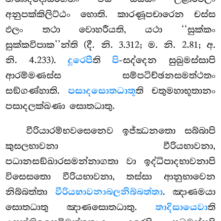
අනුපක්කිලිට්ඨං හොති. කාරණූපචාරෙන චස්ස
ඵලං තථා වොහරීයති, යථා ‘‘සුක්කං
සුක්කවිපාක’’න්ති (දී. නි. 3.312; ම. නි. 2.81; අ.
නි. 4.233).
දූරෙපී
ති
පි
-සද්දෙන සුඛුමස්සාපි
ආරම්මණස්ස සම්පටිච්ඡනසමත්ථතං
සඞ්ගණ්හාති.
පසාදසොතධාතූ
ති චතුමහාභූතානං
පසාදලක්ඛණා සොතධාතු.
වීරියාරම්භවසෙනෙව ඉජ්ඣනතො සබ්බාපි
කුසලභාවනා වීරියභාවනා,
පධානසඞ්ඛාරසමන්නාගතා වා ඉද්ධිපාදභාවනාපි
විසෙසතො වීරියභාවනා, තස්සා ආනුභාවෙන
නිබ්බත්තා
වීරියභාවනාබලනිබ්බත්තා
. ඤාණමයා
සොතධාතු ඤාණසොතධාතු.
තාදිසායෙවා
ති