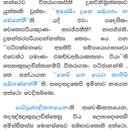
නත්ථෙව වීතරාගතාපීති දුකවිනිමුත්තතාව
යුත්තාති වුත්තං
‘‘ඉමස්මිං දුකෙ සඞ්ගහං න
ගච්ඡන්තී’’
ති. යදි එවං පදෙසිකං
චෙතොපරියඤාණං ආපජ්ජතීති? නාපජ්ජති,
දුකන්තරපරියාපන්නත්තා තෙසං. යෙ පන
‘‘පටිපක්ඛභාවෙ අසතිපි සම්පයොගාභාවො
එවෙත්ථ පමාණං එකච්චඅබ්යාකතානං වියා’’ති
සෙසාකුසලචිත්තානම්පි වීතරාගතං පටිජානන්ති
,
තෙ සන්ධායාහ
‘‘කෙචි පන ථෙරා තානිපි
සඞ්ගණ්හන්තී’’
ති. සදොසදුකෙපි ඉමිනාව නයෙන
අත්ථො වෙදිතබ්බො.
පාටිපුග්ගලිකනයෙනා
ති ආවෙණිකනයෙන,
තදඤ්ඤාකුසලචිත්තෙසු විය ලොභදොසෙහි
අමිස්සිතස්ස මොහස්සෙව සබ්භාවතොති අත්ථො.