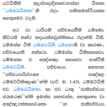
යට්ඨිතීති තදුප්පාදාදිභාවෙනස්සා ඨිතතා
‘‘ධම්මට්ඨිතතා’’
ති ඵලං පතිසාමත්ථියතො
හෙතුමෙව වදති.
අථ වා ධාරීයති පච්චයෙහීති ධම්මො,
තිට්ඨති තත්ථ තදායත්තවුත්තිතාය ඵලන්ති ඨිති,
ධම්මස්ස ඨිති
ධම්මට්ඨිති. ධම්මො
ති වා කාරණං,
පච්චයොති අත්ථො. ධම්මස්ස ඨිතිසභාවො,
ධම්මතො ච අඤ්ඤො සභාවො නත්ථීති
ධම්මට්ඨිති,
පච්චයො. තෙනාහ
‘‘පච්චයපරිග්ගහෙ පඤ්ඤා
ධම්මට්ඨිතිඤාණ’’න්ති (පටි. ම. 1.45). ධම්මට්ඨිති
එව
ධම්මට්ඨිතතා
. සා එව ධාතු ‘‘ජාතිපච්චයා
ජරාමරණ’’න්ති ඉමස්ස සභාවස්ස, හෙතුනො වා
අඤ්ඤථත්තාභාවතො ‘‘න ජාතිපච්චයා