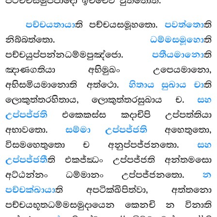
පටිච්චසමුප්පාදො ඉච්චෙව වුත්තොති.
පච්චයතායා
ති පච්චයසමූහතො.
පවත්තො
ති
නිබ්බත්තො.
ධම්මසමූහො
ති
පච්චයුප්පන්නධම්මපුඤ්ජො.
පතීයමානො
ති
ඤාණගතියා අභිමුඛං උපෙයමානො,
අභිසමියමානොති අත්ථො.
හිතාය සුඛාය චා
ති
ලොකුත්තරහිතාය, ලොකුත්තරසුඛාය ච.
සහ
උප්පජ්ජති
එකෙකස්ස කදාචිපි
උප්පත්තියා
අභාවතො.
සම්මා උප්පජ්ජති
අහෙතුතො,
විසමහෙතුතො ච අනුප්පජ්ජනතො.
සහ
උප්පජ්ජතී
ති එකජ්ඣං උප්පජ්ජති අන්තමසො
අට්ඨන්නං ධම්මානං උප්පජ්ජනතො.
න
පච්චක්ඛායා
ති අපටික්ඛිපිත්වා, අත්තනො
පච්චයභූතධම්මසමුදායෙන කෙනචි න විනාති