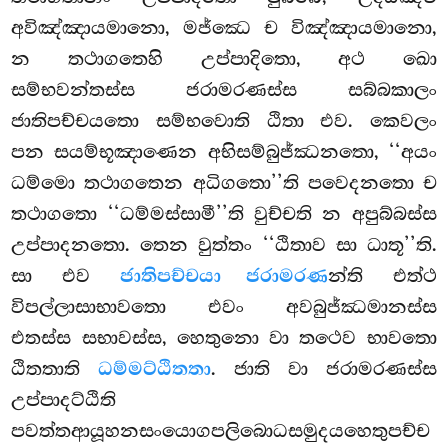
අවිඤ්ඤායමානො, මජ්ඣෙ ච විඤ්ඤායමානො,
න තථාගතෙහි උප්පාදිතො, අථ ඛො
සම්භවන්තස්ස ජරාමරණස්ස සබ්බකාලං
ජාතිපච්චයතො සම්භවොති ඨිතා එව. කෙවලං
පන සයම්භූඤාණෙන
අභිසම්බුජ්ඣනතො, ‘‘අයං
ධම්මො තථාගතෙන අධිගතො’’ති පවෙදනතො ච
තථාගතො ‘‘ධම්මස්සාමී’’ති වුච්චති න අපුබ්බස්ස
උප්පාදනතො. තෙන වුත්තං ‘‘ඨිතාව සා ධාතූ’’ති.
සා එව
ජාතිපච්චයා ජරාමරණ
න්ති එත්ථ
විපල්ලාසාභාවතො එවං අවබුජ්ඣමානස්ස
එතස්ස සභාවස්ස, හෙතුනො වා තථෙව භාවතො
ඨිතතාති
ධම්මට්ඨිතතා
. ජාති වා ජරාමරණස්ස
උප්පාදට්ඨිති
පවත්තආයූහනසංයොගපලිබොධසමුදයහෙතුපච්ච