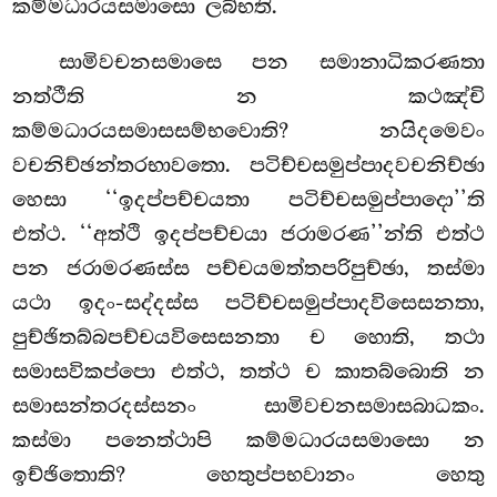
කම්මධාරයසමාසො ලබ්භති.
සාමිවචනසමාසෙ පන සමානාධිකරණතා
නත්ථීති න කථඤ්චි
කම්මධාරයසමාසසම්භවොති? නයිදමෙවං
වචනිච්ඡන්තරභාවතො. පටිච්චසමුප්පාදවචනිච්ඡා
හෙසා ‘‘ඉදප්පච්චයතා
පටිච්චසමුප්පාදො’’ති
එත්ථ. ‘‘අත්ථි ඉදප්පච්චයා
ජරාමරණ’’න්ති එත්ථ
පන ජරාමරණස්ස පච්චයමත්තපරිපුච්ඡා, තස්මා
යථා ඉදං-සද්දස්ස පටිච්චසමුප්පාදවිසෙසනතා,
පුච්ඡිතබ්බපච්චයවිසෙසනතා ච හොති, තථා
සමාසවිකප්පො එත්ථ, තත්ථ ච කාතබ්බොති න
සමාසන්තරදස්සනං සාමිවචනසමාසබාධකං.
කස්මා පනෙත්ථාපි කම්මධාරයසමාසො න
ඉච්ඡිතොති? හෙතුප්පභවානං හෙතු