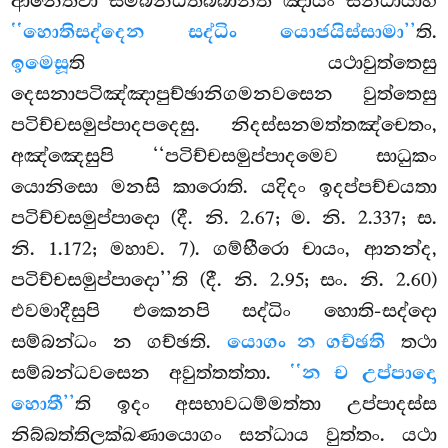
ආනෙත්වා සම්බන්ධිතබ්බානීති ඤායං සන්ධායාහ
‘‘හොතිසද්දෙන සද්ධිං යොජයිස්සාමා’’
ති.
ඉමෙසූ
ති යථාවුත්තෙසු
දෙසනාපටිඤ්ඤාපුච්ඡානිගමනවසෙන වුත්තෙසු
පටිච්චසමුප්පාදපදෙසු. නිදස්සනමත්තඤ්චෙතං,
අඤ්ඤෙසුපි ‘‘පටිච්චසමුප්පාදමෙව සාධුකං
යොනිසො මනසි කාරොති. යදිදං ඉදප්පච්චයතා
පටිච්චසමුප්පාදො (දී. නි. 2.67; ම. නි. 2.337; ස.
නි. 1.172; මහාව. 7). ගම්භීරො චායං, ආනන්ද,
පටිච්චසමුප්පාදො’’ති (දී. නි. 2.95; සං. නි. 2.60)
එවමාදීසුපි එකෙනපි සද්ධිං හොති-සද්දො
සම්බන්ධං න ගච්ඡති.
යොගං න ගච්ඡති
තථා
සම්බන්ධවසෙන අවුත්තත්තා.
‘‘න ච උප්පාදො
හොතී’’
ති ඉදං අසභාවධම්මත්තා උප්පාදස්ස
නිබ්බත්තිලක්ඛණායොගං සන්ධාය වුත්තං. යථා