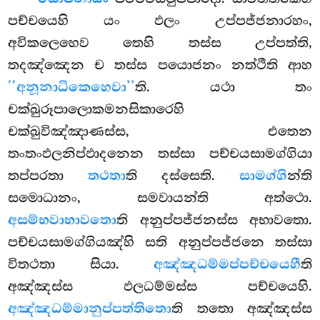
පච්චයෙහි යං ඵලං උප්පජ්ජනාරහං,
අවිකලෙහෙව තෙහි තස්ස උප්පත්ති,
තදඤ්ඤෙන ච තස්ස පයොජනං නත්ථීති ආහ
‘‘අනූනාධිකෙහෙවා’’
ති. යථා තං
චක්ඛුරූපාලොකමනසිකාරෙහි
චක්ඛුවිඤ්ඤාණස්ස, එතෙන
තංතංඵලනිප්ඵාදනෙන තස්සා පච්චයසාමග්ගියා
තප්පරතා
තථතා
ති දස්සෙති.
සාමග්ගි
න්ති
සමොධානං, සමවායන්ති අත්ථො.
අසම්භවාභාවතො
ති අනුප්පජ්ජනස්ස අභාවතො.
පච්චයසාමග්ගියඤ්හි සති අනුප්පජ්ජනෙ තස්සා
විතථතා සියා.
අඤ්ඤධම්මප්පච්චයෙහී
ති
අඤ්ඤස්ස ඵලධම්මස්ස පච්චයෙහි.
අඤ්ඤධම්මානුප්පත්තිතො
ති තතො අඤ්ඤස්ස