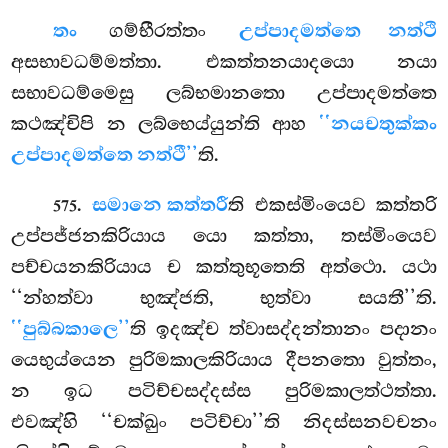
තං
ගම්භීරත්තං
උප්පාදමත්තෙ නත්ථි
අසභාවධම්මත්තා. එකත්තනයාදයො නයා
සභාවධම්මෙසු ලබ්භමානතො උප්පාදමත්තෙ
කථඤ්චිපි න ලබ්භෙය්යුන්ති ආහ
‘‘නයචතුක්කං
උප්පාදමත්තෙ නත්ථී’’
ති.
.
සමානෙ කත්තරී
ති එකස්මිංයෙව කත්තරි
575
උප්පජ්ජනකිරියාය යො කත්තා, තස්මිංයෙව
පච්චයනකිරියාය ච කත්තුභූතෙති අත්ථො. යථා
‘‘න්හත්වා භුඤ්ජති, භුත්වා සයතී’’ති.
‘‘පුබ්බකාලෙ’’
ති ඉදඤ්ච ත්වාසද්දන්තානං පදානං
යෙභුය්යෙන පුරිමකාලකිරියාය දීපනතො වුත්තං,
න ඉධ පටිච්චසද්දස්ස පුරිමකාලත්ථත්තා.
එවඤ්හි ‘‘චක්ඛුං පටිච්චා’’ති නිදස්සනවචනං