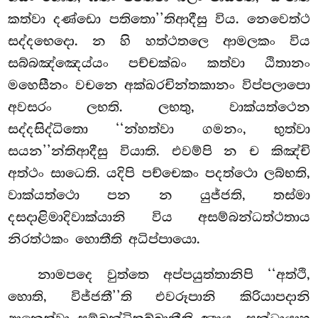
කත්වා දණ්ඩො පතිතො’’තිආදීසු විය. නෙවෙත්ථ
සද්දභෙදො. න හි හත්ථතලෙ ආමලකං විය
සබ්බඤ්ඤෙය්යං පච්චක්ඛං කත්වා ඨිතානං
මහෙසීනං වචනෙ අක්ඛරචින්තකානං විප්පලාපො
අවසරං ලභති. ලභතු, වාක්යත්ථෙන
සද්දසිද්ධිතො ‘‘න්හත්වා ගමනං, භුත්වා
සයන’’න්තිආදීසු වියාති. එවම්පි න ච කිඤ්චි
අත්ථං සාධෙති. යදිපි පච්චෙකං පදත්ථො ලබ්භති,
වාක්යත්ථො පන න යුජ්ජති, තස්මා
දසදාළිමාදිවාක්යානි විය අසම්බන්ධත්ථතාය
නිරත්ථකං හොතීති අධිප්පායො.
නාමපදෙ වුත්තෙ අප්පයුත්තානිපි ‘‘අත්ථි,
හොති, විජ්ජතී’’ති එවරූපානි කිරියාපදානි