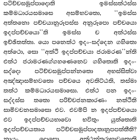
පටිච්චසමුප්පාදොති ඉමස්සත්ථස්ස
කම්මධාරයසමාසෙ අසම්භවතො, ‘‘ඉමස්ස
අත්තනො පච්චයානුරූපස්ස අනුරූපො පච්චයො
ඉදප්පච්චයො’’ති ඉමස්ස ච අත්ථස්ස
ඉච්ඡිතත්තා. යො පනෙත්ථ ඉදං-සද්දෙන ගහිතො
අත්ථො, සො ‘‘අත්ථි ඉදප්පච්චයා ජරාමරණ’’න්ති
එත්ථ ජරාමරණග්ගහණෙනෙව ගහිතොති ඉදං-
සද්දො පටිච්චසමුප්පන්නතො අභස්සිත්වා
අඤ්ඤාසම්භවතො පච්චයෙ අවතිට්ඨති, තස්මා
තත්ථ කම්මධාරයසමාසො. එත්ථ පන ඉදං-
සද්දස්ස තතො පරිච්චජනකාරණං නත්ථීති
සාමිවචනසමාසො එව. එවම්පි න ඉදප්පච්චයො
එව ඉදප්පච්චයභාවො භවිතුං යුත්තොති
ඉදප්පච්චයතාය පටිච්චසමුප්පාදතානුපපත්තීති?
නායං දොසො අත්ථන්තරාභාවතොති