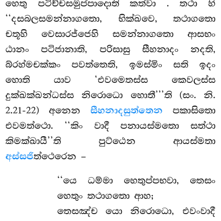
හෙතු පටිච්චසමුප්පාදොති කත්වා
. තථා හි
‘‘දසබලසමන්නාගතො, භික්ඛවෙ, තථාගතො
චතූහි වෙසාරජ්ජෙහි
සමන්නාගතො ආසභං
ඨානං පටිජානාති, පරිසාසු සීහනාදං නදති,
බ්රහ්මචක්කං පවත්තෙති, ඉමස්මිං සති ඉදං
හොති යාව ‘එවමෙතස්ස කෙවලස්ස
දුක්ඛක්ඛන්ධස්ස නිරොධො හොතී’’’ති (සං. නි.
2.21-22) අනෙන
සීහනාදසුත්තෙන
පකාසිතො
එවමත්ථො. ‘‘කිං වාදී පනායස්මතො සත්ථා
කිමක්ඛායී’’ති පුට්ඨෙන ආයස්මතා
අස්සජි
ත්ථෙරෙන –
‘‘යෙ ධම්මා හෙතුප්පභවා, තෙසං
හෙතුං තථාගතො ආහ;
තෙසඤ්ච යො නිරොධො, එවංවාදී