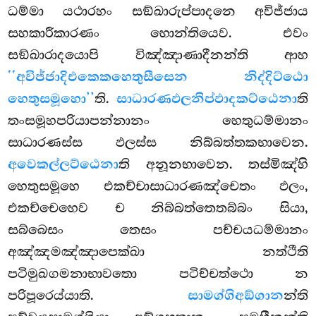
ධම්මා යථාරහං සඞ්ඛාරුප්පාදනෙ අවිජ්ජාය
සහකාරීකාරණං හොන්තියෙව. එවං
සඞ්ඛාරාදයොපි විඤ්ඤාණාදීනන්ති ආහ
‘‘අවිජ්ජාදිඑකෙකහෙතුසීසෙන නිද්දිට්ඨො
හෙතුසමූහො’’
ති.
සාධාරණඵලනිප්ඵාදකට්ඨෙනා
ති
තංසමූහපරියාපන්නානං හෙතුධම්මානං
සාධාරණස්ස ඵලස්ස නිබ්බත්තකභාවෙන.
අවෙකල්ලට්ඨෙනා
ති අනූනභාවෙන. තස්මිඤ්හි
හෙතුසමූහෙ එකච්චාසාධාරණඤ්චෙතං ඵලං,
එකච්චෙහෙව ච නිබ්බත්තෙතබ්බං සියා,
සබ්බෙසං තෙසං පච්චයධම්මානං
අඤ්ඤමඤ්ඤාපෙක්ඛා නත්ථීති
පටිමුඛගමනාභාවතො පටිච්චත්ථො න
පරිපූරෙය්යාති.
සාමග්ගිඅඞ්ගාන
න්ති