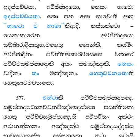
ඉදප්පච්චයා, අවිජ්ජාදයො, තෙසං භාවො
ඉදප්පච්චයතා
. කො පන සො භාවොති ආහ
‘‘භාවො ච නාමා’’
තිආදි. තස්සත්ථො –
යෙනාකාරෙන අවිජ්ජාදයො
සඞ්ඛාරාදිපාතුභාවහෙතූ හොන්ති, තස්මිං
අවිජ්ජාදීනං පවත්තිආකාරවිසෙසෙ විකාරෙ
පටිච්චසමුප්පාදොති අයං සමඤ්ඤාති.
තෙසං
වාදීනං
තං
මඤ්ඤනං.
හෙතුවචනතො
ති
හෙතුභාවවචනතො.
.
එත්ථා
ති පටිච්චසමුප්පාදපදෙ.
577
සමුප්පාදපධානවචනවිඤ්ඤෙය්යො සසත්තිකො
හෙතු පටිච්චසමුප්පාදොති අවිපරීතං අත්ථං
අජානන්තානං අඤ්ඤත්ථ සමුප්පාදසද්දස්ස
භාවසාධනස්ස දස්සනතො තථා ඉධාපි