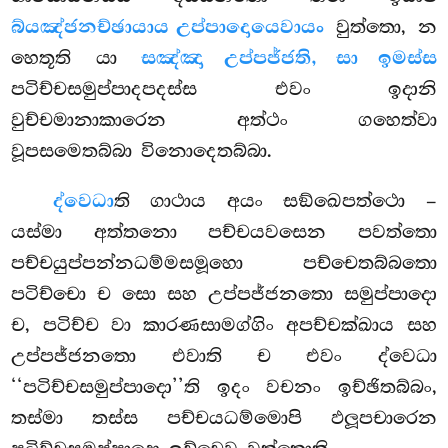
බ්යඤ්ජනච්ඡායාය උප්පාදොයෙවායං
වුත්තො, න
හෙතූති යා
සඤ්ඤා උප්පජ්ජති, සා ඉමස්ස
පටිච්චසමුප්පාදපදස්ස එවං ඉදානි
වුච්චමානාකාරෙන අත්ථං ගහෙත්වා
වූපසමෙතබ්බා විනොදෙතබ්බා.
ද්වෙධා
ති ගාථාය අයං සඞ්ඛෙපත්ථො –
යස්මා අත්තනො පච්චයවසෙන පවත්තො
පච්චයුප්පන්නධම්මසමූහො පච්චෙතබ්බතො
පටිච්චො ච සො සහ උප්පජ්ජනතො සමුප්පාදො
ච, පටිච්ච වා කාරණසාමග්ගිං අපච්චක්ඛාය සහ
උප්පජ්ජනතො එවාති ච එවං ද්වෙධා
‘‘පටිච්චසමුප්පාදො’’ති ඉදං වචනං ඉච්ඡිතබ්බං,
තස්මා තස්ස පච්චයධම්මොපි ඵලූපචාරෙන