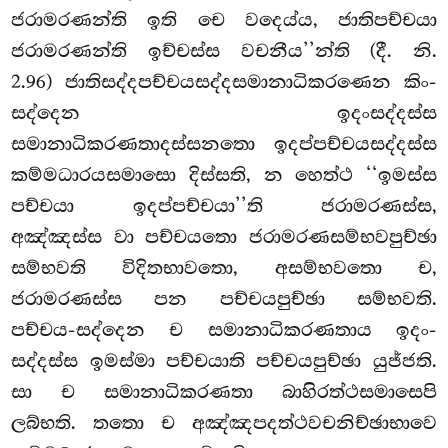
ජරාමරණන්ති ඉති චෙ වදෙය්ය, ජාතිපච්චයා
ජරාමරණන්ති ඉච්චස්ස වචනීය’’න්ති (දී. නි.
2.96) ජාතිසද්දපච්චයසද්දසමානාධිකරණෙන කිං-
සද්දෙන ඉදංසද්දස්ස
සමානාධිකරණතාදස්සනතො ඉදප්පච්චයසද්දස්ස
කම්මධාරයසමාසො දිස්සති, න හෙත්ථ ‘‘ඉමස්ස
පච්චයා ඉදප්පච්චයා’’ති ජරාමරණස්ස,
අඤ්ඤස්ස වා පච්චයතො ජරාමරණසම්භවපුච්ඡා
සම්භවති විදිතභාවතො, අසම්භවතො ච,
ජරාමරණස්ස පන පච්චයපුච්ඡා සම්භවති.
පච්චය-සද්දෙන ච සමානාධිකරණතාය ඉදං-
සද්දස්ස ඉමස්මා පච්චයාති පච්චයපුච්ඡා යුජ්ජති.
සා ච සමානාධිකරණතා බාහිරත්ථසමාසෙපි
ලබ්භති. තතො ච අඤ්ඤපදත්ථවචනිච්ඡාභාවෙ