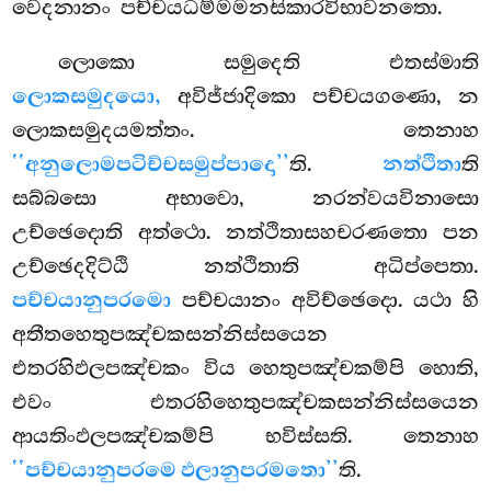
වෙදනානං පච්චයධම්මමනසිකාරවිභාවනතො.
ලොකො සමුදෙති එතස්මාති
ලොකසමුදයො,
අවිජ්ජාදිකො පච්චයගණො, න
ලොකසමුදයමත්තං. තෙනාහ
‘‘අනුලොමපටිච්චසමුප්පාදො’’
ති.
නත්ථිතා
ති
සබ්බසො අභාවො, නරන්වයවිනාසො
උච්ඡෙදොති අත්ථො. නත්ථිතාසහචරණතො පන
උච්ඡෙදදිට්ඨි නත්ථිතාති අධිප්පෙතා.
පච්චයානුපරමො
පච්චයානං අවිච්ඡෙදො. යථා හි
අතීතහෙතුපඤ්චකසන්නිස්සයෙන
එතරහිඵලපඤ්චකං විය හෙතුපඤ්චකම්පි හොති,
එවං එතරහිහෙතුපඤ්චකසන්නිස්සයෙන
ආයතිංඵලපඤ්චකම්පි භවිස්සති. තෙනාහ
‘‘පච්චයානුපරමෙ ඵලානුපරමතො’’
ති.