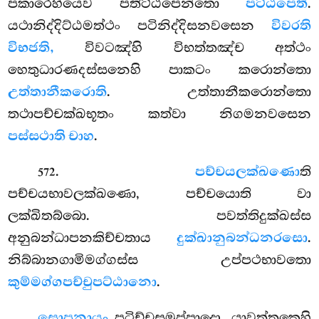
පකාරෙහියෙව පතිට්ඨපෙන්තො
පට්ඨපෙති
.
යථානිද්දිට්ඨමත්ථං පටිනිද්දිසනවසෙන
විවරති
විභජති,
විවටඤ්හි විභත්තඤ්ච අත්ථං
හෙතුධාරණදස්සනෙහි පාකටං කරොන්තො
උත්තානීකරොති
. උත්තානීකරොන්තො
තථාපච්චක්ඛභූතං කත්වා නිගමනවසෙන
පස්සථාති චාහ
.
.
පච්චයලක්ඛණො
ති
572
පච්චයභාවලක්ඛණො, පච්චයොති වා
ලක්ඛිතබ්බො. පවත්තිදුක්ඛස්ස
අනුබන්ධාපනකිච්චතාය
දුක්ඛානුබන්ධනරසො
.
නිබ්බානගාමිමග්ගස්ස උප්පථභාවතො
කුම්මග්ගපච්චුපට්ඨානො
.
සො
පනායං
පටිච්චසමුප්පාදො. යාවත්තකෙහි