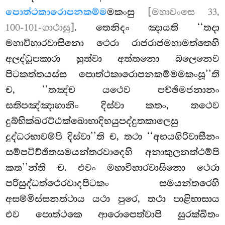
පොත්ථකාරොපනකම්ම
මකංසු
[මහාවංසෙ 33,
100-101-ගාථාසු]
. තෙනිදං ඤායති ‘‘තදා
මහාවිහාරවාසිනො ථෙරා රාජරාජමහාමත්තෙහි
අලද්ධූපකාරා හුත්වා අත්තනො බලෙනෙව
පිටකත්තයස්ස පොත්ථකාරොපනකම්මමකංසූ’’ති
ච, ‘‘තඤ්ච යථෙව පච්ඡිමජනානං
සතිපඤ්ඤාහානිං දිස්වා කතං, තථෙව
දුබ්භික්ඛරට්ඨක්ඛොභාදිභයුපද්දුතකාලෙසු
දුද්ධරභාවම්පි දිස්වා’’ති ච, තථා ‘‘අභයගිරිවාසීනං
සම්පටිච්ඡිතසමයන්තරවාදෙහි අනාකුලනත්ථම්පි
කත’’න්ති ච. එවං මහාවිහාරවාසිනො ථෙරා
පරිසුද්ධත්ථෙරවාදපිටකං සමයන්තරෙහි
අසම්මිස්සනත්ථාය යථා පුරෙ, තථා පාළිභාසාය
එව පොත්ථකෙ ආරොපෙත්වාපි සුරක්ඛිතං