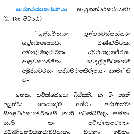
සාරත්ථප්පකාසිනියා
සංයුත්තට්ඨකථායම්පි
(2, 186-පිට්ඨෙ)
‘‘ගූළ්හවිනයං ගූළ්හවෙස්සන්තරං
ගූළ්හමහොසධං වණ්ණපිටකං
අඞ්ගුලිමාලපිටකං රට්ඨපාලගජ්ජිතං
ආළවකගජ්ජිතං වෙදල්ලපිටකන්ති
අබුද්ධවචනං සද්ධම්මපතිරූපකං නාමා’’ති
ච–
තෙසං පටික්ඛෙපො දිස්සති. න හි තානි
අසුත්වා, තෙසඤ්ච අත්ථං අජානිත්වා
සීහළට්ඨකථාචරියෙහි තානි පටික්ඛිපිතුං සක්කා,
නාපි තං පටික්ඛෙපවචනං
ජම්බුදීපිකට්ඨකථාචරියානං වචනං භවිතුං,