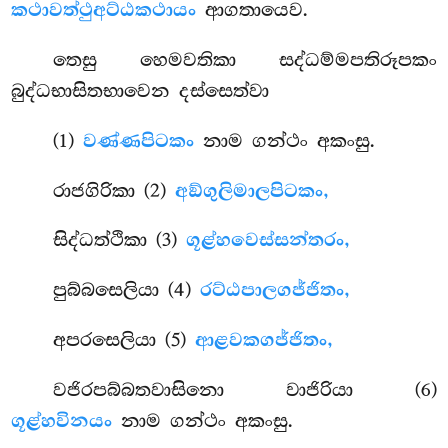
කථාවත්ථුඅට්ඨකථායං
ආගතායෙව.
තෙසු හෙමවතිකා සද්ධම්මපතිරූපකං
බුද්ධභාසිතභාවෙන දස්සෙත්වා
(1)
වණ්ණපිටකං
නාම ගන්ථං අකංසු.
රාජගිරිකා (2)
අඞ්ගුලිමාලපිටකං,
සිද්ධත්ථිකා (3)
ගූළ්හවෙස්සන්තරං,
පුබ්බසෙලියා (4)
රට්ඨපාලගජ්ජිතං,
අපරසෙලියා (5)
ආළවකගජ්ජිතං,
වජිරපබ්බතවාසිනො
වාජිරියා (6)
ගූළ්හවිනයං
නාම ගන්ථං අකංසු.