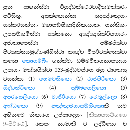
පුන ආගන්ත්වා විසුද්ධත්ථෙරවාදීනමන්තරං
පවිසිතුං අසක්කොන්තා තදඤ්ඤෙසං
සත්තරසන්නං මහාසඞ්ඝිකාදිනිකායානං සන්තිකං
උපසඞ්කමිත්වා අත්තනො අඤ්ඤතිත්ථියභාවං
අජානාපෙත්වා පබ්බජිත්වා
පිටකත්තයමුග්ගණ්හිත්වා තඤ්ච විපරිවත්තෙත්වා
තතො
කොසම්බිං
ගන්ත්වා ධම්මවිනයනාසනාය
උපායං මන්තයිත්වා 253-බුද්ධවස්සෙ ඡසු ඨානෙසු
වසන්තා (1)
හෙමවතිකො
(2)
රාජගිරිකො
(3)
සිද්ධත්ථිකො
(4)
පුබ්බසෙලියො
(5)
අපරසෙලියො
(6)
වාජිරියො
(7)
වෙතුල්ලො
(8)
අන්ධකො
(9)
අඤ්ඤමහාසඞ්ඝිකො
ති නව
අභිනවෙ නිකායෙ උප්පාදෙසුං
[නිකායසඞ්ගහෙ
9-පිට්ඨෙ]
. තෙසං නාමානි ච ලද්ධියො ච