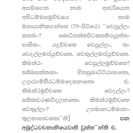
අසඞ්ගෙන නාම ආචරියෙන
අභිධම්මසමුච්චයෙ නාම
මහායානිකගන්තෙ (79-පිට්ඨෙ) ‘‘වෙපුල්ලං
කතමං? බොධිසත්තපිටකසම්පයුත්තං
භාසිතං. යදුච්චතෙ වෙපුල්ලං, තං
වෙදල්ලමප්යුච්චතෙ, වෙතුල්ලමප්යුච්චතෙ.
කිමත්ථං වෙපුල්ලමුච්චතෙ?
සබ්බසත්තානං හිතසුඛාධිට්ඨානතො,
උදාරගම්භීරධම්මදෙසනාතො ච.
කිමත්ථමුච්චතෙ වෙදල්ලං?
සබ්බාවරණවිදලනතො. කිමත්ථමුච්චතෙ
වෙතුල්ලං? උපමානධම්මානං
තුලනාභාවතො’’ති]
පන
අබුද්ධවචනානියෙවාති වුත්ත’’න්ති ච.