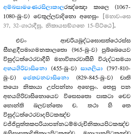
අම්බසාමණෙරසිලාකාල
රඤ්ඤො කාලෙ (1067-
1080-බු-ව) වෙතුල්ලවාදිනො අහෙසුං
[මහාවංසෙ
37, 32-ගාථාදීසු, නිකායසඞ්ගහෙ 15-පිට්ඨෙ]
.
එවං ආචරියබුද්ධඝොසත්ථෙරස්ස
සීහළදීපමාගමනකාලතො (965-බු-ව) පුබ්බෙයෙව
විසුද්ධත්ථෙරවාදීහි මහාවිහාරවාසීහි විරුද්ධසමයා
අභයගිරිවාසිනො
(455-බු-ව)
සාගලියා
(797-810-
බු-ව)
ජෙතවනවාසිනො
(829-845-බු-ව) චාති
තයො නිකායා උප්පන්නා අහෙසුං. තෙසු පන
අභයගිරිවාසිනොයෙව විසෙසතො පාකටා චෙව
හොන්ති බලවන්තො ච. තථා හි තෙ
විසුද්ධත්ථෙරවාදපිටකඤ්ච
වජ්ජිපුත්තකපරියාපන්නධම්මරුචිනිකායපිටකඤ්ච
මහිසාසකාදිනිකායපිටකඤ්ච මහායානපිටකඤ්ච