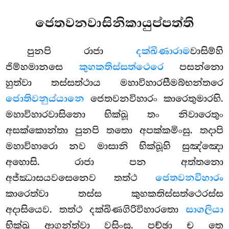
ජෙතවනවාසිනිකායුප්පත්ති
පුනපි රාජා
දක්ඛිණාරාම
වාසිම්හි
ජිම්හමානසෙ
කුහකතිස්සත්ථෙරෙ
පසන්නො
හුත්වා තස්සත්ථාය මහාවිහාරසීමබ්භන්තරෙ
ජොතිවනුය්යානෙ
ජෙතවනවිහාරං කාරෙතුමාරභි.
මහාවිහාරවාසිනො භික්ඛූ තං නිවාරෙතුං
අසක්කොන්තා පුනපි තතො අපක්කමිංසු. තදාපි
මහාවිහාරො නව මාසානි භික්ඛූහි සුඤ්ඤො
අහොසි. රාජා පන අත්තනො
අජ්ඣාසයවසෙනෙව තත්ථ
ජෙතවනවිහාරං
කාරෙත්වා තස්ස කුහකතිස්සත්ථෙරස්ස
අදාසියෙව. තත්ථ දක්ඛිණගිරිවිහාරතො
සාගලියා
භික්ඛූ ආගන්ත්වා වසිංසු. පච්ඡා ච තෙ