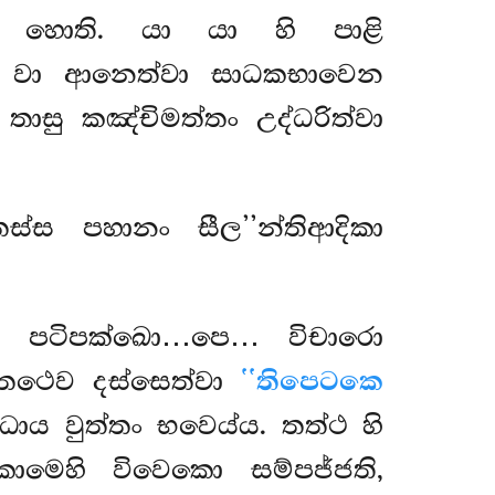
ිය හොති. යා යා හි පාළි
හි වා ආනෙත්වා සාධකභාවෙන
 තාසු කඤ්චිමත්තං උද්ධරිත්වා
ාතස්ස පහානං සීල’’න්තිආදිකා
දස්ස පටිපක්ඛො…පෙ… විචාරො
ි තථෙව දස්සෙත්වා
‘‘තිපෙටකෙ
ය වුත්තං භවෙය්ය. තත්ථ හි
කාමෙහි විවෙකො සම්පජ්ජති,