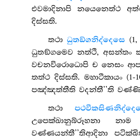
එවමාදිනාපි නයෙනෙත්ථ අත්
දිස්සති.
තථා
ධුතඞ්ගනිද්දෙසෙ
(1,
ධුතඞ්ගමෙව නත්ථි, අසන්තං 
වචනවිරොධොපි ච නෙසං ආපජ්ජ
තත්ථ දිස්සති. මහාටීකායං (1
පඤ්ඤත්තීති වදන්තී’’ති වණ්ණ
තථා
පථවීකසිණනිද්දෙ
උපෙක්ඛානුබ්රූහනා න
වණ්ණයන්තී’’තිආදිනා පටික්