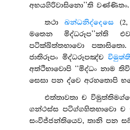
අභයගිරිවාසිනො’’ති වණ්ණිතං.
තථා
ඛන්ධනිද්දෙසෙ
(2,
මතෙන මිද්ධරූප’’න්ති 
පටික්ඛිත්තභාවො පකාසිතො. 
ජාතිරූපං මිද්ධරූපඤ්ච
විමුත්
අත්ථිභාවොපි ‘‘මිද්ධං නාම ත
සෙසා පන ද්වෙ අරහතොපි භවෙය
එත්තාවතා ච විමුත්තිමග්
ගන්ථස්ස පටිග්ගහිතභාවො ච 
සංවිජ්ජන්තියෙව, තානි පන සබ