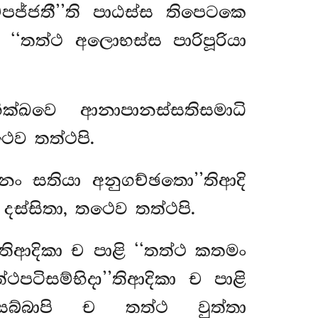
්පජ්ජතී’’ති පාඨස්ස තිපෙටකෙ
‘තත්ථ අලොභස්ස පාරිපූරියා
ික්ඛවෙ ආනාපානස්සතිසමාධි
ෙව තත්ථපි.
සානං සතියා අනුගච්ඡතො’’තිආදි
 දස්සිතා, තථෙව තත්ථපි.
’’තිආදිකා ච පාළි ‘‘තත්ථ කතමං
ථපටිසම්භිදා’’තිආදිකා ච පාළි
සබ්බාපි ච තත්ථ වුත්තා