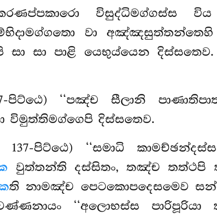
රණප්පකාරො විසුද්ධිමග්ගස්ස ව
සම්භිදාමග්ගතො වා අඤ්ඤසුත්තන්තෙ
්ථපි සා සා පාළි යෙභුය්යෙන දිස්සතෙව.
47-පිට්ඨෙ) ‘‘පඤ්ච සීලානි පාණාතිප
ා විමුත්තිමග්ගෙපි දිස්සතෙව.
1, 137-පිට්ඨෙ) ‘‘සමාධි කාමච්ඡන්
ෙ
වුත්තන්ති දස්සිතං, තඤ්ච තත්ථප
කෙ
ති නාමඤ්ච පෙටකොපදෙසමෙව සන්ධා
ංවණ්ණනායං ‘‘අලොභස්ස පාරිපූරියා 