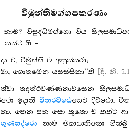
විමුත්තිමග්ගපකරණං
නාම? විසුද්ධිමග්ගො විය සීලසමාධිපඤ
 තත්ථ හි –
ා ච, විමුත්ති ච අනුත්තරා;
ම්මා, ගොතමෙන යසස්සිනා’’ති
[දී. නි. 2
ත්වා තදත්ථවණ්ණනාවසෙන සීලසමාධිපඤ
න්ථො ඉදානි
චිනරට්ඨෙ
යෙව දිට්ඨො, චි
ඛුනා. කෙන පන සො කුතො ච තත්ථ ආ
ො
ගුණභද්රො
නාම මහායානිකො භික්ඛු