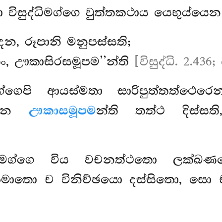
 විසුද්ධිමග්ගෙ වුත්තකථාය යෙභුය්යෙ
න, රූපානි මනුපස්සති;
තං, ඌකාසිරසමූපම’’න්ති
[විසුද්ධි. 2.436
ිමග්ගෙපි ආයස්මතා සාරිපුත්තත්ථෙර
 පන
ඌකාසමූපම
න්ති තත්ථ දිස්ස
ුද්ධිමග්ගෙ විය වචනත්ථතො ලක
තො ච විනිච්ඡයො දස්සිතො, සො ච ය