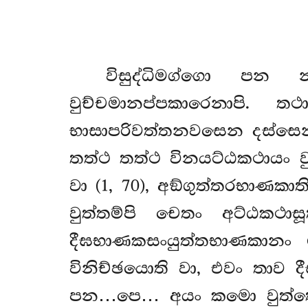
විසුද්ධිමග්ගො ප
වුච්චමානප්පකාරෙනාපි. 
භාසාපරිවත්තනවසෙන දස්සෙ
තත්ථ තත්ථ විනයට්ඨකථායං වුත
වා (1, 70), අඞ්ගුත්තරභාණකාත
වුත්තම්පි චෙතං අට්ඨකථාසූ
දීඝභාණකසංයුත්තභාණකානං ම
විනිච්ඡයොති වා, එවං තාව ද
පන…පෙ… අයං කමො වුත්තො, 