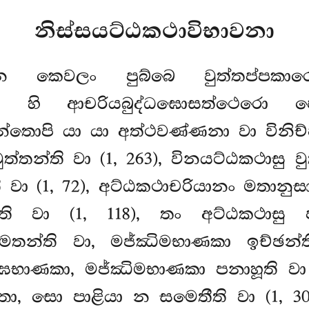
නිස්සයට්ඨකථාවිභාවනා
න න කෙවලං පුබ්බෙ වුත්තප්
තථා හි ආචරියබුද්ධඝොසත්ථෙරො පො
න්තොපි යා යා අත්ථවණ්ණනා
වා විනි
්තන්ති වා (1, 263), විනයට්ඨකථාසු ව
ි වා (1, 72), අට්ඨකථාචරියානං මතානුස
ති වා (1, 118), තං අට්ඨකථාසු පට
තන්ති වා, මජ්ඣිමභාණකා ඉච්ඡන්තීත
ීඝභාණකා, මජ්ඣිමභාණකා පනාහූති වා (
සො පාළියා න සමෙතීති වා (1, 30