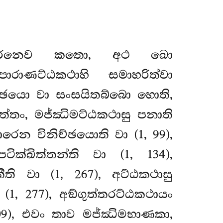
පකාරෙනෙව කතො, අථ ඛො
රාණට්ඨකථාහි සමාහරිත්වා
ච්ඡයො වා සංසයිතබ්බො හොති,
ුත්තං, මජ්ඣිමට්ඨකථාසු පනාති
ාරෙන විනිච්ඡයොති වා (1, 99),
ික්ඛිත්තන්ති වා (1, 134),
ි වා (1, 267), අට්ඨකථාසු
1, 277), අඞ්ගුත්තරට්ඨකථායං
9), එවං තාව මජ්ඣිමභාණකා,