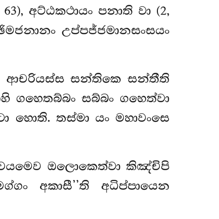
 63), අට්ඨකථායං පනාති වා (2,
ච්ඡිමජනානං උප්පජ්ජමානසංසයං
 ආචරියස්ස සන්තිකෙ සන්තීති
හි ගහෙතබ්බං සබ්බං ගහෙත්වා
ටො හොති. තස්මා යං මහාවංසෙ
ාද්වයමෙව ඔලොකෙත්වා කිඤ්චිපි
ගං අකාසී’’ති අධිප්පායෙන