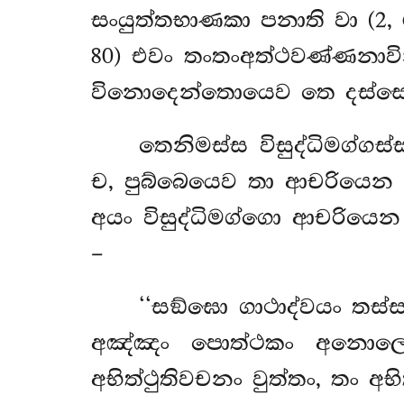
සංයුත්තභාණකා පනාති වා (2, 6
80) එවං තංතංඅත්ථවණ්ණනාවින
විනොදෙන්තොයෙව තෙ දස්සෙ
තෙනිමස්ස විසුද්ධිමග්ග
ච, පුබ්බෙයෙව තා ආචරියෙන 
අයං විසුද්ධිමග්ගො ආචරියෙ
–
‘‘සඞ්ඝො ගාථාද්වයං තස්ස
අඤ්ඤං පොත්ථකං අනොලොකෙත
අභිත්ථුතිවචනං වුත්තං, තං අභි