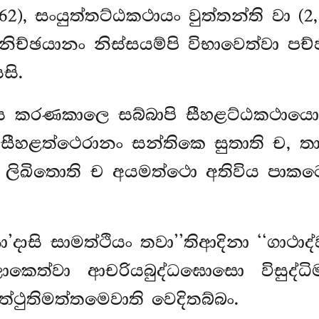
2), සංයුත්තට්ඨකථායං වුත්තන්ති වා (2,
ිච්ඡයානං නිස්සයම්පි විභාවෙත්වා ප
සි.
ස්ස කරණකාලෙ සබ්බාපි සීහළට්ඨකථායො
සීහළත්ථෙරානං සන්තිකෙ සුතාති ච, තා
න ලිඛිතොති ච අයමත්ථො අතිවිය පාක
ා’දාසි සාමත්ථියං තවා’’තිආදිනා ‘‘ගාථ
්වා ආචරියබුද්ධඝොසො විසුද්ධිමග්
ත්ථුතිමත්තමෙවාති වෙදිතබ්බං.