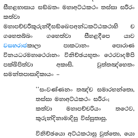
සීහළභාසාය සඞ්ඛතං මහාඅට්ඨකථං තස්සා සරීරං
කත්වා
මහාපච්චරීකුරුන්දීසඞ්ඛෙපඅන්ධකට්ඨකථාහි ච
ගහෙතබ්බං ගහෙත්වා සීහළදීපෙ යාව
වසභරාජ
කාලා පාකටානං පොරාණ
විනයධරමහාථෙරානං විනිච්ඡයභූතං ථෙරවාදම්පි
පක්ඛිපිත්වා අකාසි. වුත්තඤ්හෙතං
සමන්තපාසාදිකායං –
‘‘සංවණ්ණනං තඤ්ච සමාරභන්තො,
තස්සා මහාඅට්ඨකථං සරීරං;
කත්වා මහාපච්චරියං තථෙව,
කුරුන්දිනාමාදිසු විස්සුතාසු.
විනිච්ඡයො
අට්ඨකථාසු වුත්තො, යො