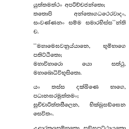
යුත්තමත්ථං අපරිච්චජන්තො;
තතොපි අන්තොගධථෙරවාදං,
සංවණ්ණනං සම්ම සමාරභිස්ස’’න්ති
ච.
‘‘මහාමෙඝවනුය්යානෙ, භූමිභාගෙ
පතිට්ඨිතො;
මහාවිහාරො යො සත්ථු,
මහාබොධිවිභූසිතො.
යං තස්ස දක්ඛිණෙ භාගෙ,
පධානඝරමුත්තමං;
සුචිචාරිත්තසීලෙන, භික්ඛුසඞ්ඝෙන
සෙවිතං.
උළාරකුලසම්භූතො, සඞ්ඝුපට්ඨායකො