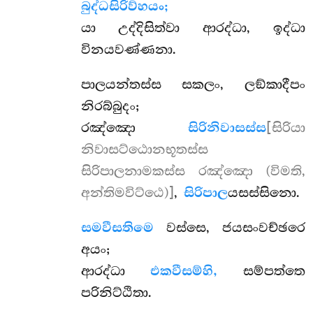
බුද්ධසිරිව්හයං;
යා උද්දිසිත්වා ආරද්ධා, ඉද්ධා
විනයවණ්ණනා.
පාලයන්තස්ස සකලං, ලඞ්කාදීපං
නිරබ්බුදං;
රඤ්ඤො
සිරිනිවාසස්ස
[සිරියා
නිවාසට්ඨොනභූතස්ස
සිරිපාලනාමකස්ස රඤ්ඤො (විමති,
අන්තිමවිට්ඨෙ)]
,
සිරිපාල
යසස්සිනො.
සමවීසතිමෙ
වස්සෙ, ජයසංවච්ඡරෙ
අයං;
ආරද්ධා
එකවීසම්හි,
සම්පත්තෙ
පරිනිට්ඨිතා.