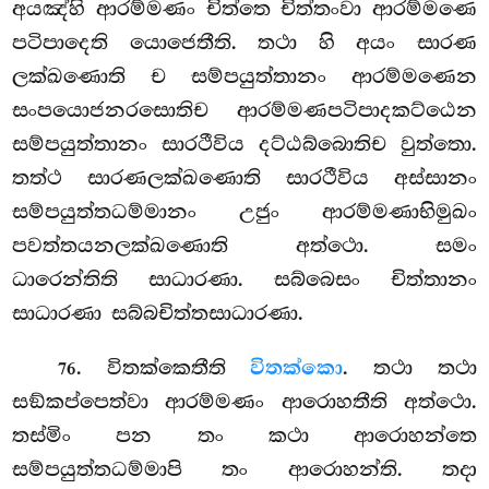
අයඤ්හි ආරම්මණං චිත්තෙ චිත්තංවා ආරම්මණෙ
පටිපාදෙති යොජෙතීති. තථා හි අයං සාරණ
ලක්ඛණොති ච සම්පයුත්තානං ආරම්මණෙන
සංපයොජනරසොතිච ආරම්මණපටිපාදකට්ඨෙන
සම්පයුත්තානං සාරථීවිය දට්ඨබ්බොතිච වුත්තො.
තත්ථ සාරණලක්ඛණොති සාරථීවිය අස්සානං
සම්පයුත්තධම්මානං උජුං ආරම්මණාභිමුඛං
පවත්තයනලක්ඛණොති අත්ථො. සමං
ධාරෙන්තිති සාධාරණා. සබ්බෙසං චිත්තානං
සාධාරණා සබ්බචිත්තසාධාරණා.
. විතක්කෙතීති
විතක්කො
. තථා තථා
76
සඞ්කප්පෙත්වා ආරම්මණං ආරොහතීති අත්ථො.
තස්මිං පන තං කථා ආරොහන්තෙ
සම්පයුත්තධම්මාපි තං ආරොහන්ති. තදා