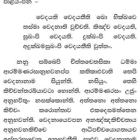
පාළියංපන –
වෙදයති වෙදයතීති ඛො භික්ඛවෙ
තස්මා වෙදනාති වුච්චති. කිඤ්ච වෙදයති,
සුඛංපි වෙදයති. දුක්ඛංපි වෙදයති.
අදුක්ඛමසුඛංපි වෙදයතීති වුත්තං.
නනු සබ්බෙපි චිත්තචෙතසිකා ධම්මා
ආරම්මණරසානුභවනප්ප කතිකාඑවාති තෙපි
වෙදනානාම සියුන්ති. නසියුං. තෙහි
කිච්චන්තරබ්යාවටා හොන්ති. ආරම්මණරසං උජුං
අනුභවිතුං නසක්කොන්ති. අත්තනො අත්තනො
කිච්චං කරොන්තාව එකදෙසමත්තෙන
අනුභවන්ති. වෙදනායෙවපන අනඤ්ඤකිච්චතාය
අනුභවනකිච්චෙ ආධිපච්චයොගතායච
ඉස්සරභාවෙන අනුභවතීති සාඑව වෙදනානාම