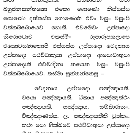
තථා ජානිතුන්ති. යස්මාපන යථා
බහුජනසන්තකො එකො ගොණො තිස්සස්ස
ගොණො දත්තස්ස ගොණොති එවං විසුං විසුංපි
වත්තබ්බොයෙව හොති. එවමෙවං උප්පාදො
නිරොධොච එකස්මිං රූපාරූපකලාපෙ
එකොවසමානොපි ඵස්සස්ස උප්පාදො වෙදනාය
උප්පාදො පථවිධාතුයා උප්පාදො ආපොධාතුයා
උප්පාදොති එවමාදිනා නයෙන විසුං විසුංපි
වත්තබ්බොයෙව. තස්මා සුත්තන්තෙසු –
වෙදනාය උප්පාදො පඤ්ඤායති.
වයො පඤ්ඤායති. ඨිකාය අඤ්ඤත්ථං
පඤ්ඤායති. සඤ්ඤාය. සඞ්ඛාරානං.
විඤ්ඤාණස්ස. ල. පඤ්ඤායතීති වුත්තං.
තථා යො භික්ඛවෙ පථවිධාතුයා උප්පාදො