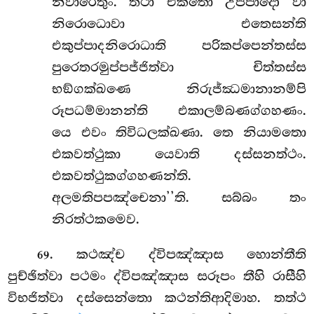
නීවාරෙතුං. තථා එකතො උප්පාදො වා
නිරොධොවා එතෙසන්ති
එකුප්පාදනිරොධාති පරිකප්පෙන්තස්ස
පුරෙතරමුප්පජ්ජිත්වා චිත්තස්ස
භඞ්ගක්ඛණෙ නිරුජ්ඣමානානම්පි
රූපධම්මානන්ති එකාලම්බණග්ගහණං.
යෙ එවං තිවිධලක්ඛණා. තෙ නියාමතො
එකවත්ථුකා යෙවාති දස්සනත්ථං.
එකවත්ථුකග්ගහණන්ති.
අලමතිපපඤ්චෙනා’’ති. සබ්බං තං
නිරත්ථකමෙව.
. කථඤ්ච ද්විපඤ්ඤාස හොන්තීති
69
පුච්ඡිත්වා පථමං ද්විපඤ්ඤාස සරූපං තීහි රාසීහි
විභජිත්වා දස්සෙන්තො කථන්තිආදිමාහ. තත්ථ