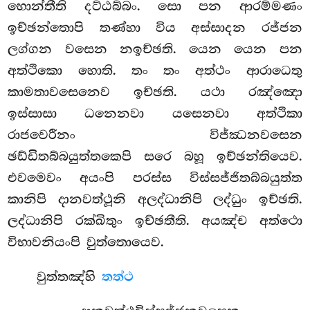
හොන්තීති දට්ඨබ්බං. සො පන ආරම්මණං
ඉච්ඡන්තොපි තණ්හා විය අස්සාදන රජ්ජන
ලග්ගන වසෙන නඉච්ඡති. යෙන යෙන පන
අත්ථිකො හොති. තං තං අත්ථං ආරාධෙතු
කාමතාවසෙනෙව ඉච්ඡති. යථා රඤ්ඤො
ඉස්සාසා ධනෙනවා යසෙනවා අත්ථිකා
රාජවෙරීනං විජ්ඣනවසෙන
ඡඩ්ඩිතබ්බයුත්තකෙපි සරෙ බහූ ඉච්ඡන්තියෙව.
එවමෙවං අයංපි පරස්ස විස්සජ්ජිතබ්බයුත්ත
කානිපි දානවත්ථූනි අලද්ධානිපි ලද්ධුං ඉච්ඡති.
ලද්ධානිපි රක්ඛිතුං ඉච්ඡතීති. අයඤ්ච අත්ථො
විභාවනියංපි වුත්තොයෙව.
වුත්තඤ්හි
තත්ථ