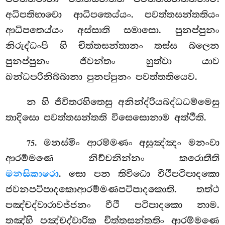
අධිපතිභාවො ආධිපතෙය්යං. පවත්තසන්තතියං
ආධිපතෙය්යං අස්සාති සමාසො. පුනප්පුනං
නිරුද්ධංපි හි චිත්තසන්තානං තස්ස බලෙන
පුනප්පුනං ජීවන්තං හුත්වා යාව
ඛන්ධපරිනිබ්බානා පුනප්පුනං පවත්තතියෙව.
න
හි ජීවිතරහිතෙසු අනින්ද්රියබද්ධධම්මෙසු
තාදිසො පවත්තසන්තති විසෙසොනාම අත්ථීති.
. මනස්මිං ආරම්මණං අසුඤ්ඤං මනංවා
75
ආරම්මණෙ නිච්චනින්නං කරොතීති
මනසිකාරො
. සො පන තිවිධො වීථිපටිපාදකො
ජවනපටිපාදකොආරම්මණපටිපාදකොති. තත්ථ
පඤ්චද්වාරාවජ්ජනං වීථි පටිපාදකො නාම.
තඤ්හි පඤ්චද්වාරික චිත්තසන්තතිං ආරම්මණෙ