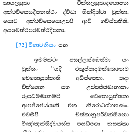
කායලහුතා චිත්තලහුතාදයොපන
අත්ථවිසෙසදීපනත්ථං ද්විධා භින්දිත්වා වුත්තා.
සොච අත්ථවිසෙසොඋපරි ආවි භවිස්සතීති.
අයමෙත්ථපරමත්ථදීපනා.
[72] විභාවනියං
පන
ඉමමත්ථං අසල්ලක්ඛෙත්වා යං
වුත්තං ‘‘යදි එකුප්පාදමත්තෙනෙව
චෙතොයුත්තාති අධිප්පෙතා. තදා
චිත්තෙන සහ උප්පජ්ජමානානං
රූපධම්මානම්පි චෙතොයුත්තතා
ආපජ්ජෙය්යාති එක නිරොධග්ගහණං.
එවම්පි චිත්තානුපරිවත්තිනො
විඤ්ඤත්තිද්වයස්ස පසඞ්ගො නසක්කා