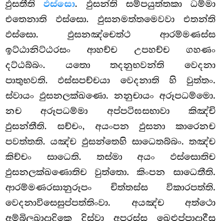
ඵුසතීති
ඵස්සො
. ඵුසන්ති සම්පයුත්තකා ධම්මා
එතෙනාති ඵස්සො. ඵුසනමත්තමෙවවා එතන්ති
ඵස්සො. ඵුසනඤ්චෙත්ථ ආරම්මණස්ස
ඉට්ඨානිට්ඨරසං ආහච්ච උපහච්ච ගහණං
දට්ඨබ්බං. යතො තදනුභවන්ති
වෙදනා
පාතුභවති. ඵස්සපච්චයා වෙදනාති හි වුත්තං.
ස්වායං ඵුසනලක්ඛණො. නනුචායං අරූපධම්මො.
නච අරූපධම්මා අප්පටිඝසභාවා කිඤ්චි
ඵුසන්තීති. සච්චං, අයංපන ඵුසනා කාරෙනච
පවත්තති. යඤ්ච ඵුසන්තෙහි සාධෙතබ්බං. තඤ්ච
කිච්චං සාධෙති. තස්මා අයං ඵස්සොතිච
ඵුසනලක්ඛණොතිච වුත්තො. කිංපන සාධෙතීති.
ආරම්මණරසානුරූපං චිත්තස්ස විකාරපත්ති.
වෙදනාවිසෙසුප්පත්තිංවා. අයඤ්ච අත්ථො
අම්බිලඛාදාදිකෙ දිස්වා අපරස්ස ඛෙළුප්පාදාදීසු