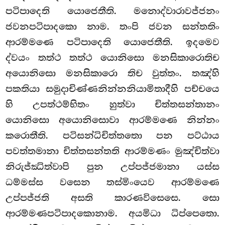
පටිපාදෙති යොජෙතීති. මනොද්වාරාවජ්ජනං
ජවනපටිපාදකො නාම. තංපි ජවන සන්තතිං
ආරම්මණෙ පටිපාදෙති යොජෙතීති. ඉදමෙව
ද්වයං තත්ථ තත්ථ යොනිසො මනසිකාරොතිච
අයොනිසො මනසිකාරො තිච වුත්තං. තඤ්හි
පකතියා සමුදාචිණ්ණනින්නනියාමිතාදීහි පච්චයෙ
හි උපත්ථම්භිතං හුත්වා චිත්තසන්තානං
යොනිසො අයොනිසොවා ආරම්මණෙ නින්නං
කරොතීති. පටිසන්ධිචිත්තතො පන පට්ඨාය
පවත්තමානා චිත්තසන්තති ආරම්මණං මුඤ්චිත්වා
නිරුජ්ඣිත්වාපි පුන උප්පජ්ජමානා යස්ස
ධම්මස්ස වසෙන තස්මිංයෙව ආරම්මණෙ
උප්පජ්ජති අසති කාරණවිසෙසෙ. සො
ආරම්මණපටිපාදකොනාම. අයමිධා ධිප්පෙතො.