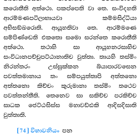
කරොතීති අත්ථො. පකප්පෙති වා තෙ. සංවිදහති
ආරම්මණපටිලාභායවා කම්මසිද්ධියා
අභිසඞ්ඛරොති. ආයූහතිවා තෙ. ආරම්මණෙ
සම්පිණ්ඩෙති එකතො සමො සරන්තෙ කරොතීති
අත්ථො. තථාහි සා ආයූහනරසාහිච
සංවිධානපච්චුපට්ඨානාතිච වුත්තා. තායහි තස්මිං
නිරන්තරං උස්සුක්කන බ්යාපාරවසෙන
පවත්තමානාය තං සම්පයුත්තාපි අත්තනො
අත්තනො කිච්චං කුරුමානා තස්මිං තථෙව
පවත්තන්තීති. තෙනෙව සා සකිච්ච පරකිච්ච
සාධක ජෙට්ඨසිස්ස මහාවඩ්ඪකි ආදිසදිසාති
වුත්තාති.
[74] විභාවනියං
පන