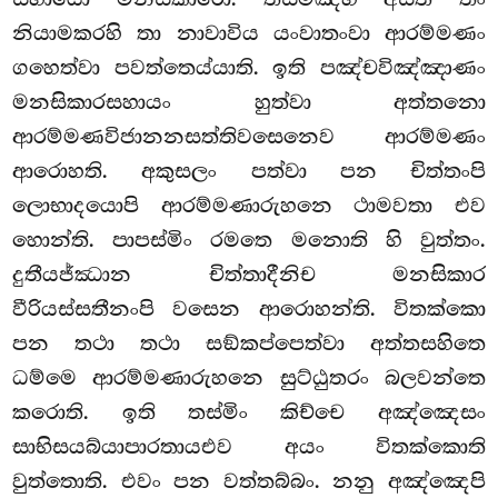
නියාමකරහි තා නාවාවිය යංවාතංවා ආරම්මණං
ගහෙත්වා පවත්තෙය්යාති. ඉති පඤ්චවිඤ්ඤාණං
මනසිකාරසහායං හුත්වා අත්තනො
ආරම්මණවිජානනසත්තිවසෙනෙව ආරම්මණං
ආරොහති. අකුසලං පත්වා පන චිත්තංපි
ලොභාදයොපි ආරම්මණාරුහනෙ ථාමවතා එව
හොන්ති. පාපස්මිං රමතෙ මනොති හි වුත්තං.
දුතීයජ්ඣාන චිත්තාදීනිච මනසිකාර
වීරියස්සතීනංපි වසෙන ආරොහන්ති. විතක්කො
පන තථා තථා සඞ්කප්පෙත්වා අත්තසහිතෙ
ධම්මෙ ආරම්මණාරුහනෙ සුට්ඨුතරං බලවන්තෙ
කරොති. ඉති තස්මිං කිච්චෙ අඤ්ඤෙසං
සාභිසයබ්යාපාරතායඑව අයං විතක්කොති
වුත්තොති. එවං පන වත්තබ්බං. නනු අඤ්ඤෙපි