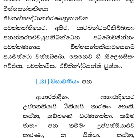
චිත්තසන්තතියො
ජීවිතස්සඅද්ධානඵරණානුභාවෙන
පවත්තන්තියෙව. අපිච, යාවඛන්ධපරිනිබ්බානා
අනන්තරපච්චයුපනිබන්ධෙන අබ්බොච්ඡින්නං
පවත්තමානාය චිත්තසන්තතියාවසෙනපි
අයමත්ථො වත්තබ්බො. තෙනෙව හි කිලෙසසීසං
අවිජ්ජා. පවත්තසීසං ජීවිතින්ද්රියන්ති වුත්තං.
[181] විභාවනියං
පන
ආහාරජාදීනං ආහාරාදියෙව
උප්පත්තියාපි ඨිතියාපි කාරණං හොති.
කස්මා, තඞ්ඛණෙ ධරමානත්තා. කම්ම
ජානං පන කම්මං උප්පත්තියාඑව
කාරණං, න ඨිතියා. කස්මා,