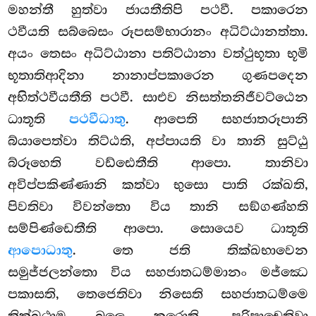
මහන්තී හුත්වා ජායතීතිපි පථවී. පකාරෙන
ථවීයති සබ්බෙසං රූපසම්භාරානං අධිට්ඨානත්තා.
අයං තෙසං අධිට්ඨානා පතිට්ඨානා වත්ථුභූතා භූමි
භූතාතිආදිනා නානාප්පකාරෙන ගුණපදෙන
අභිත්ථවීයතීති පථවී. සාඑව නිසත්තනිජීවට්ඨෙන
ධාතූති
පථවීධාතු
. ආපෙති සහජාතරූපානි
බ්යාපෙත්වා තිට්ඨති, අප්පායති වා තානි සුට්ඨු
බ්රූහෙති වඩ්ඪෙතීති ආපො. තානිවා
අවිප්පකිණ්ණානි කත්වා භුසො පාති රක්ඛති,
පිවතිවා විවන්තො විය තානි සඞ්ගණ්හති
සම්පිණ්ඩෙතීති ආපො. සොයෙව ධාතූති
ආපොධාතු
. තෙ ජති තික්ඛභාවෙන
සමුජ්ජලන්තො විය සහජාතධම්මානං මජ්ඣෙ
පකාසති,
තෙජෙතිවා නිසෙති සහජාතධම්මෙ
තික්ඛථාම බලෙ කරොති, පරිපාචෙතිවා