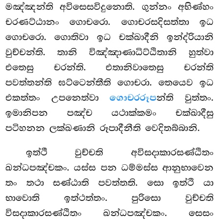
මඤ්ඤන්ති අවිසෙසවිදුනොති. ගුන්නං අභිණ්හං
චරණට්ඨානං ගොචරො. ගොචරසදිසත්තා ඉධ
ගොචරො. ගොතිවා ඉධ චක්ඛාදීනි ඉන්ද්රියානි
වුච්චන්ති. තානි විඤ්ඤාණාධිට්ඨිතානි හුත්වා
එතෙසු චරන්ති. එතානිවාතෙසු චරන්ති
පවත්තන්ති ඝට්ටෙන්තීති ගොචරා. තෙයෙව ඉධ
එකත්තං උපනෙත්වා
ගොචරරූප
න්ති වුත්තං.
ඉමානිපන පඤ්ච යථාක්කමං චක්ඛාදීසු
පටිහනන ලක්ඛණානි රූපාදීනීති වෙදිතබ්බානි.
ඉත්ථී වුච්චති අවිසදාකාරසණ්ඨිතං
ඛන්ධපඤ්චකං. යස්ස පන ධම්මස්ස ආනුභාවෙන
තං තථා සණ්ඨාති පවත්තති. සො ඉත්ථි යා
භාවොති ඉත්ථත්තං. පුරිසො වුච්චති
විසදාකාරසණ්ඨිතං ඛන්ධපඤ්චකං. සෙසං