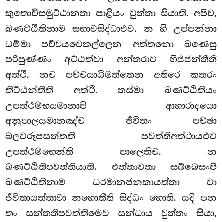
කුතොචිසමුට්ඨානතා පාළියං වුත්තා සියාති. අපිච,
ඛණට්ඨිතිනාම සභාවසිද්ධාඑව. න හි උප්පන්නා
ධම්මා පච්චයවෙකල්ලෙන අත්තනො ඛණෙසු
පරිපුණ්ණං අට්ඨත්වා අන්තරාව භිජ්ජන්තීති
අත්ථි. නච පච්චයාධිමත්තෙන අතිරෙ කතරං
තිට්ඨන්තීති අත්ථි. තස්මා ඛණට්ඨිතියං
උපත්ථම්භයමානාපි ආහාරාදයො
අනුපාලයමානඤ්ච ජීවිතං පච්ඡා
බලවරූපසන්තති පවත්තිඅත්ථායඑව
උපත්ථම්භෙන්ති පාලෙතිච. න
ඛණට්ඨිතිපවත්තියාති. එත්තාවතා සබ්බෙසංපි
ඛණට්ඨිතිනාම ධරමානජනකායත්තා වා
ජීවිතායත්තාවා නහොතීති සිද්ධං හොති. යදි පන
තං සන්තතිපවත්තිමෙව සන්ධාය වුත්තං සියා,