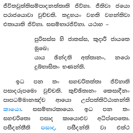
ජීවිතවුත්තිසම්පාදනත්තාති ජිව්හා. ජීතිවා ජයො
පරාජයොවා වුච්චති. තදුභයං වහති වහන්තිවා
එතායාති ජිව්හා. සසම්භාරජිව්හා. යථාහ –
පුරිසස්ස හි ජාතස්ස, කුදාරී ජායතෙ
මුඛෙ;
යාය ඡින්දති අත්තානං, නරො
දුබ්භාසිතං භණන්ති.
ඉධ පන තං සහචරිතත්තා ජිව්හාති
පසාදරූපමො වුච්චති. කුච්ඡිතානං කෙසාදීනං
පාපධම්මානඤ්ච ආයො උප්පත්තිට්ඨානන්ති
කායො
. සසම්භාරකායො. ඉධ පන තං
සහචරිතො පසාද කායොඑව අධිප්පෙතො.
පසීදන්තීති
පසාදා
. පසීදන්ති වා එත්ථ