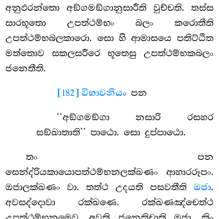
අනුඵරන්තො අඞ්ගමඞ්ගානුසාරීති වුච්චති. තස්ස
සාරභූතො උපත්ථම්භං බලං කරොතීති
උපත්ථම්භබලකාරො. සො හි ආමාසයෙ පතිට්ඨිත
මත්තොව සකලසරීරෙ භූතෙසු උපත්ථම්භකබලං
ජනෙතීති.
[182] විභාවනියං
පන
‘‘අඞ්ගමඞ්ගා නසාරි රසහර
සඞ්ඛාතාති’’ පාඨො. සො දුප්පාඨො.
තං පන
සෙන්ද්රියකායොපත්ථම්භනලක්ඛණං ආහාරරූපං.
ඔජාලක්ඛණං වා. තත්ථ උදයති පසවතීති
ඔජා
.
අවසද්දොවා රක්ඛණෙ. රක්ඛණඤ්චෙත්ථ
උපත්ථම්භනමෙව. අවති ජනෙතිචාති ඔජා. කිං