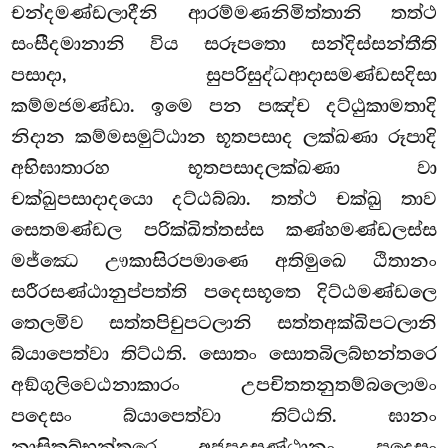
චන්දමණ්ඩලාදීනි ආරම්මණනිමිත්තානි තත්ථ
සංසීදමානානි විය සරූපතො සන්දිස්සන්තීති
පසාදා, සුපරිසුද්ධආදාසමණ්ඩසදිසා
කම්මජමණ්ඩා. ඉමෙ පන පඤ්ච දට්ඨුකාමතාදි
නිදාන කම්මසමුට්ඨාන භූතපසාද ලක්ඛණා රූපාදි
අභිඝාතාරහ භූතපසාදලක්ඛණා වා
චක්ඛුපසාදාදයො දට්ඨබ්බා. තත්ථ චක්ඛු තාව
සෙතමණ්ඩල පරික්ඛිත්තස්ස කණ්හමණ්ඩලස්ස
මජ්ඣෙ ඌකාසිරපමාණෙ අතිමුඛෙ ඨිතානං
සරීරසණ්ඨානුප්පත්ති පදෙසභූතෙ දිට්ඨමණ්ඩලෙ
තෙලමිව සත්තපිචුපටලානි සත්තඅක්ඛිපටලානි
බ්යාපෙත්වා තිට්ඨති. සොතං සොතබිලබ්භන්තරෙ
අඞ්ගුලිවෙඨනාකාරං උපචිතතනුතම්බලොමං
පදෙසං බ්යාපෙත්වා තිට්ඨති. ඝානං
නාසිකබ්භන්තරෙ අජපදසණ්ඨානං පදෙසං