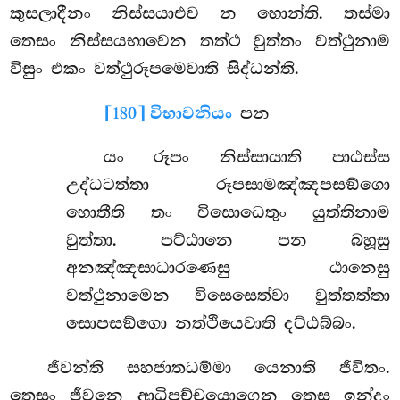
කුසලාදීනං නිස්සයාඑව න හොන්ති. තස්මා
තෙසං නිස්සයභාවෙන තත්ථ වුත්තං වත්ථුනාම
විසුං එකං වත්ථුරූපමෙවාති සිද්ධන්ති.
[180] විභාවනියං
පන
යං රූපං නිස්සායාති පාඨස්ස
උද්ධටත්තා රූපසාමඤ්ඤපසඞ්ගො
හොතීති තං විසොධෙතුං යුත්තිනාම
වුත්තා. පට්ඨානෙ පන බහූසු
අනඤ්ඤසාධාරණෙසු ඨානෙසු
වත්ථුනාමෙන විසෙසෙත්වා වුත්තත්තා
සොපසඞ්ගො නත්ථියෙවාති දට්ඨබ්බං.
ජීවන්ති සහජාතධම්මා යෙනාති ජීවිතං.
තෙසං ජීවනෙ ආධිපච්චයොගෙන තෙසු ඉන්දං