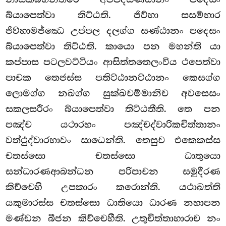
බ්යාපෙත්වා තිට්ඨති. ජිව්හා සසම්භාර
ජිව්හාමජ්ඣෙ උප්පල දලග්ග සණ්ඨානං පදෙසං
බ්යාපෙත්වා තිට්ඨති. කායො පන මහන්ති යා
කප්පාස පටලවට්ටියං ආසිත්තතෙලංවිය ථපෙත්වා
පාචක තෙජස්ස පතිට්ඨානට්ඨානං කෙසග්ග
ලොමග්ග නඛග්ග සුක්ඛචම්මානිච අවසෙසං
සකලසරීරං බ්යාපෙත්වා තිට්ඨතීති. තෙ පන
පඤ්ච යථාරහං පඤ්චද්වාරිකචිත්තානං
වත්ථුද්වාරභාවං සාධෙන්ති. තෙසුච එකෙකස්ස
චතස්සො චතස්සො ධාතුයො
සන්ධාරණආබන්ධන පරිපාචන සමුදීරණ
කිච්චෙහි උපකාරං කරොන්ති. යථාඛත්ති
යකුමාරස්ස
චතස්සො ධාතියො ධාරණ නහාපන
මණ්ඩන බීජන කිච්චෙහීති. උතුචිත්තාහාරාච නං