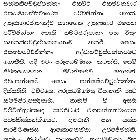
සන්තතිපච්චුප්පන්නං එකවීථි එකජවනවාර
එකසමාපත්තිවාරෙන පරිච්ඡින්නං හොති.
උතුජාහාරජානඤ්ච සභාගෙක උතුආහාර වසෙන
පරිච්ඡින්නං හොති. කම්මජරූපානං පන විසුං
සන්තතිපච්චුප්පන්නංනාම නත්ථි. තෙසං
එකභවපරිච්ඡින්නං අද්ධාපච්චුප්පන්නමෙව
හොතීති. යදි එවං අරූපධම්මානං කථන්ති. තෙහි
ජීවිතයොගෙන ජීවන්තාඑව හොන්ති.
එවංසන්තෙපි තෙසං සන්තතිපච්චුප්පන්නං
දිස්සතීති. වුච්චතෙ, අරූපධම්මෙසු විපාකානි තාව
කම්මජරූපසදිසානි. තානිපි හි අසති
වීථිචිත්තුප්පාදෙ යාවජීවංපි එකසන්තතිවසෙන
පවත්තිස්සන්තියෙව. ඉතරානි පන යස්ස
ආරම්මණස්ස ආපාතාගතත්තා උප්පජ්ජන්ති.
තස්මිං නිරුද්ධෙ තදභාවෙපි තදාරම්මණා බහූ