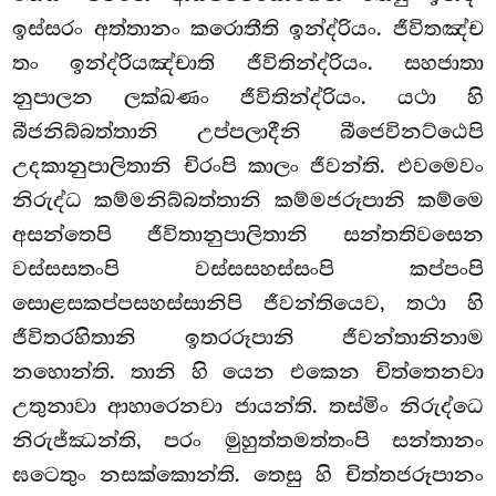
ඉස්සරං අත්තානං කරොතීති ඉන්ද්රියං. ජීවිතඤ්ච
තං ඉන්ද්රියඤ්චාති ජීවිතින්ද්රියං. සහජාතා
නුපාලන ලක්ඛණං ජීවිතින්ද්රියං. යථා හි
බීජනිබ්බත්තානි උප්පලාදීනි බීජෙවිනට්ඨෙපි
උදකානුපාලිතානි චිරංපි කාලං ජීවන්ති. එවමෙවං
නිරුද්ධ කම්මනිබ්බත්තානි කම්මජරූපානි කම්මෙ
අසන්තෙපි ජීවිතානුපාලිතානි සන්තතිවසෙන
වස්සසතංපි වස්සසහස්සංපි කප්පංපි
සොළසකප්පසහස්සානිපි ජීවන්තියෙව, තථා හි
ජීවිතරහිතානි ඉතරරූපානි ජීවන්තානිනාම
නහොන්ති. තානි හි යෙන එකෙන චිත්තෙනවා
උතුනාවා ආහාරෙනවා ජායන්ති. තස්මිං නිරුද්ධෙ
නිරුජ්ඣන්ති, පරං මුහුත්තමත්තංපි සන්තානං
ඝටෙතුං නසක්කොන්ති. තෙසු හි චිත්තජරූපානං