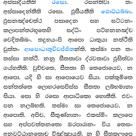
අස්සාදීයතීති
රසො
. රසන්තිවා තං
අස්සාදෙන්තීති රසො. ඵුසීයතීති
ඵොට්ඨබ්බං
.
ඵුසනඤ්චෙත්ථ පසාදෙන සහ ඝට්ටනං
කලාපන්තරභූතෙහි සද්ධිං පටිහනනඤ්ච
වෙදිතබ්බං. තදුභයංපි ආපො ධාතුයා නත්ථීති
වුත්තං
ආපොධාතුවිවජ්ජිත
න්ති. කස්මා පන තං
තස්සා නත්ථි. නනු සීතතාවා ද්රවතාවා ඵුසිත්වා
ගය්හතීති. වුච්චතෙ, සීතතා හි තෙජොයෙව, න
ආපො. යදි හි සා ආපොයෙව සියා. පක්කුමිතෙ
සන්තත්තෙ ලොහරසෙපිස්ස සීතතා ලබ්භමානා
සියා. සො හි රසො ආපාධිකො හොතීති. එවං
පන නලබ්භති. තස්මා සා තෙජොයෙව, න
ආපොති.
අපිච, සීතුණ්හානං එකස්මිං කලාපෙ
සහ අප්පවත්තනතො ඔරපාරානං විය තෙසං
අනවට්ඨානතොච විඤ්ඤායති. න හි සීතකලාපෙ