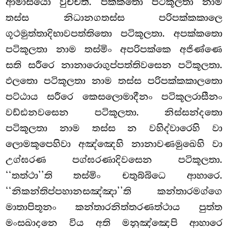
ආමාසයො වුච්චති. පක්කතො පටිකූලතා නාම
තස්ස නිධානගතස්ස පරිපක්කකාලෙ
ගූථමුත්තාදිභාවපත්තිතො පටිකූලතා. අපක්කතො
පටිකූලතා නාම තස්මිං අපරිපක්කෙ අජිණ්ණෙ
සති සරීරෙ නානාරොගුප්පත්තිවසෙන පටිකූලතා.
ඵලතො පටිකූලතා නාම තස්ස පරිපක්කකාලතො
පට්ඨාය සරීරෙ කෙසලොමාදීනං පටිකූලරාසීනං
වඩ්ඪනවසෙන පටිකූලතා. නිස්සන්දතො
පටිකූලතා නාම තස්ස න වහිද්වාරෙහි වා
ලොමකූපෙහිවා අඤ්ඤෙහි නානාවණමුඛෙහි වා
උග්ඝරණ පග්ඝරණාදිවසෙන පටිකූලතා.
‘‘තත්ථා’’ති තස්මිං චතුබ්බිධෙ ආහාරෙ.
‘‘නිකන්තිප්පහානසඤ්ඤා’’ති කන්තාරමග්ගෙ
මාතාපිතූනං කන්තාරනිත්තරණත්ථාය පුත්ත
මංසඛාදනෙ විය අති මනුඤ්ඤෙපි ආහාරෙ