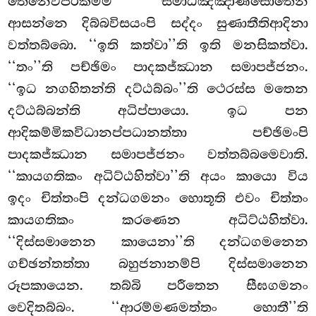
තෙනෙවපරිකම්ම සමාධිඤ්ඤාණසොතෙන
ආසන්නෙ දිබ්බවිසයංපි සද්දං සුණාතීතිආදිනා
වත්තබ්බො. ‘‘ඉති කත්වා’’ති ඉති මනසිකත්වා.
‘‘තං’’ති පච්ඡිමං පාදකජ්ඣාන සමාපජ්ජනං.
‘‘ඉධ නගහිතන්ති දට්ඨබ්බං’’ති ථෙරස්ස මතෙන
දට්ඨබ්බන්ති අධිප්පායො. ඉධ පන
ආදිකම්මිකවිධානප්පධානත්තා පච්ඡිමංපි
පාදකජ්ඣාන සමාපජ්ජනං
වත්තබ්බමෙවාති.
‘‘කායගතිකං අධිට්ඨහිත්වා’’ති අයං කායො විය
ඉදං චිත්තංපි දන්ධගමනං හොතූති එවං චිත්තං
කායගතිකං කරණෙන අධිට්ඨහිත්වා.
‘‘දිස්සමානෙන කායෙනා’’ති දන්ධගමනෙන
ගච්ඡන්තත්තා බහුජනානම්පි දිස්සමානෙන
රූපකායෙන. තබ්බි පරීතෙන සීඝගමනං
වෙදිතබ්බං. ‘‘ආරම්මණමත්තං හොතී’’ති