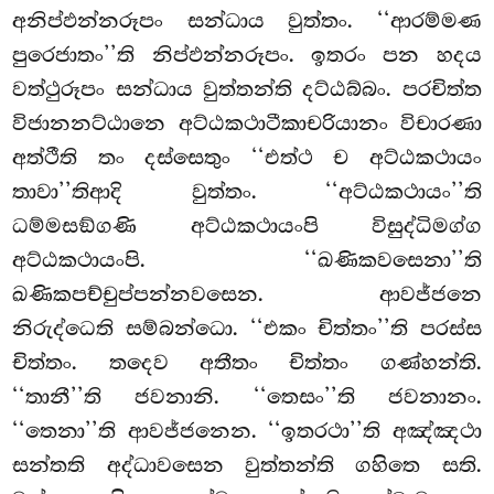
අනිප්ඵන්නරූපං සන්ධාය වුත්තං. ‘‘ආරම්මණ
පුරෙජාතං’’ති නිප්ඵන්නරූපං. ඉතරං පන හදය
වත්ථුරූපං සන්ධාය වුත්තන්ති දට්ඨබ්බං. පරචිත්ත
විජානනට්ඨානෙ අට්ඨකථාටීකාචරියානං විචාරණා
අත්ථීති තං දස්සෙතුං ‘‘එත්ථ ච අට්ඨකථායං
තාවා’’තිආදි වුත්තං. ‘‘අට්ඨකථායං’’ති
ධම්මසඞ්ගණි අට්ඨකථායංපි විසුද්ධිමග්ග
අට්ඨකථායංපි. ‘‘ඛණිකවසෙනා’’ති
ඛණිකපච්චුප්පන්නවසෙන. ආවජ්ජනෙ
නිරුද්ධෙති සම්බන්ධො. ‘‘එකං චිත්තං’’ති පරස්ස
චිත්තං. තදෙව අතීතං චිත්තං ගණ්හන්ති.
‘‘තානී’’ති ජවනානි. ‘‘තෙසං’’ති ජවනානං.
‘‘තෙනා’’ති ආවජ්ජනෙන. ‘‘ඉතරථා’’ති අඤ්ඤථා
සන්තති අද්ධාවසෙන වුත්තන්ති ගහිතෙ සති.