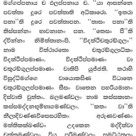
මග්ගප්පනාය ච ඵලප්පනාය ච. ‘‘යා ආසන්නෙ
පවත්තා දූරෙ පවත්තාති අධිකාරො. ‘‘ඉතරා
පනා’’ති දූරෙ පවත්තාපන. ‘‘තාසං පනා’’ති
තිස්සන්නං භාවනානං පන. ‘‘තෙසං පී’’ති
ද්වින්නං නිමිත්තානංපි. ‘‘විදත්ථිචතුරඞ්ගුලං’’
නාම විත්ථාරතො චතුරඞ්ගුලාධිකං
විදත්ථිප්පමාණං. විදත්ථිප්පමාණං වා
චතුරඞ්ගුලප්පමාණං වාතිපි යුජ්ජති. තථාහි
විසුද්ධිමග්ගෙ වායොකසිණ විධානෙ
චතුරඞ්ගුලප්පමාණං සීසං වාතෙන පහරියමානං
දිස්වාති වුත්තං. ඛලමණ්ඩලං නාම කස්සකානං
කස්සමද්දනභූමිභාගමණ්ඩලං. ‘‘කතං වා’’ති
නීලාදිවණ්ණවිසෙසරහිතං අරුණවණ්ණං
මත්තිකක්ඛණ්ඩං උදකෙන මද්දිත්වා
චක්කමණ්ඩලං විය පරිමණ්ඩලං සුමට්ඨතලං