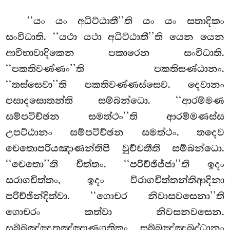
‘‘යං යං අධිට්ඨාතී’’ති යං යං සතාදිකං
සංවිධාති. ‘‘යථා යථා අධිට්ඨාතී’’ති යෙන යෙන
ආවිභාවාදිකෙන පකාරෙන සංවිධාති.
‘‘පකතිවණ්ණං’’ති පකතිසණ්ඨානං.
‘‘තස්සෙවා’’ති පකතිවණ්ණස්සෙව. දෙවානං
පසාදසොතන්ති සම්බන්ධො. ‘‘ආරම්මණ
සම්පටිච්ඡන සමත්ථං’’ති ආරම්මණස්ස
උපට්ඨානං සම්පටිච්ඡන සමත්ථං. තදෙව
චෙතොපරියඤාණන්තිපි වුච්චතීති සම්බන්ධො.
‘‘චෙතො’’ති චිත්තං. ‘‘පරිච්ඡිජ්ජා’’ති ඉදං
සරාගචිත්තං, ඉදං විරාගචිත්තන්තිආදිනා
පරිච්ඡින්දිත්වා. ‘‘ගොචර නිවාසවසෙනා’’ති
ගොචරං කත්වා නිවසනවසෙන.
සබ්බඤ්ඤුතඤ්ඤාණගතිකං සබ්බඤ්ඤුබුද්ධානං