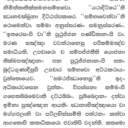
නිමිත්තාතික්කමනසම්භවො. ‘‘යථාදිට්ඨෙ’’ති
ඣානචක්ඛුනා දිට්ඨප්පකාරෙ. ‘‘සම්භාවෙත්වා’’ති
ථොමෙත්වා. සම්මා අනුස්සරණං සමනුස්සරණං.
‘‘ඉතරෙසංපි වා’’ති පුථුජ්ජන පණ්ඩිතානංපි වා.
මරණ සඤ්ඤා වවත්ථානෙසු පරිකම්මඤ්ච
සමාධියති, උපචාරො ච සම්පජ්ජතීති යොජනා
තික්ඛපඤ්ඤානං පන පුථුජ්ජනානංපි සතං
බුද්ධගුණාදීසුපි උපචාර සම්භවො අට්ඨකථායං
වුත්තොයෙව. ‘‘සමථජ්ඣානෙසූ’’ති ඉදං
අධිකාරවසෙන වුත්තං. විපස්සනා කම්මංපි
ගහෙතබ්බමෙවාති දට්ඨබ්බං. පුබ්බෙදානං දත්වා
ඉමිනා පුඤ්ඤෙන ආයතිං ඣානාභිඤ්ඤායො වා
මග්ගඵලානි වා පටිලභිස්සාමීති පත්ථනං කත්වා
ආගතොපි කතාධිකාරො එවාතිපි වදන්ති. කතමො