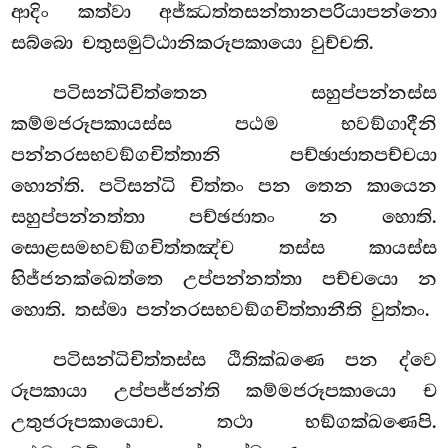
ආදිං කත්වා අජ්ඣත්තසන්තානපරියාපන්නො
සබ්බො චතුසමුට්ඨානිකරූපකායො වුච්චති.
පටිසන්ධිචිත්තෙන සහුප්පන්නස්ස
කම්මජරූපකායස්ස පඨම භවඞ්ගාදීනි
පන්නරසභවඞ්ගචිත්තානි පච්ඡාජාතපච්චයා
හොන්ති. පටිසන්ධි චිත්තං පන තෙන කායෙන
සහුප්පන්නත්තා
පච්ඡජාතං න හොති.
සොළසමභවඞ්ගචිත්තඤ්ච තස්ස කායස්ස
භිජ්ජනක්ඛෙත්තෙ උප්පන්නත්තා පච්චයො න
හොති. තස්මා පන්නරසභවඞ්ගචිත්තානීති වුත්තං.
පටිසන්ධිචිත්තස්ස ඨිතික්ඛණෙ පන ද්වෙ
රූපකායා උප්පජ්ජන්ති කම්මජරූපකායො ච
උතුජරූපකායොච. තථා භඞ්ගක්ඛණෙපි.