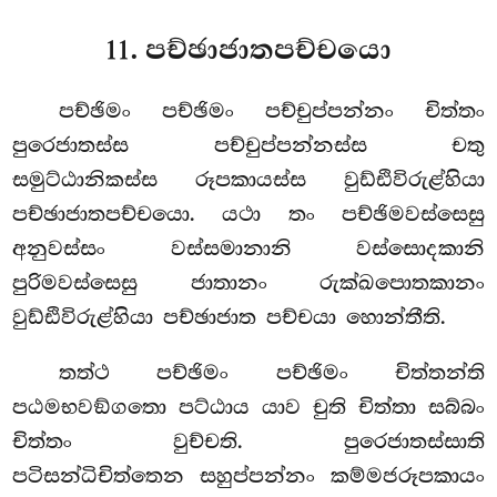
11. පච්ඡාජාතපච්චයො
පච්ඡිමං පච්ඡිමං පච්චුප්පන්නං චිත්තං
පුරෙජාතස්ස පච්චුප්පන්නස්ස චතු
සමුට්ඨානිකස්ස රූපකායස්ස වුඩ්ඪිවිරුළ්හියා
පච්ඡාජාතපච්චයො. යථා තං පච්ඡිමවස්සෙසු
අනුවස්සං වස්සමානානි වස්සොදකානි
පුරිමවස්සෙසු ජාතානං රුක්ඛපොතකානං
වුඩ්ඪිවිරුළ්හියා පච්ඡාජාත පච්චයා හොන්තීති.
තත්ථ පච්ඡිමං පච්ඡිමං චිත්තන්ති
පඨමභවඞ්ගතො පට්ඨාය යාව චුති චිත්තා සබ්බං
චිත්තං වුච්චති. පුරෙජාතස්සාති
පටිසන්ධිචිත්තෙන සහුප්පන්නං කම්මජරූපකායං