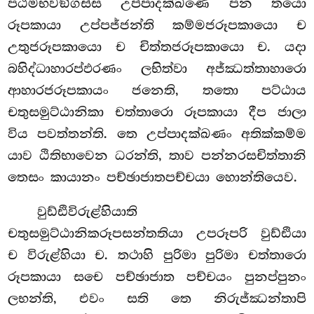
පඨමභවඞ්ගස්ස උප්පාදක්ඛණෙ පන තයො
රූපකායා උප්පජ්ජන්ති කම්මජරූපකායො ච
උතුජරූපකායො ච චිත්තජරූපකායො ච. යදා
බහිද්ධාහාරප්ඵරණං ලභිත්වා අජ්ඣත්තාහාරො
ආහාරජරූපකායං ජනෙති, තතො පට්ඨාය
චතුසමුට්ඨානිකා චත්තාරො රූපකායා දීප ජාලා
විය පවත්තන්ති. තෙ උප්පාදක්ඛණං අතික්කම්ම
යාව ඨිතිභාවෙන ධරන්ති, තාව පන්නරසචිත්තානි
තෙසං කායානං පච්ඡාජාතපච්චයා හොන්තියෙව.
වුඩ්ඪිවිරුළ්හියාති
චතුසමුට්ඨානිකරූපසන්තතියා උපරූපරි වුඩ්ඪියා
ච විරුළ්හියා ච. තථාහි පුරිමා පුරිමා චත්තාරො
රූපකායා සචෙ පච්ඡාජාත පච්චයං පුනප්පුනං
ලභන්ති, එවං සති තෙ නිරුජ්ඣන්තාපි