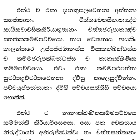
එත්ථ ච එකා දානකුසලචෙතනා අත්තනා
සහජාතානං චිත්තචෙතසිකානඤ්ච
කායිකවාචසිකකිරියාභූතානං චිත්තජරූපානඤ්ච
සහජාතකම්මපච්චයො. තාය චෙතනාය ආයතිං
කාලන්තරෙ උප්පජ්ජමානස්ස විපාකක්ඛන්ධස්ස
ච කම්මජරූපක්ඛන්ධස්ස ච නානාක්ඛණික
කම්මපච්චයො. එවං එකා කම්මපථපත්තා
සුචරිතදුච්චරිතචෙතනා ද්වීසු කාලෙසුද්වින්නං
පච්චයුප්පන්නානං ද්වීහි පච්චයසත්තීහි පච්චයො
හොතීති.
එත්ථ ච නානාක්ඛණිකකම්මපච්චයෙ
කම්මන්ති කිරියාවිසෙසො. සො පන චෙතනාය
නිරුද්ධායපි අනිරුජ්ඣිත්වා තං චිත්තසන්තානං