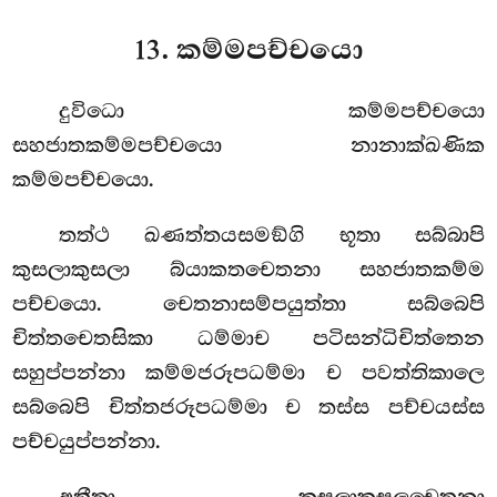
13. කම්මපච්චයො
දුවිධො කම්මපච්චයො
සහජාතකම්මපච්චයො නානාක්ඛණික
කම්මපච්චයො.
තත්ථ ඛණත්තයසමඞ්ගි භූතා සබ්බාපි
කුසලාකුසලා බ්යාකතචෙතනා සහජාතකම්ම
පච්චයො. චෙතනාසම්පයුත්තා සබ්බෙපි
චිත්තචෙතසිකා ධම්මාච පටිසන්ධිචිත්තෙන
සහුප්පන්නා කම්මජරූපධම්මා ච පවත්තිකාලෙ
සබ්බෙපි චිත්තජරූපධම්මා ච තස්ස පච්චයස්ස
පච්චයුප්පන්නා.
අතීතා
කුසලාකුසලචෙතනා