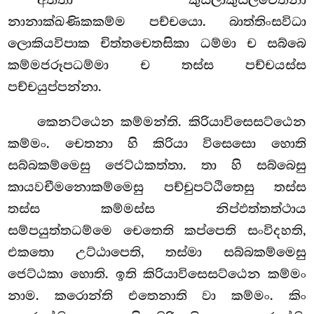
නානාක්ඛණිකකම්ම පච්චයො. බාත්තිංසවිධා
ලොකියවිපාක චිත්තචෙතසිකා ධම්මා ච සබ්බෙ
කම්මජරූපධම්මා ච තස්ස පච්චයස්ස
පච්චයුප්පන්නා.
කෙනට්ඨෙන කම්මන්ති. කිරියාවිසෙසට්ඨෙන
කම්මං. චෙතනා හි කිරියා විසෙසො හොති
සබ්බකම්මෙසු ජෙට්ඨකත්තා. තා හි සබ්බෙසු
කායවචීමනොකම්මෙසු පච්චුපට්ඨිතෙසු තස්ස
තස්ස කම්මස්ස නිප්ඵත්තත්ථාය
සම්පයුත්තධම්මෙ චෙතෙති කප්පෙති සංවිදහති,
එකතො උට්ඨාපෙති, තස්මා සබ්බකම්මෙසු
ජෙට්ඨකා හොති. ඉති කිරියාවිසෙසට්ඨෙන කම්මං
නාම. කරොන්ති එතෙනාති වා කම්මං. කිං