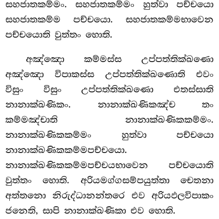
සහජාතකම්මං. සහජාතකම්මං හුත්වා පච්චයො
සහජාතකම්ම පච්චයො. සහජාතකම්මභාවෙන
පච්චයොති වුත්තං හොති.
අඤ්ඤො කම්මස්ස උප්පත්තික්ඛණො
අඤ්ඤො විපාකස්ස උප්පත්තික්ඛණොති එවං
විසුං විසුං උප්පත්තික්ඛණො එතස්සාති
නානාක්ඛණිකං. නානාක්ඛණිකඤ්ච තං
කම්මඤ්චාති නානාක්ඛණිකකම්මං.
නානාක්ඛණිකකම්මං හුත්වා පච්චයො
නානාක්ඛණිකකම්මපච්චයො.
නානාක්ඛණිකකම්මපච්චයභාවෙන පච්චයොති
වුත්තං හොති. අරියමග්ගසම්පයුත්තා චෙතනා
අත්තනො නිරුද්ධානන්තරෙ එව අරියඵලවිපාකං
ජනෙති, සාපි නානාක්ඛණිකා එව හොති.