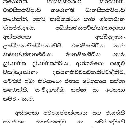
කරොන්ති. කායිකකිරියංපි කරොන්ති,
වාචසිකකිරියංපි කරොන්ති, මානසිකකිරියංපි
කරොන්ති. තත්ථ කායිකකිරියා නාම ගමනඨාන
නිසජ්ජාදයො අභික්කමනපටික්කමනාදයො
අන්තමසො අක්ඛිදලානං
උක්ඛිපනනික්ඛිපනානිපි. වාචසිකකිරියා නාම
වාචාපවත්තනකිරියා. මානසිකකිරියා නාම
සුචින්තිත දුචින්තිතකිරියා, අන්තමසො පඤ්ච
විඤ්ඤාණානං දස්සනකිච්චසවනකිච්චාදීනිපි.
සබ්බාපි ඉමා කිරියායො එතාය චෙතනාය සත්තා
කරොන්ති, සංවිදහන්ති, තස්මා සා චෙතනා
කම්මං නාම.
අත්තනො පච්චයුප්පන්නෙන සහ ජායතීති
සහජාතං. සහජාතඤ්ච තං කම්මඤ්චාති