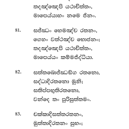
තදඤ්ඤෙපි
යථාචිත්තං,
මාපෙය්යාහං නමෙ ජිනං.
.
සජ්ඣං හෙමඤ්ච රතනං,
81
ගෙහං වත්ථඤ්ච භොජනං;
තදඤ්ඤෙපි යථාචිත්තං,
මාපෙය්යං කම්මජිද්ධියා.
.
සත්තබොජ්ඣඞ්ග
රතනො,
82
සද්ධාදිරතනො මුනි;
සතිප්පභුතිරතනො,
වන්දෙ තං පුරිසුත්තමං.
.
චක්කාදිසත්තරතනං,
83
මුත්තාදිරතනං සුභං;