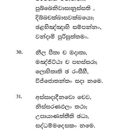
පුබ්බෙනිවාසානුස්සති
,
දිබ්බචක්ඛාසවක්ඛයො;
ඡළභිඤ්ඤාහි සම්පන්නං,
වන්දාමි පුරිසුත්තමං.
.
නීල පීතා ච ඔදාතා,
30
මඤ්ජිට්ඨා ච පභස්සරා;
ලොහිතාති ඡ රංසීහී,
විජ්ජොතන්තං සදා නමෙ.
.
අස්සාදාදීනවො
චෙව,
31
නිස්සරණඵලං තථා;
උපායාණත්තීති ඡධා,
සද්ධම්මදෙසකං නමෙ.