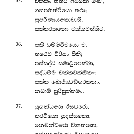
.
චක්කං
හත්ථි අස්සො මණි,
35
ගහපතිත්ථියො තථා;
සුපරිණායකොචාති,
සත්තරතනො චක්කවත්තීව.
.
සති ධම්මවිචයො ච,
36
තථෙව වීරියං පීති;
පස්සද්ධි
සමාධුපෙක්ඛා,
සද්ධම්ම චක්කවත්තිකං;
සත්ත බොජ්ඣඞ්ගරතනං,
නමාමි පුරිසුත්තමං.
.
යුගන්ධරො
ඊසධරො,
37
කරවීකො සුදස්සනො;
නෙමින්ධරො විනතකො,