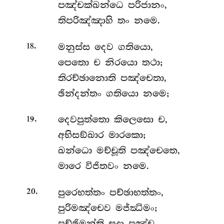
පඤ්චක්ඛන්ධෙ පරිජානං,
තිපරිඤ්ඤාහි තං නමෙ.
.
මනුස්ස දෙව ගතියො,
18
පෙතො ච නිරයො තථා;
තිරච්ඡානොති පඤ්චෙතා,
ඡින්දන්තං ගතියො නමෙ;
.
දෙවපුත්තො
කිලෙසො ච,
19
අභිසඞ්ඛාර මාරකො;
ඛන්ධො මච්චූති පඤ්චෙතෙ,
මාරෙ විජිතවං නමෙ.
.
පුරෙභත්තං පච්ඡාභත්තං,
20
පුරිමඤ්චෙව මජ්ඣිමං;
පච්ඡිමන්ති සදා පඤ්ච,