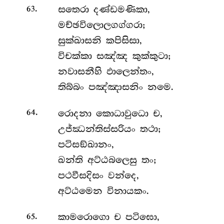
.
සතෙරා
දණ්ඩමණිකා,
63
මච්ඡවිලොලගග්ගරා;
සුක්ඛාසනි කපිසිසා,
විචක්කා සඤ්ඤ කුක්කුටා;
නවාසනීහි ඵාලෙන්තං,
තිබ්බං පඤ්ඤාසනිං නමෙ.
.
රොදනා
කොධාවුධො ච,
64
උජ්ඣන්තිස්සරියං තථා;
පටිසඞ්ඛානං,
ඛන්ති අට්ඨබලෙසු තං;
පථවීසදිසං වන්දෙ,
අට්ඨමෙන විනායකං.
.
කාමරොගො
ච පටිඝො,
65