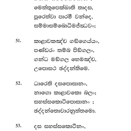
මෙත්තුපෙක්ඛාති තාදස,
පූරෙත්වා පාරමී වන්දෙ,
සම්මාසම්බොධිමජ්ඣවං;
.
කාළාවකඤ්ච ගඞ්ගෙය්යං,
51
පණ්ඩරං තම්බ පිඞ්ගලං,
ගන්ධ මඞ්ගල හෙමඤ්ච,
උපොසථ ඡද්දන්තිමෙ.
.
ධාරෙති දසපොසානං,
52
නාගො කාළාවකො බලං;
සහස්සකොටිපොසානං
;
ඡද්දන්තොවාරනුත්තමො.
.
දස සහස්සකොටීනං,
53