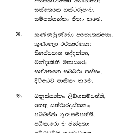
අස්සකණ්ණො මහානගෙ;
සත්තෙතෙ හත්ථරූපංව,
සම්පස්සන්තං ජිනං නමෙ.
.
කණ්ණමුණ්ඩො අනොතත්තො,
38
කුණාලො රථකාරකො;
සීහප්පපාත ඡද්දන්තා,
මන්දාකිනී මහාසරෙ;
සත්තෙතෙ
සබ්බථා පස්සං,
දිට්ඨෙව පාතිකං නමෙ.
.
මනුස්සත්තං ලිඞ්ගසම්පත්ති,
39
හෙතු සත්ථාරදස්සනං;
පබ්බජ්ජා ගුණසම්පත්ති,
අධිකාරො ච ඡන්දතා;