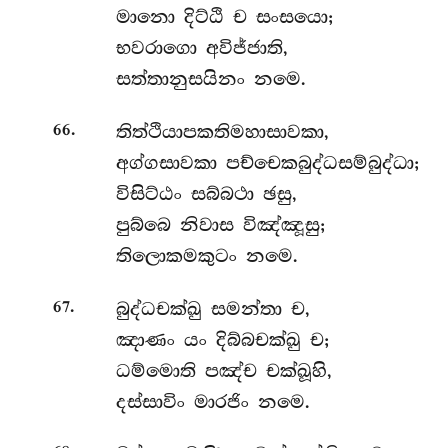
මානො දිට්ඨි ච සංසයො;
භවරාගො අවිජ්ජාති,
සත්තානුසයිනං නමෙ.
.
තිත්ථියාපකතිමහාසාවකා,
66
අග්ගසාවකා පච්චෙකබුද්ධසම්බුද්ධා;
විසිට්ඨං
සබ්බථා ඡසු,
පුබ්බෙ නිවාස විඤ්ඤූසු;
තිලොකමකුටං නමෙ.
.
බුද්ධචක්ඛු සමන්තා ච,
67
ඤාණං යං දිබ්බචක්ඛු ච;
ධම්මොති පඤ්ච චක්ඛූහි,
දස්සාවිං මාරජිං නමෙ.