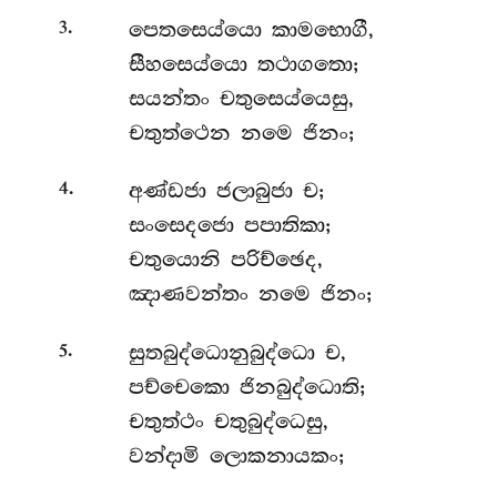
.
පෙතසෙය්යො
කාමභොගී,
3
සීහසෙය්යො තථාගතො;
සයන්තං චතුසෙය්යෙසු,
චතුත්ථෙන නමෙ ජිනං;
.
අණ්ඩජා ජලාබුජා ච;
4
සංසෙදජො පපාතිකා;
චතුයොනි පරිච්ඡෙද,
ඤාණවන්තං නමෙ ජිනං;
.
සුතබුද්ධොනුබුද්ධො
ච,
5
පච්චෙකො ජිනබුද්ධොති;
චතුත්ථං චතුබුද්ධෙසු,
වන්දාමි ලොකනායකං;