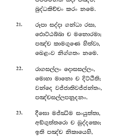
බුද්ධකිච්චං කරං නමෙ.
.
රූපා
සද්දා ගන්ධා රසා,
21
ඵොට්ඨබ්බා ච මනොරමා;
පඤ්ච කාමගුණෙ හිත්වා,
ඛෙළංව නිග්ගතං නමෙ.
.
රාගසල්ලං
දොසසල්ලං,
22
මොහා මානො ච දිට්ඨීති;
වන්දෙ වජ්ජාතිවජ්ජන්තං,
පඤ්චසල්ලපනූදනං.
.
දීඝො මජ්ඣිම සංයුත්තා,
23
අඞ්ගුත්තරො ච ඛුද්දකො;
ඉති පඤ්ච නිකායෙහි,