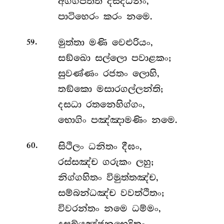
අග්ගපත්ත දසිද්ධීනං,
පාටිහෙරං කරං නමෙ.
.
මුත්තා
මණි වෙළුරියං,
59
සඞ්ඛො සල්ලො පවාළකං;
සුවණ්ණං රජතං ලොහි,
තඞ්කො මසාරගල්ලන්ති;
දසධා
රතනෙහිග්ගං,
භොගිං පඤ්ඤාමණිං නමෙ.
.
සිථිලං ධනිතං දීඝං,
60
රස්සඤ්ච ගරුකං ලහු;
නිග්ගහිතං විමුත්තඤ්ච,
සම්බන්ධඤ්ච වවත්ථිතං;
විවරන්තං නමෙ ධම්මං,
දසබ්යඤ්ජනභෙදිතං.