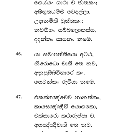
ගෙය්යං ගාථා ච ජාතකං;
අබ්භූතධම්ම වෙදල්ලා,
උදානමිති වුත්තකං;
නවඞ්ගං සබ්බලොකස්ස,
දදන්තං සාසනං නමෙ.
.
යා
සමාපත්තියො අට්ඨ,
46
නිරොධො චාති තෙ නව,
අනුපුබ්බවිහාරෙ තං,
සෙවන්තං රුචියා නමෙ.
.
එකත්තඤ්චෙව නානත්තං,
47
කායසඤ්ඤීහි යොගතො,
චත්තාරො තථාරුප්පා ච,
අසඤ්ඤීචාති තෙ නව,