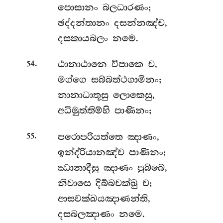
පොසානං බලධාරණං;
ඡද්දන්තානං දසන්නඤ්ච,
දසකායබලං නමෙ.
.
ඨානාඨානෙ
විපාකෙ ච,
54
මග්ගෙ සබ්බත්ථගාමිනං;
නානාධාතූසු ලොකෙසු,
අධිමුත්තිම්හි පාණිනං;
.
පරොපරියත්තෙ ඤාණං,
55
ඉන්ද්රියානඤ්ච පාණිනං;
ඣානාදීසු ඤාණං පුබ්බෙ,
නිවාසෙ දිබ්බචක්ඛු ච;
ආසවක්ඛයඤාණන්ති,
දසබලඤාණං නමෙ.