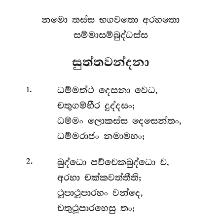
නමො තස්ස භගවතො අරහතො
සම්මාසම්බුද්ධස්ස
සුත්තවන්දනා
.
ධම්මත්ථ
දෙසනා වෙධ,
1
චතුගම්භීර දුද්දසං;
ධම්මං ලොකස්ස දෙසෙන්තං,
ධම්මරාජං නමාමහං;
.
බුද්ධො
පච්චෙකබුද්ධො ච,
2
අරහා චක්කවත්තීති;
ථූපාථූපාරහං වන්දෙ,
චතුථූපාරහෙසු තං;