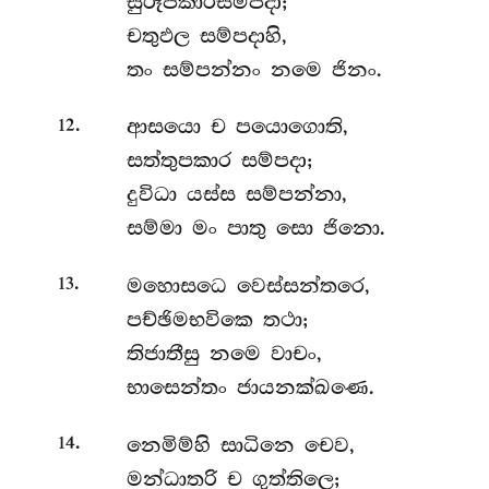
සුරූපකාරසම්පදා;
චතුඵල සම්පදාහි,
තං සම්පන්නං නමෙ ජිනං.
.
ආසයො
ච පයොගොති,
12
සත්තුපකාර සම්පදා;
දුවිධා යස්ස සම්පන්නා,
සම්මා මං පාතු සො ජිනො.
.
මහොසධෙ වෙස්සන්තරෙ,
13
පච්ඡිමභවිකෙ තථා;
තිජාතීසු නමෙ වාචං,
භාසෙන්තං ජායනක්ඛණෙ.
.
නෙමිම්හි
සාධිනෙ චෙව,
14
මන්ධාතරි ච ගුත්තිලෙ;