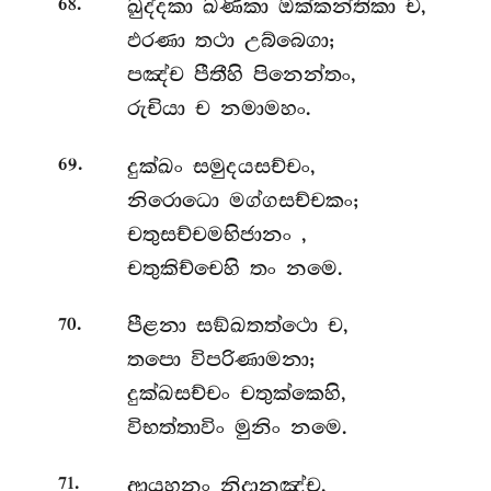
.
ඛුද්දකා
ඛණිකා ඔක්කන්තිකා ච,
68
ඵරණා තථා උබ්බෙගා;
පඤ්ච පීතීහි පිනෙන්තං,
රුචියා ච නමාමහං.
.
දුක්ඛං සමුදයසච්චං,
69
නිරොධො මග්ගසච්චකං;
චතුසච්චමභිජානං
,
චතුකිච්චෙහි තං නමෙ.
.
පීළනා සඞ්ඛතත්ථො ච,
70
තපො විපරිණාමනා;
දුක්ඛසච්චං චතුක්කෙහි,
විභත්තාවිං මුනිං නමෙ.
.
ආයූහනං
නිදානඤ්ච,
71