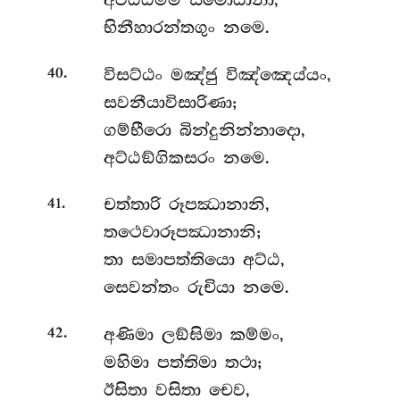
අට්ඨධම්ම සමොධානා,
භිනීහාරන්තගුං නමෙ.
.
විසට්ඨං
මඤ්ජු විඤ්ඤෙය්යං,
40
සවනීයාවිසාරිණා;
ගම්භීරො බින්දුනින්නාදො,
අට්ඨඞ්ගිකසරං නමෙ.
.
චත්තාරි
රූපඣානානි,
41
තථෙවාරූපඣානානි;
තා සමාපත්තියො අට්ඨ,
සෙවන්තං රුචියා නමෙ.
.
අණිමා ලඞ්ඝිමා කම්මං,
42
මහිමා පත්තිමා තථා;
ඊසිතා
වසිතා චෙව,