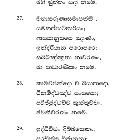
ඡහි මුත්තං සදා නමෙ.
.
මහාකරුණාසමාපත්ති
,
27
යමකප්පාටිහාරියං;
ආසයානුසයෙ ඤාණං,
ඉන්ද්රියාන පරොපරෙ;
සබ්බඤ්ඤුතා නාවරණං,
ඡා සාධාරණිකං නමෙ.
.
කාමච්ඡන්දො
ච බ්යාපාදො,
28
ථිනමිද්ධඤ්ච සංසයො;
අවිජ්ජුද්ධච්ච කුක්කුච්චං,
ඡවිනීවරණං නමෙ.
.
ඉද්ධිවිධං දිබ්බසොතං,
29
පරචිත්ත විජානනා;