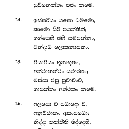
සුවිනෙන්තං පජං නමෙ.
.
ඉස්සරියං
යසො ධම්මො,
24
කාමො සිරී පයත්තීති;
භග්යෙහි ඡහි සම්පන්නං,
වන්දාමි ලොකනායකං.
.
පියාපියං
භූතාභූතං,
25
අත්ථානත්ථං යථාරහං;
මිස්සා ඡසු සුවාචංව,
භාසන්තං අත්ථකං නමෙ.
.
අලසො ච පමාදො ච,
26
අනුට්ඨානං අසංයමො;
නිද්දා තන්තීති ඡිද්දෙහි,