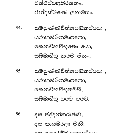
වත්ථප්පභුතිරතනං,
ඡන්දක්ඛණෙ ලභාමහං.
.
සම්පුණ්ණචිත්තසඞ්කප්පො
,
84
යථාකඞ්ඛිතමාපකො,
කෙනචිනභිභූතො යො,
සබ්බාභිභූ නමෙ ජිනං.
.
සම්පුණ්ණචිත්තසඞ්කප්පො
,
85
යථාකඞ්ඛිතමාපකො,
කෙනචිනභිභූතම්හි,
සබ්බාභිභූ භවෙ භවෙ.
.
දස ඡද්දන්තරාජාව,
86
දස කායබලො මුනි;
දස ඤාණබ්බලොතුල්යො,