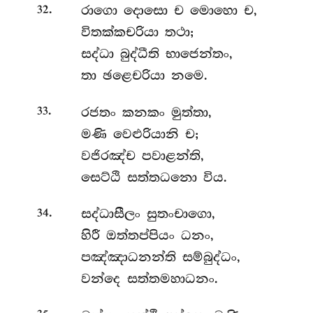
.
රාගො
දොසො ච මොහො ච,
32
විතක්කචරියා තථා;
සද්ධා බුද්ධීති භාජෙන්තං,
තා ඡළෙචරියා නමෙ.
.
රජතං කනකං මුත්තා,
33
මණි වෙළුරියානි ච;
වජිරඤ්ච පවාළන්ති,
සෙට්ඨි සත්තධනො විය.
.
සද්ධාසීලං සුතංචාගො,
34
හිරී ඔත්තප්පියං ධනං,
පඤ්ඤාධනන්ති සම්බුද්ධං,
වන්දෙ සත්තමහාධනං.