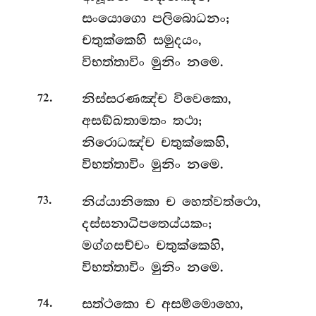
සංයොගො පලිබොධනං;
චතුක්කෙහි සමුදයං,
විභත්තාවිං මුනිං නමෙ.
.
නිස්සරණඤ්ච විවෙකො,
72
අසඞ්ඛතාමතං තථා;
නිරොධඤ්ච චතුක්කෙහි,
විභත්තාවිං මුනිං නමෙ.
.
නිය්යානිකො
ච හෙත්වත්ථො,
73
දස්සනාධිපතෙය්යකං;
මග්ගසච්චං චතුක්කෙහි,
විභත්තාවිං මුනිං නමෙ.
.
සත්ථකො
ච අසම්මොහො,
74