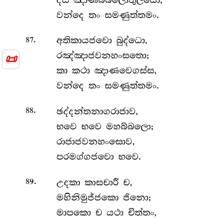
වන්දෙ තං සමණුත්තමං.
.
අතිකායජවො
බුද්ධො,
87
📜
රඤ්ඤාජවනහංසතො;
කා කථා ඤාණවෙගස්ස,
වන්දෙ තං සමණුත්තමං.
.
ඡද්දන්තනාගරාජාව,
88
භවෙ භවෙ මහබ්බලො;
රාජාජවනහංසොව,
පරමග්ගජවො භවෙ.
.
උදකා
කාසචාරී ච,
89
මහිනිමුජ්ජකො ජිනො;
මාපකො ච යථා චිත්තං,