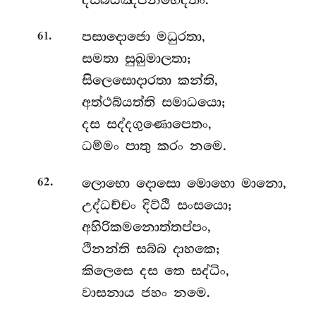
.
පසාදොජො
මධුරතා,
61
සමතා සුඛුමාලතා;
සිලෙසොදාරතා කන්ති,
අත්ථබ්යත්ති සමාධයො;
දස සද්දගුණොපෙතං,
ධම්මං පාතු කරං නමෙ.
.
ලොභො
දොසො මොහො මානො,
62
උද්ධච්චං දිට්ඨි සංසයො;
අහිරිකමනොත්තප්පං,
ථිනන්ති සබ්බ දාහකෙ;
කිලෙසෙ දස තෙ සද්ධිං,
වාසනාය ජහං නමෙ.