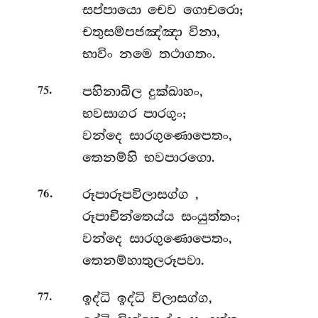
සප්පායො චෙව ගොචරො;
චතුසම්පජඤ්ඤා විනා,
භාවිං නමෙ තථාගතං.
.
පහිනාඛිල දුක්ඛාහං,
75
භවසාගර පාරගුං;
වන්දෙ සාරගුණොපෙතං,
තෙනම්හි භවපාරගො.
.
රූපාරූපවිලාසග්ග
,
76
රූපාචින්තෙය්ය සංයුත්තං;
වන්දෙ සාරගුණොපෙතං,
තෙනම්හාතුලරූපවා.
.
ඉද්ධි
ඉද්ධි විලාසග්ග,
77