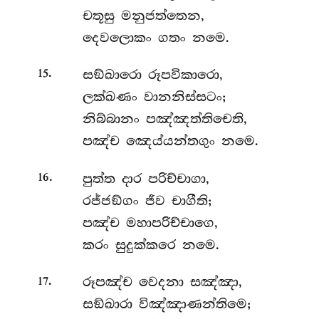
චතූසු මනුජත්තෙන,
දෙවලොකං ගතං නමෙ.
.
සඞ්ඛාරො රූපවිකාරො,
15
ලක්ඛණං වානනිස්සටං;
නිබ්බානං
පඤ්ඤත්තිචෙති,
පඤ්ච ඤෙය්යන්තගුං නමෙ.
.
පුත්ත දාර පරිච්චාගා,
16
රජ්ජඞ්ගං ජීව චාගීති;
පඤ්ච මහාපරිච්චාගෙ,
කරං සුදුක්කරෙ නමෙ.
.
රූපඤ්ච
වෙදනා සඤ්ඤා,
17
සඞ්ඛාරා විඤ්ඤාණන්තිමෙ;