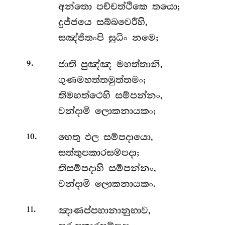
අන්තො පච්චත්ථිකෙ තයො;
දුජ්ජයෙ
සබ්බවෙරීහි,
සඤ්ජිතංපි සුධිං නමෙ;
.
ජාති පුඤ්ඤ මහත්තානි,
9
ගුණමහත්තමුත්තමං;
තිමහත්ථෙහි සම්පන්නං,
වන්දාමි ලොකනායකං;
.
හෙතු
ඵල සම්පදායො,
10
සත්තුපකාරසම්පදා;
තිසම්පදාහි සම්පන්නං,
වන්දාමි ලොකනායකං.
.
ඤාණප්පහානානුභාව,
11