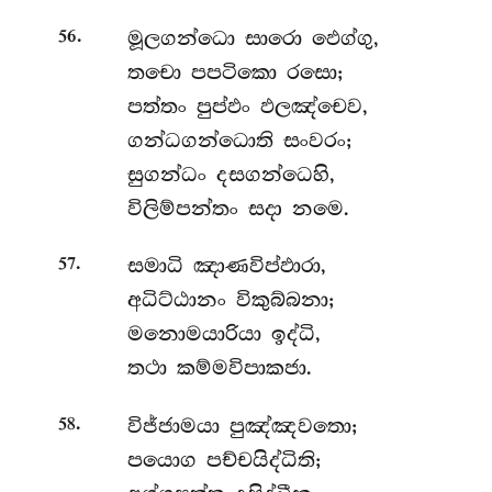
.
මූලගන්ධො
සාරො ඵෙග්ගු,
56
තචො පපටිකො රසො;
පත්තං පුප්ඵං ඵලඤ්චෙව,
ගන්ධගන්ධොති සංවරං;
සුගන්ධං දසගන්ධෙහි,
විලිම්පන්තං සදා නමෙ.
.
සමාධි
ඤාණවිප්ඵාරා,
57
අධිට්ඨානං විකුබ්බනා;
මනොමයාරියා ඉද්ධි,
තථා කම්මවිපාකජා.
.
විජ්ජාමයා පුඤ්ඤවතො;
58
පයොග පච්චයිද්ධිති;