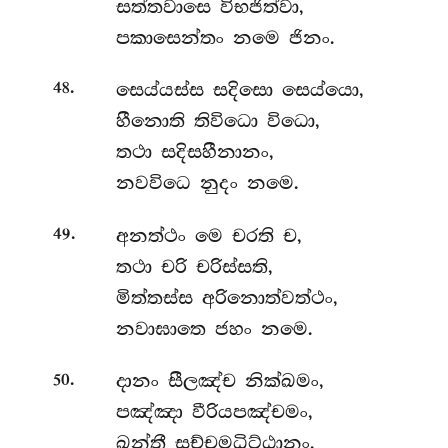
සත්තවාසෙ විභජිත්වා,
පකාසෙන්තං නමෙ ජිනං.
.
සෙය්යස්ස
සදිසො සෙය්යො,
48
හීනොති තිවිධො විධො,
තථා සදිසහීනානං,
නවවිධෙ නුදං නමෙ.
.
අනත්ථං
මෙ චරති ච,
49
තථා චරි චරිස්සති,
මිත්තස්ස අරිනොත්වත්ථං,
නවාඝාතෙ ජහං නමෙ.
.
දානං සීලඤ්ච නික්ඛමං,
50
පඤ්ඤා වීරියපඤ්චමං,
ඛන්තී
සච්චමධිට්ඨානං,