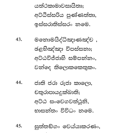
යත්ථකාමාවසායිතා;
අට්ඨිස්සරිය පුණ්ණත්තා,
ඉස්සරාතිස්සරං නමෙ.
.
මනොමයිද්ධිඤාණඤ්ච
,
43
ඡළභිඤ්ඤා විපස්සනා;
අට්ඨවිජ්ජාහි සම්පන්නං,
වන්දෙ තිලොකකෙතුකං.
.
ජාති ජරා රුජා කාලො,
44
චතුරාපායදුක්ඛාති;
අට්ඨ සංවෙගවත්ථූනි,
භාසන්තං විවිධං නමෙ.
.
සුත්තඞ්ගං
වෙය්යාකරණං,
45