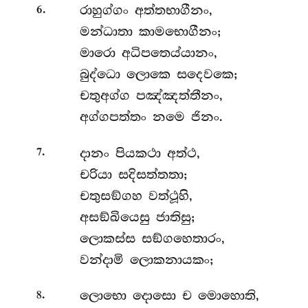
.
රාහුග්ගං
අත්තභාගීනං,
6
මන්ධාතා කාමභොගීනං;
මාරො අධිපතෙය්යානං,
බුද්ධො ලොකෙ සදෙවකෙ;
චතුඅග්ග පඤ්ඤත්තීනං,
අග්ගපත්තං නමෙ ජිනං.
.
දානං
පියකථා අත්ථ,
7
චරියා සදිසත්තතා;
චතුසඞ්ගහ වත්ථූහි,
අසඞ්ඛියෙසු ජාතිසු;
ලොකස්ස සඞ්ගහෙතාරං,
වන්දාමි ලොකනායකං;
.
ලොභො දොසො ච මොහොති,
8