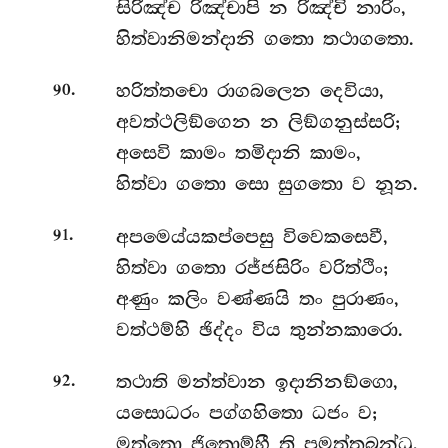
සිරිඤ්ච රිඤ්චාපි න රිඤ්චි නාරිං,
හිත්වානිමන්දානි ගතො තථාගතො.
.
හරිත්තචො රාගබලෙන දෙවියා,
90
අවත්ථලිඞ්ගෙන න ලිඞ්ගනුස්සරි;
අසෙවි කාමං තමිදානි කාමං,
හිත්වා ගතො සො සුගතො ව නූන.
.
අපමෙය්යකප්පෙසු විවෙකසෙවී,
91
හිත්වා ගතො රජ්ජසිරිං වරිත්ථිං;
අණුං කලිං වණ්ණයි තං පුරාණං,
වත්ථම්හි ඡිද්දං විය තුන්නකාරො.
.
තථාති මන්ත්වාන ඉදානිනඞ්ගො,
92
යසොධරං පග්ගහිතො ධජං ව;
මත්තො ජිතොම්හී ති පමත්තබන්ධු,