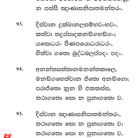
න පස්සි ඤාණාසනිපාතමන්තරං.
.
දිස්වාන දුක්ඛානලසම්භවංභවං,
93
කත්වා තදුප්පාදකනඞ්ගභඞ්ගං;
යසොධරං පීණපයොධරාධරං,
හිත්වා ගතො බුද්ධබලප්පදං පදං.
.
අනන්තසත්තානමනන්තකාලෙ,
94
මනඞ්ගහෙත්වාන ජිතො අනඞ්ගො;
පරාජිතො නූන හි එකකස්ස,
තථාගතො සො න පුනාගතො ව.
.
දිස්වාන ඤාණාසනිපාතමන්තරං,
95
තථාගතො සො න පුනාගතො ව;
තථාගතො සො න පුනාගතො ව,
📜