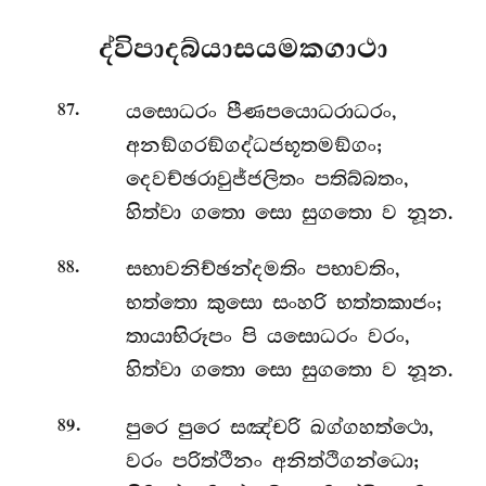
ද්විපාදබ්යාසයමකගාථා
.
යසොධරං පීණපයොධරාධරං,
87
අනඞ්ගරඞ්ගද්ධජභූතමඞ්ගං;
දෙවච්ඡරාවුජ්ජලිතං පතිබ්බතං,
හිත්වා ගතො සො සුගතො ව නූන.
.
සභාවනිච්ඡන්දමතිං පභාවතිං,
88
භත්තො කුසො සංහරි භත්තකාජං;
තායාභිරූපං පි යසොධරං වරං,
හිත්වා ගතො සො සුගතො ව නූන.
.
පුරෙ පුරෙ සඤ්චරි ඛග්ගහත්ථො,
89
වරං පරිත්ථීනං අනිත්ථිගන්ධො;