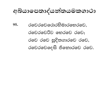
අබ්යාපෙතාද්යන්තයමකගාථා
.
රවෙරවෙරොරභිමාරභෙරවෙ,
98
රවෙරවෙරිව භෙරවෙ රවෙ;
රවෙ රවෙ සූදිතගාරවෙ රවෙ,
රවෙරවෙදෙසි ජිනොරවෙ රවෙ.