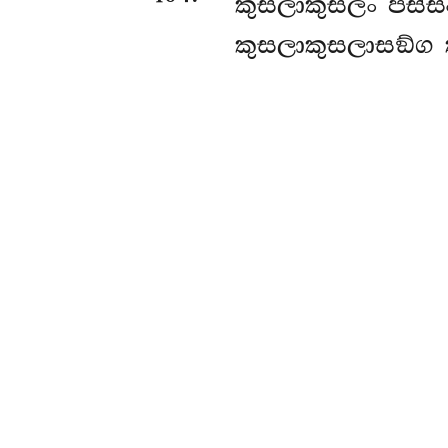
කුසලාකුසලං පස්ස
කුසලාකුසලාසඞ්ග 