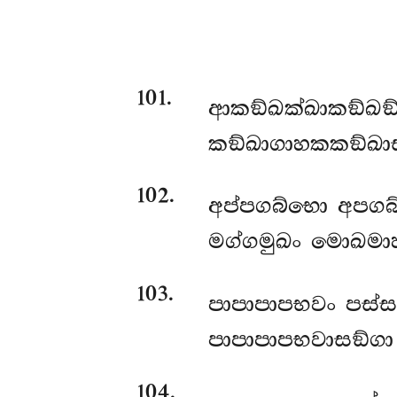
101
.
ආකඞ්ඛක්ඛාකඞ්ඛඞ
කඞ්ඛාගාහකකඞ්ඛාඝ
102
.
අප්පගබ්භො අප
මග්ගමුඛං මොඛමා
103
.
පාපාපාපභවං පස්ස
පාපාපාපභවාසඞ්ග
104
.