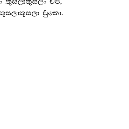
ං කුසලාකුසලං චජි,
කුසලාකුසලා චුතො.