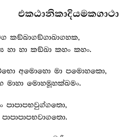
එකඨානිකාදියමකගාථා
්ග කඞ්ඛාගඞ්ගාඛාගහක,
 හා හා කඞ්ඛා කහං කහං.
ගබ්භො අමොහො මා පමොහකො,
හ මාහා මොහමූහක්ඛමං.
ං පාපාපභවුග්ගතො,
ා පාපාපාපභවාගතො.