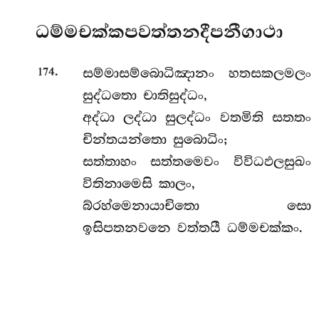
ධම්මචක්කපවත්තනදීපනීගාථා
.
සම්මාසම්බොධිඤානං හතසකලමලං
174
සුද්ධතො චාතිසුද්ධං,
අද්ධා ලද්ධා සුලද්ධං වතමිති සතතං
චින්තයන්තො සුබොධිං;
සත්තාහං සත්තමෙවං විවිධඵලසුඛං
විතිනාමෙසි කාලං,
බ්රහ්මෙනායාචිතො සො
ඉසිපතනවනෙ වත්තයී ධම්මචක්කං.