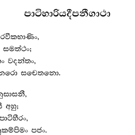
පාටිහාරියදීපනීගාථා
කරවීකභාණිං,
ං සමත්ථං;
තං වදන්තං,
ි නරො සචෙතනො.
ුසාසනී,
 අහු;
ාටිහීරං,
කම්පිමං පජං.