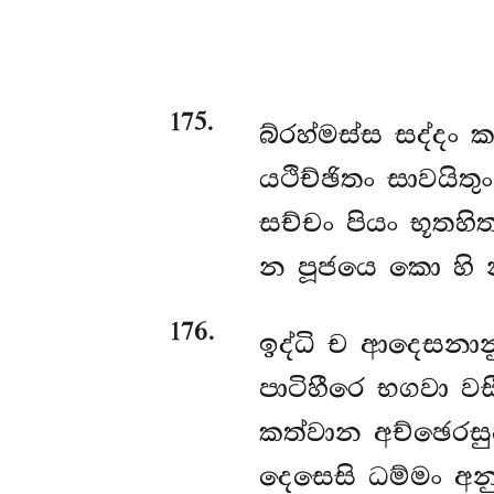
175
.
බ්රහ්මස්ස සද්දං 
යථිච්ඡිතං සාවයිතු
සච්චං පියං භූතහි
න පූජයෙ කො හ
176
.
ඉද්ධි ච ආදෙසනාන
පාටිහීරෙ භගවා වසී
කත්වාන අච්ඡෙරසුප
දෙසෙසි ධම්මං අනු